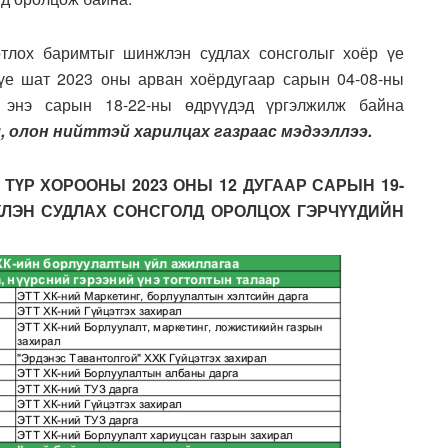
нотлох баримтыг шинжлэн судлах сонсголыг хоёр үе
үе шат 2023 оны арван хоёрдугаар сарын 04-08-ны
 энэ сарын 18-22-ны өдрүүдэд үргэлжилж байна
, олон нийттэй харилцах газраас мэдээллээ.
ТҮР ХОРООНЫ 2023 ОНЫ 12 ДУГААР САРЫН 19-
ЖЛЭН СУДЛАХ СОНСГОЛД ОРОЛЦОХ ГЭРЧҮҮДИЙН