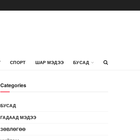
Г
СПОРТ
ШАР МЭДЭЭ
БУСАД
Categories
БУСАД
ГАДААД МЭДЭЭ
ЗӨВЛӨГӨӨ