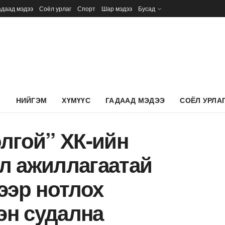
адаад мэдээ
Соёл урлаг
Спорт
Шар мэдээ
Бусад
Л
НИЙГЭМ
ХҮМҮҮС
ГАДААД МЭДЭЭ
СОЁЛ УРЛА
лгой” ХК-ийн
л ажиллагаатай
ээр нотлох
н судална