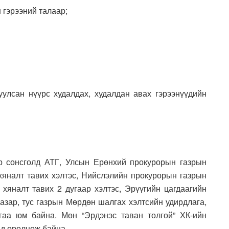
 гэрээний талаар;
лсан нүүрс худалдах, худалдан авах гэрээнүүдийн
р сонсголд АТГ, Улсын Ерөнхий прокурорын газрын
хяналт тавих хэлтэс, Нийслэлийн прокурорын газрын
 хяналт тавих 2 дугаар хэлтэс, Эрүүгийн цагдаагийн
газар, тус газрын Мөрдөн шалгах хэлтсийн удирдлага,
гаа юм байна. Мөн “Эрдэнэс таван толгой” ХК-ийн
ид оролцож байна.