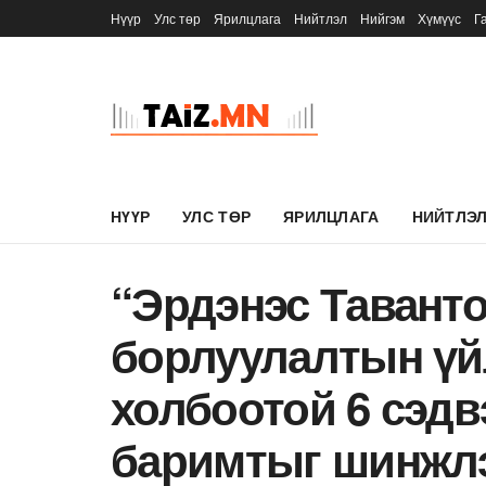
Нүүр
Улс төр
Ярилцлага
Нийтлэл
Нийгэм
Хүмүүс
Г
НҮҮР
УЛС ТӨР
ЯРИЛЦЛАГА
НИЙТЛЭ
“Эрдэнэс Таванто
борлуулалтын үй
холбоотой 6 сэдв
баримтыг шинжлэ