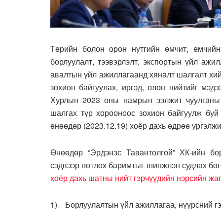
Төрийн болон орон нутгийн өмчит, өмчийн
борлуулалт, тээвэрлэлт, экспортын үйл ажи
авалтын үйл ажиллагаанд хяналт шалгалт хий
зохион байгуулах, иргэд, олон нийтийг мэд
Хурлын 2023 оны намрын ээлжит чуулганы 
шалгах түр хорооноос зохион байгуулж буй
өнөөдөр (2023.12.19) хоёр дахь өдрөө үргэлжи
Өнөөдөр “Эрдэнэс Тавантолгой” ХК-ийн бо
сэдвээр нотлох баримтыг шинжлэн судлах бөгө
хоёр дахь шатны нийт гэрчүүдийн нэрсийн жа
1) Борлуулалтын үйл ажиллагаа, нүүрсний гэ