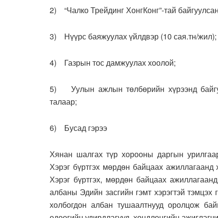
2) “Чалко Трейдинг ХонгКонг”-тай байгуулсан
3) Нүүрс баяжуулах үйлдвэр (10 сая.тн/жил);
4) Газрын тос дамжуулах хоолой;
5) Уулын ажлын төлбөрийн хүрээнд байгуу
талаар;
6) Бусад гэрээ
Хянан шалгах түр хорооны даргын урилгаа
Хэрэг бүртгэх мөрдөн байцаах ажиллагаанд 
Хэрэг бүртгэх, мөрдөн байцаах ажиллагаанд
албаны Эдийн засгийн гэмт хэрэгтэй тэмцэх 
холбогдон албан тушаалтнууд оролцож бай
одоогийн удирдлагууд, хөндлөнгийн ажиглагч