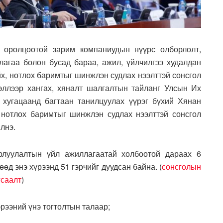
 оролцоотой зарим компаниудын нүүрс олборлолт,
ллагаа болон бусад бараа, ажил, үйлчилгээ худалдан
х, нотлох баримтыг шинжлэн судлах нээлттэй сонсгол
ээллээр хангах, хяналт шалгалтын тайланг Улсын Их
хугацаанд багтаан танилцуулах үүрэг бүхий Хянан
 нотлох баримтыг шинжлэн судлах нээлттэй сонсгол
лнэ.
рлуулалтын үйл ажиллагаатай холбоотой дараах 6
өд энэ хүрээнд 51 гэрчийг дуудсан байна. (
сонсголын
гсаалт
)
рээний үнэ тогтолтын талаар;