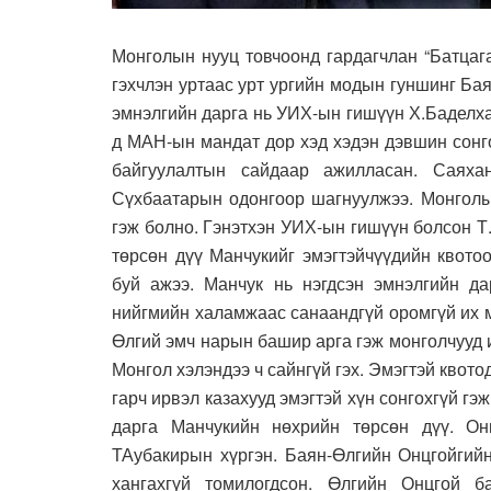
Монголын нууц товчоонд гардагчлан “Батца
гэхчлэн уртаас урт ургийн модын гуншинг Ба
эмнэлгийн дарга нь УИХ-ын гишүүн Х.Баделх
д МАН-ын мандат дор хэд хэдэн дэвшин сонго
байгуулалтын сайдаар ажилласан. Саях
Сүхбаатарын одонгоор шагнуулжээ. Монголы
гэж болно. Гэнэтхэн УИХ-ын гишүүн болсон Т
төрсөн дүү Манчукийг эмэгтэйчүүдийн квото
буй ажээ. Манчук нь нэгдсэн эмнэлгийн да
нийгмийн халамжаас санаандгүй оромгүй их м
Өлгий эмч нарын башир арга гэж монголчууд и
Монгол хэлэндээ ч сайнгүй гэх. Эмэгтэй квото
гарч ирвэл казахууд эмэгтэй хүн сонгохгүй гэ
дарга Манчукийн нөхрийн төрсөн дүү. О
ТАубакирын хүргэн. Баян-Өлгийн Онцгойгийн
хангахгүй томилогдсон. Өлгийн Онцгой 