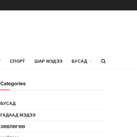
Г
СПОРТ
ШАР МЭДЭЭ
БУСАД
Categories
БУСАД
ГАДААД МЭДЭЭ
ЗӨВЛӨГӨӨ