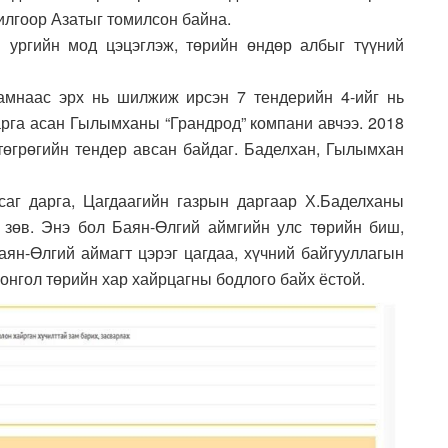
илгоор Азатыг томилсон байна.
ургийн мод цэцэглэж, төрийн өндөр албыг түүний
наас эрх нь шилжиж ирсэн 7 тендерийн 4-ийг нь
арга асан Гылымханы “Грандрод” компани авчээ. 2018
төгрөгийн тендер авсан байдаг. Баделхан, Гылымхан
аг дарга, Цагдаагийн газрын даргаар Х.Баделханы
зөв. Энэ бол Баян-Өлгий аймгийн улс төрийн биш,
аян-Өлгий аймагт цэрэг цагдаа, хүчний байгууллагын
Монгол төрийн хар хайрцагны бодлого байх ёстой.