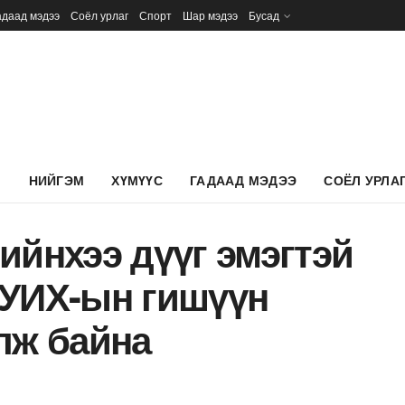
адаад мэдээ
Соёл урлаг
Спорт
Шар мэдээ
Бусад
Л
НИЙГЭМ
ХҮМҮҮС
ГАДААД МЭДЭЭ
СОЁЛ УРЛА
ийнхээ дүүг эмэгтэй
 УИХ-ын гишүүн
лж байна