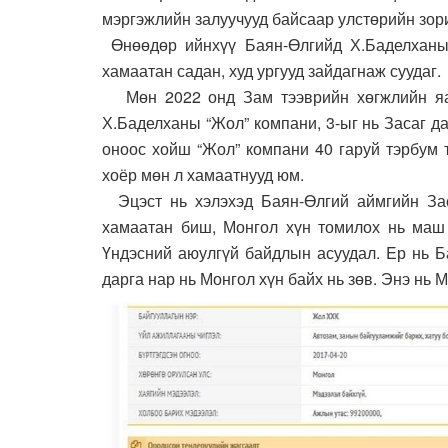
мэргэжлийн залуучууд байсаар улстөрийн зор
Өнөөдөр ийнхүү Баян-Өлгийд Х.Баделханы 
хамаатан садан, худ ургууд зайдагнаж суудаг.
Мөн 2022 онд Зам тээврийн хөгжлийн яам
Х.Баделханы “Жол” компани, 3-ыг нь Засаг д
оноос хойш “Жол” компани 40 гаруй тэрбум 
хоёр мөн л хамаатнууд юм.
Эцэст нь хэлэхэд Баян-Өлгий аймгийн Зас
хамаатан биш, Монгол хүн томилох нь маш 
Үндэсний аюулгүй байдлын асуудал. Eр нь Б
дарга нар нь Монгол хүн байх нь зөв. Энэ нь 