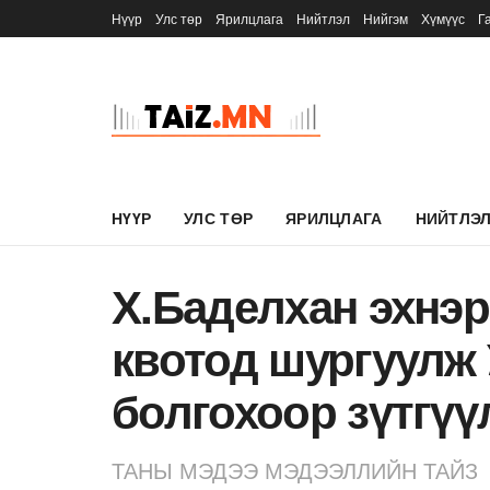
Нүүр
Улс төр
Ярилцлага
Нийтлэл
Нийгэм
Хүмүүс
Г
НҮҮР
УЛС ТӨР
ЯРИЛЦЛАГА
НИЙТЛЭ
Х.Баделхан эхнэр
квотод шургуулж
болгохоор зүтгүү
ТАНЫ МЭДЭЭ МЭДЭЭЛЛИЙН ТАЙЗ