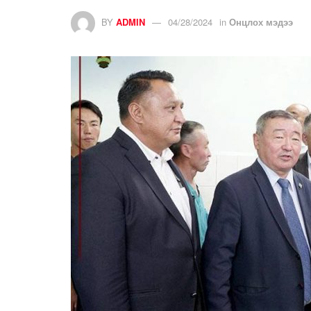
BY
ADMIN
04/28/2024
in
Онцлох мэдээ