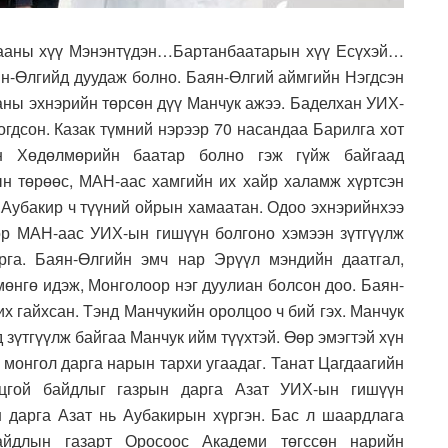
гааны хүү Мэнэнтүдэн…Бартанбаатарын хүү Есүхэй…
ян-Өлгийд дуудаж болно. Баян-Өлгий аймгийн Нэгдсэн
аны эхнэрийн төрсөн дүү Манчук ажээ. Баделхан УИХ-
гдсон. Казак түмний нэрээр 70 насандаа Барилга хот
ан Хөдөлмөрийн баатар болно гэж гүйж байгаад
н төрөөс, МАН-аас хамгийн их хайр халамж хүртсэн
.Аубакир ч түүний ойрын хамаатан. Одоо эхнэрийнхээ
ор МАН-аас УИХ-ын гишүүн болгоно хэмээн зүтгүүлж
рга. Баян-Өлгийн эмч нар Эрүүл мэндийн даатгал,
өнгө идэж, Монголоор нэг дуулиан болсон доо. Баян-
х гайхсан. Тэнд Манчукийн оролцоо ч бий гэх. Манчук
д зүтгүүлж байгаа Манчук ийм түүхтэй. Өөр эмэгтэй хүн
ж монгол дарга нарын тархи угаадаг. Танат Цагдаагийн
нцгой байдлыг газрын дарга Азат УИХ-ын гишүүн
 дарга Азат нь Аубакирын хүргэн. Бас л шаардлага
байдлын газарт Оросоос Акадeми төгссөн нарийн