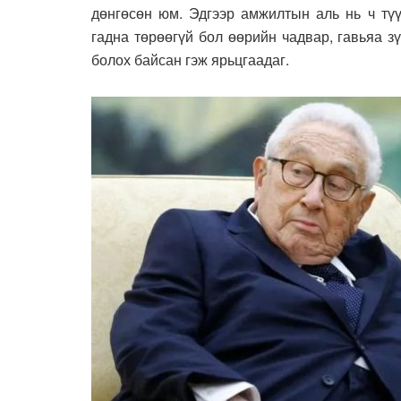
дөнгөсөн юм. Эдгээр амжилтын аль нь ч түү
гадна төрөөгүй бол өөрийн чадвар, гавьяа з
болох байсан гэж ярьцгаадаг.