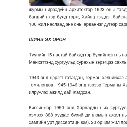
журмын ирээдүйн архитектор 1923 оны тавд
багшийн гэр бүлд төрж, Хайнц гэгддэг байсн
100 жил наслаад энэ оны арваннэг дүгээр сар
ШИНЭ ЭХ ОРОН
Түүнийг 15 настай байхад гэр бүлийнхэн нь н
Манхэттэнд сургуульд сурахын зэрэгцээ сахл
1943 онд цэрэгт татагдан, герман хэлнийхээ
томилогдов. 1945-1946 онд тэрээр Германы Ха
илрүүлэх ажилд дайчлагдсан.
Киссинжэр 1950 онд Харвардын их сургуулий
хэмээх 388 хуудас бүхий дипломын ажил нь 
хамгийн урт диссертаци юм). 20 орчим жил п