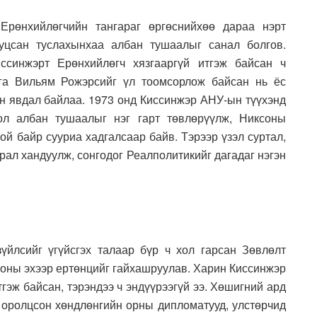
Ерөнхийлөгчийн тангараг өргөснийхөө дараа нэрт
уцсан туслахынхаа албан тушаалыг санал болгов.
ссинжэрт Ерөнхийлөгч хязгааргүй итгэж байсан ч
га Вильям Рожэрсийг үл тоомсорлож байсан нь ёс
ан явдал байлаа. 1973 онд Киссинжэр АНУ-ын түүхэнд
ол албан тушаалыг нэг гарт төвлөрүүлж, Никсоны
й байр сууриа хадгалсаар байв. Тэрээр үзэл суртал,
рал хандуулж, сонгодог Реалполитикийг дагадаг нэгэн
үйлсийг үгүйсгэх талаар бүр ч хол гарсан Зөвлөлт
д оны эхээр ертөнцийг гайхашруулав. Харин Киссинжэр
гэж байсан, тэрэндээ ч эндүүрээгүй ээ. Хөшигний ард
оролцсон хөндлөнгийн орны дипломатууд, улстөрчид