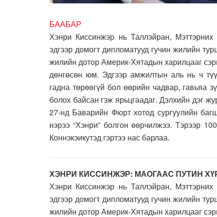
БААБАР
Хэнри Киссинжэр нь Таллэйран, Мэттэрних 
эдгээр домогт дипломатууд гучин жилийн ту
жилийн дотор Америк-Хятадын харилцааг сэрг
дөнгөсөн юм. Эдгээр амжилтын аль нь ч түү
гадна төрөөгүй бол өөрийн чадвар, гавьяа з
болох байсан гэж ярьцгаадаг. Дэлхийн дэг ж
27-нд Баварийн Фюрт хотод сургуулийн багш
нэрээ “Хэнри” болгон өөрчилжээ. Тэрээр 10
Коннэкэикутэд гэртээ нас барлаа.
ХЭНРИ КИССИНЖЭР: МАОГААС ПУТИН ХҮ
Хэнри Киссинжэр нь Таллэйран, Мэттэрних 
эдгээр домогт дипломатууд гучин жилийн ту
жилийн дотор Америк-Хятадын харилцааг сэрг