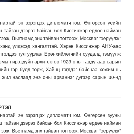
нартай эн зэрэгцэх дипломатч юм. Өнгөрсөн үеийн
рш тайзан дээрээ байсан бол Киссинжэр ердөө найман
ээж, Вьетнамд энх тайван тогтоож, Москваг “эерүүлж”
хэнд үлдэхэд хангалттай. Хэрэв Киссинжэр АНУ-аас
үтгэлдээ тулгуурлан Ерөнхийлөгчийн суудалд тэмүүлж
урмын ирээдүйн архитектор 1923 оны тавдугаар сарын
ийн гэр бүлд төрж, Хайнц гэгддэг байснаа хожим нь
0 жил наслаад энэ оны арваннэг дүгээр сарын 30-нд
РТЭЛ
нартай эн зэрэгцэх дипломатч юм. Өнгөрсөн зууны
рш тайзан дээрээ байсан бол Киссинжэр ердөө найман
ээж, Вьетнамд энх тайван тогтоож, Москваг “эерүүлж”