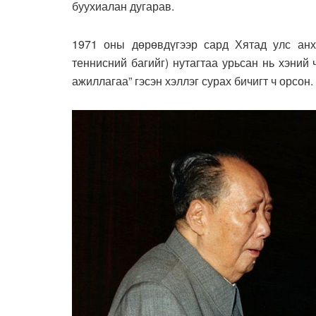
буухиалан дугарав.
1971 оны дөрөвдүгээр сард Хятад улс ан
теннисний багийг) нутагтаа урьсан нь хэний
ажиллагаа” гэсэн хэллэг сурах бичигт ч орсон.