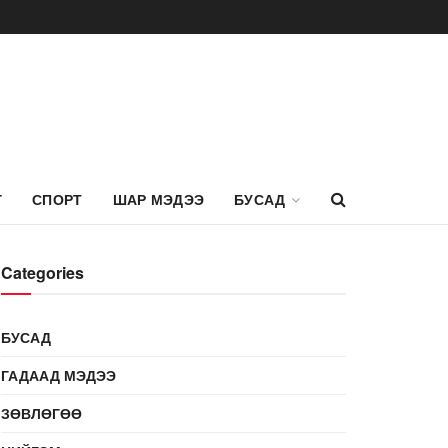
Г
СПОРТ
ШАР МЭДЭЭ
БУСАД
Categories
БУСАД
ГАДААД МЭДЭЭ
ЗӨВЛӨГӨӨ