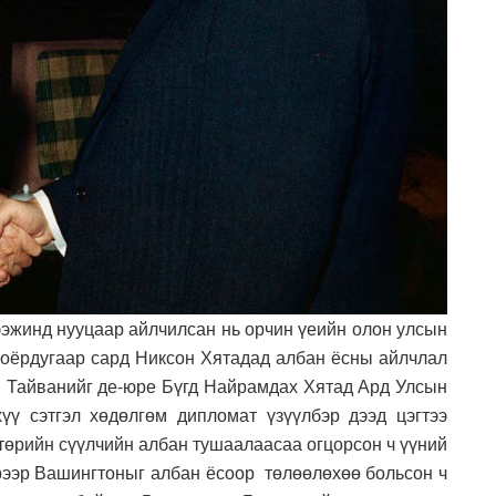
ээжинд нууцаар айлчилсан нь орчин үеийн олон улсын
 хоёрдугаар сард Никсон Хятадад албан ёсны айлчлал
н Тайванийг де-юре Бүгд Найрамдах Хятад Ард Улсын
үү сэтгэл хөдөлгөм дипломат үзүүлбэр дээд цэгтээ
 төрийн сүүлчийн албан тушаалаасаа огцорсон ч үүний
эрээр Вашингтоныг албан ёсоор төлөөлөхөө больсон ч