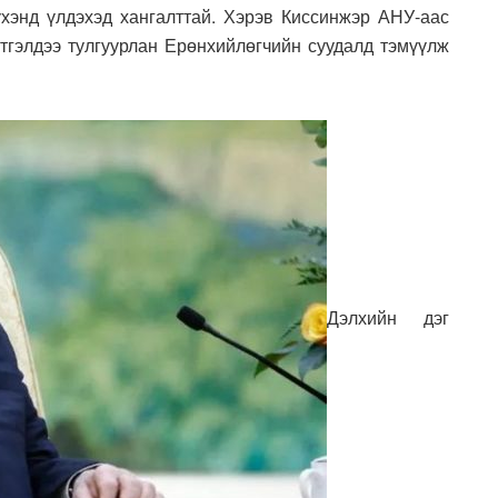
хэнд үлдэхэд хангалттай. Хэрэв Киссинжэр АНУ-аас
үтгэлдээ тулгуурлан Ерөнхийлөгчийн суудалд тэмүүлж
Дэлхийн дэг