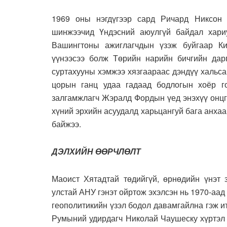
1969 оны нэгдүгээр сард Ричард Никсон 
шинжээчид Үндэсний аюулгүй байдал хари
Вашингтоны ажиглагчдын үзэж буйгаар Ки
үүнээсээ болж Төрийн нарийн бичгийн дар
суртахууны хэмжээ хязгаараас дэндүү хальс
цорын ганц удаа гадаад бодлогын хоёр г
залгамжлагч Жэралд Фордын үед энэхүү онцго
хүний эрхийн асуудалд харьцангуй бага анхаа
байжээ.
ДЭЛХИЙН ӨӨРЧЛӨЛТ
Маоист Хятадтай төдийгүй, өрнөдийн үнэт з
улстай АНУ гэнэт ойртож эхэлсэн нь 1970-аа
геополитикийн үзэл бодол давамгайлна гэж ит
Румыний удирдагч Николай Чаушеску хүртэл 