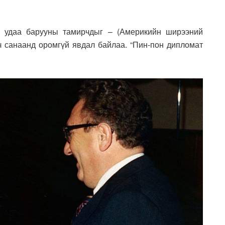
х удаа барууны тамирчдыг – (Америкийн ширээний
 ч санаанд оромгүй явдал байлаа. “Пин-пон дипломат