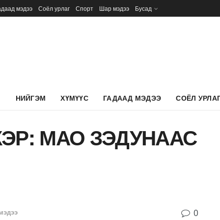
адаад мэдээ
Соёл урлаг
Спорт
Шар мэдээ
Бусад
Л
НИЙГЭМ
ХҮМҮҮС
ГАДААД МЭДЭЭ
СОЁЛ УРЛА
ЭР: МАО ЗЭДУНААС
0
мэдээ