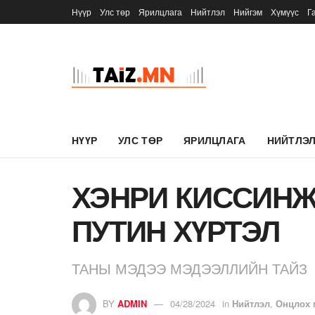
Нүүр
Улс төр
Ярилцлага
Нийтлэл
Нийгэм
Хүмүүс
Г
НҮҮР
УЛС ТӨР
ЯРИЛЦЛАГА
НИЙТЛЭ
ХЭНРИ КИССИНЖ
ПУТИН ХҮРТЭЛ
ТАНЫ МЭДЭЭ МЭДЭЭЛЛИЙН ТАЙЗ
BY
ADMIN
04/28/2024
in
Нийтлэл
,
Онцлох 