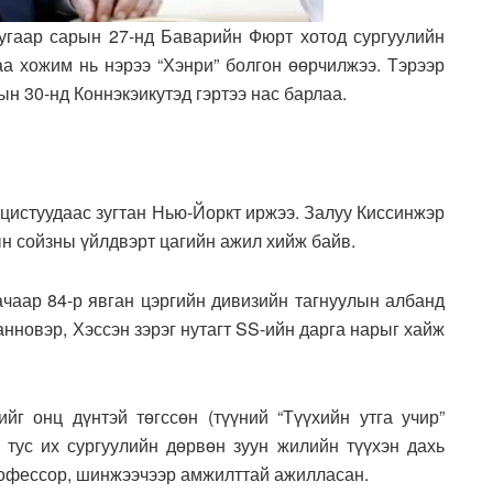
угаар сарын 27-нд Баварийн Фюрт хотод сургуулийн
аа хожим нь нэрээ “Хэнри” болгон өөрчилжээ. Тэрээр
ын 30-нд Коннэкэикутэд гэртээ нас барлаа.
ацистуудаас зугтан Нью-Йоркт иржээ. Залуу Киссинжэр
ын сойзны үйлдвэрт цагийн ажил хийж байв.
 ачаар 84-р явган цэргийн дивизийн тагнуулын албанд
нновэр, Хэссэн зэрэг нутагт SS-ийн дарга нарыг хайж
г онц дүнтэй төгссөн (түүний “Түүхийн утга учир”
тус их сургуулийн дөрвөн зуун жилийн түүхэн дахь
рофессор, шинжээчээр амжилттай ажилласан.