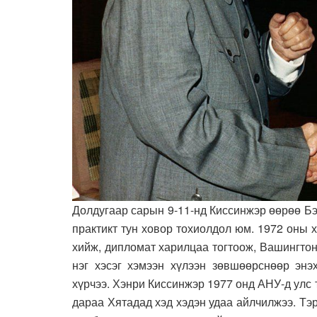
Долдугаар сарын 9-11-нд Киссинжэр өөрөө Б
практикт тун ховор тохиолдол юм. 1972 оны
хийж, дипломат харилцаа тогтоож, Вашингто
нэг хэсэг хэмээн хүлээн зөвшөөрснөөр энэх
хүрчээ. Хэнри Киссинжэр 1977 онд АНУ-д улс
дараа Хятадад хэд хэдэн удаа айлчилжээ. Т