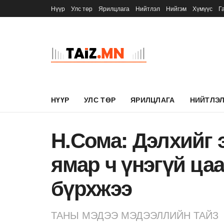
Нүүр
Улс төр
Ярилцлага
Нийтлэл
Нийгэм
Хүмүүс
Г
НҮҮР
УЛС ТӨР
ЯРИЛЦЛАГА
НИЙТЛЭ
Н.Сома: Дэлхийг 
ямар ч үнэгүй ца
бүрхжээ
ТАНЫ МЭДЭЭ МЭДЭЭЛЛИЙН ТАЙЗ