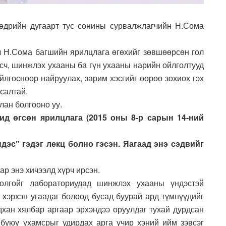
өдрийн дугаарт тус сонины сурвалжлагчийн Н.Сома
гч Н.Сома багшийн ярилцлага өгөхийг зөвшөөрсөн гол
асч, шинжлэх ухааны ба гүн ухааны нарийн ойлголтууд
йлгосноор найруулах, зарим хэсгийг өөрөө зохиох гэх
салтай.
лан болгооно уу.
ид өгсөн ярилцлага (2015 оны 8-р сарын 14-ний
эс” гэдэг лекц болно гэсэн. Яагаад энэ сэдвийг
ар энэ хичээлд хүрч ирсэн.
олгойг лабораториудад шинжлэх ухааны үндэстэй
 хэрхэн угаадаг болоод бусад буурай ард түмнүүдийг
дхан хялбар аргаар эрхэндээ оруулдаг тухай дурдсан
буюу ухамсрыг удирдах арга учир хэний ийм зэвсэг