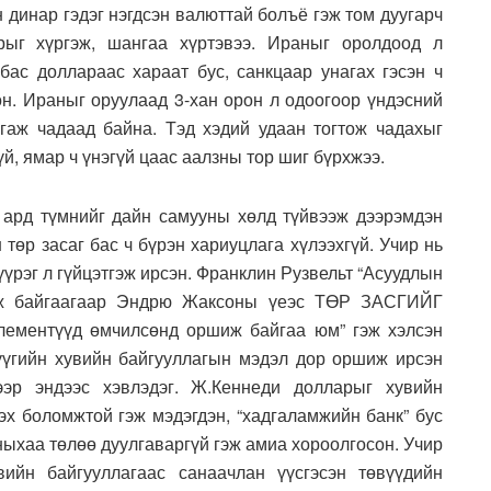
 динар гэдэг нэгдсэн валюттай болъё гэж том дуугарч
ыг хүргэж, шангаа хүртэвээ. Ираныг оролдоод л
бас доллараас хараат бус, санкцаар унагах гэсэн ч
он. Ираныг оруулаад 3-хан орон л одоогоор үндэсний
гаж чадаад байна. Тэд хэдий удаан тогтож чадахыг
үй, ямар ч үнэгүй цаас аалзны тор шиг бүрхжээ.
 ард түмнийг дайн самууны хөлд түйвээж дээрэмдэн
 төр засаг бас ч бүрэн хариуцлага хүлээхгүй. Учир нь
үүрэг л гүйцэтгэж ирсэн. Франклин Рузвельт “Асуудлын
дэж байгаагаар Эндрю Жаксоны үеэс ТӨР ЗАСГИЙГ
элементүүд өмчилсөнд оршиж байгаа юм” гэж хэлсэн
хүүгийн хувийн байгууллагын мэдэл дор оршиж ирсэн
ээр эндээс хэвлэдэг. Ж.Кеннеди долларыг хувийн
эх боломжтой гэж мэдэгдэн, “хадгаламжийн банк” бус
сныхаа төлөө дуулгаваргүй гэж амиа хороолгосон. Учир
ийн байгууллагаас санаачлан үүсгэсэн төвүүдийн