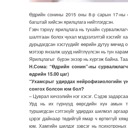
Өдрийн сонины 2015 оны 8-р сарын 17-ны 
багштай хийсэн ярилцлага нийтлэгдсэн.
Гэвч тэрхүү ярилцлага нь тухайн сурвалжла
шалтгаан болох чухал мэдээлэлтэй хэсгийг х
дурьдагдсан хэсгүүдийг өөрийн дутуу мөчид о
мэтээр янзалж шууд нийтлүүлсэн нь тун харам
Ярилцлагыг бүрэн эхээр нь хүргэж байна. Таа
Н.Сома: “Өдрийн сонин”-ны сурвалжлагч
өдрийн 15.00 цаг)
“Ухамсрыг удирдах нейрофизиологийн үнд
сонгох болсон юм бол?
– Цуврал хичээлийн нэг хэсэг. Сэдэв задарсаа
Урд нь их гүрнүүд өөрсдийн хүн амын т
туршигдсан сэтгэхүйг удирдах шилмэл аргаар
цэрэг дайнаар төдийгүй ямар ч өртөггүй хям
юм. Хамгийн шилдэг зэвсэг нь психотроных 