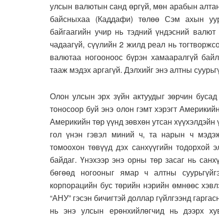
улсын валютын санд өргүй, мөн арабын алтан
байсныхаа (Каддафи) төлөө Сэм ахын уур
байгаагийн учир нь тэдний үндэсний валют 
чадаагүй, сүүлийн 2 жилд реал нь тогтворжс
валютаа ногооноос бүрэн хамааралгүй байл
тааж мэдэх аргагүй. Дэлхийг энэ алтны суурьг
Олон улсын эрх зүйн актуудыг зөрчин бусад
тоносоор буй энэ олон гэмт хэрэгт Америкийн
Америкийн төр үүнд зөвхөн утсан хүүхэлдэйн 
гол үнэн гэвэл миний ч, та нарын ч мэ
томоохон төвүүд дэх санхүүгийн тодорхой 
байдаг. Үнэхээр энэ орны төр засаг нь сан
бөгөөд ногооныг ямар ч алтны суурьгүйг
корпорацийн бус төрийн нэрийн өмнөөс хэвл
“АНУ” гэсэн бичигтэй доллар гүйлгээнд гарга
нь энэ улсын ерөнхийлөгчид нь дээрх хув