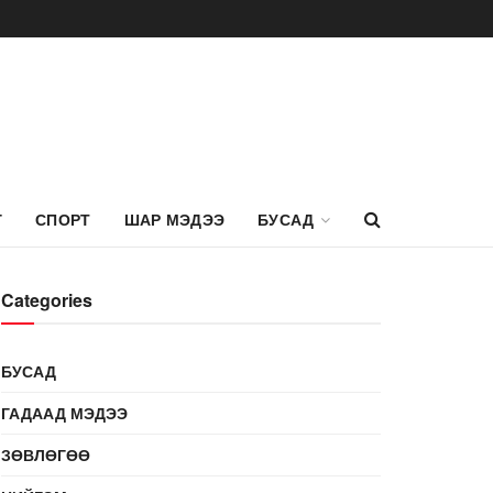
Г
СПОРТ
ШАР МЭДЭЭ
БУСАД
Categories
БУСАД
ГАДААД МЭДЭЭ
ЗӨВЛӨГӨӨ