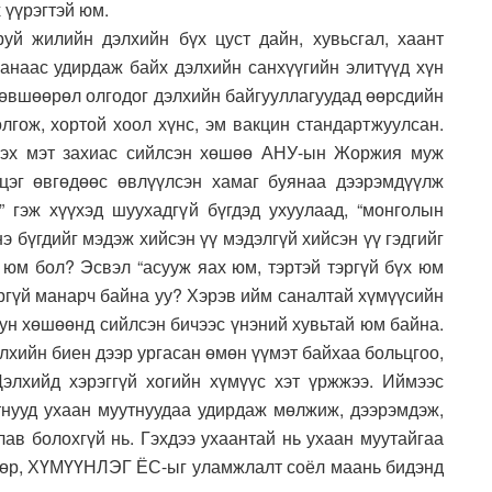
 үүрэгтэй юм.
уй жилийн дэлхийн бүх цуст дайн, хувьсгал, хаант
анаас удирдаж байх дэлхийн санхүүгийн элитүүд хүн
зөвшөөрөл олгодог дэлхийн байгууллагуудад өөрсдийн
лгож, хортой хоол хүнс, эм вакцин стандартжуулсан.
 гэх мэт захиас сийлсэн хөшөө АНУ-ын Жоржия муж
цэг өвгөдөөс өвлүүлсэн хамаг буянаа дээрэмдүүлж
ө” гэж хүүхэд шуухадгүй бүгдэд ухуулаад, “монголын
нэ бүгдийг мэдэж хийсэн үү мэдэлгүй хийсэн үү гэдгийг
 юм бол? Эсвэл “асууж яах юм, тэртэй тэргүй бүх юм
оргүй манарч байна уу? Хэрэв ийм саналтай хүмүүсийн
ун хөшөөнд сийлсэн бичээс үнэний хувьтай юм байна.
элхийн биен дээр ургасан өмөн үүмэт байхаа больцгоо,
элхийд хэрэггүй хогийн хүмүүс хэт үржжээ. Иймээс
антнууд ухаан муутнуудаа удирдаж мөлжиж, дээрэмдэж,
лав болохгүй нь. Гэхдээ ухаантай нь ухаан муутайгаа
 өөр, ХҮМҮҮНЛЭГ ЁС-ыг уламжлалт соёл маань бидэнд