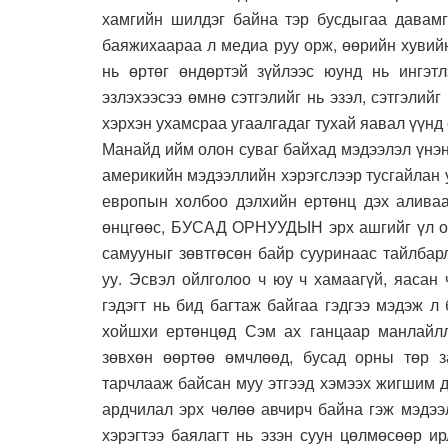
хамгийн шилдэг байна тэр бусдыгаа давамга
баяжихаараа л медиа руу орж, өөрийн хувийн
нь өртөг өндөртэй зүйлээс юунд нь ингэт
эзлэхээсээ өмнө сэтгэлийг нь эзэл, сэтгэлийг
хэрхэн ухамсраа угаалгадаг тухай яавал үүнд 
Манайд ийм олон суваг байхад мэдээлэл үнэн
америкийн мэдээллийн хэрэгслээр тусгайлан 
европын холбоо дэлхийн ертөнц дэх аливаа
өнцгөөс, БУСАД ОРНУУДЫН эрх ашгийг үл ой
самууныг зөвтгөсөн байр сууринаас тайлба
уу. Эсвэл ойлголоо ч юу ч хамаагүй, яас
гэдэгт нь бид багтаж байгаа гэдгээ мэдэж 
хойшхи ертөнцөд Сэм ах ганцаар манлайлла
зөвхөн өөртөө өмчлөөд, бусад орны төр з
тарчлааж байсан муу этгээд хэмээх жигшим д
ардчилал эрх чөлөө авчирч байна гэж мэдээ
хэрэгтээ баялагт нь эзэн суун цөлмөсөөр и