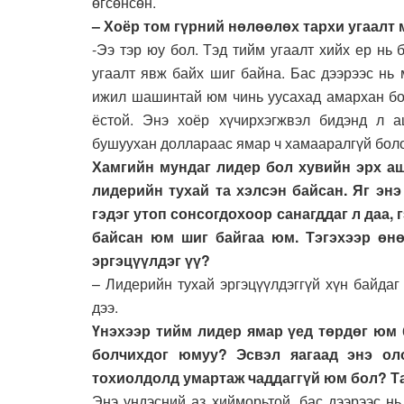
өгсөнсөн.
– Хоёр том гүрний нөлөөлөх тархи угаалт
-Ээ тэр юу бол. Тэд тийм угаалт хийх ер нь б
угаалт явж байх шиг байна. Бас дээрээс нь
ижил шашинтай юм чинь уусахад амархан бол
ёстой. Энэ хоёр хүчирхэгжвэл бидэнд л 
бушуухан доллараас ямар ч хамааралгүй болоо
Хамгийн мундаг лидер бол хувийн эрх аш
лидерийн тухай та хэлсэн байсан. Яг эн
гэдэг утоп сонсогдохоор санагддаг л даа, 
байсан юм шиг байгаа юм. Тэгэхээр өн
эргэцүүлдэг үү?
– Лидерийн тухай эргэцүүлдэггүй хүн байда
дээ.
Үнэхээр тийм лидер ямар үед төрдөг юм 
болчихдог юмуу? Эсвэл яагаад энэ ол
тохиолдолд умартаж чаддаггүй юм бол? Та
Энэ үндэсний аз хийморьтой, бас дээрээс н