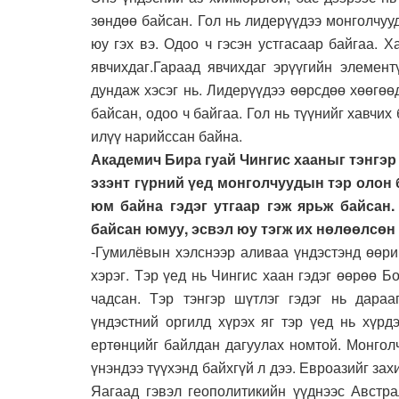
зөндөө байсан. Гол нь лидерүүдээ монголчуу
юу гэх вэ. Одоо ч гэсэн устгасаар байгаа. Х
явчихдаг.Гараад явчихдаг эрүүгийн элемент
дундаж хэсэг нь. Лидерүүдээ өөрсдөө хөөгөө
байсан, одоо ч байгаа. Гол нь түүнийг хавчих
илүү нарийссан байна.
Академич Бира гуай Чингис хааныг тэнгэр 
эзэнт гүрний үед монголчуудын тэр олон 
юм байна гэдэг утгаар гэж ярьж байсан.
байсан юмуу, эсвэл юу тэгж их нөлөөлсөн
-Гумилёвын хэлснээр аливаа үндэстэнд өөрий
хэрэг. Тэр үед нь Чингис хаан гэдэг өөрөө Б
чадсан. Тэр тэнгэр шүтлэг гэдэг нь дараа
үндэстний оргилд хүрэх яг тэр үед нь хүрд
ертөнцийг байлдан дагуулах номтой. Монгол
үнэндээ түүхэнд байхгүй л дээ. Евроазийг зах
Яагаад гэвэл геополитикийн үүднээс Австр