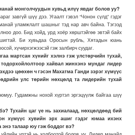
 манай монголчуудын хувьд илүү явдаг болов уу?
араг завгүй шүү дээ. Угаалт гэвэл “Чонон сүлд” гэдэг
 манай уламжлалт шашныг тэд нар авч байна. Тэгээд
ноо доо. Бид хойд, урд хоёр хөрштэйгөө эвтэй байх
ашигтай. Би хувьдаа Оросын рубль, Хятадын юань
сой, хүчирхэгжээсэй гэж залбирч суудаг.
гаа мартсан хүнийг хэлнэ гэж улстөрчийн тухай,
э тодорхойлолтоор хайвал жинхэнэ мундаг лидер
гэхдээ цөөхөн ч гэсэн Махатма Ганди зэрэг хүмүүс
өөдрийн улс төрийн нөхцөлд та лидерийн тухай
г юмуу. Гудамжны нохой хүртэл эргэцүүлж байгаа шүү
бэ? Тухайн цаг үе нь захиалаад, нөхцөлдөөд бий
он хүмүүс хувийн эрх ашиг гэдэг юмаа ихэнх
 энэ талаар юу гэж боддог вэ?
ь үйлийн үртэй нь холбоотой болов уу. Лидер манайд