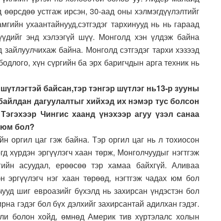
д өөрсдөө устгаж ирсэн, 30-аад оны хэлмэгдүүлэлтийг
амгийн ухаантайнууд,сэтгэдэг тархинууд нь нь гараад
үүдийг энд хэлээгүй шүү. Монголд хэн үлдэж байна
д зайлуулчихаж байна. Монголд сэтгэдэг тархи хэзээд
 бодлого, хүн сүргийн ба эрх баригчдын арга техник нь
шүтлэгтэй байсан,тэр тэнгэр шүтлэг нь13-р зууны
байлдан дагуулалтыг хийхэд их нэмэр тус болсон
 Тэгэхээр Чингис хаанд үнэхээр агуу үзэл санаа
 юм бол?
н оргил цаг гэж байна. Тэр оргил цаг нь л тохиосон
огд хүрдэн эргүүлэгч хаан төрж, Монголчуудыг нэгтгэж
гийн асуудал, ерөөсөө тэр хамаа байхгүй. Аливаа
эн эргүүлэгч нэг хаан төрөөд, нэгтгэж чадах юм бол
чууд шиг евроазийг бүхэлд нь захирсан үндэстэн бол
ирна гэдэг бол бүх дэлхийг захирсантай адилхан гэдэг.
али болон хойд, өмнөд Америк тив хүртэлалс холын