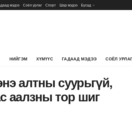
адаад мэдээ
Соёл урлаг
Спорт
Шар мэдээ
Бусад
Л
НИЙГЭМ
ХҮМҮҮС
ГАДААД МЭДЭЭ
СОЁЛ УРЛА
энэ алтны суурьгүй,
ас аалзны тор шиг