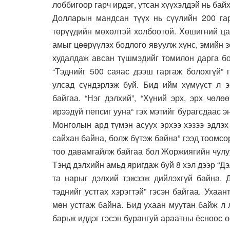
лоббигоор гарч ирдэг, утсан хүүхэлдэй нь байх
Долларын мандсан түүх нь сүүлийн 200 гар
төрүүдийн мөхөлтэй холбоотой. Хөшигний ца
амыг цөөрүүлэх бодлого явуулж хүнс, эмийн 
худалдаж авсан түшмэдийг томилон дарга бо
“Тэднийг 500 саяас дээш гаргаж болохгүй”
улсад сүндэрлэж буй. Бид ийм хүмүүст л э
байгаа. “Нэг дэлхий”, “Хүний эрх, эрх чөлө
ирээдүй пепсиг ууна“ гэх мэтийг бурагсдаас э
Монголын ард түмэн асуух эрхээ хэзээ эдлэх
сайхан байна, болж бүтэж байна” гээд тоомс
тоо давамгайлж байгаа бол Жоржиягийн чулу
Тэнд дэлхийн амьд яригдаж буй 8 хэл дээр “Д
та нарыг дэлхий тэжээж дийлэхгүй байна. Д
тэднийг устгах хэрэгтэй” гэсэн байгаа. Уха
мөн устгаж байна. Бид ухаан муутан байж л 
барьж иддэг гэсэн бурангуй араатны ёсноос