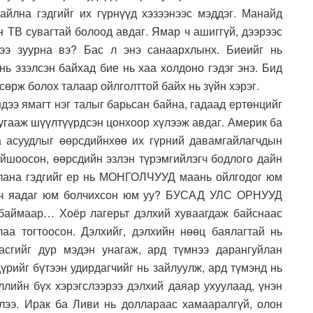
йлна гэдгийг их гүрнүүд хэзээнээс мэддэг. Манайд
 ТВ сувагтай болоод авдаг. Ямар ч ашиггүй, дээрээс
лээ зуурна вэ? Бас л энэ санаархлынх. Биеийг нь
 нь эзэлсэн байхад бие нь хаа холдоно гэдэг энэ. Бид
сөрж болох талаар ойлголттой байх нь зүйн хэрэг.
дээ ямагт нэг талыг барьсан байна, гадаад ертөнцийг
угааж шүүлтүүрдсэн цонхоор хүлээж авдаг. Америк ба
 асуудлыг өөрсдийнхөө их гүрний давамгайлагчдын
шоосон, өөрсдийн эзлэн түрэмгийлэгч бодлого дайн
рлана гэдгийг ер нь МОНГОЛЧУУД маань ойлгодог юм
ан ч яадаг юм болчихсон юм уу? БУСАД УЛС ОРНУУД
л баймаар… Хоёр лагерьт дэлхий хуваагдаж байснаас
а тогтоосон. Дэлхийг, дэлхийн нөөц баялагтай нь
асгийг дур мэдэн унагаж, ард түмнээ дарангуйлан
үрийг бүтээн удирдагчийг нь зайлуулж, ард түмэнд нь
ллийн бүх хэрэгслээрээ дэлхий даяар ухуулаад, үнэн
рлээ. Ирак ба Ливи нь доллараас хамааралгүй, олон