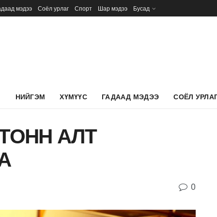
адаад мэдээ
Соёл урлаг
Спорт
Шар мэдээ
Бусад
Л
НИЙГЭМ
ХҮМҮҮС
ГАДААД МЭДЭЭ
СОЁЛ УРЛА
 ТОНН АЛТ
А
0