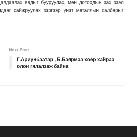
далдаалах явдыг бууруулах, мөн дотоодын зах зээл
лдааг сайжруулах зэргээр үнэт металлын салбарыг
Next Post
Г.Ариунбаатар , Б.Баярмаа хоёр хайраа
олон гялалзаж байна