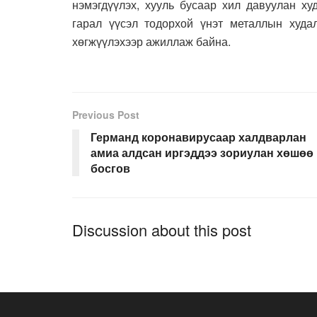
нэмэгдүүлэх, хууль бусаар хил давуулан ху
гарал үүсэл тодорхой үнэт металлын худа
хөгжүүлэхээр ажиллаж байна.
Previous Post
Германд коронавирусаар халдварлан
амиа алдсан иргэддээ зориулан хөшөө
босгов
Discussion about this post