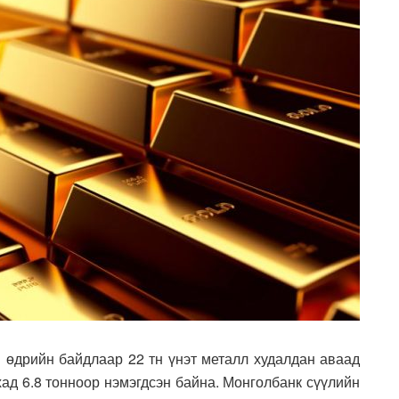
 өдрийн байдлаар 22 тн үнэт металл худалдан аваад
хад 6.8 тонноор нэмэгдсэн байна. Монголбанк сүүлийн