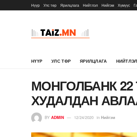
Нүүр
Улс төр
Ярилцлага
Нийтлэл
Нийгэм
Хүмүүс
Г
НҮҮР
УЛС ТӨР
ЯРИЛЦЛАГА
НИЙТЛЭ
МОНГОЛБАНК 22
ХУДАЛДАН АВЛА
BY
ADMIN
12/24/2020
in
Нийгэм