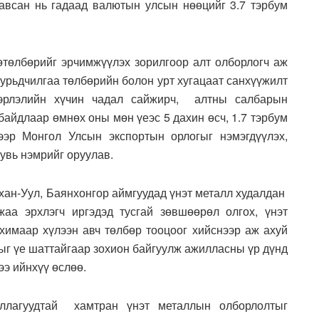
авсан нь гадаад валютын улсын нөөцийг 3.7 тэрбум
өтөлбөрийг эрчимжүүлэх зорилгоор алт олборлогч аж
 урьдчилгаа төлбөрийн болон урт хугацаат санхүүжилт
вэрлэлийн хүчин чадал сайжирч, алтны салбарын
байдлаар өмнөх оны мөн үеэс 5 дахин өсч, 1.7 тэрбум
ээр Монгол Улсын экспортын орлогыг нэмэгдүүлэх,
увь нэмрийг оруулав.
хан-Уул, Баянхонгор аймгуудад үнэт металл худалдан
аа эрхлэгч иргэдэд тусгай зөвшөөрөл олгох, үнэт
имаар хүлээн авч төлбөр тооцоог хийснээр аж ахуй
удыг үе шаттайгаар зохион байгуулж ажилласны үр дүнд
э ийнхүү өслөө.
уллагуудтай хамтран үнэт металлын олборлолтыг