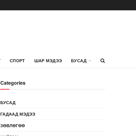
Г
СПОРТ
ШАР МЭДЭЭ
БУСАД
Categories
БУСАД
ГАДААД МЭДЭЭ
ЗӨВЛӨГӨӨ