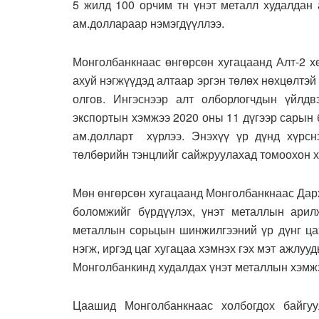
5 жилд 100 орчим тн үнэт металл худалдан 
ам.доллараар нэмэгдүүллээ.
Монголбанкнаас өнгөрсөн хугацаанд Алт-2 х
ахуй нэгжүүдэд алтаар эргэн төлөх нөхцөлтэй
олгов. Ингэснээр алт олборлогчдын үйлд
экспортын хэмжээ 2020 оны 11 дүгээр сарын 
ам.долларт хүрлээ. Энэхүү үр дүнд хүрсн
төлбөрийн тэнцлийг сайжруулахад томоохон х
Мөн өнгөрсөн хугацаанд Монголбанкнаас Дар
боломжийг бүрдүүлэх, үнэт металлын арилж
металлын сорьцын шинжилгээний үр дүнг цах
нэгж, иргэд цаг хугацаа хэмнэх гэх мэт ажлу
Монголбанкинд худалдах үнэт металлын хэмжэ
Цаашид Монголбанкнаас холбогдох байгу