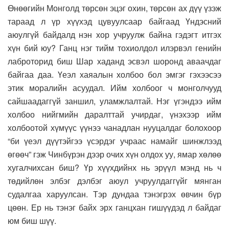
Өнөөгийн Монголд төрсөн эцэг охин, төрсөн ах дүү үзэж
тараад л үр хүүхэд цувуулсаар байгаад Үндэсний
аюулгүй байдалд нэн хор учруулж байна гэдэгт итгэх
хүн бий юу? Ганц нэг тийм тохиолдол илэрвэл генийн
лаброторид биш Шар хаданд эсвэл шоронд аваачдаг
байгаа даа. Үеэл хаяалын холбоо бол эмгэг гэхээсээ
этик моралийн асуудал. Ийм холбоог ч монголчууд
сайшаадаггүй заншил, уламжлалтай. Нэг үгэндээ ийм
холбоо нийгмийн даралттай учирдаг, үнэхээр ийм
холбоотой хүмүүс үүнээ чанадлан нууцалдаг болохоор
“би үеэл дүүтэйгээ үсэрдэг учраас намайг шинжлээд
өгөөч” гэж Чинбүрэн дээр очих хүн олдох уу, ямар хөлөө
хугалчихсан биш? Үр хүүхдийнх нь эрүүл мэнд нь ч
төдийлөн элбэг дэлбэг аюул учруулдаггүйг мянган
судалгаа харуулсан. Тэр дундаа тэнэгрэх өвчин бүр
цөөн. Ер нь тэнэг байх эрх ганцхан гишүүдэд л байдаг
юм биш шүү.