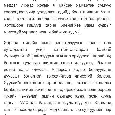
мэддэг учраас холын ч байсан хамаатан хүмүүс
хоорондоо учир ургуулах төдийд бөөн шившиг болж,
хэдэн жил ярьж шоолж зэвүүцэх сэдэвтэй болцгоодог.
Хотошсон гишүүд харин биенийхээ удам судрыг
мэдэхгүй учраас яасан ч байж магадгүй.
Хориод жилийн өмнө монголчуудыг иодын онц
дутагдалтай учир хавтгайгаагаараа бамбай
булчирхайтай (найлзуурыг эмч нар орчуулсан царай нь)
болсныг судалгаа шинжилгээгээр илрүүлээд баахан
иотой давс идүүлэв. Авчирсан иодоо борлуулаад
дууссан бололтой, тэгэсхийгээд чимээгүй болсон.
Хүүхдийг зөвхөн хөхөөр хооллоно, тэжээлээр хооллох
болбол эмчийн бичигтэй яг тодорхой зааж зөвшөөрсөн
тухайн тэжээлийг эмийн сангаас авна гэсэн хууль
гарсан. УИХ-аар батлагдсан хууль шүү дээ. Харвард
гэж нэг нохойд барьдаг мод байнаа. Тэр сургуулийн нэр