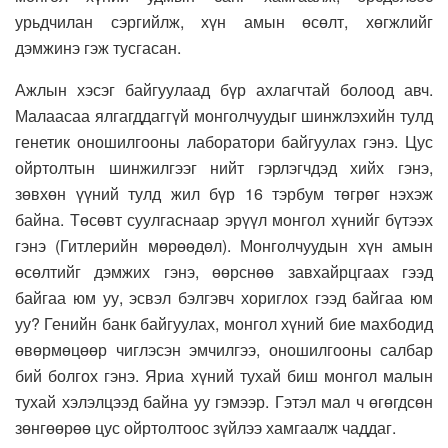
урьдчилан сэргийлж, хүн амын өсөлт, хөгжлийг
дэмжинэ гэж тусгасан.
Ажлын хэсэг байгуулаад бүр ахлагчтай болоод авч.
Малаасаа ялгагддаггүй монголчуудыг шинжлэхийн тулд
генетик оношилгооны лаборатори байгуулах гэнэ. Цус
ойртолтын шинжилгээг нийт гэрлэгчдэд хийх гэнэ,
зөвхөн үүний тулд жил бүр 16 тэрбум төгрөг нэхэж
байна. Төсөвт суулгаснаар эрүүл монгол хүнийг бүтээх
гэнэ (Гитлерийн мөрөөдөл). Монголчуудын хүн амын
өсөлтийг дэмжих гэнэ, өөрснөө завхайрцгаах гээд
байгаа юм уу, эсвэл бэлгэвч хориглох гээд байгаа юм
уу? Генийн банк байгуулах, монгол хүний бие махбодид
өвөрмөцөөр чиглэсэн эмчилгээ, оношилгооны салбар
бий болгох гэнэ. Яриа хүний тухай биш монгол малын
тухай хэлэлцээд байна уу гэмээр. Гэтэл мал ч өгөгдсөн
зөнгөөрөө цус ойртолтоос зүйлээ хамгаалж чаддаг.