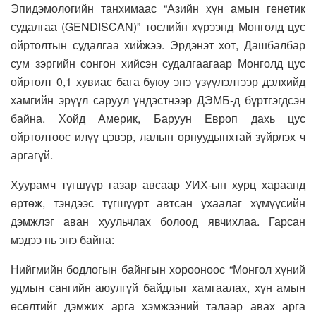
Эпидэмологийн танхимаас “Азийн хүн амын генетик
судалгаа (GENDISCAN)” төслийн хүрээнд Монголд цус
ойртолтын судалгаа хийжээ. Эрдэнэт хот, Дашбалбар
сум зэргийн сонгон хийсэн судалгаагаар Монголд цус
ойртолт 0,1 хувиас бага буюу энэ үзүүлэлтээр дэлхийд
хамгийн эрүүл саруул үндэстнээр ДЭМБ-д бүртгэгдсэн
байна. Хойд Америк, Баруун Европ дахь цус
ойртолтоос илүү цэвэр, лалын орнуудынхтай зүйрлэх ч
аргагүй.
Хуурамч түгшүүр газар авсаар УИХ-ын хурц хараанд
өртөж, тэндээс түгшүүрт автсан ухаалаг хүмүүсийн
дэмжлэг аван хуульчлах болоод явчихлаа. Гарсан
мэдээ нь энэ байна:
Нийгмийн бодлогын байнгын хорооноос “Монгол хүний
удмын сангийн аюулгүй байдлыг хамгаалах, хүн амын
өсөлтийг дэмжих арга хэмжээний талаар авах арга