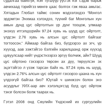
судалгаа байхгүй, нэн түгшүүр үүсгэх нэг сэдэв барьж
авчихаад тэрийгээ мөнгө цаас болгох гэж яваа амьтас.
Хятадын Глобал таймс сонин мэдээлэхдээ “Монгол
эрдэмтэн Энхмаа хэлэхдээ, түүний баг Монголын хүн
амын дунд цус ойртолтын үр дүнг тооцож, улмаар
энэхүү итгэлцүүрийн 97.24 хувь нь шууд цус ойртолт,
үлдсэн 2.76 хувь нь алсын цус ойртолт байгааг
тогтоосон.” Аймаар байгаа биз, бүгдээрээ ах эгч, үр
хүүхэд, аав ээжтэйгээ бэлгийн харилцаанд орж хүүхэд
цувуулсаар нийт үндэстнээрээ эргүү болчиж, айн? Шууд
цус ойртоно гэхээрээ төрсөн ах дүү, төрүүлсэн эх
эцэгтэйгээ л үзэж тарсан байх нь. 97.24 хувь нь шууд,
үлдсэн 2.76% алсын цус ойртолт гэхээрээ цаана нь хүн
үлдээгүй байгаа биз? Юутай ч шинжээч болон энэ
асуудлыг УИХ-аар авч хэлэлцэгсэд бүгд цус ойртож
тэнэг болсон болж таарах нь.
Гэтэл 2008 онд Сөүлийн Үндэсний их сургуулийн