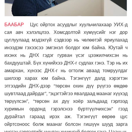
БААБАР
Цус ойртох асуудлыг хуульчилахаар УИХ-д
сая авч хэлэлцлээ. Хомсдолтой хүмүүсийг нэг дор
цуглуулаад мэдэхгүй сэдвээр нь чөлөөтэй яриулахад
инээдэм гэхээсээ эмгэнэл болдог юм байна. Юутай ч
ихэнх нь ДНХ гэдэг гурван үсэг цээжилчихсэн нь
бахдууштай. Бүх хүнийхээ ДНХ-г судлах гэнэ. Тэр нь их
амархан, хүнээс ДНХ-г нь огтолж аваад томруулдаг
шилээр харах юм байна. Тэгэнгүүт далд хэрэгтэн
этгээдийн ДНХ-дээр “төрсөн охин дүү рүүгээ өмдөө
шувтлаад дайрдаг”, “эцэгтэйгээ явалдаад маанаг хүүхэд
төрүүлсэн”, “төрсөн ах дүү хоёр зальдаад гэрлээд
хуримын ордонд гэрэлснээ бүртгүүлчихсэн” гээд
дурайтал гараад ирэх аж. Тэгэнгүүт өөрөө цус
ойртсоноос болж маанаг болсон гишүүн шууд зарга
үүсгэн гэрлэлтийг цуцлан хүчингүй болгох гэнэ. Цааш нь