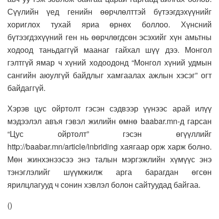
Сүүлийн үед генийн өөрчлөлттэй бүтээгдэхүүнийг
хориглох тухай яриа өрнөх боллоо. Хүнсний
бүтээгдэхүүний ген нь өөрчлөгдсөн эсэхийг хүн амьтны
ходоод таньдаггүй маанаг гайхал шүү дээ. Монгол
гэлтгүй ямар ч хүний ходоодонд “Монгол хүний удмын
сангийн аюулгүй байдлыг хамгаалах ажлын хэсэг” огт
байдаггүй.
Хэрэв цус ойртолт гэсэн сэдвээр үүнээс арай илүү
мэдээлэл авъя гэвэл жилийн өмнө baabar.mn-д гарсан
“Цус ойртолт” гэсэн өгүүллийг
http://baabar.mn/article/inbriding хаягаар орж харж болно.
Мөн жинхэнээсээ энэ талын мэргэжлийн хүмүүс энэ
тэнэглэлийг шүүмжилж арга барагдан өгсөн
ярилцлагууд ч сонин хэвлэл болон сайтуудад байгаа.
(
)