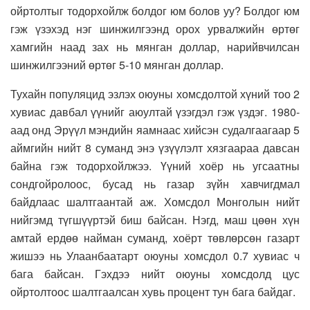
ойртолтыг тодорхойлж болдог юм болов уу? Болдог юм
гэж үзэхэд нэг шинжилгээнд орох урвалжийн өртөг
хамгийн наад зах нь мянган доллар, нарийвчилсан
шинжилгээний өртөг 5-10 мянган доллар.
Тухайн популяцид эзлэх оюуны хомсдолтой хүний тоо 2
хувиас давбал үүнийг аюултай үзэгдэл гэж үздэг. 1980-
аад онд Эрүүл мэндийн яамнаас хийсэн судалгаагаар 5
аймгийн нийт 8 суманд энэ үзүүлэлт хязгаараа давсан
байна гэж тодорхойлжээ. Үүний хоёр нь угсаатны
сондгойролоос, бусад нь газар зүйн хавчигдмал
байдлаас шалтгаантай аж. Хомсдол Монголын нийт
нийгэмд түгшүүртэй биш байсан. Нэгд, маш цөөн хүн
амтай ердөө найман суманд, хоёрт төвлөрсөн газарт
жишээ нь Улаанбаатарт оюуны хомсдол 0.7 хувиас ч
бага байсан. Гэхдээ нийт оюуны хомсдолд цус
ойртолтоос шалтгаалсан хувь процент тун бага байдаг.