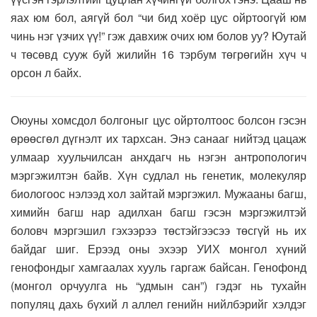
яах юм бол, аягүй бол “чи бид хоёр цус ойртоогүй юм
чинь нэг үзчих үү!” гэж давхиж очих юм болов уу? Юутай
ч төсөвд сууж буй жилийн 16 тэрбум төгрөгийн хүч ч
орсон л байх.
Оюуны хомсдол болгоныг цус ойртолтоос болсон гэсэн
өрөөсгөл дүгнэлт их тархсан. Энэ санааг нийтэд цацаж
улмаар хуульчилсан анхдагч нь нэгэн антропологич
мэргэжилтэн байв. Хүн судлал нь генетик, молекуляр
биологоос нэлээд хол зайтай мэргэжил. Мужааны багш,
химийн багш нар адилхан багш гэсэн мэргэжилтэй
боловч мэргэшил гэхээрээ төстэйгээсээ төсгүй нь их
байдаг шиг. Ерээд оны эхээр УИХ монгол хүний
генофондыг хамгаалах хууль гаргаж байсан. Генофонд
(монгол орчуулга нь “удмын сан”) гэдэг нь тухайн
популяц дахь бүхий л аллел генийн нийлбэрийг хэлдэг