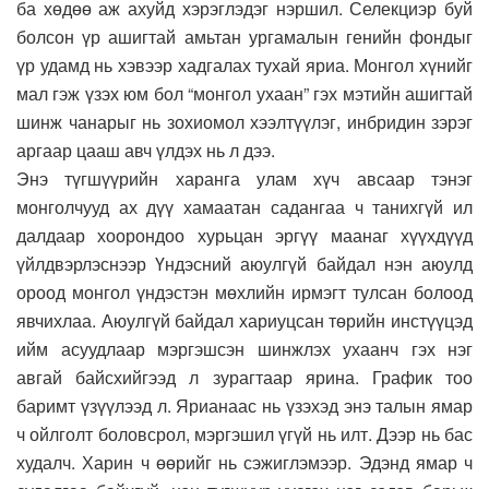
ба хөдөө аж ахуйд хэрэглэдэг нэршил. Селекциэр буй
болсон үр ашигтай амьтан ургамалын генийн фондыг
үр удамд нь хэвээр хадгалах тухай яриа. Монгол хүнийг
мал гэж үзэх юм бол “монгол ухаан” гэх мэтийн ашигтай
шинж чанарыг нь зохиомол хээлтүүлэг, инбридин зэрэг
аргаар цааш авч үлдэх нь л дээ.
Энэ түгшүүрийн харанга улам хүч авсаар тэнэг
монголчууд ах дүү хамаатан садангаа ч танихгүй ил
далдаар хоорондоо хурьцан эргүү маанаг хүүхдүүд
үйлдвэрлэснээр Үндэсний аюулгүй байдал нэн аюулд
ороод монгол үндэстэн мөхлийн ирмэгт тулсан болоод
явчихлаа. Аюулгүй байдал хариуцсан төрийн инстүүцэд
ийм асуудлаар мэргэшсэн шинжлэх ухаанч гэх нэг
авгай байсхийгээд л зурагтаар ярина. График тоо
баримт үзүүлээд л. Ярианаас нь үзэхэд энэ талын ямар
ч ойлголт боловсрол, мэргэшил үгүй нь илт. Дээр нь бас
худалч. Харин ч өөрийг нь сэжиглэмээр. Эдэнд ямар ч