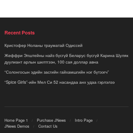
Recent Posts
Кристофер Ноланы трауматай Одиссей
Жеффри Эпштейны найз бүсгүй Беларус бүсгүй Карина Шуляк
дуулиант арлын шилтгээн, 100 сая доллар авна
“Солонгосын эдийн засгийн гайхамшгийн нэг бүтээгч”
“Spice Girls”-ийн Мел Си 52 насандаа анх удаа гэрлэлээ
Home Page 1
Purchase JNews
Intro Page
JNews Demos
Contact Us