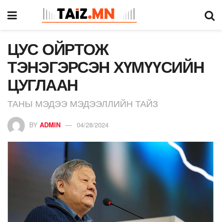
ЦУС ОЙРТОЖ
ТЭНЭГЭРСЭН ХҮМҮҮСИЙН
ЦУГЛААН
ТАНЫ МЭДЭЭ МЭДЭЭЛЛИЙН ТАЙЗ
BY
ADMIN
04/28/2024