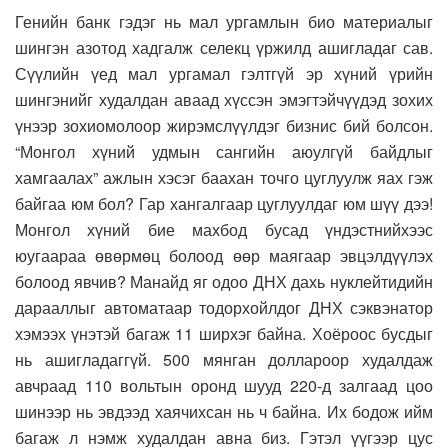
Генийн банк гэдэг нь мал ургамлын био материалыг
шингэн азотод хадгалж селекц үржилд ашигладаг сав.
Сүүлийн үед мал ургамал гэлтгүй эр хүний үрийн
шингэнийг худалдан аваад хүссэн эмэгтэйчүүдэд зохих
үнээр зохиомолоор жирэмслүүлдэг бизнис бий болсон.
“Монгол хүний удмын сангийн аюулгүй байдлыг
хамгаалах” ажлын хэсэг баахан точго цуглуулж яах гэж
байгаа юм бол? Гар хангалгаар цуглуулдаг юм шүү дээ!
Монгол хүний бие махбод бусад үндэстнийхээс
юугаараа өвөрмөц болоод өөр маягаар эвцэлдүүлэх
болоод явчив? Манайд яг одоо ДНХ дахь нуклейтидийн
дарааллыг автоматаар тодорхойлдог ДНХ сэквэнатор
хэмээх үнэтэй багаж 11 ширхэг байна. Хоёроос бусдыг
нь ашигладаггүй. 500 мянган доллароор худалдаж
авчраад 110 вольтын оронд шууд 220-д залгаад цоо
шинээр нь эвдээд хаячихсан нь ч байна. Их бодож ийм
багаж л нэмж худалдан авна биз. Гэтэл үүгээр цус