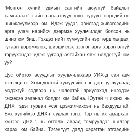
“Монгол хүний удмын сангийн аюулгүй байдлыг
хамгаалах” сайн санаатнууд юун түрүүн өөрсдийгөө
шинжлүүлмээр юм. Идэж уудаг, авилгад живэгсэдийн
арга улам нарийсч дээрмээ хуульчилдаг болсон нь
шинэ юм биш. Гэхдээ нийт хүмүүсийн нэр төрд халдах,
гутаан доромжлох, шившиглэх зэрлэг арга хэрэглэлгүй
тэрүүхэндээ идэж уугаад аятайхан явж болдоггүй юм
уу?
Цус ойртох асуудлыг хуульчилахаар УИХ-д сая авч
хэлэлцлээ. Хомсдолтой хүмүүсийг нэг дор цуглуулаад
мэдэхгүй сэдвээр нь чөлөөтэй яриулахад инээдэм
гэхээсээ эмгэнэл болдог юм байна. Юутай ч ихэнх нь
ДНХ гэдэг гурван үсэг цээжилчихсэн нь бахдууштай.
Бүх хүнийхээ ДНХ-г судлах гэнэ. Тэр нь их амархан,
хүнээс ДНХ-г нь огтолж аваад томруулдаг шилээр
харах юм байна. Тэгэнгүүт далд хэрэгтэн этгээдийн