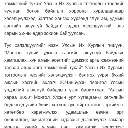
хэмжээний тухай” Улсын Их Хурлын тогтоолын төслийг
чуулган болон байнгын хорооны хуралдаанаар
хэлэлцүүлэхэд бэлтгэл хангах хүрээнд “Хүн ам, удмын
сангийн аюулгүй байдал” сэдэвт хэлэлцүүлгийг энэ
сарын 22-ны өдөр зохион байгуулсан.
Тус хэлэлцүүлгийг нээж Улсын Их Хурлын гишүүн,
“Монгол хүний удмын сангийн аюулгүй байдлыг
хамгаалах, хүн амын өсөлтийг дэмжих арга хэмжээний
талаар авах арга хэмжээний тухай” Улсын Их Хурлын
тогтоолын төслийг хэлэлцүүлэгт бэлтгэх үүрэг бүхий
ажлын хэсгийн ахлагч Ж.Чинбүрэн “Монгол Улсын
үндэсний аюулгүй байдлын үзэл баримтлал, “Алсын
хараа 2050” Монгол Улсын урт хугацааны хөгжлийн
бодлогод угийн бичиг хөтлөх, цус ойртолтоос сэргийлэх
хөтөлбөр хэрэгжүүлэх, удамшлын өвчин, эрт
оношилгоо, эмчилгээний чадавхыг дээшлүүлэх замаар
монгол хүний удмын санг хамгаалж, эрсдэлээс