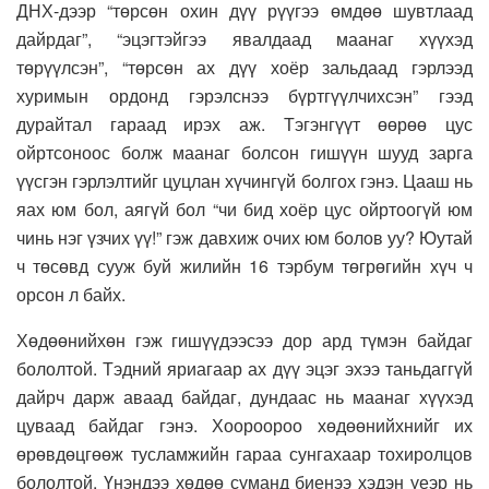
ДНХ-дээр “төрсөн охин дүү рүүгээ өмдөө шувтлаад
дайрдаг”, “эцэгтэйгээ явалдаад маанаг хүүхэд
төрүүлсэн”, “төрсөн ах дүү хоёр зальдаад гэрлээд
хуримын ордонд гэрэлснээ бүртгүүлчихсэн” гээд
дурайтал гараад ирэх аж. Тэгэнгүүт өөрөө цус
ойртсоноос болж маанаг болсон гишүүн шууд зарга
үүсгэн гэрлэлтийг цуцлан хүчингүй болгох гэнэ. Цааш нь
яах юм бол, аягүй бол “чи бид хоёр цус ойртоогүй юм
чинь нэг үзчих үү!” гэж давхиж очих юм болов уу? Юутай
ч төсөвд сууж буй жилийн 16 тэрбум төгрөгийн хүч ч
орсон л байх.
Хөдөөнийхөн гэж гишүүдээсээ дор ард түмэн байдаг
бололтой. Тэдний яриагаар ах дүү эцэг эхээ таньдаггүй
дайрч дарж аваад байдаг, дундаас нь маанаг хүүхэд
цуваад байдаг гэнэ. Хоороороо хөдөөнийхнийг их
өрөвдөцгөөж тусламжийн гараа сунгахаар тохиролцов
бололтой. Үнэндээ хөдөө суманд биенээ хэдэн үеэр нь