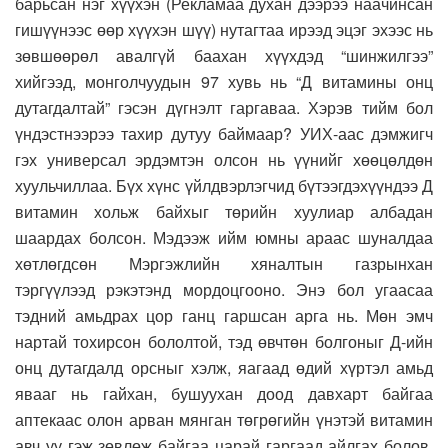
барьсан нэг хүүхэн (Рекламаа духан дээрээ наачинсан
гишүүнээс өөр хүүхэн шүү) нутагтаа ирээд эцэг эхээс нь
зөвшөөрөл авалгүй баахан хүүхдэд “шинжилгээ”
хийгээд, монголчуудын 97 хувь нь “Д витамины онц
дутагдалтай” гэсэн дүгнэлт гаргаваа. Хэрэв тийм бол
үндэстнээрээ тахир дутуу баймаар? УИХ-аас дэмжигч
гэх универсал эрдэмтэн олсон нь үүнийг хөөцөлдөн
хуульчиллаа. Бүх хүнс үйлдвэрлэгчид бүтээгдэхүүндээ Д
витамин хольж байхыг төрийн хуулиар албадан
шаардах болсон. Мэдээж ийм юмны араас шуналдаа
хөтлөгдсөн Мэргэжлийн хяналтын газрынхан
тэргүүлээд рэкэтэнд мордоцгооно. Энэ бол угаасаа
тэдний амьдрах цор ганц гаршсан арга нь. Мөн эмч
нартай тохирсон бололтой, тэд өвчтөн болгоныг Д-ийн
онц дутагдалд орсныг хэлж, яагаад өдий хүртэл амьд
явааг нь гайхан, бушуухан доод давхарт байгаа
аптекаас олон арван мянган төгрөгийн үнэтэй витамин
авч уу гэж зөвлөж байгаа царай гаргаад айлгах болов.