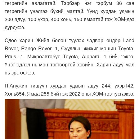
төгрөгийн авлагатай. Тэрбээр нэг тэрбум 36 сая
төгрөгийн үнэлгээ бүхий малтай. Үүнд хурдан удмын
200 адуу, 100 үхэр, 400 хонь, 150 ямаатай гэж ХОМ-дээ
дурджээ.
Одоо харин Жийп болон туулах чадвар өндөр Land
Rover, Range Rover- 1, Суудлын жижиг машин Toyota,
Prius- 1, Микроавтобус Toyota, Alphard- 1 бий гэжээ.
Үнэт эдлэл нь мөн тогтвортой хэвийн. Харин адуу мал
нь эрс өсжээ.
П.Анужин гишүүн хурдан удмын адуу 244, үхэр142,
Хонь854, Ямаа 255 бий гэж 2022 оны ХОМ-тээ тусгажээ.