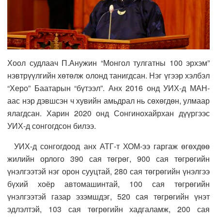
Хоол судлаач П.Анужин “Монгол тулгатны 100 эрхэм”
нэвтрүүлгийн хөтөлж олонд танигдсан. Нэг үгээр хэлбэл
“Херо” Баатарын “бүтээл”. Анх 2016 онд УИХ-д МАН-
аас нэр дэвшсэн ч хувийн амьдрал нь сөхөгдөн, улмаар
ялагдсан. Харин 2020 онд Сонгинохайрхан дүүргээс
УИХ-д сонгогдсон билээ.
УИХ-д сонгогдоод анх АТГ-т ХОМ-ээ гаргаж өгөхдөө
жилийн орлого 390 сая төгрөг, 900 сая төгрөгийн
үнэлгээтэй нэг орон сууцтай, 280 сая төгрөгийн үнэлгээ
бүхий хоёр автомашинтай, 100 сая төгрөгийн
үнэлгээтэй газар эзэмшдэг, 520 сая төгрөгийн үнэт
эдлэлтэй, 103 сая төгрөгийн хадгаламж, 200 сая