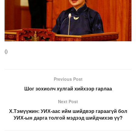
(
)
Previous Post
Шог зохиолч хулгай хийхээр гарлаа
Next Post
Х.Тэмүүжин: УИХ-аас ийм шийдвэр гараагүй бол
УИХ-ын дарга толгой мэдээд шийдчихэв үү?