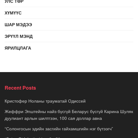
УЛС ТӨР
ХҮМҮҮС
ШАР МЭДЭЭ
ЭРҮҮЛ МЭНД
ЯРИЛЦЛАГА
Recent Posts
Кристофер Ноланы трауматай Одиссей
Жеффри Эпштейны найз бүсгүй Беларус бүсгүй Карина Шуляк
дуулиант арлын шилтгээн, 100 сая доллар авна
“Солонгосын эдийн засгийн гайхамшгийн нэг бүтээгч”