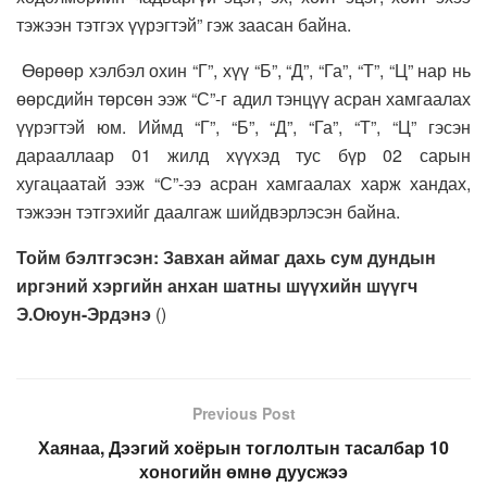
тэжээн тэтгэх үүрэгтэй” гэж заасан байна.
Өөрөөр хэлбэл охин “Г”, хүү “Б”, “Д”, “Га”, “Т”, “Ц” нар нь
өөрсдийн төрсөн ээж “С”-г адил тэнцүү асран хамгаалах
үүрэгтэй юм. Иймд “Г”, “Б”, “Д”, “Га”, “Т”, “Ц” гэсэн
дарааллаар 01 жилд хүүхэд тус бүр 02 сарын
хугацаатай ээж “С”-ээ асран хамгаалах харж хандах,
тэжээн тэтгэхийг даалгаж шийдвэрлэсэн байна.
Тойм бэлтгэсэн: Завхан аймаг дахь сум дундын
иргэний хэргийн анхан шатны шүүхийн шүүгч
Э.Оюун-Эрдэнэ
(
)
Previous Post
Хаянаа, Дээгий хоёрын тоглолтын тасалбар 10
хоногийн өмнө дуусжээ