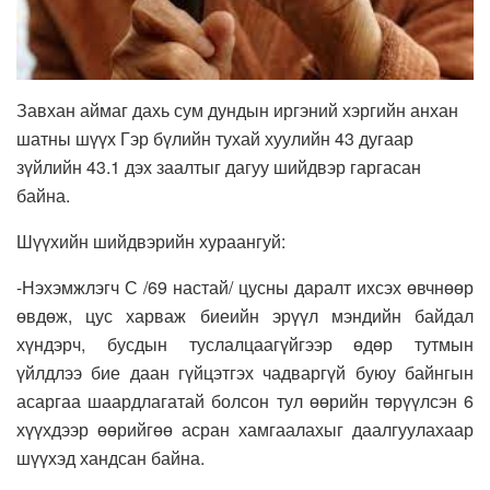
Завхан аймаг дахь сум дундын иргэний хэргийн анхан
шатны шүүх Гэр бүлийн тухай хуулийн 43 дугаар
зүйлийн 43.1 дэх заалтыг дагуу шийдвэр гаргасан
байна.
Шүүхийн шийдвэрийн хураангуй:
-Нэхэмжлэгч С /69 настай/ цусны даралт ихсэх өвчнөөр
өвдөж, цус харваж биеийн эрүүл мэндийн байдал
хүндэрч, бусдын туслалцаагүйгээр өдөр тутмын
үйлдлээ бие даан гүйцэтгэх чадваргүй буюу байнгын
асаргаа шаардлагатай болсон тул өөрийн төрүүлсэн 6
хүүхдээр өөрийгөө асран хамгаалахыг даалгуулахаар
шүүхэд хандсан байна.