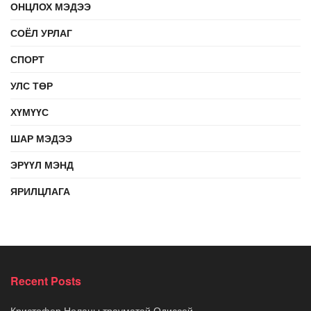
ОНЦЛОХ МЭДЭЭ
СОЁЛ УРЛАГ
СПОРТ
УЛС ТӨР
ХҮМҮҮС
ШАР МЭДЭЭ
ЭРҮҮЛ МЭНД
ЯРИЛЦЛАГА
Recent Posts
Кристофер Ноланы трауматай Одиссей