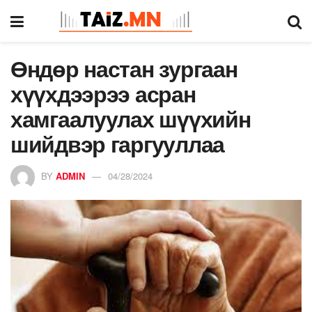
Өндөр настан зургаан
хүүхдээрээ асран
хамгаалуулах шүүхийн
шийдвэр гаргууллаа
BY
ADMIN
04/28/2024