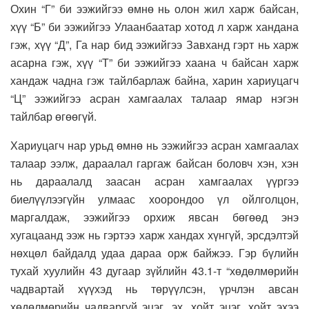
Охин “Г” би ээжийгээ өмнө нь олон жил харж байсан,
хүү “Б” би ээжийгээ Улаанбаатар хотод л харж хандана
гэж, хүү “Д”, Га нар бид ээжийгээ Завханд гэрт нь харж
асарна гэж, хүү “Т” би ээжийгээ хаана ч байсан харж
хандаж чадна гэж тайлбарлаж байна, харин хариуцагч
“Ц” ээжийгээ асран хамгаалах талаар ямар нэгэн
тайлбар өгөөгүй.
Хариуцагч нар урьд өмнө нь ээжийгээ асран хамгаалах
талаар ээлж, дараалал гаргаж байсан боловч хэн, хэн
нь дараалалд заасан асран хамгаалах үүргээ
биелүүлээгүйн улмаас хоорондоо үл ойлголцон,
маргалдаж, ээжийгээ орхиж явсан бөгөөд энэ
хугацаанд ээж нь гэртээ харж хандах хүнгүй, эрсдэлтэй
нөхцөл байдалд удаа дараа орж байжээ. Гэр бүлийн
тухай хуулийн 43 дугаар зүйлийн 43.1-т “хөдөлмөрийн
чадвартай хүүхэд нь төрүүлсэн, үрчлэн авсан
хөдөлмөрийн чадваргүй эцэг, эх, хойт эцэг, хойт эхээ