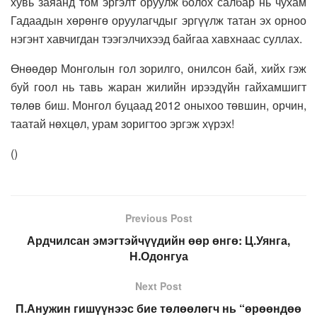
хувь заяанд том эргэлт оруулж болох салбар нь чухам
Гадаадын хөрөнгө оруулагчдыг эргүүлж татан эх орноо
нэгэнт хавчигдан тээгэлчихээд байгаа хавхнаас суллах.
Өнөөдөр Монголын гол зорилго, онилсон бай, хийх гэж
буй гоол нь тавь жаран жилийн ирээдүйн гайхамшигт
төлөв биш. Монгол буцаад 2012 оныхоо төвшин, орчин,
таатай нөхцөл, урам зоригтоо эргэж хүрэх!
(
)
Previous Post
Ардчилсан эмэгтэйчүүдийн өөр өнгө: Ц.Уянга,
Н.Одонгуа
Next Post
П.Анужин гишүүнээс бие төлөөлөгч нь “өрөөндөө