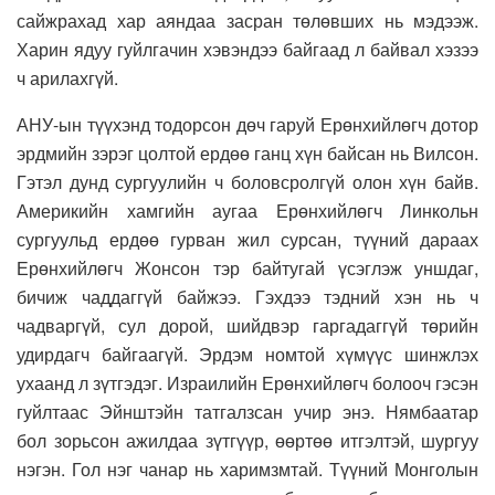
сайжрахад хар аяндаа засран төлөвших нь мэдээж.
Харин ядуу гуйлгачин хэвэндээ байгаад л байвал хэзээ
ч арилахгүй.
АНУ-ын түүхэнд тодорсон дөч гаруй Ерөнхийлөгч дотор
эрдмийн зэрэг цолтой ердөө ганц хүн байсан нь Вилсон.
Гэтэл дунд сургуулийн ч боловсролгүй олон хүн байв.
Америкийн хамгийн аугаа Ерөнхийлөгч Линкольн
сургуульд ердөө гурван жил сурсан, түүний дараах
Ерөнхийлөгч Жонсон тэр байтугай үсэглэж уншдаг,
бичиж чаддаггүй байжээ. Гэхдээ тэдний хэн нь ч
чадваргүй, сул дорой, шийдвэр гаргадаггүй төрийн
удирдагч байгаагүй. Эрдэм номтой хүмүүс шинжлэх
ухаанд л зүтгэдэг. Израилийн Ерөнхийлөгч болооч гэсэн
гуйлтаас Эйнштэйн татгалзсан учир энэ. Нямбаатар
бол зорьсон ажилдаа зүтгүүр, өөртөө итгэлтэй, шургуу
нэгэн. Гол нэг чанар нь харимзмтай. Түүний Монголын