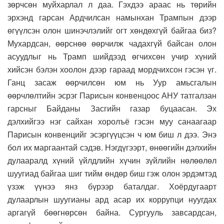
зөрчсөн муйхарлал л даа. Гэхдээ араас нь төрийн
эрхэнд гарсан Ардчилсан намынхан Трампын дээр
өгүүлсэн олон шинэчлэлийг огт хөндөхгүй байгаа биз?
Мухардсан, өөрснөө өөрчилж чадахгүй байсан олон
асуудлыг нь Трамп шийдээд өгчихсөн учир хүний
хийсэн бэлэн хоолон дээр гараад мордчихсон гэсэн үг.
Ганц засаж өөрчилсөн юм нь Уур амьсгалын
өөрчлөлтийн эсрэг Парисын конвенцоос АНУ татгалзан
гарсныг Байданы Засгийн газар буцаасан. Эх
дэлхийгээ нэг сайхан хоролъё гэсэн муу санаагаар
Парисын конвенцийг эсэргүүцсэн ч юм биш л дээ. Энэ
бол их маргаантай сэдэв. Нэгдүгээрт, өнөөгийн дэлхийн
дулааралд хүний үйлдлийн хүчин зүйлийн нөлөөлөл
шуугиад байгаа шиг тийм өндөр биш гэж олон эрдэмтэд
үзэж үүнээ янз бүрээр баталдаг. Хоёрдугаарт
дулаарлын шуугианы ард асар их коррупци нуугдах
аргагүй бөөгнөрсөн байна. Сургууль завсардсан,