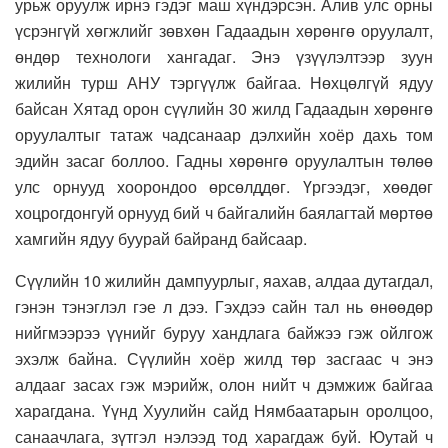
урьж оруулж ирнэ гэдэг маш хүндэрсэн. Алив улс орны
үсрэнгүй хөгжлийг зөвхөн Гадаадын хөрөнгө оруулалт,
өндөр технологи хангадаг. Энэ үзүүлэлтээр зуун
жилийн турш АНУ тэргүүлж байгаа. Нөхцөлгүй ядуу
байсан Хятад орон сүүлийн 30 жилд Гадаадын хөрөнгө
оруулалтыг татаж чадсанаар дэлхийн хоёр дахь том
эдийн засаг боллоо. Гадны хөрөнгө оруулалтын төлөө
улс орнууд хоорондоо өрсөлддөг. Үргээдэг, хөөдөг
хоцрогдонгуй орнууд бий ч байгалийн баялагтай мөртөө
хамгийн ядуу буурай байранд байсаар.
Сүүлийн 10 жилийн дампуурлыг, яахав, алдаа дутагдал,
гэнэн тэнэглэл гэе л дээ. Гэхдээ сайн тал нь өнөөдөр
нийгмээрээ үүнийг буруу хандлага байжээ гэж ойлгож
эхэлж байна. Сүүлийн хоёр жилд төр засгаас ч энэ
алдааг засах гэж мэрийж, олон нийт ч дэмжиж байгаа
харагдана. Үүнд Хуулийн сайд Нямбаатарын оролцоо,
санаачлага, зүтгэл нэлээд тод харагдаж буй. Юутай ч