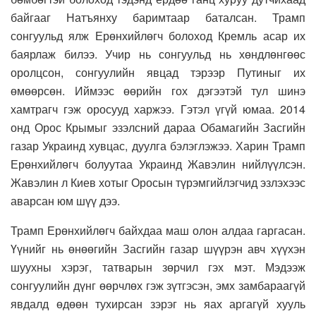
байгааг Натъянху баримтаар баталсан. Трамп
сонгуульд ялж Ерөнхийлөгч болоход Кремль асар их
баярлаж билээ. Учир нь сонгуульд нь хөндлөнгөөс
оролцсон, сонгуулийн явцад тэрээр Путиныг их
өмөөрсөн. Иймээс өөрийн гох дэгээтэй тул шинэ
хамтрагч гэж оросууд харжээ. Гэтэл үгүй юмаа. 2014
онд Орос Крымыг эзэлсний дараа Обамагийн Засгийн
газар Украинд хувцас, дуулга бэлэглэжээ. Харин Трамп
Ерөнхийлөгч болуутаа Украинд Жавэлин нийлүүлсэн.
Жавэлин л Киев хотыг Оросын түрэмгийлэгчид эзлэхээс
аварсан юм шүү дээ.
Трамп Ерөнхийлөгч байхдаа маш олон алдаа гаргасан.
Үүнийг нь өнөөгийн Засгийн газар шүүрэн авч хүүхэн
шуухны хэрэг, татварын зөрчил гэх мэт. Мэдээж
сонгуулийн дүнг өөрчлөх гэж зүтгэсэн, эмх замбараагүй
явдалд өдөөн тухирсан зэрэг нь яах аргагүй хууль