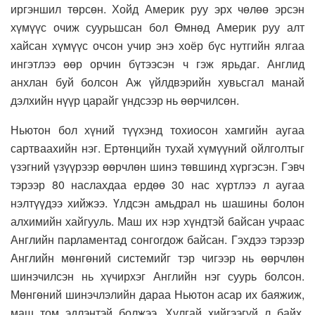
иргэншил төрсөн. Хойд Америк руу эрх чөлөө эрсэн
хүмүүс очиж суурьшсан бол Өмнөд Америк руу алт
хайсан хүмүүс очсон учир энэ хоёр бүс нутгийн ялгаа
ингэтлээ өөр орчин бүтээсэн ч гэж ярьдаг. Англид
анхлан буй болсон Аж үйлдвэрийн хувьсгал манай
дэлхийн нүүр царайг үндсээр нь өөрчилсөн.
Ньютон бол хүний түүхэнд тохиосон хамгийн аугаа
сартваахийн нэг. Ертөнцийн тухай хүмүүний ойлголтыг
үзэгний үзүүрээр өөрчлөн шинэ төвшинд хүргэсэн. Гэвч
тэрээр 80 наслахдаа ердөө 30 нас хүртлээ л аугаа
нэлтүүдээ хийжээ. Үлдсэн амьдрал нь шашины болон
алхимийн хайгууль. Маш их нэр хүндтэй байсан учраас
Английн парламентад сонгогдож байсан. Гэхдээ тэрээр
Английн мөнгөний системийг тэр чигээр нь өөрчлөн
шинэчилсэн нь хүчирхэг Английн нэг суурь болсон.
Мөнгөний шинэчлэлийн дараа Ньютон асар их баяжиж,
маш том эдлэнтэй болжээ. Хулгай хийгээгүй л байх,