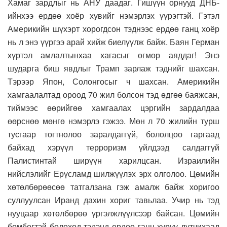
Хамаг зардлыг нь АНУ даадаг. Гишүүн орнууд ДНБ-
ийнхээ ердөө хоёр хувийг нэмэрлэх үүрэгтэй. Гэтэл
Америкийн шүхэрт хорогдсон тэднээс ердөө ганц хоёр
нь л энэ үүргээ арай хийж биелүүлж байж. Баян Герман
хүртэл амлалтынхаа хагасыг өгмөр аяддаг! Энэ
шударга биш явдлыг Трамп зарлаж тэднийг шахсан.
Тэрээр Япон, Солонгосыг ч шахсан. Америкийн
хамгаалалтад ороод 70 жил болсон тэд өдгөө баяжсан,
тиймээс өөрийгөө хамгаалах цэргийн зардалдаа
өөрснөө мөнгө нэмэрлэ гэжээ. Мөн л 70 жилийн турш
тусгаар тогтнолоо заралдаггүй, бололцоо гаргаад
байхад хэрүүл терроризм үйлдээд салдаггүй
Палистинтай ширүүн харилцсан. Израилийн
нийслэлийг Ерүсламд шилжүүлэх эрх олголоо. Цөмийн
хөтөлбөрөөсөө татгалзана гэж амалж байж хоригоо
суллуулсан Иранд дахин хориг тавьлаа. Учир нь тэд
нууцаар хөтөлбөрөө үргэлжлүүлсээр байсан. Цөмийн
бөмбөгтэй болоход тэдэнд ердөө ганц хуруу дутчихаад