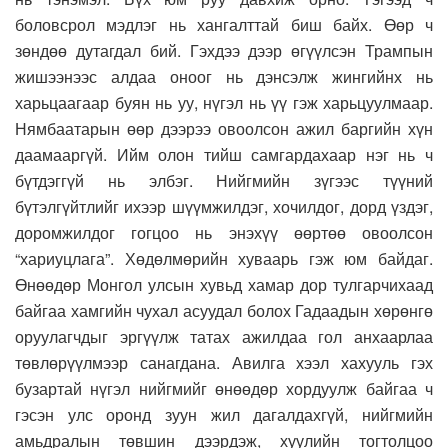
боловсрол мэдлэг нь хангалттай биш байх. Өөр ч
зөндөө дутагдал бий. Гэхдээ дээр өгүүлсэн Трампын
жишээнээс алдаа оноог нь дэнсэлж жингийнх нь
харьцаагаар буян нь уу, нүгэл нь үү гэж харьцуулмаар.
Нямбаатарын өөр дээрээ овоолсон ажил баргийн хүн
даамааргүй. Ийм олон тийш самгардахаар нэг нь ч
бүтдэггүй нь элбэг. Нийгмийн зүгээс түүний
бүтэлгүйтлийг ихээр шүүмжилдэг, хочилдог, дорд үздэг,
доромжилдог гогцоо нь энэхүү өөртөө овоолсон
“хариуцлага”. Хөдөлмөрийн хуваарь гэж юм байдаг.
Өнөөдөр Монгол улсын хувьд хамар дор тулгарчихаад
байгаа хамгийн чухал асуудал болох Гадаадын хөрөнгө
оруулагчдыг эргүүлж татах ажилдаа гол анхаарлаа
төвлөрүүлмээр санагдана. Авилга хээл хахууль гэх
бузартай нүгэл нийгмийг өнөөдөр хордуулж байгаа ч
гэсэн улс оронд зуун жил дагалдахгүй, нийгмийн
амьдралын төвшин дээрдэж, хуулийн тогтолцоо