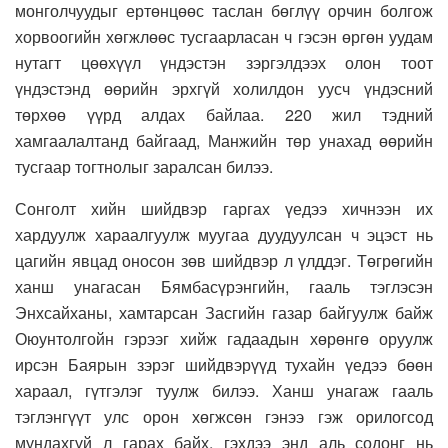
монголчуудыг ертөнцөөс таслан бөглүү орчин болгож
хорвоогийн хөгжлөөс тусгаарласан ч гэсэн өргөн уудам
нутагт цөөхүүл үндэстэн зэргэлдээх олон тоот
үндэстэнд өөрийн эрхгүй холилдон уусч үндэсний
төрхөө үүрд алдах байлаа. 220 жил тэдний
хамгаалалтанд байгаад, Манжийн төр унахад өөрийн
тусгаар тогтнолыг заралсан билээ.
Сонголт хийн шийдвэр гаргах үедээ хичнээн их
хардуулж хараалгуулж муугаа дуудуулсан ч эцэст нь
цагийн явцад оносон зөв шийдвэр л үлддэг. Төгрөгийн
ханш унагасан Бямбасүрэнгийн, гааль тэглэсэн
Энхсайханы, хамтарсан Засгийн газар байгуулж байж
Оюунтолгойн гэрээг хийж гадаадын хөрөнгө оруулж
ирсэн Баярын зэрэг шийдвэрүүд тухайн үедээ бөөн
хараал, гүтгэлэг туулж билээ. Ханш унагаж гааль
тэглэнгүүт улс орон хөгжсөн гэнээ гэж орилогсод
мундахгүй л гарах байх, гэхдээ энд аль содонг нь