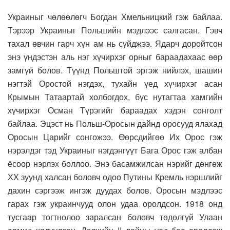
Украиныг чөлөөлөгч Богдан Хмельницкий гэж байлаа.
Тэрээр Украиныг Польшийн мэдлээс салгасан. Гэвч
тахал өвчин гарч хүн ам нь сүйджээ. Ядарч доройтсон
энэ үндэстэн аль нэг хүчирхэг орныг бараадахаас өөр
замгүй болов. Түүнд Польштой эргэж нийлэх, шашин
нэгтэй Оростой нэгдэх, тухайн үед хүчирхэг асан
Крымын Татаартай холбогдох, бүс нутагтаа хамгийн
хүчирхэг Осман Түрэгийг бараадах хэдэн сонголт
байлаа. Эцэст нь Польш-Оросын дайнд оросууд ялахад
Оросын Царийг сонгожээ. Өөрсдийгөө Их Орос гэж
нэрэлдэг тэд Украиныг нэгдэнгүүт Бага Орос гэж албан
ёсоор нэрлэх боллоо. Энэ басамжилсан нэрийг дөнгөж
ХХ зуунд халсан боловч одоо Путины Кремль нэршлийг
дахин сэргээж ингэж дуудах болов. Оросын мэдлээс
гарах гэж украинчууд олон удаа оролдсон. 1918 онд
тусгаар тогтнолоо заралсан боловч төдөлгүй Улаан