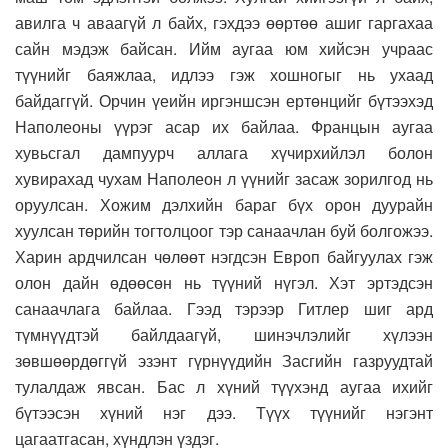
авилга ч аваагүй л байх, гэхдээ өөртөө ашиг гаргахаа
сайн мэдэж байсан. Ийм аугаа юм хийсэн учраас
түүнийг баяжлаа, идлээ гэж хошногыг нь ухаад
байдаггүй. Орчин үеийн иргэншсэн ертөнцийг бүтээхэд
Наполеоны үүрэг асар их байлаа. Францын аугаа
хувьсгал дампуурч аллага хүчирхийлэл болон
хувирахад чухам Наполеон л үүнийг засаж зорилгод нь
оруулсан. Хожим дэлхийн бараг бүх орон дуурайн
хуулсан төрийн тогтолцоог тэр санаачлан буй болгожээ.
Харин ардчилсан чөлөөт нэгдсэн Европ байгуулах гэж
олон дайн өдөөсөн нь түүний нүгэл. Хэт эртэдсэн
санаачлага байлаа. Гээд тэрээр Гитлер шиг ард
түмнүүдтэй байлдаагүй, шинэчлэлийг хүлээн
зөвшөөрдөггүй эзэнт гүрнүүдийн Засгийн газруудтай
тулалдаж явсан. Бас л хүний түүхэнд аугаа ихийг
бүтээсэн хүний нэг дээ. Түүх түүнийг нэгэнт
цагаатгасан, хүндлэн үздэг.