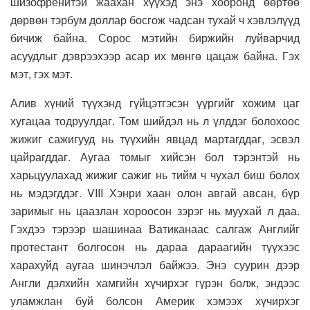
шизофренитэй жаахан хүүхэд энэ хооронд өөртөө
дөрвөн тэрбум доллар босгож чадсан тухай ч хэвлэлүүд
бичиж байна. Сорос мэтийн биржийн луйварчид
асуудлыг дэврээхээр асар их мөнгө цацаж байна. Гэх
мэт, гэх мэт.
Алив хүний түүхэнд гүйцэтгэсэн үүргийг хожим цаг
хугацаа тодруулдаг. Том шийдэл нь л үлддэг болохоос
жижиг сажигууд нь түүхийн явцад мартагддаг, эсвэл
цайрагддаг. Аугаа томыг хийсэн бол тэрэнтэй нь
харьцуулахад жижиг сажиг нь тийм ч чухал биш болох
нь мэдэгддэг. VIII Хэнри хаан олон авгай авсан, бүр
заримыг нь цаазлан хороосон зэрэг нь муухай л даа.
Гэхдээ тэрээр шашинаа Ватиканаас салгаж Английг
протестант болгосон нь дараа дараагийн түүхээс
харахуйд аугаа шинэчлэл байжээ. Энэ суурин дээр
Англи дэлхийн хамгийн хүчирхэг гүрэн болж, эндээс
уламжлан буй болсон Америк хэмээх хүчирхэг