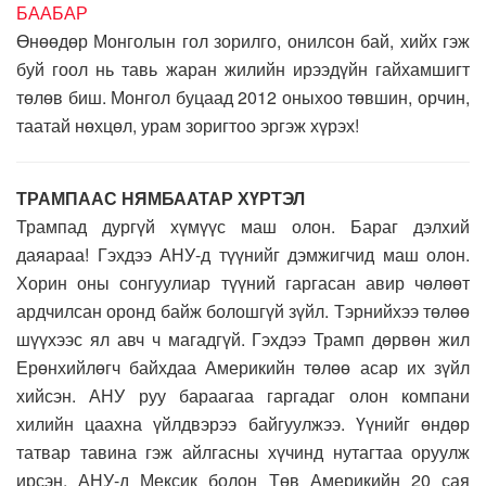
БААБАР
Өнөөдөр Монголын гол зорилго, онилсон бай, хийх гэж
буй гоол нь тавь жаран жилийн ирээдүйн гайхамшигт
төлөв биш. Монгол буцаад 2012 оныхоо төвшин, орчин,
таатай нөхцөл, урам зоригтоо эргэж хүрэх! ​
ТРАМПААС НЯМБААТАР ХҮРТЭЛ
Трампад дургүй хүмүүс маш олон. Бараг дэлхий
даяараа! Гэхдээ АНУ-д түүнийг дэмжигчид маш олон.
Хорин оны сонгуулиар түүний гаргасан авир чөлөөт
ардчилсан оронд байж болошгүй зүйл. Тэрнийхээ төлөө
шүүхээс ял авч ч магадгүй. Гэхдээ Трамп дөрвөн жил
Ерөнхийлөгч байхдаа Америкийн төлөө асар их зүйл
хийсэн. АНУ руу бараагаа гаргадаг олон компани
хилийн цаахна үйлдвэрээ байгуулжээ. Үүнийг өндөр
татвар тавина гэж айлгасны хүчинд нутагтаа оруулж
ирсэн. АНУ-д Мексик болон Төв Америкийн 20 сая