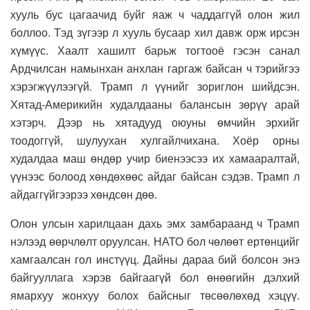
хууль бус цагаачид буйг яаж ч чаддаггүй олон жил
боллоо. Тэд зүгээр л хууль бусаар хил давж орж ирсэн
хүмүүс. Хаалт хашилт барьж тогтооё гэсэн санал
Ардчилсан намынхан анхлан гаргаж байсан ч тэрийгээ
хэрэгжүүлээгүй. Трамп л үүнийг зориглон шийдсэн.
Хятад-Америкийн худалдааны балансын зөрүү арай
хэтэрч. Дээр нь хятадууд оюуны өмчийн эрхийг
тоодоггүй, шулуухан хулгайлчихана. Хоёр орны
худалдаа маш өндөр учир биенээсээ их хамааралтай,
үүнээс болоод хөндөхөөс айдаг байсан сэдэв. Трамп л
айдаггүйгээрээ хөндсөн дөө.
Олон улсын харилцаан дахь эмх замбараанд ч Трамп
нэлээд өөрчлөлт оруулсан. НАТО бол чөлөөт ертөнцийг
хамгаалсан гол инстүүц. Дайны дараа бий болсон энэ
байгууллага хэрэв байгаагүй бол өнөөгийн дэлхий
ямархуу жонхуу болох байсныг төсөөлөхөд хэцүү.