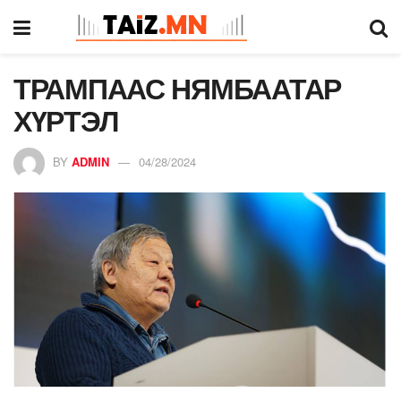
ТРАМПААС НЯМБААТАР
ХҮРТЭЛ
BY
ADMIN
04/28/2024