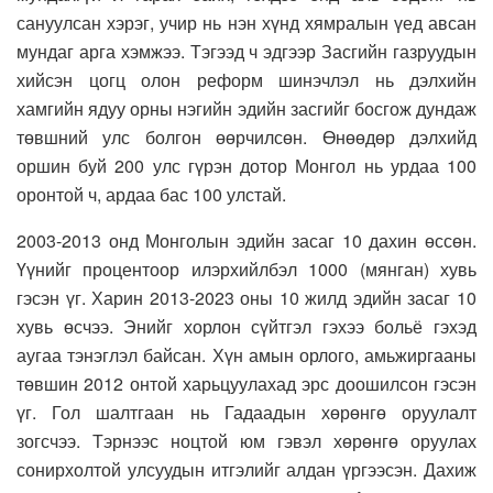
сануулсан хэрэг, учир нь нэн хүнд хямралын үед авсан
мундаг арга хэмжээ. Тэгээд ч эдгээр Засгийн газруудын
хийсэн цогц олон реформ шинэчлэл нь дэлхийн
хамгийн ядуу орны нэгийн эдийн засгийг босгож дундаж
төвшний улс болгон өөрчилсөн. Өнөөдөр дэлхийд
оршин буй 200 улс гүрэн дотор Монгол нь урдаа 100
оронтой ч, ардаа бас 100 улстай.
2003-2013 онд Монголын эдийн засаг 10 дахин өссөн.
Үүнийг процентоор илэрхийлбэл 1000 (мянган) хувь
гэсэн үг. Харин 2013-2023 оны 10 жилд эдийн засаг 10
хувь өсчээ. Энийг хорлон сүйтгэл гэхээ больё гэхэд
аугаа тэнэглэл байсан. Хүн амын орлого, амьжиргааны
төвшин 2012 онтой харьцуулахад эрс доошилсон гэсэн
үг. Гол шалтгаан нь Гадаадын хөрөнгө оруулалт
зогсчээ. Тэрнээс ноцтой юм гэвэл хөрөнгө оруулах
сонирхолтой улсуудын итгэлийг алдан үргээсэн. Дахиж