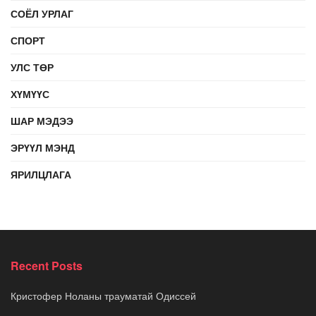
СОЁЛ УРЛАГ
СПОРТ
УЛС ТӨР
ХҮМҮҮС
ШАР МЭДЭЭ
ЭРҮҮЛ МЭНД
ЯРИЛЦЛАГА
Recent Posts
Кристофер Ноланы трауматай Одиссей