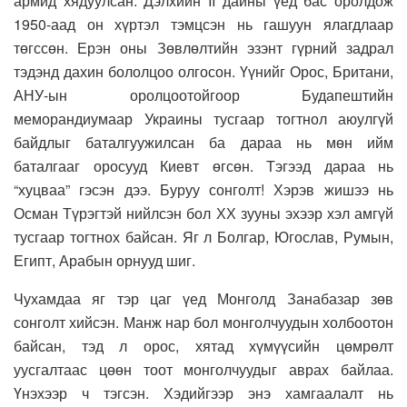
армид хядуулсан. Дэлхийн II дайны үед бас оролдож
1950-аад он хүртэл тэмцсэн нь гашуун ялагдлаар
төгссөн. Ерэн оны Зөвлөлтийн эзэнт гүрний задрал
тэдэнд дахин бололцоо олгосон. Үүнийг Орос, Британи,
АНУ-ын оролцоотойгоор Будапештийн
меморандиумаар Украины тусгаар тогтнол аюулгүй
байдлыг баталгуужилсан ба дараа нь мөн ийм
баталгааг оросууд Киевт өгсөн. Тэгээд дараа нь
“хуцваа” гэсэн дээ. Буруу сонголт! Хэрэв жишээ нь
Осман Түрэгтэй нийлсэн бол ХХ зууны эхээр хэл амгүй
тусгаар тогтнох байсан. Яг л Болгар, Югослав, Румын,
Египт, Арабын орнууд шиг.
Чухамдаа яг тэр цаг үед Монголд Занабазар зөв
сонголт хийсэн. Манж нар бол монголчуудын холбоотон
байсан, тэд л орос, хятад хүмүүсийн цөмрөлт
уусгалтаас цөөн тоот монголчуудыг аврах байлаа.
Үнэхээр ч тэгсэн. Хэдийгээр энэ хамгаалалт нь