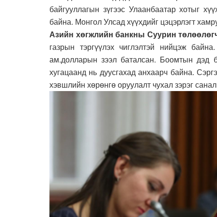
байгууллагын зүгээс Улаанбаатар хотыг хүү
байна. Монгол Улсад хүүхдийг цэцэрлэгт хамр
Азийн хөгжлийн банкны Суурин төлөөлөг
газрын тэргүүлэх чиглэлтэй нийцэж байна
ам.долларын зээл баталсан. Боомтын дэд б
хугацаанд нь дуусгахад анхаарч байна. Сэрг
хэвшлийн хөрөнгө оруулалт чухал зэрэг санал