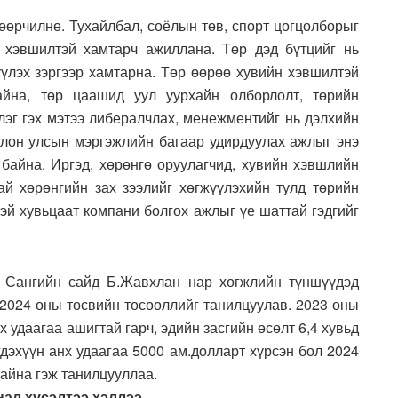
өөрчилнө. Тухайлбал, соёлын төв, спорт цогцолборыг
 хэвшилтэй хамтарч ажиллана. Төр дэд бүтцийг нь
үүлэх зэргээр хамтарна. Төр өөрөө хувийн хэвшилтэй
йна, төр цаашид уул уурхайн олборлолт, төрийн
лэг гэх мэтээ либералчлах, менежментийг нь дэлхийн
лон улсын мэргэжлийн багаар удирдуулах ажлыг энэ
байна. Иргэд, хөрөнгө оруулагчид, хувийн хэвшлийн
ай хөрөнгийн зах зээлийг хөгжүүлэхийн тулд төрийн
эй хувьцаат компани болгох ажлыг үе шаттай гэдгийг
, Сангийн сайд Б.Жавхлан нар хөгжлийн түншүүдэд
 2024 оны төсвийн төсөөллийг танилцуулав. 2023 оны
 удаагаа ашигтай гарч, эдийн засгийн өсөлт 6,4 хувьд
гдэхүүн анх удаагаа 5000 ам.долларт хүрсэн бол 2024
байна гэж танилцууллаа.
ал хүсэлтээ хэллээ.