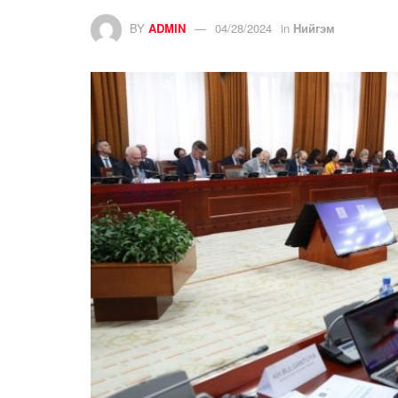
BY
ADMIN
04/28/2024
in
Нийгэм