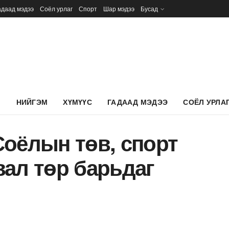
адаад мэдээ
Соёл урлаг
Спорт
Шар мэдээ
Бусад
Л
НИЙГЭМ
ХҮМҮҮС
ГАДААД МЭДЭЭ
СОЁЛ УРЛА
Соёлын төв, спорт
ал төр барьдаг