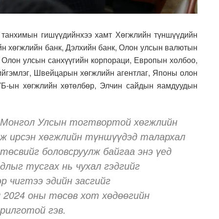
 танхимын гишүүдийнхээ хамт Хөгжлийн түншүүдийн
йн хөгжлийн банк, Дэлхийн банк, Олон улсын валютын
, Олон улсын санхүүгийн корпораци, Европын холбоо,
йгэмлэг, Швейцарын хөгжлийн агентлаг, Японы олон
ҮБ-ын хөгжлийн хөтөлбөр, Элчин сайдын яамдуудын
д Монгол Улсын тогтвортой хөгжлийн
ж ирсэн хөгжлийн түншүүдэд талархал
 төсвийг боловсруулж байгаа энэ үед
длыг тусгах нь чухал гэдгийг
р чигтээ эдийн засгийг
 2024 оны төсөв хот хөдөөгийн
рилготой гэв.