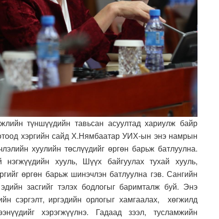
гжлийн түншүүдийн тавьсан асуултад хариулж байр
 дотоод хэргийн сайд Х.Нямбаатар УИХ-ын энэ намрын
лэлийн хуулийн төслүүдийг өргөн барьж батлуулна.
 нэгжүүдийн хууль, Шүүх байгуулах тухай хууль,
ргийг өргөн барьж шинэчлэн батлуулна гэв. Сангийн
эдийн засгийг тэлэх бодлогыг баримталж буй. Энэ
гийн сэргэлт, иргэдийн орлогыг хамгаалах, хөгжилд
энүүдийг хэрэгжүүлнэ. Гадаад зээл, тусламжийн