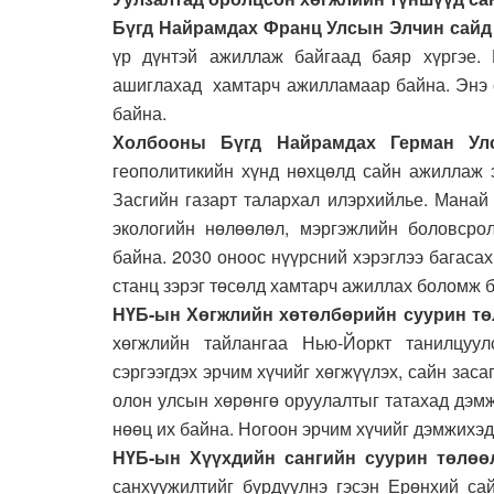
Бүгд Найрамдах Франц Улсын Элчин сайд
үр дүнтэй ажиллаж байгаад баяр хүргэе. 
ашиглахад хамтарч ажилламаар байна. Энэ 
байна.
Холбооны Бүгд Найрамдах Герман У
геополитикийн хүнд нөхцөлд сайн ажиллаж 
Засгийн газарт талархал илэрхийлье. Манай 
экологийн нөлөөлөл, мэргэжлийн боловсро
байна. 2030 оноос нүүрсний хэрэглээ багаса
станц зэрэг төсөлд хамтарч ажиллах боломж б
НҮБ-ын Хөгжлийн хөтөлбөрийн суурин тө
хөгжлийн тайлангаа Нью-Йоркт танилцуул
сэргээгдэх эрчим хүчийг хөгжүүлэх, сайн зас
олон улсын хөрөнгө оруулалтыг татахад дэм
нөөц их байна. Ногоон эрчим хүчийг дэмжихэ
НҮБ-ын Хүүхдийн сангийн суурин төлөө
санхүүжилтийг бүрдүүлнэ гэсэн Ерөнхий с