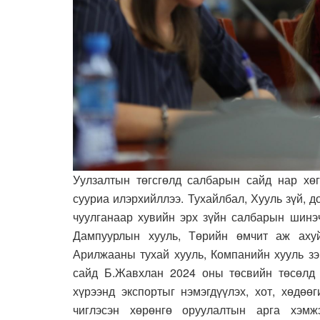
Уулзалтын төгсгөлд салбарын сайд нар хө
сууриа илэрхийллээ. Тухайлбал, Хууль зүй,
чуулганаар хувийн эрх зүйн салбарын шинэч
Дампуурлын хууль, Төрийн өмчит аж ахуй
Арилжааны тухай хууль, Компанийн хууль зэ
сайд Б.Жавхлан 2024 оны төсвийн төсөлд 
хүрээнд экспортыг нэмэгдүүлэх, хот, хөдөө
чиглэсэн хөрөнгө оруулалтын арга хэмжэ