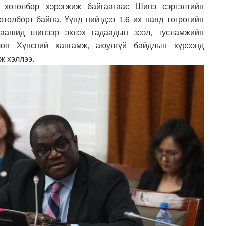
 хөтөлбөр хэрэгжиж байгаагаас Шинэ сэргэлтийн
өтөлбөрт байна. Үүнд нийтдээ 1.6 их наяд төгрөгийн
Цаашид шинээр эхлэх гадаадын зээл, тусламжийн
лон Хүнсний хангамж, аюулгүй байдлын хүрээнд
ж хэллээ.