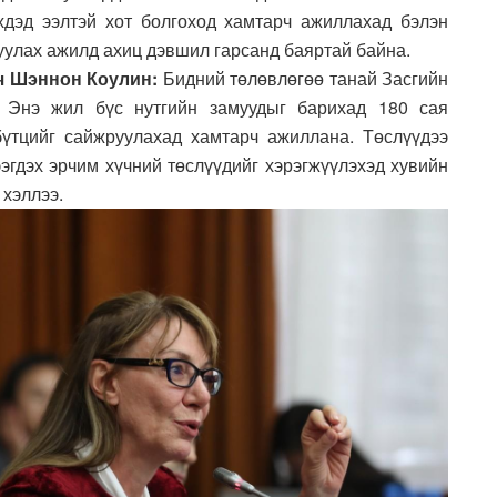
хдэд ээлтэй хот болгоход хамтарч ажиллахад бэлэн
уулах ажилд ахиц дэвшил гарсанд баяртай байна.
ч Шэннон Коулин:
Бидний төлөвлөгөө танай Засгийн
. Энэ жил бүс нутгийн замуудыг барихад 180 сая
үтцийг сайжруулахад хамтарч ажиллана. Төслүүдээ
ээгдэх эрчим хүчний төслүүдийг хэрэгжүүлэхэд хувийн
 хэллээ.