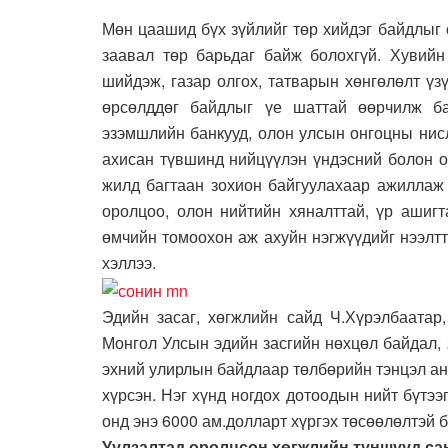
Мөн цаашид бүх зүйлийг төр хийдэг байдлыг 
заавал төр барьдаг байж болохгүй. Хувийн
шийдэж, газар олгох, татварын хөнгөлөлт үз
өрсөлддөг байдлыг үе шаттай өөрчилж ба
эзэмшлийн банкууд, олон улсын онгоцны нис
ахисан түвшинд нийцүүлэн үндэсний болон о
жилд багтаан зохион байгуулахаар ажиллаж 
оролцоо, олон нийтийн хяналттай, үр ашигт
өмчийн томоохон аж ахуйн нэгжүүдийг нээлтт
хэллээ.
Эдийн засаг, хөгжлийн сайд Ч.Хүрэлбаатар
Монгол Улсын эдийн засгийн нөхцөл байдал,
эхний улирлын байдлаар төлбөрийн тэнцэл анх
хүрсэн. Нэг хүнд ногдох дотоодын нийт бүтээ
онд энэ 6000 ам.долларт хүргэх төсөөлөлтэй 
Уулзалтад оролцсон хөгжлийн түншүүд сан