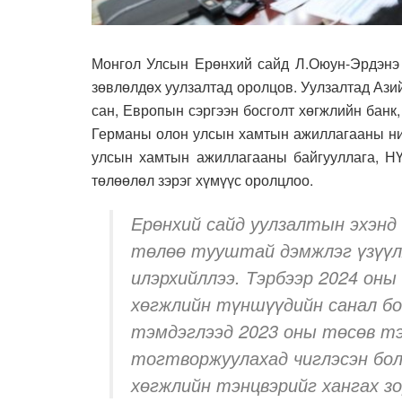
Монгол Улсын Ерөнхий сайд Л.Оюун-Эрдэнэ
зөвлөлдөх уулзалтад оролцов. Уулзалтад Ази
сан, Европын сэргээн босголт хөгжлийн банк
Германы олон улсын хамтын ажиллагааны ни
улсын хамтын ажиллагааны байгууллага, Н
төлөөлөл зэрэг хүмүүс оролцлоо.
Ерөнхий сайд уулзалтын эхэн
төлөө тууштай дэмжлэг үзүүл
илэрхийллээ. Тэрбээр 2024 оны
хөгжлийн түншүүдийн санал бо
тэмдэглээд 2023 оны төсөв тэ
тогтворжуулахад чиглэсэн бол
хөгжлийн тэнцвэрийг хангах зо