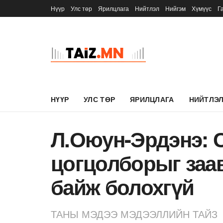
Нүүр
Улс төр
Ярилцлага
Нийтлэл
Нийгэм
Хүмүүс
Г
НҮҮР
УЛС ТӨР
ЯРИЛЦЛАГА
НИЙТЛЭ
Л.Оюун-Эрдэнэ: 
цогцолборыг заав
байж болохгүй
ТАНЫ МЭДЭЭ МЭДЭЭЛЛИЙН ТАЙЗ