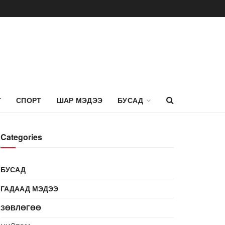
Г
СПОРТ
ШАР МЭДЭЭ
БУСАД
Categories
БУСАД
ГАДААД МЭДЭЭ
ЗӨВЛӨГӨӨ