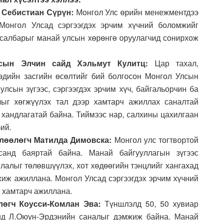
 Себистиан Сүрүн:
Монгол Улс өрийн менежментдээ
Монгол Улсад сэргээгдэх эрчим хүчний боломжийг
салбарыг манай улсын хөрөнгө оруулагчид сонирхож
лсын Элчин сайд Хэльмут Кулитц:
Цар тахал,
эдийн засгийн өсөлтийг бий болгосон Монгол Улсын
улсын зүгээс, сэргээгдэх эрчим хүч, байгальорчин ба
лыг хөгжүүлэх тал дээр хамтарч ажиллах саналтай
х хандлагатай байна. Тиймээс нар, салхины цахилгаан
ий.
лөөлөгч Матилда Димовска:
Монгол улс тогтвортой
санд баяртай байна. Манай байгууллагын зүгээс
аглалыг төлөвшүүлэх, хот хөдөөгийн тэнцлийг хангахад
жиж ажиллана. Монгол Улсад сэргээгдэх эрчим хүчний
д хамтарч ажиллана.
лөгч Коусси-Комлан Эва:
Түншлэлд 50, 50 хувиар
айд Л.Оюун-Эрдэнийн саналыг дэмжиж байна. Манай