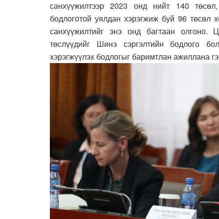
санхүүжилтээр 2023 онд нийт 140 төсөл,
бодлоготой уялдан хэрэгжиж буй 96 төсөл х
санхүүжилтийг энэ онд багтаан олгоно. 
төслүүдийг Шинэ сэргэлтийн бодлого бо
хэрэгжүүлэх бодлогыг баримтлан ажиллана гэ