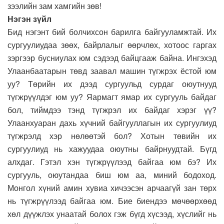
зээлийн зам хамгийн зөв!
Нэгэн зүйл
Бид нэгэнт бий болчихсон барилга байгууламжтай. Их
сургуулиудаа зөөх, байрлалыг өөрчлөх, хотоос гаргах
зэргээр бусниулах юм сэдээд байцгааж байна. Ингэхэд
Улаанбаатарын төвд заавал машин түгжрэх ёстой юм
уу? Төрийн их дээд сургуульд сурдаг оюутнууд
түгжрүүлдэг юм уу? Яармагт ямар их сургууль байдаг
бол, тиймдээ тэнд түгжрэл их байдаг хэрэг үү?
Улаанхуаран дахь хүчний байгууллагын их сургуулиуд
түгжрэлд хэр нөлөөтэй бол? Хотын төвийн их
сургуулиуд нь хажуудаа оюутны байрнуудтай. Бүгд
алхдаг. Гэтэл хэн түгжрүүлээд байгаа юм бэ? Их
сургууль, оюутандаа биш юм аа, миний бодоход.
Монгол хүний амин хувиа хичээсэн арчаагүй зан төрх
нь түгжрүүлээд байгаа юм. Бие биендээ мөчөөрхөөд
хөл дүүжлэх унаатай болох гэж бүгд хүсээд, хүслийг нь