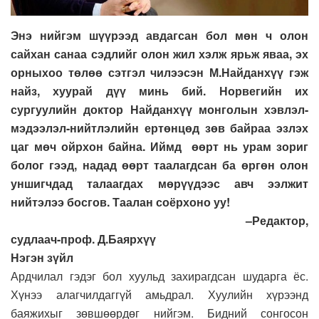
Энэ нийгэм шүүрээд авдагсан бол мөн ч олон
сайхан санаа сэдлийг олон жил хэлж ярьж яваа, эх
орныхоо төлөө сэтгэл чилээсэн М.Найданхүү гэж
найз, хуурай дүү минь бий. Норвегийн их
сургуулийн доктор Найданхүү монголын хэвлэл-
мэдээлэл-нийтлэлийн ертөнцөд зөв байраа эзлэх
цаг мөч ойрхон байна. Иймд өөрт нь урам зориг
болог гээд, надад өөрт таалагдсан ба өргөн олон
уншигчдад талаагдах мөрүүдээс авч ээлжит
нийтэлээ босгов. Таалан соёрхоно уу!
–Редактор,
судлаач-проф. Д.Баярхүү
Нэгэн зүйл
Ардчилал гэдэг бол хуульд захирагдсан шударга ёс.
Хүнээ алагчилдаггүй амьдрал. Хуулийн хүрээнд
баяжихыг зөвшөөрдөг нийгэм. Бидний сонгосон