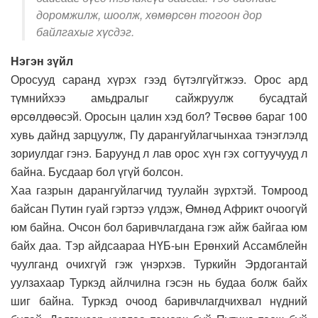
доромжилж, шоолж, хөмөрсөн тогоон дор
байлгахыг хүсдэг.
Нэгэн зүйл
Оросууд саранд хүрэх гээд бүтэлгүйтжээ. Орос ард
түмнийхээ амьдралыг сайжруулж бусадтай
өрсөлдөөсэй. Оросын цалин хэд бол? Төсвөө бараг 100
хувь дайнд зарцуулж, Пу дарангуйлагчынхаа тэнэглэлд
зориулдаг гэнэ. Баруунд л лав орос хүн гэх согтуучууд л
байна. Бусдаар бол үгүй болсон.
Хаа газрын дарангуйлагчид туулайн зүрхтэй. Томроод
байсан Путин гуай гэртээ үлдэж, Өмнөд Африкт очоогүй
юм байна. Очсон бол баривчлагдана гэж айж байгаа юм
байх даа. Тэр айдсаараа НҮБ-ын Ерөнхий Ассамблейн
чуулганд очихгүй гэж үнэрхэв. Туркийн Эрдогантай
уулзахаар Туркэд айлчилна гэсэн нь будаа болж байх
шиг байна. Туркэд очоод баривчлагдчихвал нүдний