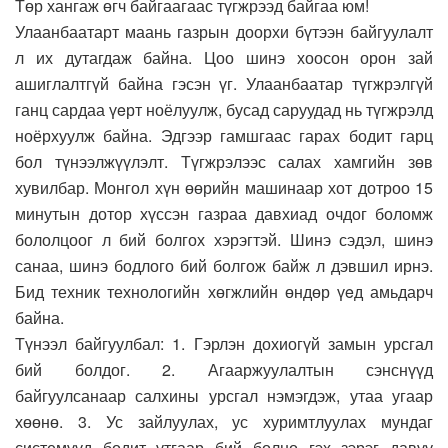
Төр хангаж өгч байгаагаас түгжрээд байгаа юм!
Улаанбаатарт маань газрын доорхи бүтээн байгуулалт
л их дутагдаж байна. Цоо шинэ хоосон орон зай
ашиглалтгүй байна гэсэн үг. Улаанбаатар түгжрэлгүй
ганц сардаа үeрт ноёлуулж, бусад саруудад нь түгжрэлд
ноёрхуулж байна. Эдгээр гамшгаас гарах бодит гарц
бол түнээлжүүлэлт. Түгжрэлээс салах хамгийн зөв
хувилбар. Монгол хүн өөрийн машинаар хот дотроо 15
минутын дотор хүссэн газраа давхиад очдог боломж
бололцоог л бий болгох хэрэгтэй. Шинэ сэдэл, шинэ
санаа, шинэ бодлого бий болгож байж л дэвшил ирнэ.
Бид техник технологийн хөгжлийн өндөр үeд амьдарч
байна.
Түнээл байгуулбал: 1. Гэрлэн дохиогүй замын урсгал
бий болдог. 2. Агааржуулалтын сэнснүүд
байгуулсанаар салхины урсгал нэмэгдэж, утаа угаар
хөөнө. 3. Ус зайлуулах, ус хуримтлуулах мундаг
системүүд бодит утгаар бий болно гэх зэрэг давуу