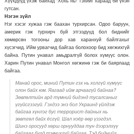
Хүүхдүүд үхэж байхад “Хохь нь!” гэхийг хараад би үнэн
гутсан.
Нэгэн зүйл
Нэг хэсэг хужаа гэж баахан турхирсан. Одоо баруун,
америк гэж турхирч буй этгээдүүд бол биднийг
хөмөрсөн тогооны дор хав харанхуй байлгахыг
хүсэгчид. Ийм урвагчид байгаа болохоор бид хөгжихгүй
байна. Путин унавал амьдралгүй болох хүмүүс олон.
Харин Путин унавал Монгол хөгжинө гэж би баярлаад
байгаа.
Манай орос, миний Путин гэх нь холгүй хүмүүс
олон байх юм. Яагаад ийм арчаагүй байнаа?
Зөвлөлтийн ард түмний бидэнд тусалсаныг
үгүйсгээгүй. Гэхдээ энэ бол Украинд үйлдэж
байгаа хүнлэг бус террорист дайных нь
зөвтгөл байх ёсгүй. Шал хоёр өөр үзэгдэл.
Шинэ оросууд хөрш орнууддаа тун дээрэлхүү
байгааг бүгд тэвчихгүй байгаа. Тэд биднийг