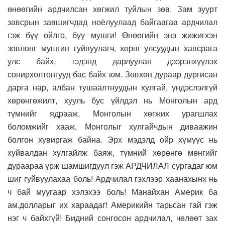
өнөөгийн ардчилсан хөгжил туйлын зөв. Зам зуурт
завсрын завшигчдад ноёлуулаад байгаагаа ардчилал
гэж бүү ойлго, бүү мушги! Өнөөгийн энэ жижигхэн
зовлонг мушгин гуйвуулагч, хөрш улсуудын хавсрага
улс байх, тэдэнд дарлуулан дээрэлхүүлэх
сонирхолтонгууд бас байх юм. Зөвхөн дураар дургисан
дарга нар, албан тушаалтнуудын хулгай, үндэслэлгүй
хөрөнгөжилт, хууль бус үйлдэл нь Монголын ард
түмнийг ядрааж, Монголын хөгжих урагшлах
боломжийг хааж, Монголыг хулгайчдын диваажин
болгон хувиргаж байна. Эрх мэдэлд ойр хүмүүс нь
хуйвалдан хулгайлж баяж, түмний хөрөнгө мөнгийг
дураараа үрж шамшигдуул гэж АРДЧИЛАЛ сургадаг юм
шиг гуйвуулахаа боль! Ардчилал гэхлээр хаанахынх нь
ч бай муугаар хэлэхээ боль! Манайхан Америк ба
ам.долларыг их хараадаг! Америкийн тарьсан гай гэж
нэг ч байхгүй! Бидний сонгосон ардчилал, чөлөөт зах