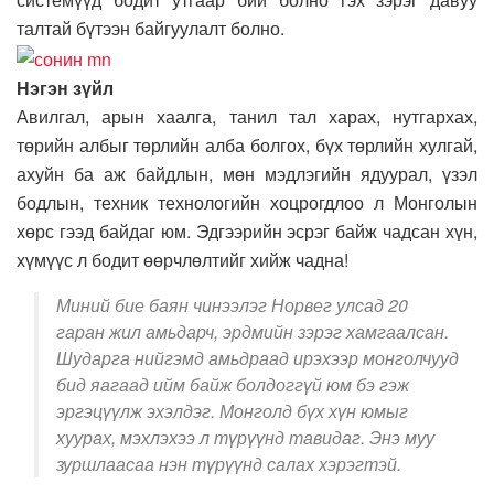
талтай бүтээн байгуулалт болно.
Нэгэн зүйл
Авилгал, арын хаалга, танил тал харах, нутгархах,
төрийн албыг төрлийн алба болгох, бүх төрлийн хулгай,
ахуйн ба аж байдлын, мөн мэдлэгийн ядуурал, үзэл
бодлын, техник технологийн хоцрогдлоо л Монголын
хөрс гээд байдаг юм. Эдгээрийн эсрэг байж чадсан хүн,
хүмүүс л бодит өөрчлөлтийг хийж чадна!
Миний бие баян чинээлэг Норвег улсад 20
гаран жил амьдарч, эрдмийн зэрэг хамгаалсан.
Шударга нийгэмд амьдраад ирэхээр монголчууд
бид яагаад ийм байж болдоггүй юм бэ гэж
эргэцүүлж эхэлдэг. Монголд бүх хүн юмыг
хуурах, мэхлэхээ л түрүүнд тавидаг. Энэ муу
зуршлаасаа нэн түрүүнд салах хэрэгтэй.