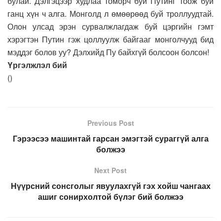
булай. Дэлгэцээр худлаа томорч буй Путинг тоож буй
ганц хүн ч алга. Монголд л өмөөрөөд буй троллуудтай.
Олон улсад эрэн сурвалжлагдаж буй цэргийн гэмт
хэрэгтэн Путин гэж цоллуулж байгааг монголчууд бид
мэддэг болов уу? Дэлхийд Пу байхгүй болсоон болсон!
Yргэлжлэл бий
(
)
Previous Post
Гэрээсээ машинтай гарсан эмэгтэй сураггүй алга
болжээ
Next Post
Нүүрсний сонсголыг явуулахгүй гэх хойш чангаах
ашиг сонирхолтой бүлэг бий болжээ