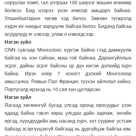
соруулах помп, гал унтраах 100 ширхэг машин өгөхөөр
болжээ. Бид нээрээ үнэн ичмээр амьдарч байнаа.
Улаанбаатарын төсөв хэд билээ. Зөвхөн түгжрэлд
хэдэн их наядыг зарцуулж байгаа билээ. Бидэнд байгаа
асуудлууд яг хэвээр, улам л нэмэгдсээр.
Нэгэн зүйл
CNN сувгаар Монголоос хүргэж байна гээд дамжуулж
байгаа нь нэн сайхан, маш гоё байнаа. Дарангуйллын
эсрэг, дайны эсрэг байсны үр дүн ингэж дэлхийд хүрч
байна. Ирэх хоёр 7 хоногт дэлхий Монголоор
амьсгална. Ромын Пап Францис түүхэн айлчлал хийнэ.
Португалд ирэхэд нь 10 сая хүн цугларсан.
Нэгэн зүйл
Яагаад хөгжингүй бусад улсад оронд оросуудыг үзэн
ядаад байна гэвэл хөрш улсдаа дайн зарлаж, энгийн
иргэд, хүүхдүүдийн амь насанд хүрч, хот сууринг устгаж
байхад эсэргүүцэхгүй байгаад нь дургүйцэж байгаа юм.