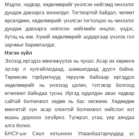
Мэдлэг, чадвар, хөдөлмөрийг үнэлсэн нийгэмд чинээлэг
дундаж давхарга зонхилдог. Тогтвортой байдал, чөлөөт
өрсөлдөөн, хөдөлмөрийг үнэлсэн тогтолцоо нь чинээлэг
дундаж давхарга ноёлсон нийгмийн онцлог, үндэс,
бүтэц нь юм. Хүний хөдөлмөрийг шударгаар үнэлэх гол
зарчмыг баримталдаг.
Нэгэн зүйл
Эхлээд иргэдээ мөнгөжүүлэх нь чухал. Асар их хөрөнгө
зүгээр л хулгайлагдаад, шамшигдаад дуусч байна.
Төрөөсөө тэрбумтнууд төрүүлж байхаар иргэддээ
хөдөлмөрийг нь үнэлээд цалин, тэтгэвэр болгоод
өгчихвөл байндаа тусна. Иргэд худалдан авах чадвар
сайтай болчихвол хөдөө нь бас хөгжинө. Хөдөөдөө
мөнгөтэй хүн асар олонтой болчихвол нийслэл хот
маань дорхноо эзгүйрнэ. Түгжрэл, утаа, үер аяндаа
алга болно.
БНСУ-ын Сөүл хотынхон Улаанбаатарчуудад ус