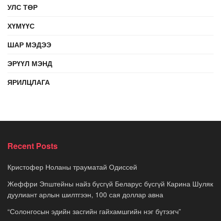
УЛС ТӨР
ХҮМҮҮС
ШАР МЭДЭЭ
ЭРҮҮЛ МЭНД
ЯРИЛЦЛАГА
Recent Posts
Кристофер Ноланы трауматай Одиссей
Жеффри Эпштейны найз бүсгүй Беларус бүсгүй Карина Шуляк
дуулиант арлын шилтгээн, 100 сая доллар авна
“Солонгосын эдийн засгийн гайхамшгийн нэг бүтээгч”