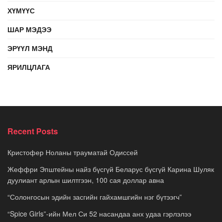
ХҮМҮҮС
ШАР МЭДЭЭ
ЭРҮҮЛ МЭНД
ЯРИЛЦЛАГА
Recent Posts
Кристофер Ноланы трауматай Одиссей
Жеффри Эпштейны найз бүсгүй Беларус бүсгүй Карина Шуляк
дуулиант арлын шилтгээн, 100 сая доллар авна
“Солонгосын эдийн засгийн гайхамшгийн нэг бүтээгч”
“Spice Girls”-ийн Мел Си 52 насандаа анх удаа гэрлэлээ