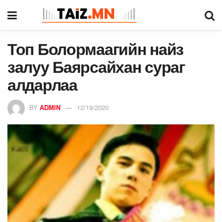
Топ Болормаагийн найз
залуу Баярсайхан сураг
алдарлаа
BY
ADMIN
12/19/2020