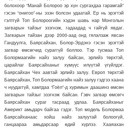
болохоор “Манай Болороо эр хүн сургахдаа гарамгай”
гэсэн “онигоо”-ны эзэн болсон удаатай. Ер нь эрэгтэй
гэлтгүй Топ Болороогийн хэдэн шавь нар Монголын
загварын тайзыг эзэгнэж, гадаадад ч гайгүй явдаг.
Загварын тайзан дээр 2000-аад онд гялалзаж явсан
Гандуулга, Баярсайхан, Болор-Эрдэнэ гэсэн эрэгтэй
загвар өмсөгчид сураггүй боллоо. Тэр тусмаа Топ
Болормаагийн найз залуу байсан, эрлийз төрхтэй,
царайлаг Баярсайханыг хүмүүс илүүтэй үгүйлдэг.
Баярсайхан Чех аавтай эрлийз залуу. Европ төрхтэй
Баярсайхан, Топ Болормаагийн найз залуу гэдгээ хаана
ч нуудаггүй, хамтдаа “Гоёл”-д хуримын даашинз өмсөн
загварын тайзыг эзэгнэж байсан. Гэвч загвар өмсөгч
Баярсайхан сураг тасраад удлаа. Баярсайханыг
Америкт амьдарч байгаа гэдэг. Топ модель Болормаа
Баярсайханаас хойш найз залуутай болоогүй,
ганцаараа амьдарсаар өдий хүрлээ. Хааяахан