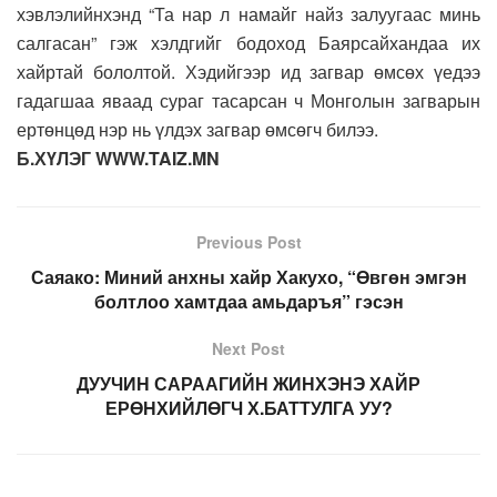
хэвлэлийнхэнд “Та нар л намайг найз залуугаас минь
салгасан” гэж хэлдгийг бодоход Баярсайхандаа их
хайртай бололтой. Хэдийгээр ид загвар өмсөх үедээ
гадагшаа яваад сураг тасарсан ч Монголын загварын
ертөнцөд нэр нь үлдэх загвар өмсөгч билээ.
Б.ХҮЛЭГ WWW.TAIZ.MN
Previous Post
Саяако: Миний анхны хайр Хакухо, “Өвгөн эмгэн
болтлоо хамтдаа амьдаръя” гэсэн
Next Post
ДУУЧИН САРААГИЙН ЖИНХЭНЭ ХАЙР
ЕРӨНХИЙЛӨГЧ Х.БАТТУЛГА УУ?