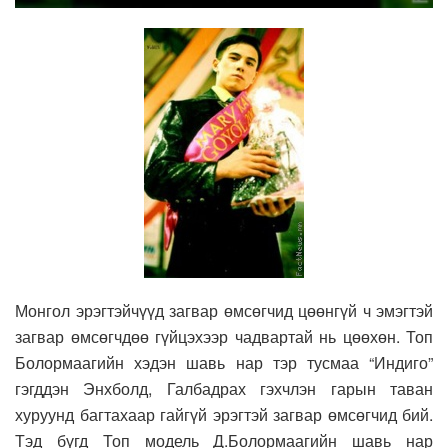
Монгол эрэгтэйчүүд загвар өмсөгчид цөөнгүй ч эмэгтэй
загвар өмсөгчдөө гүйцэхээр чадвартай нь цөөхөн. Топ
Болормаагийн хэдэн шавь нар тэр тусмаа “Индиго”
гэгддэн Энхболд, Галбадрах гэхчлэн гарын таван
хуруунд багтахаар гайгүй эрэгтэй загвар өмсөгчид бий.
Тэд бүгд Топ модель Д.Болормаагийн шавь нар