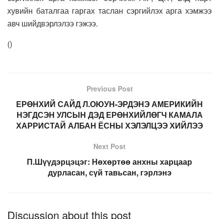
хувийн баталгаа гаргах таслан сэргийлэх арга хэмжээ
авч шийдвэрлэлээ гэжээ.
(
)
Previous Post
ЕРӨНХИЙ САЙД Л.ОЮУН-ЭРДЭНЭ АМЕРИКИЙН
НЭГДСЭН УЛСЫН ДЭД ЕРӨНХИЙЛӨГЧ КАМАЛА
ХАРРИСТАЙ АЛБАН ЁСНЫ ХЭЛЭЛЦЭЭ ХИЙЛЭЭ
Next Post
П.Шүүдэрцэцэг: Нөхөртөө анхны харцаар
дурласан, сүй тавьсан, гэрлэнэ
Discussion about this post