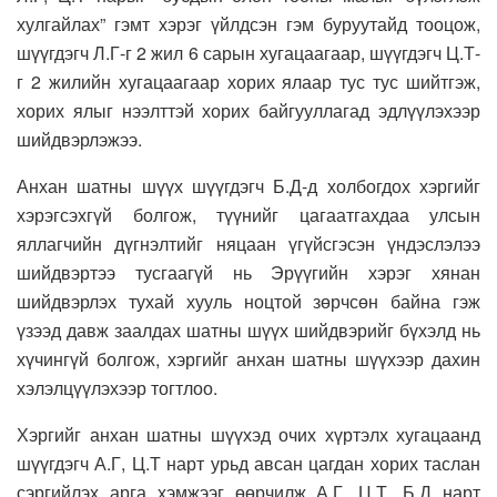
хулгайлах” гэмт хэрэг үйлдсэн гэм буруутайд тооцож,
шүүгдэгч Л.Г-г 2 жил 6 сарын хугацаагаар, шүүгдэгч Ц.Т-
г 2 жилийн хугацаагаар хорих ялаар тус тус шийтгэж,
хорих ялыг нээлттэй хорих байгууллагад эдлүүлэхээр
шийдвэрлэжээ.
Анхан шатны шүүх шүүгдэгч Б.Д-д холбогдох хэргийг
хэрэгсэхгүй болгож, түүнийг цагаатгахдаа улсын
яллагчийн дүгнэлтийг няцаан үгүйсгэсэн үндэслэлээ
шийдвэртээ тусгаагүй нь Эрүүгийн хэрэг хянан
шийдвэрлэх тухай хууль ноцтой зөрчсөн байна гэж
үзээд давж заалдах шатны шүүх шийдвэрийг бүхэлд нь
хүчингүй болгож, хэргийг анхан шатны шүүхээр дахин
хэлэлцүүлэхээр тогтлоо.
Хэргийг анхан шатны шүүхэд очих хүртэлх хугацаанд
шүүгдэгч А.Г, Ц.Т нарт урьд авсан цагдан хорих таслан
сэргийлэх арга хэмжээг өөрчилж А.Г, Ц.Т, Б.Д нарт