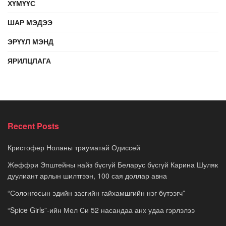
ХҮМҮҮС
ШАР МЭДЭЭ
ЭРҮҮЛ МЭНД
ЯРИЛЦЛАГА
Recent Posts
Кристофер Ноланы трауматай Одиссей
Жеффри Эпштейны найз бүсгүй Беларус бүсгүй Карина Шуляк
дуулиант арлын шилтгээн, 100 сая доллар авна
“Солонгосын эдийн засгийн гайхамшгийн нэг бүтээгч”
“Spice Girls”-ийн Мел Си 52 насандаа анх удаа гэрлэлээ