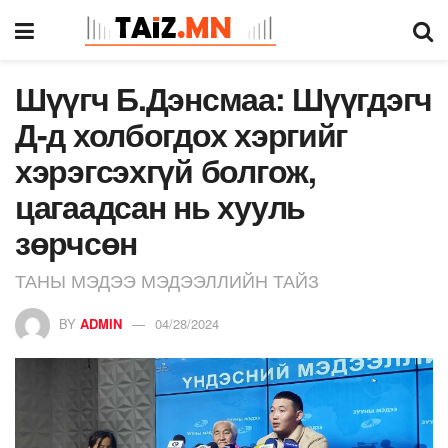
Шүүгч Б.Дэнсмаа: Шүүгдэгч
Д-д холбогдох хэргийг
хэрэгсэхгүй болгож,
цагаадсан нь хууль
зөрчсөн
ТАНЫ МЭДЭЭ МЭДЭЭЛЛИЙН ТАЙЗ
BY
ADMIN
04/28/2024