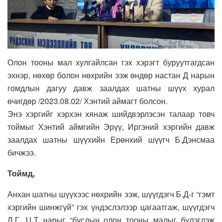
Олон тооны мал хулгайлсан гэх хэрэгт буруутгагдсан
эхнэр, нөхөр болон нөхрийн ээж өндөр настан Д нарын
гомдлын дагуу давж заалдах шатны шүүх хурал
өчигдөр /2023.08.02/ Хэнтий аймагт болсон.
Энэ хэргийг хэрхэн хянаж шийдвэрлэсэн талаар товч
тоймыг Хэнтий аймгийн Эрүү, Иргэний хэргийн давж
заалдах шатны шүүхийн Ерөнхий шүүгч Б.Дэнсмаа
бичжээ.
Тоймд,
Анхан шатны шүүхээс нөхрийн ээж, шүүгдэгч Б.Д-г “гэмт
хэргийн шинжгүй” гэх үндэслэлээр цагаатгаж, шүүгдэгч
Л.Г, Ц.Т нарыг “бусдын олон тооны малыг бүлэглэж