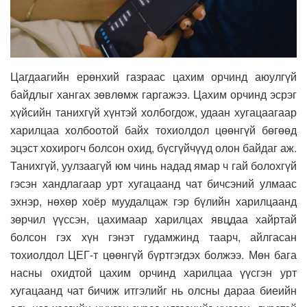
Цагдаагийн ерөнхий газраас цахим орчинд аюулгүй
байдлыг хангах зөвлөмж гаргажээ. Цахим орчинд эсрэг
хүйсийн танихгүй хүнтэй холбогдож, удаан хугацаагаар
харилцаа холбоотой байх тохиолдол цөөнгүй бөгөөд
эцэст хохирогч болсон охид, бүсгүйчүүд олон байдаг аж.
Танихгүй, уулзаагүй юм чинь надад ямар ч гай болохгүй
гэсэн хандлагаар урт хугацаанд чат бичсэний улмаас
эхнэр, нөхөр хоёр муудалцаж гэр бүлийн харилцаанд
зөрчил үүссэн, цахимаар харилцах явцдаа хайртай
болсон гэх хүн гэнэт гудамжинд таарч, айлгасан
тохиолдол ЦЕГ-т цөөнгүй бүртгэгдэх болжээ. Мөн бага
насны охидтой цахим орчинд харилцаа үүсгэн урт
хугацаанд чат бичиж итгэлийг нь олсны дараа биеийн