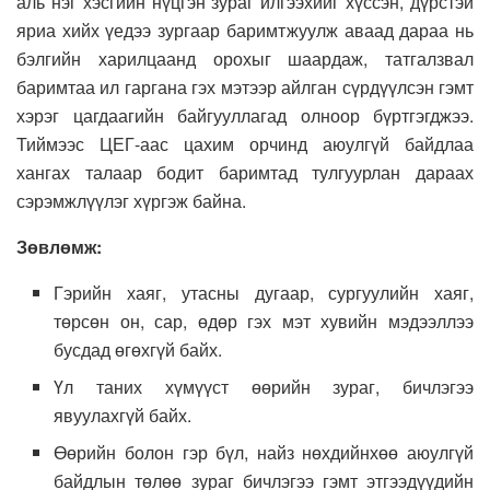
аль нэг хэсгийн нүцгэн зураг илгээхийг хүссэн, дүрстэй
яриа хийх үедээ зургаар баримтжуулж аваад дараа нь
бэлгийн харилцаанд орохыг шаардаж, татгалзвал
баримтаа ил гаргана гэх мэтээр айлган сүрдүүлсэн гэмт
хэрэг цагдаагийн байгууллагад олноор бүртгэгджээ.
Тиймээс ЦЕГ-аас цахим орчинд аюулгүй байдлаа
хангах талаар бодит баримтад тулгуурлан дараах
сэрэмжлүүлэг хүргэж байна.
Зөвлөмж:
Гэрийн хаяг, утасны дугаар, сургуулийн хаяг,
төрсөн он, сар, өдөр гэх мэт хувийн мэдээллээ
бусдад өгөхгүй байх.
Үл таних хүмүүст өөрийн зураг, бичлэгээ
явуулахгүй байх.
Өөрийн болон гэр бүл, найз нөхдийнхөө аюулгүй
байдлын төлөө зураг бичлэгээ гэмт этгээдүүдийн