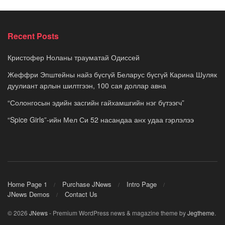
Recent Posts
Кристофер Ноланы трауматай Одиссей
Жеффри Эпштейны найз бүсгүй Беларус бүсгүй Карина Шуляк
дуулиант арлын шилтгээн, 100 сая доллар авна
“Солонгосын эдийн засгийн гайхамшгийн нэг бүтээгч”
“Spice Girls”-ийн Мел Си 52 насандаа анх удаа гэрлэлээ
Home Page 1
Purchase JNews
Intro Page
JNews Demos
Contact Us
© 2026
JNews
- Premium WordPress news & magazine theme by
Jegtheme
.