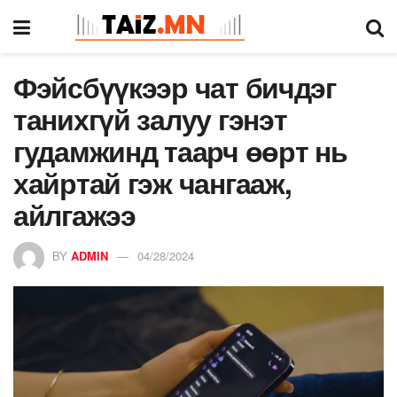
Фэйсбүүкээр чат бичдэг
танихгүй залуу гэнэт
гудамжинд таарч өөрт нь
хайртай гэж чангааж,
айлгажээ
BY
ADMIN
04/28/2024