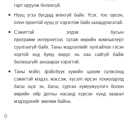
гарт оруулж болохгүй.
Нууц үгээ бусдад өгөхгүй байх. Үсэг, тоо орсон,
олон оронтой нууц үг хэрэглэж байх шаардлагатай.
Сэжигтэй элдэв бусын
программ интернетээс татаж өөрийн компьютерт
суулгахгүй байх. Таны мэдээллийг хулгайлах гэсэн
хортой код буюу вирус нь хаа сайгүй байж
болзошгүйг анхаарах хэрэгтэй.
Таны мэйл, фэйсбүүк хувийн цахим сүлжээнд
сэжигтэй мэдээ, мэссэж, хүсэлт ирсэн тохиолдолд
багш эцэг эх, багш, сурган хүмүүжүүлэгч болон
өөрийн ойр дотны насанд хүрсэн хүнд заавал
мэдэгдэхийг зөвлөж байна.
(
)