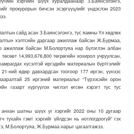
гийн хэргийн шүүх хуралдаанаар З.Баянсэлэнгэ,
ийг прокурорын бичсэн эсэргүүцлийг үндэслэн 2023
ээ.
лалтын сайд асан З.Баянсэлэнгэ, тус яамны Үл хөдлөх
лалтын хэлтсийн даргаар ажиллаж байсан Ж.Бурмаа,
р ажиллаж байсан М.Болортуяа нар бүлэглэн албан
төсөвт 14,993,676,800 төгрөгийн хохирол учруулсан,
хамрагдах хүсэлтэй иргэдийн материалын бүртгэлийг
21-ний өдөр давхардсан тоогоор 177 иргэн, үүнээс
мааралтай 25 иргэний материалыг “Түрээсийн орон
йн газарт хүргүүлэх чиглэл өгсөн хэрэгт тус тус
 анхан шатны шүүх уг хэргийг 2022 оны 10 дугаар
ч тухайн гэмт хэргийг үйлдсэн нь нотлогдоогүй” гэх
гэ, М.Болортуяа, Ж.Бурмаа нарыг цагаатгажээ.