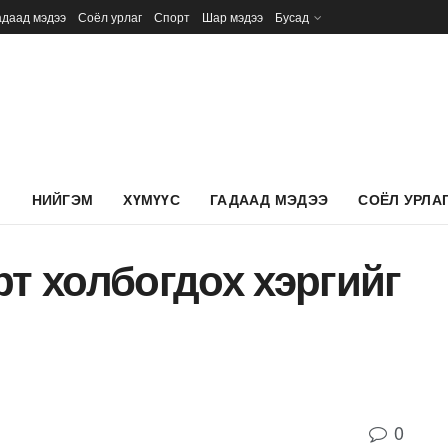
адаад мэдээ
Соёл урлаг
Спорт
Шар мэдээ
Бусад
Л
НИЙГЭМ
ХҮМҮҮС
ГАДААД МЭДЭЭ
СОЁЛ УРЛА
рт холбогдох хэргийг
0