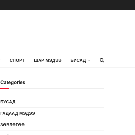
Г
СПОРТ
ШАР МЭДЭЭ
БУСАД
Categories
БУСАД
ГАДААД МЭДЭЭ
ЗӨВЛӨГӨӨ