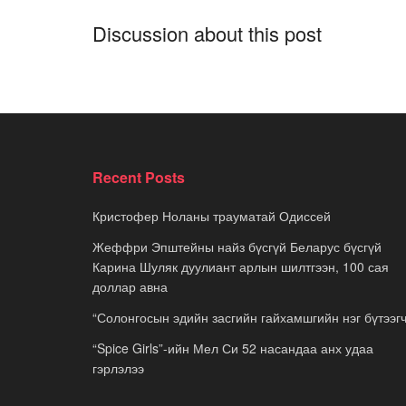
Discussion about this post
Recent Posts
Кристофер Ноланы трауматай Одиссей
Жеффри Эпштейны найз бүсгүй Беларус бүсгүй
Карина Шуляк дуулиант арлын шилтгээн, 100 сая
доллар авна
“Солонгосын эдийн засгийн гайхамшгийн нэг бүтээгч
“Spice Girls”-ийн Мел Си 52 насандаа анх удаа
гэрлэлээ