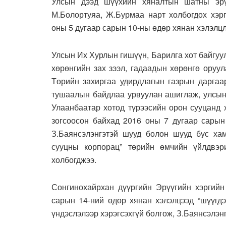
Улсын дээд шүүхийн хяналтын шатны эрүү
М.Болортуяа, Ж.Бурмаа нарт холбогдох хэрг
оны 5 дугаар сарын 10-ны өдөр хянан хэлэлцл
Улсын Их Хурлын гишүүн, Барилга хот байгуу
хөрөнгийн зах зээл, гадаадын хөрөнгө оруу
Төрийн захиргаа удирдлагын газрын даргаа
тушаалын байдлаа урвуулан ашиглаж, улсын 
Улаанбаатар хотод түрээсийн орон сууцанд 
зогсоосон байхад 2016 оны 7 дугаар сарын 
З.Баянсэлэнгэтэй шууд болон шууд бус ха
сууцны корпорац” төрийн өмчийн үйлдвэри
холбогджээ.
Сонгинохайрхан дүүргийн Эрүүгийн хэргийн
сарын 14-ний өдөр хянан хэлэлцээд “шүүгдэг
үндэслэлээр хэрэгсэхгүй болгож, З.Баянсэлэн