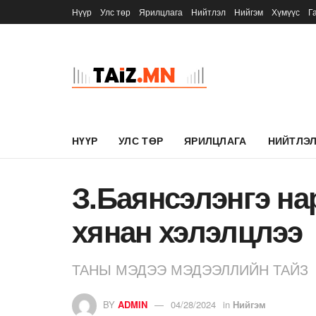
Нүүр
Улс төр
Ярилцлага
Нийтлэл
Нийгэм
Хүмүүс
Г
НҮҮР
УЛС ТӨР
ЯРИЛЦЛАГА
НИЙТЛЭ
З.Баянсэлэнгэ на
хянан хэлэлцлээ
ТАНЫ МЭДЭЭ МЭДЭЭЛЛИЙН ТАЙЗ
BY
ADMIN
04/28/2024
in
Нийгэм