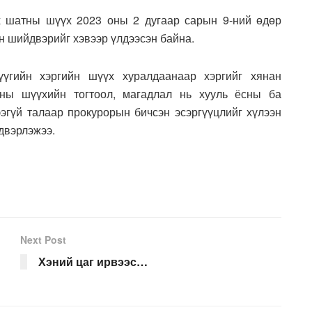
х шатны шүүх 2023 оны 2 дугаар сарын 9-ний өдөр
н шийдвэрийг хэвээр үлдээсэн байна.
үгийн хэргийн шүүх хуралдаанаар хэргийг хянан
ны шүүхийн тогтоол, магадлал нь хууль ёсны ба
эгүй талаар прокурорын бичсэн эсэргүүцлийг хүлээн
двэрлэжээ.
Next Post
Хэний цаг ирвээс…