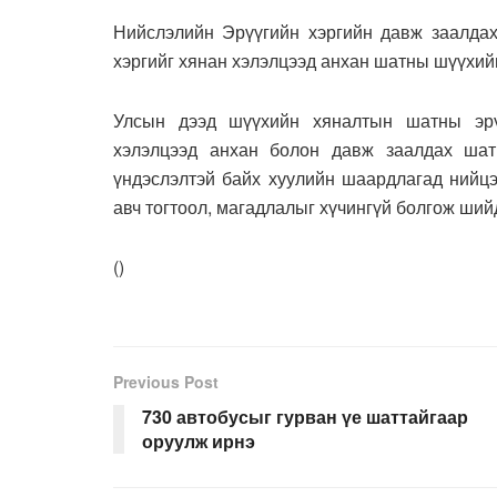
Нийслэлийн Эрүүгийн хэргийн давж заалда
хэргийг хянан хэлэлцээд анхан шатны шүүхий
Улсын дээд шүүхийн хяналтын шатны эрү
хэлэлцээд анхан болон давж заалдах шат
үндэслэлтэй байх хуулийн шаардлагад нийцэ
авч тогтоол, магадлалыг хүчингүй болгож ший
(
)
Previous Post
730 автобусыг гурван үе шаттайгаар
оруулж ирнэ