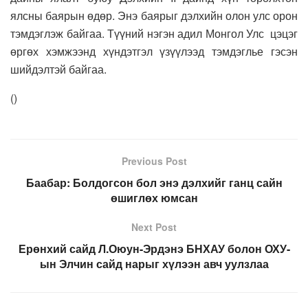
ялсны баярын өдөр. Энэ баярыг дэлхийн олон улс орон
тэмдэглэж байгаа. Түүний нэгэн адил Монгол Улс цэцэг
өргөх хэмжээнд хүндэтгэл үзүүлээд тэмдэглье гэсэн
шийдэлтэй байгаа.
(
)
Previous Post
Баабар: Болдогсон бол энэ дэлхийг ганц сайн
өшиглөх юмсан
Next Post
Ерөнхий сайд Л.Оюун-Эрдэнэ БНХАУ болон ОХУ-
ын Элчин сайд нарыг хүлээн авч уулзлаа