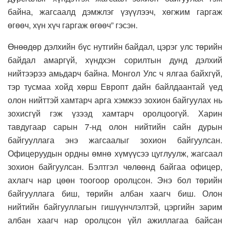
байна, жагсаалд дэмжлэг үзүүлээч, хөгжим гаргаж
өгөөч, хүн хүч гаргаж өгөөч” гэсэн.
Өнөөдөр дэлхийн бүс нутгийн байдал, цэрэг улс төрийн
байдал амаргүй, хүндхэн сорилтын дунд дэлхий
нийтээрээ амьдарч байна. Монгол Улс ч ялгаа байхгүй,
тэр тусмаа хойд хөрш Европт дайн байлдаантай үед
олон нийттэй хамтарч арга хэмжээ зохион байгуулах нь
зохисгүй гэж үзээд хамтарч оролцоогүй. Харин
тавдугаар сарын 7-нд олон нийтийн сайн дурын
байгууллага энэ жагсаалыг зохион байгуулсан.
Офицеруудын ордны өмнө хүмүүсээ цуглуулж, жагсаал
зохион байгуулсан. Бэлтгэл чөлөөнд байгаа офицер,
ахлагч нар цөөн тоогоор оролцсон. Энэ бол төрийн
байгууллага биш, төрийн албан хаагч биш. Олон
нийтийн байгууллагын гишүүнчлэлтэй, цэргийн зарим
албан хаагч нар оролцсон үйл ажиллагаа байсан