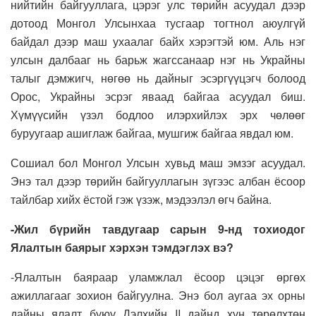
нийтийн байгууллага, цэрэг улс төрийн асуудал дээр
дотоод Монгол Улсынхаа тусгаар тогтнол аюулгүй
байдал дээр маш ухаалаг байх хэрэгтэй юм. Аль нэг
улсын далбааг нь барьж жагссанаар нэг нь Украйны
талыг дэмжигч, нөгөө нь дайныг эсэргүүцэгч болоод
Орос, Украйны эсрэг яваад байгаа асуудал биш.
Хүмүүсийн үзэл бодлоо илэрхийлэх эрх чөлөөг
буруугаар ашиглаж байгаа, мушгиж байгаа явдал юм.
Сошиал бол Монгол Улсын хувьд маш эмзэг асуудал.
Энэ тал дээр төрийн байгууллагын зүгээс албан ёсоор
тайлбар хийх ёстой гэж үзэж, мэдээлэл өгч байна.
-Жил бүрийн тавдугаар сарын 9-нд тохиодог
Ялалтын баярыг хэрхэн тэмдэглэх вэ?
-Ялалтын баяраар уламжлал ёсоор цэцэг өргөх
ажиллагааг зохион байгуулна. Энэ бол аугаа эх орны
дайны ялалт буюу Дэлхийн II дайнд хүн төрөлхтөн