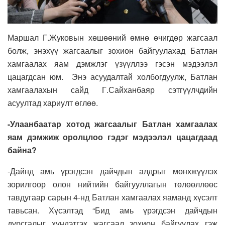
Маршал Г.Жуковын хөшөөний өмнө өчигдөр жагсаал
болж, энэхүү жагсаалыг зохион байгуулахад Батлан
хамгаалах яам дэмжлэг үзүүллээ гэсэн мэдээлэл
цацагдсан юм. Энэ асуудалтай холбогдуулж, Батлан
хамгаалахын сайд Г.Сайханбаяр сэтгүүлчдийн
асуултад хариулт өглөө.
-Улаанбаатар хотод жагсаалыг Батлан хамгаалах
яам дэмжиж оролцлоо гэдэг мэдээлэл цацагдаад
байна?
-Дайнд амь үрэгдсэн дайчдын алдрыг мөнхжүүлэх
зорилгоор олон нийтийн байгууллагын төлөөллөөс
тавдугаар сарын 4-нд Батлан хамгаалах яаманд хүсэлт
тавьсан. Хүсэлтэд “Бид амь үрэгдсэн дайчдын
дурсгалыг хүндэтгэх жагсаал зохион байгуулах гэж