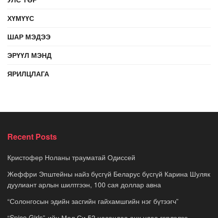
ХҮМҮҮС
ШАР МЭДЭЭ
ЭРҮҮЛ МЭНД
ЯРИЛЦЛАГА
Recent Posts
Кристофер Ноланы трауматай Одиссей
Жеффри Эпштейны найз бүсгүй Беларус бүсгүй Карина Шуляк
дуулиант арлын шилтгээн, 100 сая доллар авна
“Солонгосын эдийн засгийн гайхамшгийн нэг бүтээгч”
“Spice Girls”-ийн Мел Си 52 насандаа анх удаа гэрлэлээ