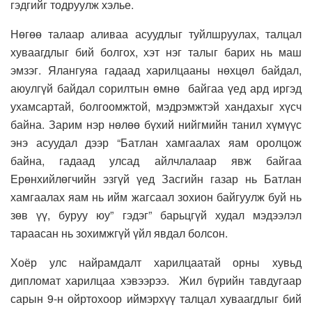
гэдгийг тодруулж хэлье.
Нөгөө талаар аливаа асуудлыг туйлшруулах, талцал
хуваагдлыг бий болгох, хэт нэг талыг барих нь маш
эмзэг. Ялангуяа гадаад харилцааны нөхцөл байдал,
аюулгүй байдал сорилтын өмнө байгаа үед ард иргэд
ухамсартай, болгоомжтой, мэдрэмжтэй хандахыг хүсч
байна. Зарим нэр нөлөө бүхий нийгмийн танил хүмүүс
энэ асуудал дээр “Батлан хамгаалах яам оролцож
байна, гадаад улсад айлчлалаар явж байгаа
Ерөнхийлөгчийн эзгүй үед Засгийн газар нь Батлан
хамгаалах яам нь ийм жагсаал зохион байгуулж буй нь
зөв үү, буруу юу” гэдэг” барьцгүй худал мэдээлэл
тараасан нь зохимжгүй үйл явдал болсон.
Хоёр улс найрамдалт харилцаатай орны хувьд
дипломат харилцаа хэвээрээ. Жил бүрийн тавдугаар
сарын 9-н ойртохоор иймэрхүү талцал хуваагдлыг бий