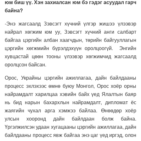
юм биш үү. Хэн захиалсан юм бэ гэдэг асуудал гарч
байна?
-Энэ жагсаалд Зэвсэгт хүчний үлгэр жишээ үлээвэр
найрал хөгжим юм уу, Зэвсэгт хүчний анги салбарт
байгаа цэргийн албан хаагчдын, төрийн байгууллагын
цэргийн хөгжмийн бүрэлдэхүүн оролцоогүй. Энгийн
хувцастай цөөн тооны үлээвэр хөгжимчид жагсаалд
оролцсон байсан.
Орос, Украйны цэргийн ажиллагаа, дайн байлдааны
процесс эхлэхээс өмнө буюу Монгол, Орос хоёр орны
найрамдалт харилцаа хэвийн байх үед Ялалтын баяр
нь бид нарын бахархлын найрамдалт, дипломат ёс
жаягийн чухал арга хэмжээ байлаа. Өнөөдөр хоёр
улсын хооронд дайн байлдаан болж байна.
Үргэлжилсэн удаан хугацааны цэргийн ажиллагаа, дайн
байлдааны процесс явж байгаа энэ цаг үед иргэд, олон