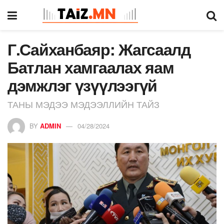
Г.Сайханбаяр: Жагсаалд
Батлан хамгаалах яам
дэмжлэг үзүүлээгүй
ТАНЫ МЭДЭЭ МЭДЭЭЛЛИЙН ТАЙЗ
BY
ADMIN
04/28/2024