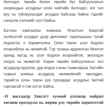
болгодог, төрийн болон төрийн бус байгууллагын
хоорондын асуудлыг олон нийтийн болгодог, нэг тал
руу нь туйлруушлдаг асуудал байсаар байна гэдгийг
сануулж хэлэхийг хүсч байна.
Батлан хамгаалах яамнаас Ялалтын баяртай
холбоотой асуудал дээр дипломат харилцааны тухай
бодлогоо л баримтална. Олон түмэн үзэл бодлоо
илэрхийлэх нь чөлөөтэй. Тэр тусмаа ардчилсан Монгол
оронд иргэд нь үзэл бодлоо илэрхийлэх, эвлэлдэн
нэгдэх нь чөлөөтэй. Харин төрийн байгууллагыг энэ
асуудалд оруулах, дур мэдэн санаа таамгаараа Засгийн
газрын аливаа асуудалд нөлөөлөхийг оролддог,
тэрийгээ олон түмэн рүү турхирдаг асуудлыг битгий
гаргаасай л гэж хүсэх байна.
-Уг жагсаалд Зэвсэгт хүчний үлээвэр найрал
хөгжим оролцсон нь өөрөө улс төрийн зорилготой