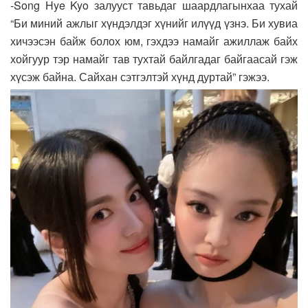
-Song Hye Kyo залууст тавьдаг шаардлагынхаа тухай
“Би миний ажлыг хүндэлдэг хүнийг илүүд үзнэ. Би хувиа
хичээсэн байж болох юм, гэхдээ намайг ажиллаж байх
хойгуур тэр намайг тав тухтай байлгадаг байгаасай гэж
хүсэж байна. Сайхан сэтгэлтэй хүнд дуртай” гэжээ.