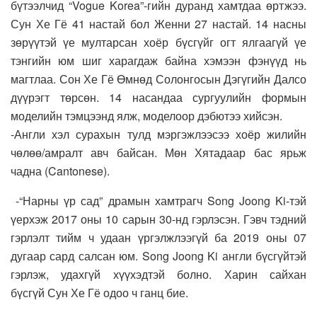
бүтээлчид “Vogue Korea”-гийн дуранд хамтдаа өртжээ.
Сун Хе Гё 41 настай бол Женни 27 настай. 14 насны
зөрүүтэй үе мултарсан хоёр бүсгүйг огт ялгаагүй үе
тэнгийн юм шиг харагдаж байна хэмээн фэнүүд нь
магтлаа. Сон Хе Гё Өмнөд Солонгосын Дэгүгийн Далсо
дүүрэгт төрсөн. 14 насандаа сургуулийн формын
моделийн тэмцээнд ялж, моделоор дэбютээ хийсэн.
-Англи хэл сурахын тулд мэргэжлээсээ хоёр жилийн
чөлөө/амралт авч байсан. Мөн Хятадаар бас ярьж
чадна (Cantonese).
-“Нарны үр сад” драмын хамтрагч Song Joong Ki-тэй
үерхэж 2017 оны 10 сарын 30-нд гэрлэсэн. Гэвч тэдний
гэрлэлт тийм ч удаан үргэлжлээгүй ба 2019 оны 07
дугаар сард салсан юм. Song Joong Ki англи бүсгүйтэй
гэрлэж, удахгүй хүүхэдтэй болно. Харин сайхан
бүсгүй Сун Хе Гё одоо ч ганц бие.