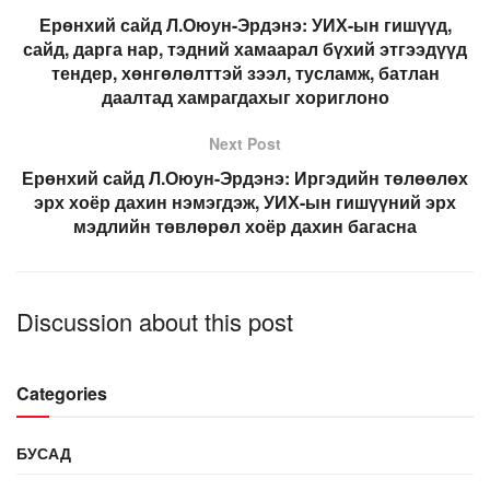
Ерөнхий сайд Л.Оюун-Эрдэнэ: УИХ-ын гишүүд,
сайд, дарга нар, тэдний хамаарал бүхий этгээдүүд
тендер, хөнгөлөлттэй зээл, тусламж, батлан
даалтад хамрагдахыг хориглоно
Next Post
Ерөнхий сайд Л.Оюун-Эрдэнэ: Иргэдийн төлөөлөх
эрх хоёр дахин нэмэгдэж, УИХ-ын гишүүний эрх
мэдлийн төвлөрөл хоёр дахин багасна
Discussion about this post
Categories
БУСАД