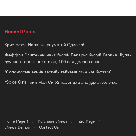
Recent Posts
Кристофер Ноланы трауматай Одиссей
Жеффри Эпштейны найз бүсгүй Беларус бүсгүй Карина Шуляк
дуулиант арлын шилтгээн, 100 сая доллар авна
“Солонгосын эдийн засгийн гайхамшгийн нэг бүтээгч”
“Spice Girls”-ийн Мел Си 52 насандаа анх удаа гэрлэлээ
Home Page 1
Purchase JNews
Intro Page
JNews Demos
Contact Us