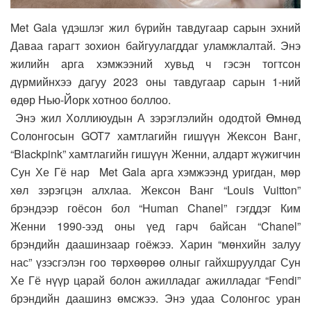
Met Gala үдэшлэг жил бүрийн тавдугаар сарын эхний
Даваа гарагт зохион байгуулагддаг уламжлалтай. Энэ
жилийн арга хэмжээний хувьд ч гэсэн тогтсон
дүрмийнхээ дагуу 2023 оны тавдугаар сарын 1-ний
өдөр Нью-Йорк хотноо боллоо.
Энэ жил Холлиюудын А зэрэглэлийн ододтой Өмнөд
Солонгосын GOT7 хамтлагийн гишүүн Жексон Ванг,
“Blackpink” хамтлагийн гишүүн Женни, алдарт жүжигчин
Сун Хе Гё нар Met Gala арга хэмжээнд уригдан, мөр
хөл зэрэгцэн алхлаа.
Жексон Ванг “Louis Vuitton”
брэндээр гоёсон бол “Human Chanel” гэгддэг Ким
Женни 1990-ээд оны үед гарч байсан “Chanel”
брэндийн даашинзаар гоёжээ. Харин “мөнхийн залуу
нас” үзэсгэлэн гоо төрхөөрөө олныг гайхшруулдаг Сун
Хе Гё нүүр царай болон ажилладаг ажилладаг “Fendi”
брэндийн даашинз өмсжээ. Энэ удаа Солонгос уран