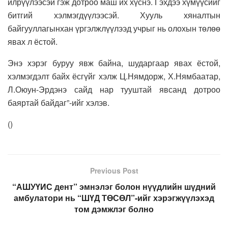
илрүүлээсэй гэж дотроо маш их хүснэ. Гэхдээ хүмүүсийг
битгий хэлмэгдүүлээсэй. Хууль хяналтын
байгууллагынхан үргэлжлүүлээд учрыг нь олохын төлөө
явах л ёстой.
Энэ хэрэг буруу явж байна, шударгаар явах ёстой,
хэлмэгдэлт байх ёсгүйг хэлж Ц.Нямдорж, Х.Нямбаатар,
Л.Оюун-Эрдэнэ сайд нар тууштай явсанд дотроо
баяртай байдаг”-ийг хэлэв.
(
)
Previous Post
“АШУҮИС дент” эмнэлэг болон нүүдлийн шүдний
амбулатори нь “ШҮД ТӨСӨЛ”-ийг хэрэгжүүлэхэд
том дэмжлэг болно