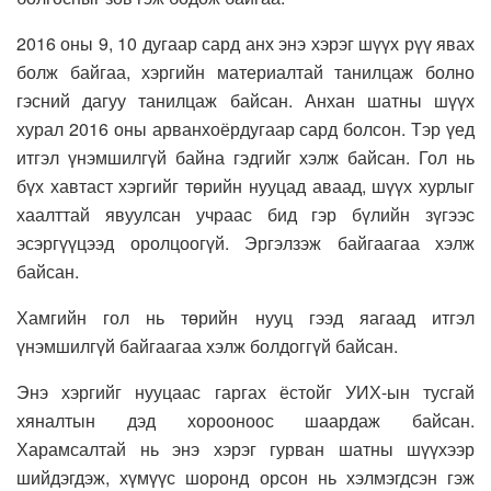
2016 оны 9, 10 дугаар сард анх энэ хэрэг шүүх рүү явах
болж байгаа, хэргийн материалтай танилцаж болно
гэсний дагуу танилцаж байсан. Анхан шатны шүүх
хурал 2016 оны арванхоёрдугаар сард болсон. Тэр үед
итгэл үнэмшилгүй байна гэдгийг хэлж байсан. Гол нь
бүх хавтаст хэргийг төрийн нууцад аваад, шүүх хурлыг
хаалттай явуулсан учраас бид гэр бүлийн зүгээс
эсэргүүцээд оролцоогүй. Эргэлзэж байгаагаа хэлж
байсан.
Хамгийн гол нь төрийн нууц гээд яагаад итгэл
үнэмшилгүй байгаагаа хэлж болдоггүй байсан.
Энэ хэргийг нууцаас гаргах ёстойг УИХ-ын тусгай
хяналтын дэд хорооноос шаардаж байсан.
Харамсалтай нь энэ хэрэг гурван шатны шүүхээр
шийдэгдэж, хүмүүс шоронд орсон нь хэлмэгдсэн гэж