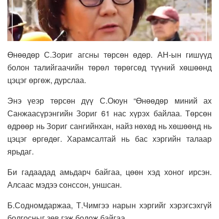
Өнөөдөр С.Зориг агсны төрсөн өдөр. АН-ын гишүүд
болон талийгаачийн төрөл төрөгсөд түүний хөшөөнд
цэцэг өргөж, дурслаа.
Энэ үеэр төрсөн дүү С.Оюун “Өнөөдөр миний ах
Санжаасүрэнгийн Зориг 61 нас хүрэх байлаа. Төрсөн
өдрөөр нь Зориг сангийнхан, найз нөхөд нь хөшөөнд нь
цэцэг өргөдөг. Харамсалтай нь бас хэргийн талаар
ярьдаг.
Би гадаадад амьдарч байгаа, цөөн хэд хоног ирсэн.
Алсаас мэдээ сонссон, уншсан.
Б.Содномдаржаа, Т.Чимгээ нарын хэргийг хэрэгсэхгүй
болгосныг зөв гэж бодож байгаа.