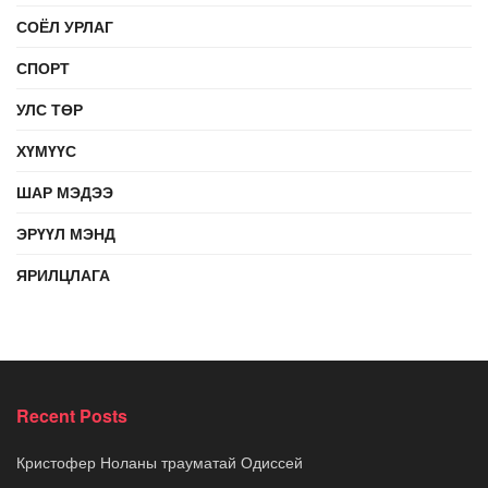
СОЁЛ УРЛАГ
СПОРТ
УЛС ТӨР
ХҮМҮҮС
ШАР МЭДЭЭ
ЭРҮҮЛ МЭНД
ЯРИЛЦЛАГА
Recent Posts
Кристофер Ноланы трауматай Одиссей