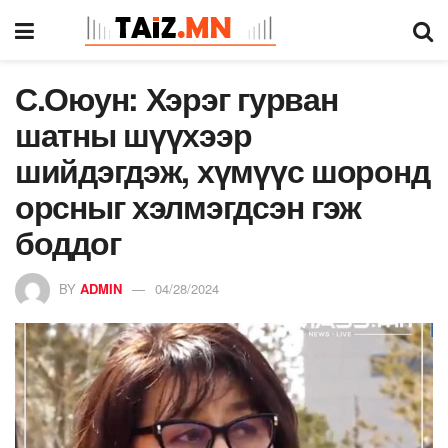
С.Оюун: Хэрэг гурван
шатны шүүхээр
шийдэгдэж, хүмүүс шоронд
орсныг хэлмэгдсэн гэж
боддог
BY
ADMIN
04/28/2024