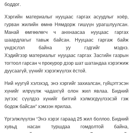
боддог.
Хэргийн материалыг нууцаас гаргах асуудлыг хоёр,
гурван жилийн өмнө Нямдорж гишүүн урагшлуулсан.
Манай өмгөөлөгч ч анхнаасаа нууцаас гаргах
шаардлагыг тавьж байсан. Нууцаас гаргаж байж
үндэслэл байна уу гэдгийг мэднэ.
Хэдийгээр материалыг нууцаас гаргах Засгийн газрын
тогтоол гарсан ч прокурор дээр шат шатандаа хэрэгжиж
дуусаагүй, үүнийг хэрэгжүүлэх ёстой.
Ний нуугүй хэлэхэд, энэ хэргийг захиалсан, гүйцэтгэсэн
хүнийг илрүүлж чадахгүй олон жил явлаа. Бидний
зүгээс сүүлдээ хүнийг битгий хэлмэгдүүлээсэй гэж
бодож байсан” хэмээн ярилаа.
Үргэлжлүүлэн “Энэ хэрэг гараад 25 жил боллоо. Бидний
хувьд насан туршдаа гомдолтой байна,