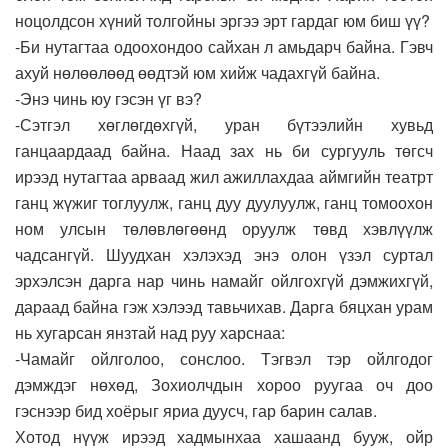
ноцолдсон хүний толгойны эргээ эрт гардаг юм биш үү?
-Би нутагтаа одоохондоо сайхан л амьдарч байна. Гэвч
ахуй нөлөөлөөд өөдтэй юм хийж чадахгүй байна.
-Энэ чинь юу гэсэн үг вэ?
-Сэтгэл хөглөгдөхгүй, уран бүтээлийн хувьд
ганцаардаад байна. Наад зах нь би сургууль төгсч
ирээд нутагтаа арваад жил ажиллахдаа аймгийн театрт
ганц жүжиг тоглуулж, ганц дуу дуулуулж, ганц томоохон
ном улсын төлөвлөгөөнд оруулж төвд хэвлүүлж
чадсангүй. Шуудхан хэлэхэд энэ олон үзэл суртал
эрхэлсэн дарга нар чинь намайг ойлгохгүй дэмжихгүй,
дараад байна гэж хэлээд тавьчихав. Дарга бяцхан урам
нь хугарсан янзтай над руу харснаа:
-Чамайг ойлголоо, сонслоо. Тэгвэл тэр ойлгодог
дэмждэг нөхөд, Зохиолчдын хороо руугаа оч доо
гэснээр бид хоёрыг яриа дуусч, гар барин салав.
Хотод нүүж ирээд хадмынхаа хашаанд бууж, ойр