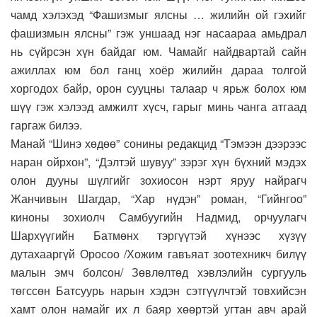
чамд хэлэхэд “Фашизмыг ялсны … жилийн ой гэхийг
фашизмын ялсны” гэж уншаад нэг насаараа амьдрал
нь сүйрсэн хүн байдаг юм. Чамайг найдвартай сайн
ажиллах юм бол ганц хоёр жилийн дараа толгой
хоргодох байр, орон сууцны талаар ч ярьж болох юм
шүү гэж хэлээд амжилт хүсч, гарыг минь чанга атгаад
гаргаж билээ.
Манай “Шинэ хөдөө” сонины редакцид “Тэмээн дээрээс
наран ойрхон”, “Дэлтэй шувуу” зэрэг хүн бүхний мэдэх
олон дууны шүлгийг зохиосон нэрт яруу найрагч
Жанчивын Шагдар, “Хар нүдэн” роман, “Гийнгоо”
киноны зохиолч Самбуугийн Надмид, орчуулагч
Шархүүгийн Батмөнх тэргүүтэй хүнээс хүзүү
дутахааргүй Оросоо /Хожим гавъяат зоотехникч билүү
малын эмч болсон/ Зөвлөлтөд хэвлэлийн сургууль
төгссөн Батсуурь нарын хэдэн сэтгүүлчтэй товхийсэн
хамт олон намайг их л баяр хөөртэй угтан авч арай