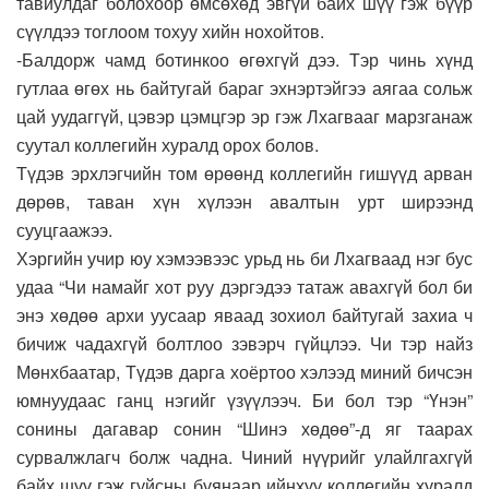
тавиулдаг болохоор өмсөхөд эвгүй байх шүү гэж бүүр
сүүлдээ тоглоом тохуу хийн нохойтов.
-Балдорж чамд ботинкоо өгөхгүй дээ. Тэр чинь хүнд
гутлаа өгөх нь байтугай бараг эхнэртэйгээ аягаа сольж
цай уудаггүй, цэвэр цэмцгэр эр гэж Лхагвааг марзганаж
суутал коллегийн хуралд орох болов.
Түдэв эрхлэгчийн том өрөөнд коллегийн гишүүд арван
дөрөв, таван хүн хүлээн авалтын урт ширээнд
сууцгаажээ.
Хэргийн учир юу хэмээвээс урьд нь би Лхагваад нэг бус
удаа “Чи намайг хот руу дэргэдээ татаж авахгүй бол би
энэ хөдөө архи уусаар яваад зохиол байтугай захиа ч
бичиж чадахгүй болтлоо зэвэрч гүйцлээ. Чи тэр найз
Мөнхбаатар, Түдэв дарга хоёртоо хэлээд миний бичсэн
юмнуудаас ганц нэгийг үзүүлээч. Би бол тэр “Үнэн”
сонины дагавар сонин “Шинэ хөдөө”-д яг таарах
сурвалжлагч болж чадна. Чиний нүүрийг улайлгахгүй
байх шүү гэж гуйсны буянаар ийнхүү коллегийн хуралд