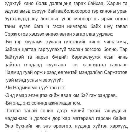
Удахгүй кино болж дэлгэцэнд гарах байхаа. Харин та
эдүгээ амьд сэрүүн байгаа болохоороо тэр киноны уран
бүтээлчдэд юу болсныг үнэн мөнөөр нь ярьж өгвөл
таны нүгэл бага ч гэсэн нимгэрэх байх шүү гэвэл
Сэржготов хэмээх өнөөх өвгөн хагартлаа уурлаж:
-Би тэр хуурамч, худалч гүтгэлгийн киног чинь амьд
байсан цагтаа гаргуулахгүй таслан зогсоох болно. Тэр
байтугай та нарыг бүгдийг баривчлуулж ясыг чинь
цайтал гянданд суулгана гэж хашгиртал гаднаас
Надмид гуай орж ирээд өвгөнтэй мэндэлбэл Сэржготов
гуай мэнд усны ч зөрүүгүй:
-Чи Надмид мөн үү? гэснээ:
-Энд ямар элэнцгээ хийж яваа юм бэ? гэж зандрав.
-Би энд, энэ сонинд ажилладаг юм.
-Тэгвэл танай сонин дээр миний тухай гашуудлын
мэдээнээс ч долоон дор хар материал гарсан байна.
Энэ бүхнийг чи энэ өрөвгөр, нүдэнд хүйтэн хархүүд