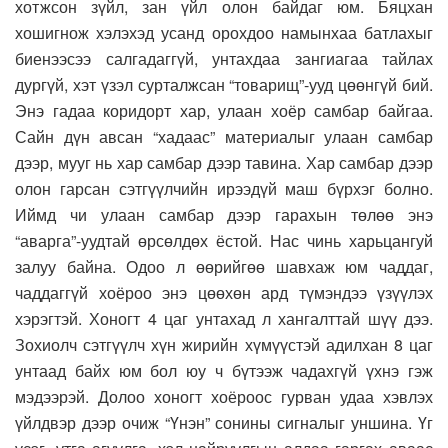
хотжсон зүйл, зан үйл олон байдаг юм. Бяцхан
хошигнож хэлэхэд усанд орохдоо намынхаа батлахыг
биенээсээ салгадаггүй, унтахдаа зангиагаа тайлах
дургүй, хэт үзэл сурталжсан “товарищ”-ууд цөөнгүй бий.
Энэ гадаа коридорт хар, улаан хоёр самбар байгаа.
Сайн дүн авсан “хадаас” материалыг улаан самбар
дээр, мууг нь хар самбар дээр тавина. Хар самбар дээр
олон гарсан сэтгүүлчийн ирээдүй маш бүрхэг болно.
Иймд чи улаан самбар дээр гарахын төлөө энэ
“аварга”-уудтай өрсөлдөх ёстой. Нас чинь харьцангуй
залуу байна. Одоо л өөрийгөө шавхаж юм чаддаг,
чаддаггүй хоёроо энэ цөөхөн ард түмэндээ үзүүлэх
хэрэгтэй. Хоногт 4 цаг унтахад л хангалттай шүү дээ.
Зохиолч сэтгүүлч хүн жирийн хүмүүстэй адилхан 8 цаг
унтаад байх юм бол юу ч бүтээж чадахгүй үхнэ гэж
мэдээрэй. Долоо хоногт хоёроос гурван удаа хэвлэх
үйлдвэр дээр очиж “Үнэн” сонины сигналыг уншина. Үг