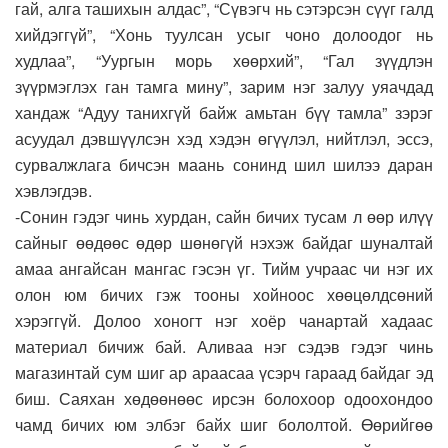
гай, алга ташихын алдас”, “Сүвэгч нь сэтэрсэн сүүг галд
хийдэггүй”, “Хонь туулсан усыг чоно долоодог нь
худлаа”, “Уургын морь хөөрхий”, “Гал зүүдлэн
зүүрмэглэх ган тамга мину”, зарим нэг залуу уяачдад
хандаж “Адуу танихгүй байж амьтан бүү тамла” зэрэг
асуудал дэвшүүлсэн хэд хэдэн өгүүлэл, нийтлэл, эссэ,
сурвалжлага бичсэн маань сонинд шил шилээ даран
хэвлэгдэв.
-Сонин гэдэг чинь хурдан, сайн бичих тусам л өөр илүү
сайныг өөдөөс өдөр шөнөгүй нэхэж байдаг шуналтай
амаа ангайсан мангас гэсэн үг. Тийм учраас чи нэг их
олон юм бичих гэж тооны хойноос хөөцөлдсөний
хэрэггүй. Долоо хоногт нэг хоёр чанартай хадаас
материал бичиж бай. Аливаа нэг сэдэв гэдэг чинь
магазинтай сум шиг ар араасаа үсэрч гараад байдаг эд
биш. Саяхан хөдөөнөөс ирсэн болохоор одоохондоо
чамд бичих юм элбэг байх шиг бололтой. Өөрийгөө