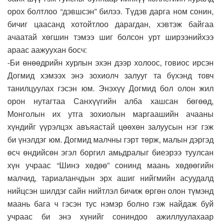
орох болтлоо “дэвшсэн” билээ. Түдэв дарга ном сонин,
бичиг цаасанд хотойтлоо дарагдан, хэвтэж байгаа
ачаатай хөгшин тэмээ шиг болсон урт ширээнийхээ
араас аажуухан босч:
-Би өнөөдрийн хурлын эхэн дээр холоос, говиос ирсэн
Догмид хэмээх энэ зохиолч залууг та бүхэнд товч
танилцуулах гэсэн юм. Энэхүү Догмид бол олон жил
орон нутагтаа Санхүүгийн алба хашсан бөгөөд,
Монголын их утга зохиолын маргаашийн ачааны
хүндийг үүрэлцэх авъяастай цөөхөн залуусын нэг гэж
би үнэлдэг юм. Догмид малчны гэрт төрж, малын дэргэд
өсч өндийсөн эгэл боргил амьдралыг биеэрээ туулсан
хүн учраас “Шинэ хөдөө” сонинд маань хөдөөгийн
малчид, тариаланчдын эрх ашиг нийгмийн асуудалд
нийцсэн шилдэг сайн нийтлэл бичиж өргөн олон түмэнд
маань бага ч гэсэн тус нэмэр болно гэж найдаж буй
учраас би энэ хүнийг сониндоо ажиллуулахаар