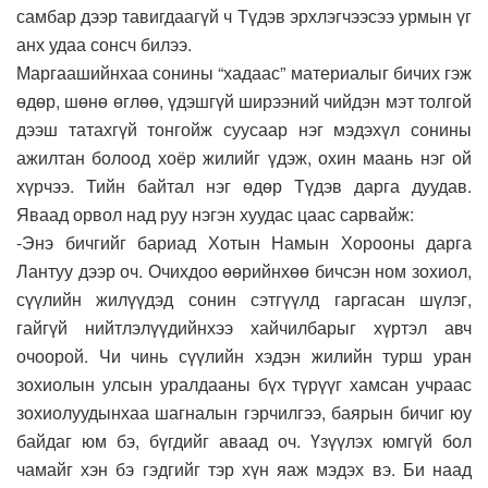
самбар дээр тавигдаагүй ч Түдэв эрхлэгчээсээ урмын үг
анх удаа сонсч билээ.
Маргаашийнхаа сонины “хадаас” материалыг бичих гэж
өдөр, шөнө өглөө, үдэшгүй ширээний чийдэн мэт толгой
дээш татахгүй тонгойж суусаар нэг мэдэхүл сонины
ажилтан болоод хоёр жилийг үдэж, охин маань нэг ой
хүрчээ. Тийн байтал нэг өдөр Түдэв дарга дуудав.
Яваад орвол над руу нэгэн хуудас цаас сарвайж:
-Энэ бичгийг бариад Хотын Намын Хорооны дарга
Лантуу дээр оч. Очихдоо өөрийнхөө бичсэн ном зохиол,
сүүлийн жилүүдэд сонин сэтгүүлд гаргасан шүлэг,
гайгүй нийтлэлүүдийнхээ хайчилбарыг хүртэл авч
очоорой. Чи чинь сүүлийн хэдэн жилийн турш уран
зохиолын улсын уралдааны бүх түрүүг хамсан учраас
зохиолуудынхаа шагналын гэрчилгээ, баярын бичиг юу
байдаг юм бэ, бүгдийг аваад оч. Үзүүлэх юмгүй бол
чамайг хэн бэ гэдгийг тэр хүн яаж мэдэх вэ. Би наад