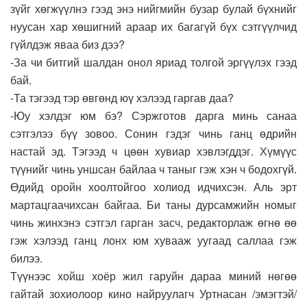
зүйг хөгжүүлнэ гээд энэ нийгмийн бузар булай бүхнийг
нуусан хар хөшигний араар их багагүй бүх сэтгүүлчид
гүйлдэж яваа биз дээ?
-За чи битгий шалдан онол яриад толгой эргүүлэх гээд
бай.
-Та тэгээд тэр өвгөнд юү хэлээд гаргав даа?
-Юу хэлдэг юм бэ? Сэржготов дарга минь санаа
сэтгэлээ бүү зовоо. Сонин гэдэг чинь ганц өдрийн
настай эд. Тэгээд ч цөөн хувиар хэвлэгддэг. Хүмүүс
түүнийг чинь уншсан байлаа ч таныг гэж хэн ч бодохгүй.
Өдийд оройн хоолтойгоо холиод идчихсэн. Аль эрт
мартацгаачихсан байгаа. Би таны дурсамжийн номыг
чинь жинхэнэ сэтгэл гарган засч, редакторлаж өгнө өө
гэж хэлээд ганц лонх юм хувааж уугаад саллаа гэж
билээ.
Түүнээс хойш хоёр жил гаруйн дараа миний нөгөө
гайтай зохиолоор кино найруулагч Уртнасан /эмэгтэй/