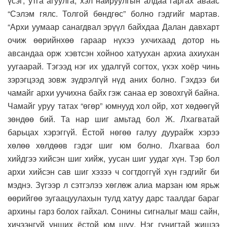
үсэг, утга агуулга, хэл найруулгын алдаа гаргах аваас
“Сэлэм гялс. Толгой бөндгөс” болно гэдгийг мартав.
“Архи уумаар санагдвал эрүүл байхдаа Далан давхарт
очиж өөрийнхөө гараар нүхээ ухчихаад дотор нь
авсандаа орж хэвтсэн хойноо хатуухан архиа ахиухан
уугаарай. Тэгээд нэг их удалгүй согтох, үхэх хоёр чинь
зэрэгцээд зовж зүдрэлгүй нүд аних болно. Гэхдээ би
чамайг архи уучихна байх гэж санаа ер зовохгүй байна.
Чамайг уруу татах “өгөр” юмнууд хол ойр, хот хөдөөгүй
зөндөө бий. Та нар шиг амьтад бол Ж. Лхагватай
барьцах хэрэггүй. Ёстой нөгөө галуу дуурайж хэрээ
хөлөө хөлдөөв гэдэг шиг юм болно. Лхагваа бол
хийдгээ хийсэн шиг хийж, уусан шиг уудаг хүн. Тэр бол
архи хийсэн сав шиг хэзээ ч согтдоггүй хүн гэдгийг би
мэднэ. Зүгээр л сэтгэлээ хөглөж алиа марзан юм ярьж
өөрийгөө зугаацуулахын тулд хатуу дарс таалдаг бараг
архины гарз болох гайхал. Сонины сигналыг маш сайн,
хичээнгүй унших ёстой юм шүү. Нэг гунигтай жишээ