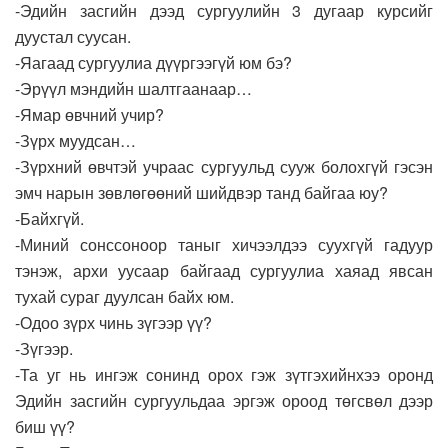
-Эдийн засгийн дээд сургуулийн 3 дугаар курсийг
дуустал суусан.
-Яагаад сургуулиа дүүргээгүй юм бэ?
-Эрүүл мэндийн шалтгаанаар…
-Ямар өвчний учир?
-Зүрх муудсан…
-Зүрхний өвчтэй учраас сургуульд сууж болохгүй гэсэн
эмч нарын зөвлөгөөний шийдвэр танд байгаа юу?
-Байхгүй.
-Миний сонссоноор таныг хичээлдээ суухгүй гадуур
тэнэж, архи уусаар байгаад сургуулиа хаяад явсан
тухай сураг дуулсан байх юм.
-Одоо зүрх чинь зүгээр үү?
-Зүгээр.
-Та уг нь ингэж сонинд орох гэж зүтгэхийнхээ оронд
Эдийн засгийн сургуульдаа эргэж ороод төгсвөл дээр
биш үү?