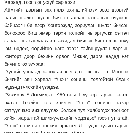
Хараад л согтдог усгүй хар архи
Аймгийн даргын эрх нялх охинд ийнхүү эрээ цээргүй
налиг шалиг шүлэг бичсэн албан татварын өчүүхэн
байцаагч би вээр Хонгорзулд зориулан шүлэг бичсэн
болохоос биш ямар тархи толгойг нь эргүүлж сэтгэл
санааг нь сандаахаар захидал бичсэн биш гэсэн шүү
юм бодож, өөрийгөө бага зэрэг тайвшруулан даргын
конторт доор бөхийн орвол Мижид дарга надад нэг
бичиг өгөх зуураа:
-Үүнийг уншаад хариугаа хэл дээ гэх нь тэр. Мөнөөх
бичгийг авч харвал “Үнэн” сонины толгойтой бланк
нүдэнд гялсхийн үзэгдэв.
“Зохиолч Б.Догмидыг 1989 оны 1 дүгээр сарын 1-нээс
эхлэн Төрийн төв хэвлэл “Үнэн” сонины газар
сэтгүүлчээр ажиллуулах болсон тул холбогдох тооцоог
хийж, яаралтай шилжүүлэхийг мэдэгдье” гэсэн утгатай,
“Үнэн” сонины ерөнхий эрхлэгч Л. Түдэв гуайн гарын