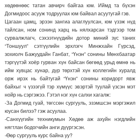
хөдөөнөөс татан авчирч байгаа юм. Иймд та бүхэн
Догмидоос асууж тодруулах юм байвал асуутугай гэв.
Цагаан цамц, эрээн зангиа алаглуулсан, юм үзэж нүд
тайлсан, ном сонинд харц нь нялхарсан тэдгээр том
сурвалжлагч, сэхээтнүүдийн дотор миний зүс таних
“Тоншуул” сэтгүүлийн эрхлэгч Минжхайн Гүрсэд,
зохиолч Бажуудайн Ганбат, “Үнэн” сонины Мөнхбаатар
тэргүүтэй хоёр гурван хүн байсан бөгөөд урьд өмнө нь
ийм хувцас хунар, дүр төрхтэй хүн коллегийн хуралд
орж ирэх нь байтугай “Үнэн” сонины коридорт явж
байхыг ч үзээгүй тэр хүмүүс эвэртэй туулай үзсэн мэт
нойр нь сэргэжээ. Гэтэл нэг хүн салхи хагалж:
-За Догмид гуай, төгссөн сургууль, эзэмшсэн мэргэжил
юусан билээ? гэж асуулаа.
-Санхүүгийн техникумын Хөдөө аж ахуйн нэгдлийн
нягтлан бодогчийн анги дүүргэсэн.
-Өөр сургууль курс байна уу?