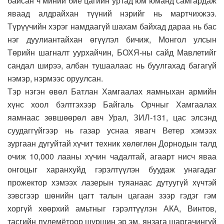
байсан ч миний бие цагийн уртад юм юманд самгардаж
яваад алдрайхан түүний нэрийг нь мартчихжээ.
Түрүүчийн хэрэг намдаагүй шахам байхад дараа нь бас
нэг дуулиантайхан өгүүлэл бичиж, Монгол улсын
Төрийн шагналт уурхайчин, БОХЯ-ны сайд Мавлетийг
сандал ширээ, албан тушаалаас нь буулгахад багагүй
нэмэр, нэрмээс оруулсан.
Тэр нэгэн өвөл Батлан Хамгаалах яамныхан армийн
хүнс хоол бэлтгэхээр Байгаль Орчныг Хамгаалах
яамнаас зөвшөөрөл авч Урал, ЗИЛ-131, цас элсэнд
суудаггүйгээр нь газар уснаа явагч Ветер хэмээх
зургаан дугуйтай хүчит техник хөлөглөн Дорнодын талд
очиж 10,000 лааны хүчин чадалтай, агаарт нисч яваа
онгоцыг харанхуйд гэрэлтүүлэн буудаж унагадаг
прожектор хэмээх лазерын туяанаас дутуугүй хүчтэй
зэвсгээр шөнийн цагт талын цагаан зээр гэдэг гэм
хоргүй хөөрхий амьтныг гэрэлтүүлэн АКА, Винтов,
тасгийн пулемётоор шүршин эр эм, янзага шаргачингүй