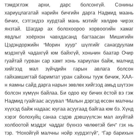
тэмдэглэж архи, дарс болсонгүй. Сонины
хариуцлагатай нарийн бичгийн дарга Надмид маань
бичих, сэтгэхдээ хурдтай мань мэтийг хөлдөө чирэх
янзтай. Шагдар ах болохоороо хорвоогийн хамаг
явдлыг хоёрхон чавхдасанд багтаасан Мишигийн
Цэдэндоржийн “Морин хуур” шүлгийг санагдуулам
мэдэхгүй чадахгүй юм байхгүй, хоньчин баатар Очир
гуайтай гурван сар хамт хонь хариулан байж, малчид
хийгээд мал зүйчдийн гарын авлага болсон
гайхамшигтай баримтат уран сайхны тууж бичиж, ХАА-
н яамны сайд дарга нарын зөвлөх хийгээд амьд шүтээн
болсон хүмүүн байлаа. Би одоо юу бичих ёстой вэ гэж
Надмид гуайгаас асуувал “Малын дэргэд өссөн малчны
хүүхэд байж надаас юугаа асуугаад байгаа юм бэ. Хүнд
хэрэг болохуйц санаа сэдэв дэвшүүлсэн мал ахуйтай
холбоотой мэддэг чаддаг бүхнээ чөлөөтэй бич” гэх нь
тэр. “Нохойгүй малчны нойр хүрдэггүй”, “Гар барихын