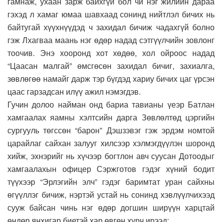
гамнаж, ухаан зарж байхгүй бол чи нэг жилийн дараа
гэхэд л хамаг юмаа шавхаад сонинд нийтлэл бичих нь
байтугай хүүхнүүдэд ч захидал бичиж чадахгүй болно
гэж Лхагваа маань нэг өдөр надад сэтгүүлчийн зовлонг
тоочив. Энэ хооронд хот хөдөө, хол ойроос надад
“Цаасан малгай” өмсгөсөн захидал бичиг, захиалга,
зөвлөгөө намайг дарж тэр бүгдэд хариу бичих цаг үрсэн
цаас гарзадсан илүү ажил нэмэгдэв.
Гучин долоо найман онд бариа тавианы үеэр Батлан
хамгаалах яамны хэлтсийн дарга Зөвлөлтөд цэргийн
сургууль төгссөн “барон” Дэшзэвэг гэж эрдэм номтой
царайлаг сайхан залууг хилсээр хэлмэгдүүлэн шоронд
хийж, эхнэрийг нь хүчээр богтлон авч суусан Дотоодыг
хамгаалахын офицер Сэржготов гэдэг хүний бодит
түүхээр “Эрлэгийн элч” гэдэг баримтат уран сайхны
өгүүллэг бичиж, нэртэй устай нь сонинд хэвлүүлчихээд
сууж байсан чинь нэг өдөр догшин ширүүн харцтай
өндөр янхигар биетэй хар өвгөн хүрч ирээд: