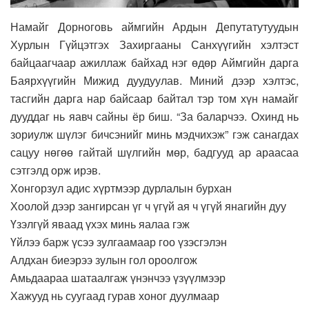
Намайг Дорноговь аймгийн Ардын Депутатутуудын
Хурлын Гүйцэтгэх Захиргааны Санхүүгийн хэлтэст
байцаагчаар ажиллаж байхад нэг өдөр Аймгийн дарга
Баярхүүгийн Мижид дуудуулав. Миний дээр хэлтэс,
тасгийн дарга нар байсаар байтал тэр том хүн намайг
дууддаг нь яавч сайны ёр биш. “За баларчээ. Охинд нь
зориулж шүлэг бичсэнийг минь мэдчихэж” гэж санагдах
сацуу нөгөө гайтай шүлгийн мөр, бадгууд ар араасаа
сэтгэлд орж ирэв.
Хонгорзул адис хүртмээр дурлалын бурхан
Хоолой дээр зангирсан үг ч үгүй ая ч үгүй янагийн дуу
Үзэлгүй яваад үхэх минь яалаа гэж
Үйлээ барж үсээ зулгаамаар гоо үзэсгэлэн
Алдхан биеэрээ зулын гол ороолгож
Амьдаараа шатаалгаж үнэнчээ үзүүлмээр
Хажууд нь суугаад гурав хоног дуулмаар