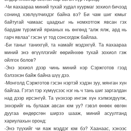
-Чи яахаараа миний тухай худал хуурмаг зохиол бичээд
сонинд хэвлүүлчихдэг байна вэ? Би чам шиг юмыг
байтугай чамаас цаадхыг нь номхотгож явсан гэх
бардам түрэмгий ярианых нь өнгөнд “алж ялж, ард нь
гарч явлаа” гэсэн үг тод сонсогдож байлаа.
-Би таныг танихгүй, та намайг мэдэхгүй. Та яахаараа
миний энэ өгүүллэгийг өөрийнхөө тухай зохиол гэж
ойлгох болов?
-Энэ зохиол дээр чинь миний нэр Сэржготов гээд
бэлээхэн байж байна шүү дээ.
-Монголд Сэржготов гэсэн нэртэй хэдэн зуу, мянган хүн
байгаа. Гэтэл тэр хүмүүсээс нэг нь ч тань шиг заргалдан
над дээр ирсэнгүй. Та үнэхээр ингэж хүн хэлмэгдүүлж,
эхнэрийг нь булааж авсан юм уу? гэвэл өнөөх өвгөн
дуугаа өндөрсгөн ширээ шааж, миний асуултанд
хариулахын оронд:
-Энэ түүхийг чи яаж мэддэг юм бэ? Хаанаас, хэнээс