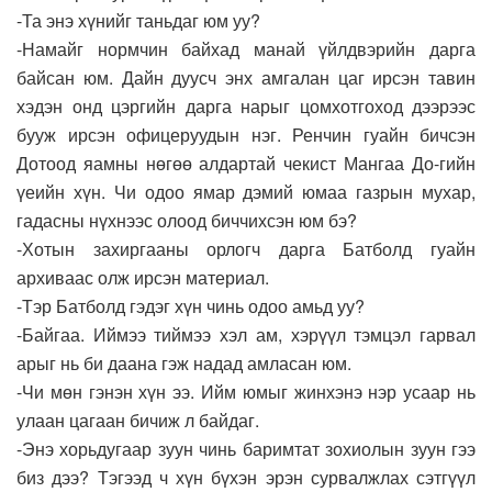
-Та энэ хүнийг таньдаг юм уу?
-Намайг нормчин байхад манай үйлдвэрийн дарга
байсан юм. Дайн дуусч энх амгалан цаг ирсэн тавин
хэдэн онд цэргийн дарга нарыг цомхотгоход дээрээс
бууж ирсэн офицеруудын нэг. Ренчин гуайн бичсэн
Дотоод яамны нөгөө алдартай чекист Мангаа До-гийн
үеийн хүн. Чи одоо ямар дэмий юмаа газрын мухар,
гадасны нүхнээс олоод биччихсэн юм бэ?
-Хотын захиргааны орлогч дарга Батболд гуайн
архиваас олж ирсэн материал.
-Тэр Батболд гэдэг хүн чинь одоо амьд уу?
-Байгаа. Иймээ тиймээ хэл ам, хэрүүл тэмцэл гарвал
арыг нь би даана гэж надад амласан юм.
-Чи мөн гэнэн хүн ээ. Ийм юмыг жинхэнэ нэр усаар нь
улаан цагаан бичиж л байдаг.
-Энэ хорьдугаар зуун чинь баримтат зохиолын зуун гээ
биз дээ? Тэгээд ч хүн бүхэн эрэн сурвалжлах сэтгүүл