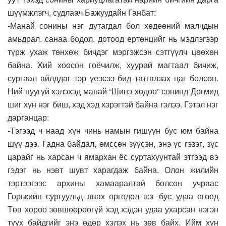
шүүмжлэгч, судлаач Бажуудайн Ганбат:
-Манай сонины нэг дутагдал бол хөдөөний малчдын
амьдрал, санаа бодол, дотоод ертөнцийг нь мэдлэгээр
түрж ухаж төнхөж бичдэг мэргэжсэн сэтгүүлч цөөхөн
байна. Хий хоосон гоёчилж, хуурай магтаал бичиж,
сургаал айлддаг тэр үеэсээ бид татгалзах цаг болсон.
Ний нуугүй хэлэхэд манай “Шинэ хөдөө” сонинд Догмид
шиг хүн нэг биш, хэд хэд хэрэгтэй байна гэлээ. Гэтэл нэг
дарганцар:
-Тэгээд ч наад хүн чинь намын гишүүн бус юм байна
шүү дээ. Гадна байдал, өмссөн зүүсэн, энэ үс гэзэг, зүс
царайг нь харсан ч ямархан ёс суртахуунтай этгээд вэ
гэдэг нь нэвт шувт харагдаж байна. Олон жилийн
тэртээгээс архины хамааралтай болсон учраас
Горькийн сургуульд явах өргөдөл нэг бус удаа өгөөд
Төв хороо зөвшөөрөөгүй хэд хэдэн удаа ухарсан нэгэн
түүх байдгийг энэ өдөр хэлэх нь зөв байх. Ийм хүн