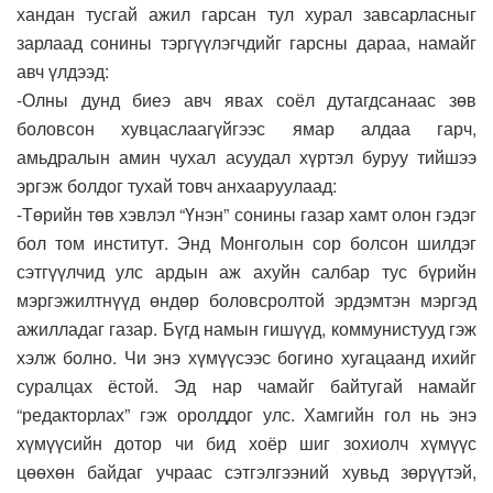
хандан тусгай ажил гарсан тул хурал завсарласныг
зарлаад сонины тэргүүлэгчдийг гарсны дараа, намайг
авч үлдээд:
-Олны дунд биеэ авч явах соёл дутагдсанаас зөв
боловсон хувцаслаагүйгээс ямар алдаа гарч,
амьдралын амин чухал асуудал хүртэл буруу тийшээ
эргэж болдог тухай товч анхааруулаад:
-Төрийн төв хэвлэл “Үнэн” сонины газар хамт олон гэдэг
бол том институт. Энд Монголын сор болсон шилдэг
сэтгүүлчид улс ардын аж ахуйн салбар тус бүрийн
мэргэжилтнүүд өндөр боловсролтой эрдэмтэн мэргэд
ажилладаг газар. Бүгд намын гишүүд, коммунистууд гэж
хэлж болно. Чи энэ хүмүүсээс богино хугацаанд ихийг
суралцах ёстой. Эд нар чамайг байтугай намайг
“редакторлах” гэж оролддог улс. Хамгийн гол нь энэ
хүмүүсийн дотор чи бид хоёр шиг зохиолч хүмүүс
цөөхөн байдаг учраас сэтгэлгээний хувьд зөрүүтэй,