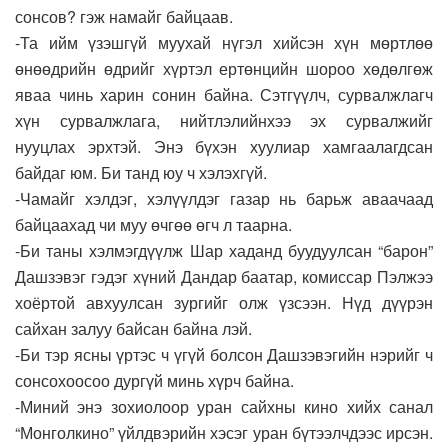
сонсов? гэж намайг байцаав.
-Та ийм үзэшгүй муухай нүгэл хийсэн хүн мөртлөө
өнөөдрийн өдрийг хүртэл ертөнцийн шороо хөдөлгөж
яваа чинь харин сонин байна. Сэтгүүлч, сурвалжлагч
хүн сурвалжлага, нийтлэлийнхээ эх сурвалжийг
нууцлах эрхтэй. Энэ бүхэн хуулиар хамгаалагдсан
байдаг юм. Би танд юу ч хэлэхгүй.
-Чамайг хэлдэг, хэлүүлдэг газар нь барьж аваачаад
байцаахад чи муу өчгөө өгч л таарна.
-Би таны хэлмэгдүүлж Шар хаданд буудуулсан “барон”
Дашзэвэг гэдэг хүний Дандар баатар, комиссар Пэлжээ
хоёртой авхуулсан зургийг олж үзсээн. Нүд дүүрэн
сайхан залуу байсан байна лэй.
-Би тэр ясны үртэс ч үгүй болсон Дашзэвэгийн нэрийг ч
сонсохоосоо дургүй минь хүрч байна.
-Миний энэ зохиолоор уран сайхны кино хийх санал
“Монголкино” үйлдвэрийн хэсэг уран бүтээлчдээс ирсэн.