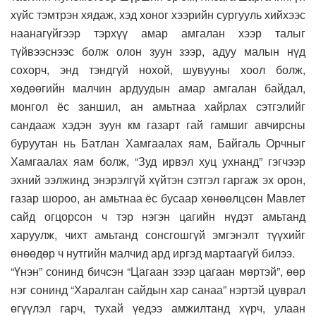
хүйс тэмтрэн хядаж, хэд хоног хээрийн сургууль хийхээс
наанагүйгээр тэрхүү амар амгалан хээр талыг
түйвээснээс болж олон зуун зээр, адуу малын нүд
сохорч, энд тэндгүй нохой, шувууны хоол болж,
хөдөөгийн малчин ардуудын амар амгалан байдал,
монгол ёс заншил, ан амьтнаа хайрлах сэтгэлийг
сандааж хэдэн зуун км газарт гай гамшиг авчирсны
буруутан нь Батлан Хамгаалах яам, Байгаль Орчныг
Хамгаалах яам болж, “Зуд ирвэл хуц ухнанд” гэгчээр
эхний ээлжинд энэрэлгүй хүйтэн сэтгэл гаргаж эх орон,
газар шороо, ан амьтнаа ёс бусаар хөнөөлцсөн Мавлет
сайд огцорсон ч тэр нэгэн цагийн нүдэт амьтанд
харуулж, чихт амьтанд сонсгошгүй эмгэнэлт түүхийг
өнөөдөр ч нутгийн малчид ард иргэд мартаагүй билээ.
“Үнэн” сонинд бичсэн “Цагаан зээр цагаан мөртэй”, өөр
нэг сонинд “Харалган сайдын хар санаа” нэртэй цуврал
өгүүлэл гарч, тухай үедээ амжилтанд хүрч, улаан