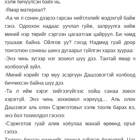
хэлж бичүүлсэн байх нь.
-Ямар материал?
-Аа чи л сонин дээрээ гарсан нийтлэлийг мэдэхгүй байж
гэнэ. Одоохон надаас уучлал гуйж, залруулга хийж
миний нэр төрийг сэргээн цагаатгаж цайруул. Би чамд
тушааж байна. Ойлгов уу? гэхэд Надмид гуай доор
тонголзон сонины шинэ дугаарыг гүйлгэн харах зуураа:
-Энэ чинь зүгээр нэг зохиол шүү дээ. Тантай ямар ч
холбоогүй зүйл.
-Миний нэрийг тэр муу эсэргүүн Дашзэвэгтэй холбоод
биччихсэн байна шүү дээ.
-Та л ийм хэрэг хийгээгүйгээс хойш санаа зовох
хэрэггүй. Энэ чинь зохиомол нэрнүүд… Аль олон
Дашзэвэг аль олон Сэржготовыг хэлж тоолж барах вэ,
энэ бол тохиолдол гэснээ:
-Сэржготов гуай алив хоёулаа манай өрөөнд оръё
гэлээ.
Төдхөн бичээч хүүхнийг архинд гүйлгэв бололтой. Цаг