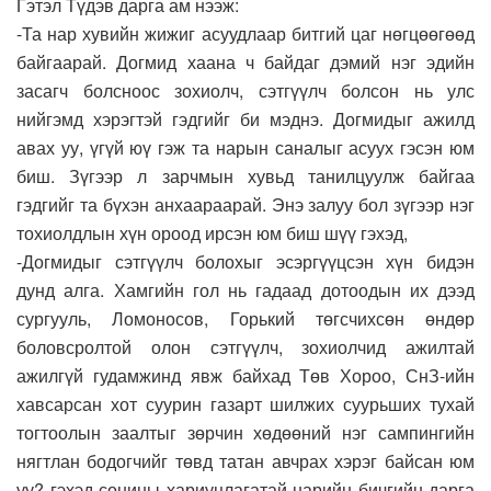
Гэтэл Түдэв дарга ам нээж:
-Та нар хувийн жижиг асуудлаар битгий цаг нөгцөөгөөд
байгаарай. Догмид хаана ч байдаг дэмий нэг эдийн
засагч болсноос зохиолч, сэтгүүлч болсон нь улс
нийгэмд хэрэгтэй гэдгийг би мэднэ. Догмидыг ажилд
авах уу, үгүй юү гэж та нарын саналыг асуух гэсэн юм
биш. Зүгээр л зарчмын хувьд танилцуулж байгаа
гэдгийг та бүхэн анхаараарай. Энэ залуу бол зүгээр нэг
тохиолдлын хүн ороод ирсэн юм биш шүү гэхэд,
-Догмидыг сэтгүүлч болохыг эсэргүүцсэн хүн бидэн
дунд алга. Хамгийн гол нь гадаад дотоодын их дээд
сургууль, Ломоносов, Горький төгсчихсөн өндөр
боловсролтой олон сэтгүүлч, зохиолчид ажилтай
ажилгүй гудамжинд явж байхад Төв Хороо, СнЗ-ийн
хавсарсан хот суурин газарт шилжих суурьших тухай
тогтоолын заалтыг зөрчин хөдөөний нэг сампингийн
нягтлан бодогчийг төвд татан авчрах хэрэг байсан юм
уу? гэхэд сонины хариуцлагатай нарийн бичгийн дарга