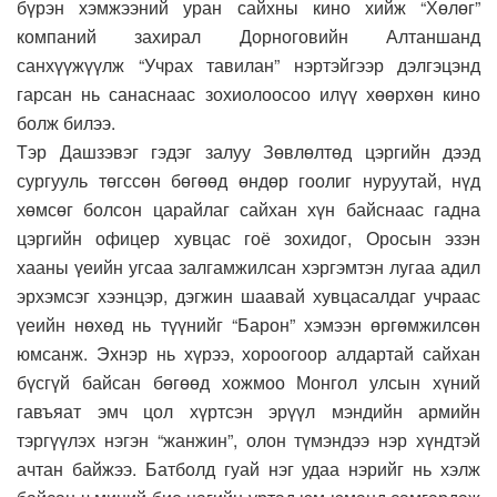
бүрэн хэмжээний уран сайхны кино хийж “Хөлөг”
компаний захирал Дорноговийн Алтаншанд
санхүүжүүлж “Учрах тавилан” нэртэйгээр дэлгэцэнд
гарсан нь санаснаас зохиолоосоо илүү хөөрхөн кино
болж билээ.
Тэр Дашзэвэг гэдэг залуу Зөвлөлтөд цэргийн дээд
сургууль төгссөн бөгөөд өндөр гоолиг нуруутай, нүд
хөмсөг болсон царайлаг сайхан хүн байснаас гадна
цэргийн офицер хувцас гоё зохидог, Оросын эзэн
хааны үеийн угсаа залгамжилсан хэргэмтэн лугаа адил
эрхэмсэг хээнцэр, дэгжин шаавай хувцасалдаг учраас
үеийн нөхөд нь түүнийг “Барон” хэмээн өргөмжилсөн
юмсанж. Эхнэр нь хүрээ, хороогоор алдартай сайхан
бүсгүй байсан бөгөөд хожмоо Монгол улсын хүний
гавъяат эмч цол хүртсэн эрүүл мэндийн армийн
тэргүүлэх нэгэн “жанжин”, олон түмэндээ нэр хүндтэй
ачтан байжээ. Батболд гуай нэг удаа нэрийг нь хэлж