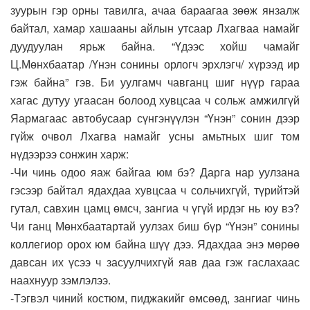
зуурын гэр орны тавилга, ачаа бараагаа зөөж янзалж
байтал, хамар хашааны айлын утсаар Лхагваа намайг
дуудуулан ярьж байна. “Үдээс хойш чамайг
Ц.Мөнхбаатар /Үнэн сонины орлогч эрхлэгч/ хүрээд ир
гэж байна” гэв. Би уулгамч чавганц шиг нүүр гараа
хагас дутуу угаасан болоод хувцсаа ч сольж амжилгүй
Яармагаас автобусаар сүнгэнүүлэн “Үнэн” сонин дээр
гүйж очвол Лхагва намайг усны амьтных шиг том
нүдээрээ сонжин харж:
-Чи чинь одоо яаж байгаа юм бэ? Дарга нар уулзана
гэсээр байтал ядахдаа хувцсаа ч сольчихгүй, түрийтэй
гутал, савхин цамц өмсч, зангиа ч үгүй ирдэг нь юу вэ?
Чи ганц Мөнхбаатартай уулзах биш бүр “Үнэн” сонины
коллегиор орох юм байна шүү дээ. Ядахдаа энэ мөрөө
давсан их үсээ ч засуулчихгүй яав даа гэж гаслахаас
наахнуур зэмлэлээ.
-Тэгвэл чиний костюм, пиджакийг өмсөөд, зангиаг чинь