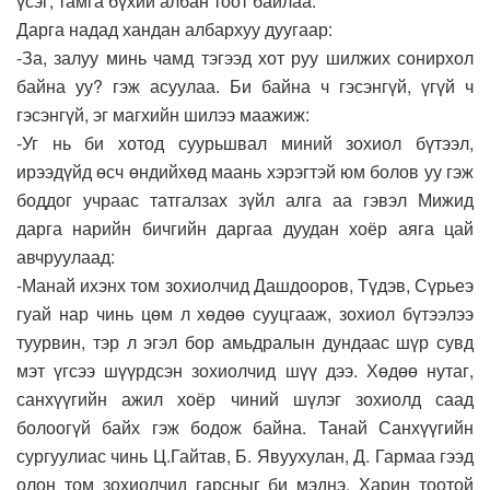
үсэг, тамга бүхий албан тоот байлаа.
Дарга надад хандан албархуу дуугаар:
-За, залуу минь чамд тэгээд хот руу шилжих сонирхол
байна уу? гэж асуулаа. Би байна ч гэсэнгүй, үгүй ч
гэсэнгүй, эг магхийн шилээ маажиж:
-Уг нь би хотод суурьшвал миний зохиол бүтээл,
ирээдүйд өсч өндийхөд маань хэрэгтэй юм болов уу гэж
боддог учраас татгалзах зүйл алга аа гэвэл Мижид
дарга нарийн бичгийн даргаа дуудан хоёр аяга цай
авчруулаад:
-Манай ихэнх том зохиолчид Дашдооров, Түдэв, Сүрьеэ
гуай нар чинь цөм л хөдөө сууцгааж, зохиол бүтээлээ
туурвин, тэр л эгэл бор амьдралын дундаас шүр сувд
мэт үгсээ шүүрдсэн зохиолчид шүү дээ. Хөдөө нутаг,
санхүүгийн ажил хоёр чиний шүлэг зохиолд саад
болоогүй байх гэж бодож байна. Танай Санхүүгийн
сургуулиас чинь Ц.Гайтав, Б. Явуухулан, Д. Гармаа гээд
олон том зохиолчид гарсныг би мэднэ. Харин тоотой