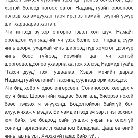
хэртэй болоод нөгөөх өвгөн Надмид гуайн өрөөнөөс
нэлээд халамцуухан гарч ирснээ намайг зүүний үзүүр
шиг харцаараа хатган:
-Чи ингээд зүгээр өнгөрнө гэвэл хол шүү. Намайг
оролдсон хүн яадгийг чи үзэх болно оо. Гянданд сүүж
чинь цоорч, ухархай чинь ширгээд нүд хөмсгөн дээгүүр
чинь бөөс гүйгээд ирэхийн цагт чи хэнтэй
шөргөөцөлдсөнөө ухаарна аа гэж хэлээд Надмид гуайд
“Такси дууд” гэж тушаалаа. Хэдэн мөчийн дараа
Надмид гуай өвгөнийг таксинд суулгаад орж ирэхдээ:
-Чи бид хоёр ч одоо өнгөрсөөн. Сониноосоо хөөгдөх ч
юу ч биш. Шоронгийн хадаас болж алд биеэрээ нохой
бөөс тэжээх ч энүүхэнд. Бодолтойхон байхгүй бол
алуулчихаж ч мэднэ. Би чамд итгээд зүгээр л нэг зохиол
юм байх гэж бодоод сайн уншиж учрыг нь ололгүй
сонинд гаргаснаас л хамаг юм баларлаа. Цаад өвгөний
чинь гар нь урт. Хүрэхгүй газар байхгүй…