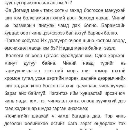
зүүгээд орчихвол яасан юм бэ?
-За Догмид минь тэгж хотны захад босгосон мануухай
шиг юм болж амьтан хүний доог болоод яахав. Миний
58 размерын пиджак чамд дах болно. Барамсайн
хувцас өөрт чинь цээжээрээ багтахгүй баривч болно.
-Тэгвэл хоёулаа Их дэлгүүрт очоод шинэ костюм аваад
өмсчихвөл яасан юм бэ? Надад мөнгө байна гэвэл:
-Коллеги яг хоёр цагаас хуралддаг юм. Одоо хорьхон
минут дутуу байна. Чиний наад түрийг нь
гармуушигласан тэрэгний морь шиг төмөр тахтай
хромон гутал, усан цэргийн морек, далайн дээрэмчнийх
шиг хадаас кноп болсон савхин цамцнаас чинь хүмүүс
бараг айх байлгүй. Нэгэнтээ ийм хувцастай ирсэн юм
чинь яадаг юм, нэг чинжаал хутга олоод зүүчихгүй дээ
гээд хэдэн шар шүдээ гарган инээснээ:
-Лочингийн шаахай ч чамд багадна даа. Тэр чинь
доголон хөлийнхөө өсгийг бага зэрэг өндөрлөж тах