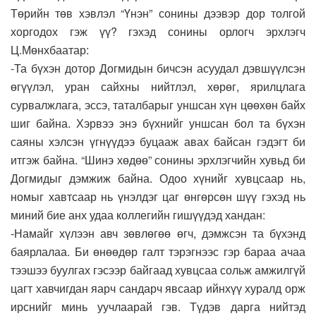
Төрийн төв хэвлэл “Үнэн” сонины дээвэр дор толгой
хоргодох гэж үү? гэхэд сонины орлогч эрхлэгч
Ц.Мөнхбаатар:
-Та бүхэн дотор Догмидын бичсэн асуудал дэвшүүлсэн
өгүүлэл, уран сайхны нийтлэл, хөрөг, ярилцлага
сурвалжлага, эссэ, таталбарыг уншсан хүн цөөхөн байх
шиг байна. Хэрвээ энэ бүхнийг уншсан бол та бүхэн
саяны хэлсэн үгнүүдээ буцааж авах байсан гэдэгт би
итгэж байна. “Шинэ хөдөө” сонины эрхлэгчийн хувьд би
Догмидыг дэмжиж байна. Одоо хүнийг хувцсаар нь,
номыг хавтсаар нь үнэлдэг цаг өнгөрсөн шүү гэхэд нь
миний бие анх удаа коллегийн гишүүдэд хандан:
-Намайг хүлээн авч зөвлөгөө өгч, дэмжсэн та бүхэнд
баярлалаа. Би өнөөдөр галт тэрэгнээс гэр бараа ачаа
тээшээ буулгах гэсээр байгаад хувцсаа сольж амжилгүй
цагт хавчигдан яарч сандарч явсаар ийнхүү хуралд орж
ирснийг минь уучлаарай гэв. Түдэв дарга нийтэд