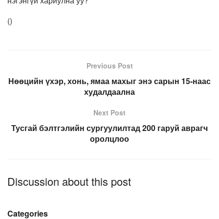
нэгэнгүй хариулна уу?
(
)
Previous Post
Нөөцийн үхэр, хонь, ямаа махыг энэ сарын 15-наас
худалдаална
Next Post
Тусгай бэлтгэлийн сургуулилтад 200 гаруй аврагч
оролцлоо
Discussion about this post
Categories