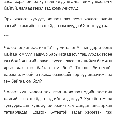
засаг хэрэгтэй гэх хүн тэдний дунд алга тийм үндэслэл ч
байгүй, яагаад гэвэл тэд коммунистууд.
Эрх чөлөөт хүмүүс, чөлөөт зах зээл чөлөөт эдийн
засгийн хамгийн зөв шийдэл юм шүүдээ! Хонгорууд аа!
***
Чөлөөт эдийн засгийн “а” ч үгүй тэнэг АН-ын дарга болж
байгаа юм уу? Ташуур барьчихаад юуг ташуурдах гэсэн
юм бол? 400-гийн өвчин туссан засагтай нийлж бас 400
ярьж яах гэж байгаа юм бол? Төрөөс бизнесийг
дарамталж байна гэснээ бизнесийг төр рүү аваачиж яах
гэж байгаа юм бол?
Чөлөөт хүн, чөлөөт зах зээл нь чөлөөт эдийн засгийн
хамгийн зөв шийдэл гэдгийг мэдэх үү? Хувийн өмчид
тулгуурласан, хувь хүний эрхийг хамгаалдаг, авсаархан
татварладаг, цомхон бүтэцтэй засаг хэрэгтэй гэж