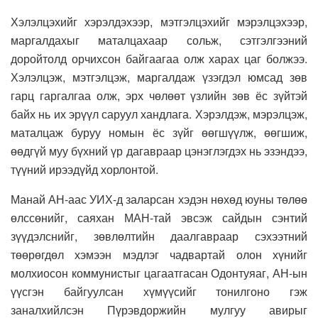
Хэлэлцэхийг хэрэлдэхээр, мэтгэлцэхийг мэрэлцэхээр,
маргалдахыг маталцахаар сольж, сэтгэлгээний
доройтолд орчихсон байгаагаа олж харах цаг болжээ.
Хэлэлцэж, мэтгэлцэж, маргалдаж үзэгдэл юмсад зөв
гарц гаргалгаа олж, эрх чөлөөт үзлийн зөв ёс зүйтэй
байх нь их эрүүл саруул хандлага. Хэрэлдэж, мэрэлцэж,
маталцаж буруу номын ёс зүйг өөгшүүлж, өөгшиж,
өөдгүй муу бүхний үр дагавраар цэнэглэгдэх нь эзэндээ,
түүний ирээдүйд хорлонтой.
Манай АН-аас УИХ-д заларсан хэдэн нөхөд юуны төлөө
өлссөнийг, саяхан МАН-тай эвсэж сайдын сэнтий
зүүдэлснийг, зөвлөлтийн даалгавраар сэхээтний
төөрөгдөл хэмээн мэдлэг чадвартай олон хүнийг
молхиосон коммунистыг цагаатгасан Одонтуяаг, АН-ын
үүсгэн байгуулсан хүмүүсийг тонилгоно гэж
заналхийлсэн Пүрэвдоржийн мулгуу авирыг