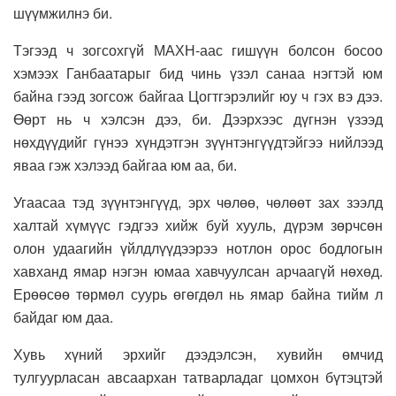
шүүмжилнэ би.
Тэгээд ч зогсохгүй МАХН-аас гишүүн болсон босоо
хэмээх Ганбаатарыг бид чинь үзэл санаа нэгтэй юм
байна гээд зогсож байгаа Цогтгэрэлийг юу ч гэх вэ дээ.
Өөрт нь ч хэлсэн дээ, би. Дээрхээс дүгнэн үзээд
нөхдүүдийг гүнээ хүндэтгэн зүүнтэнгүүдтэйгээ нийлээд
яваа гэж хэлээд байгаа юм аа, би.
Угаасаа тэд зүүнтэнгүүд, эрх чөлөө, чөлөөт зах зээлд
халтай хүмүүс гэдгээ хийж буй хууль, дүрэм зөрчсөн
олон удаагийн үйлдлүүдээрээ нотлон орос бодлогын
хавханд ямар нэгэн юмаа хавчуулсан арчаагүй нөхөд.
Ерөөсөө төрмөл суурь өгөгдөл нь ямар байна тийм л
байдаг юм даа.
Хувь хүний эрхийг дээдэлсэн, хувийн өмчид
тулгуурласан авсаархан татварладаг цомхон бүтэцтэй