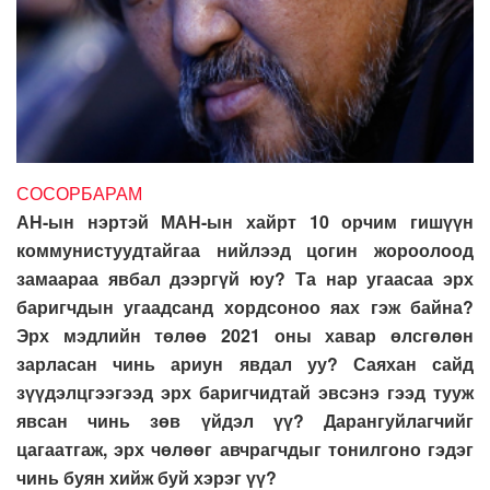
СОСОРБАРАМ
АН-ын нэртэй МАН-ын хайрт 10 орчим гишүүн
коммунистуудтайгаа нийлээд цогин жороолоод
замаараа явбал дээргүй юу? Та нар угаасаа эрх
баригчдын угаадсанд хордсоноо яах гэж байна?
Эрх мэдлийн төлөө 2021 оны хавар өлсгөлөн
зарласан чинь ариун явдал уу? Саяхан сайд
зүүдэлцгээгээд эрх баригчидтай эвсэнэ гээд тууж
явсан чинь зөв үйдэл үү? Дарангуйлагчийг
цагаатгаж, эрх чөлөөг авчрагчдыг тонилгоно гэдэг
чинь буян хийж буй хэрэг үү?