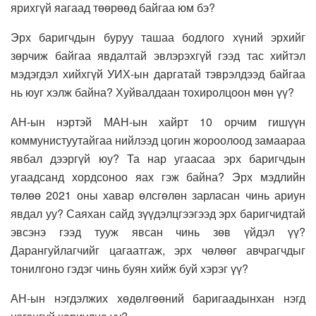
ярихгүй яагаад төөрөөд байгаа юм бэ?
Эрх баригчдын буруу ташаа бодлого хүний эрхийг
зөрчиж байгаа явдалтай эвлэрэхгүй гээд тас хийтэл
мэдэгдэл хийхгүй УИХ-ын даргатай тэврэлдээд байгаа
нь юуг хэлж байна? Хуйвалдаан тохиролцоон мөн үү?
АН-ын нэртэй МАН-ын хайрт 10 орчим гишүүн
коммунистуутайгаа нийлээд цогин жороолоод замаараа
явбал дээргүй юу? Та нар угаасаа эрх баригчдын
угаадсанд хордсоноо яах гэж байна? Эрх мэдлийн
төлөө 2021 оны хавар өлсгөлөн зарласан чинь ариун
явдал уу? Саяхан сайд зүүдэлцгээгээд эрх баригчидтай
эвсэнэ гээд тууж явсан чинь зөв үйдэл үү?
Дарангуйлагчийг цагаатгаж, эрх чөлөөг авчрагчдыг
тонилгоно гэдэг чинь буян хийж буй хэрэг үү?
АН-ын нэгдэлжих хөдөлгөөний баригаадынхан нэгд