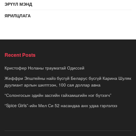
ЭРҮҮЛ МЭНД
ЯРИЛЦЛАГА
Recent Posts
Кристофер Ноланы трауматай Одиссей
Жеффри Эпштейны найз бүсгүй Беларус бүсгүй Карина Шуляк
дуулиант арлын шилтгээн, 100 сая доллар авна
“Солонгосын эдийн засгийн гайхамшгийн нэг бүтээгч”
“Spice Girls”-ийн Мел Си 52 насандаа анх удаа гэрлэлээ