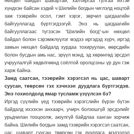
нөхцөл байдал шавартай, халтиргаа гулгаа ихтэй
хүндхэн байсан хэдий ч Шилийн богдын чиглэлд ноцтой
зам тээврийн осол, гэмт хэрэг, зөрчил цагдаагийн
байгууллагад бүртгэгдээгүй. Энэ нь цагдаагийн
байгууллагаас түгээсэн “Шилийн богд”-ын нөхцөл
байдал болон сэрэмжлүүлэг мэдээ иргэдэд хүрч, иргэд
замын нөхцөл байдалд хурдаа тохируулан, өөрсдийн
болон бусдын амь нас, эрүүл мэнд, эд хөрөнгөд эрсдэл
учруулалгүй хөдөлгөөнд соёлтой оролцсоны үр дүн гэж
харж байна.
Замд саатсан, тээврийн хэрэгсэл нь цас, шаварт
суусан, төөрсөн гэх хэчнээн дуудлага бүртгэгдэв.
Энэ тохиолдолд ямар тусламж үзүүлсэн бэ?
Иргэд сүүлийн үед тээврийн хэрэгслийн бүрэн бүтэн
байдалд ихээхэн анхаарч, учирч болзошгүй эрсдэлийг
урьдчилан тооцоолж, аюулгүй байдлаа ханган зорчиж
байна. Шилийн богдын замд тээврийн хэрэгсэл саатсан,
цас, шаварт суусан, төөрсөн гэх дуудлага, мэдээлэл