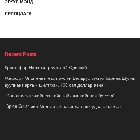
ЭРҮҮЛ МЭНД
ЯРИЛЦЛАГА
Recent Posts
Кристофер Ноланы трауматай Одиссей
Жеффри Эпштейны найз бүсгүй Беларус бүсгүй Карина Шуляк
дуулиант арлын шилтгээн, 100 сая доллар авна
“Солонгосын эдийн засгийн гайхамшгийн нэг бүтээгч”
“Spice Girls”-ийн Мел Си 52 насандаа анх удаа гэрлэлээ