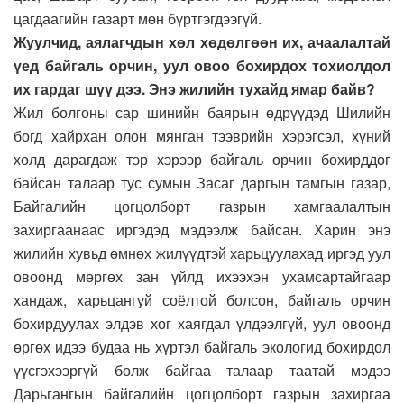
цагдаагийн газарт мөн бүртгэгдээгүй.
Жуулчид, аялагчдын хөл хөдөлгөөн их, ачаалалтай
үед байгаль орчин, уул овоо бохирдох тохиолдол
их гардаг шүү дээ. Энэ жилийн тухайд ямар байв?
Жил болгоны сар шинийн баярын өдрүүдэд Шилийн
богд хайрхан олон мянган тээврийн хэрэгсэл, хүний
хөлд дарагдаж тэр хэрээр байгаль орчин бохирддог
байсан талаар тус сумын Засаг даргын тамгын газар,
Байгалийн цогцолборт газрын хамгаалалтын
захиргаанаас иргэдэд мэдээлж байсан. Харин энэ
жилийн хувьд өмнөх жилүүдтэй харьцуулахад иргэд уул
овоонд мөргөх зан үйлд ихээхэн ухамсартайгаар
хандаж, харьцангуй соёлтой болсон, байгаль орчин
бохирдуулах элдэв хог хаягдал үлдээлгүй, уул овоонд
өргөх идээ будаа нь хүртэл байгаль экологид бохирдол
үүсгэхээргүй болж байгаа талаар таатай мэдээ
Дарьгангын байгалийн цогцолборт газрын захиргаа