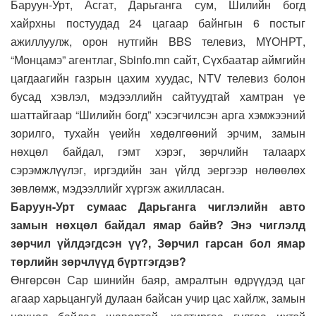
Баруун-Урт, Асгат, Дарьганга сум, Шилийн богд
хайрхны постуудад 24 цагаар байнгын 6 постыг
ажиллуулж, орон нутгийн BBS телевиз, МҮОНРТ,
“Монцамэ” агентлаг, Sbinfo.mn сайт, Сүхбаатар аймгийн
цагдаагийн газрын цахим хуудас, NTV телевиз болон
бусад хэвлэл, мэдээллийн сайтуудтай хамтран үе
шаттайгаар “Шилийн богд” хэсэгчилсэн арга хэмжээний
зорилго, тухайн үеийн хөдөлгөөний эрчим, замын
нөхцөл байдал, гэмт хэрэг, зөрчлийн талаарх
сэрэмжлүүлэг, иргэдийн зан үйлд эергээр нөлөөлөх
зөвлөмж, мэдээллийг хүргэж ажилласан.
Баруун-Урт сумаас Дарьганга чиглэлийн авто
замын нөхцөл байдал ямар байв? Энэ чиглэлд
зөрчил үйлдэгдсэн үү?, Зөрчил гарсан бол ямар
төрлийн зөрчлүүд бүртгэгдэв?
Өнгөрсөн Сар шинийн баяр, амралтын өдрүүдэд цаг
агаар харьцангуй дулаан байсан учир цас хайлж, замын