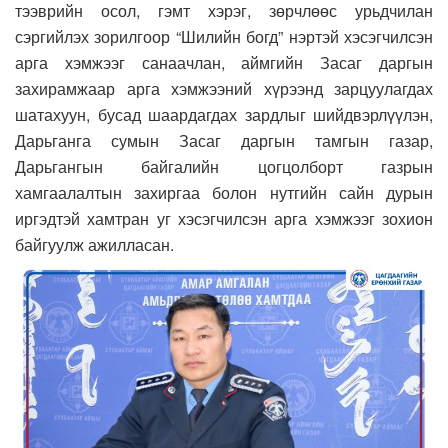
тээврийн осол, гэмт хэрэг, зөрчлөөс урьдчилан
сэргийлэх зорилгоор “Шилийн богд” нэртэй хэсэгчилсэн
арга хэмжээг санаачлан, аймгийн Засаг даргын
захирамжаар арга хэмжээний хүрээнд зарцуулагдах
шатахуун, бусад шаардагдах зардлыг шийдвэрлүүлэн,
Дарьганга сумын Засаг даргын тамгын газар,
Дарьгангын байгалийн цогцолборт газрын
хамгаалалтын захиргаа болон нутгийн сайн дурын
иргэдтэй хамтран уг хэсэгчилсэн арга хэмжээг зохион
байгуулж ажилласан.