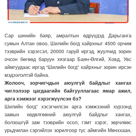
Сар шинийн баяр, амралтын өдрүүдэд Дарьганга
сумын Алтан овоо, Шилийн богд хайрхныг 4500 орчим
тээврийн хэрэгсэл, 20000 гаруй иргэд, жуулчид зорин
очсон бөгөөд баруун хязгаар Баян-Өлгий, Ховд, Увс
аймгуудаас иргэд “Шилийн богд” хайрхныг зорин ирсэн
мэдээлэлтэй байна.
Жолооч, зорчигчдын аюулгүй байдлыг хангах
чиглэлээр цагдаагийн байгууллагаас ямар ажил,
арга хэмжээг хэрэгжүүлсэн бэ?
Шилийн богд” хэсэгчилсэн арга хэмжээний хүрээнд
замын хөдөлгөөний аюулгүй байдлыг хангах,
болзошгүй зам тээврийн осол, гэмт хэрэг, зөрчлөөс
урьдчилан сэргийлэх зорилгоор тус аймгийн Мөнххаан,