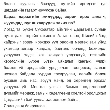
болон жуулчны баазууд, нутгийн иргэдээс тус
цагдаагийн газарт ирүүлсэн байна.
Дараа дараагийн жилүүдэд зорин ирэх аялагч,
жуулчдад юуг анхааруулж захих вэ?
Иргэд та бүхэн Сүхбаатар аймгийн Дарьганга сумын
нутаг дахь төрийн тахилгат Алтан овоо, Шилийн богд
хайрхныг зорин ирэхдээ уул овоонд мөргөх зан үйлд
ухамсартайгаар хандаж, байгаль орчинд бохирдол
учруулах элдэв хог хаягдал үлдээлгүй, тээврийн
хэрэгслийн бүрэн бүтэн байдлыг хангаж, учирч
болзошгүй эрсдэлийг урьдчилан тооцоолж, замын
нөхцөл байдалд хурдаа тохируулан, өөрийн болон
бусдын амь нас, эрүүл мэнд, эд хөрөнгөд эрсдэл
учруулалгүй Монгол улсын Замын хөдөлгөөний
дүрмийг мөрдөж, замын хөдөлгөөнд соёлтой оролцохыг
Цагдаагийн байгууллагаас зөвлөж байна.
Ярилцсанд баярлалаа.