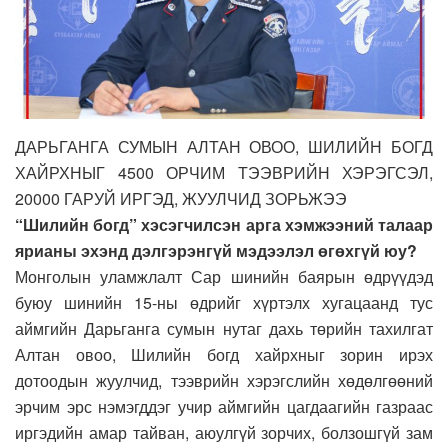
ДАРЬГАНГА СУМЫН АЛТАН ОВОО, ШИЛИЙН БОГД
ХАЙРХНЫГ 4500 ОРЧИМ ТЭЭВРИЙН ХЭРЭГСЭЛ,
20000 ГАРУЙ ИРГЭД, ЖУУЛЧИД ЗОРЬЖЭЭ
“Шилийн богд” хэсэгчилсэн арга хэмжээний талаар
ярианы эхэнд дэлгэрэнгүй мэдээлэл өгөхгүй юу?
Монголын уламжлалт Сар шинийн баярын өдрүүдэд
буюу шинийн 15-ны өдрийг хүртэлх хугацаанд тус
аймгийн Дарьганга сумын нутаг дахь төрийн тахилгат
Алтан овоо, Шилийн богд хайрхныг зорин ирэх
дотоодын жуулчид, тээврийн хэрэгслийн хөдөлгөөний
эрчим эрс нэмэгддэг учир аймгийн цагдаагийн газраас
иргэдийн амар тайван, аюулгүй зорчих, болзошгүй зам