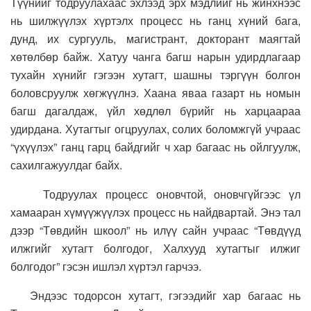
Түүнийг тодруулахаас эхлээд эрх мэдлийг нь жинхнээс
нь шилжүүлэх хүртэлх процесс нь ганц хүний бага,
дунд, их сургууль, магистрант, докторант маягтай
хөтөлбөр байж. Хатуу чанга багш нарын удирдлагаар
тухайн хүнийг гэгээн хутагт, шашны тэргүүн болгон
боловсруулж хөгжүүлнэ. Хаана яваа газарт нь номын
багш дагалдаж, үйл хөдлөл бүрийг нь харцаараа
удирдана. Хутагтыг огцруулах, солих боломжгүй учраас
“үхүүлэх” ганц гарц байдгийг ч хар багаас нь ойлгуулж,
сахилгажуулдаг байх.
Тодруулах процесс оновчтой, оновчгүйгээс үл
хамааран хүмүүжүүлэх процесс нь найдвартай. Энэ тал
дээр “Төвдийн шкоол” нь илүү сайн учраас “Төвдүүд
илжгийг хутагт болгодог, Халхууд хутагтыг илжиг
болгодог” гэсэн ишлэл хүртэл гарчээ.
Эндээс тодорсон хутагт, гэгээдийг хар багаас нь