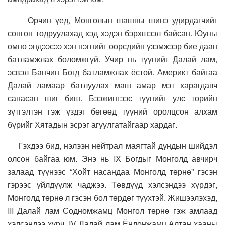
Орчин үед, Монголын шашны шинэ удирдагчийг
сонгон тодруулахад хэд хэдэн бэрхшээл байсан. Юуны
өмнө эндээсээ хэн нэгнийг өөрсдийн үзэмжээр бие даан
батламжлах боломжгүй. Учир нь түүнийг Далай лам,
эсвэл Банчин Богд батламжлах ёстой. Америкт байгаа
Далай ламаар батлуулах маш амар мэт харагдавч
санасан шиг биш. Бээжингээс түүнийг улс төрийн
зүтгэлтэн гэж үздэг бөгөөд түүний оролцсон алхам
бүрийг Хятадын эсрэг агуулгатайгаар хардаг.
Гэхдээ бид, нэлээн нейтрал маягтай дундын шийдэл
олсон байгаа юм. Энэ нь IX Богдыг Монголд авчирч
залаад түүнээс “Хойт насандаа Монголд төрнө” гэсэн
гэрээс үйлдүүлж чаджээ. Төвдүүд хэлсэндээ хүрдэг,
Монголд төрнө л гэсэн бол төрдөг түүхтэй. Жишээлэхэд,
III Далай лам Содномжамц Монгол төрнө гэж амлаад
хэлсэндээ хүрч, IV Далай лам Ёндонжамц Алтан хааны