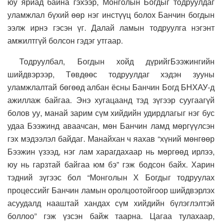
юу яриад байна гэхээр, Монголын Богдыг тодруулдаг
уламжлал бүхий өөр нэг инстүүц болох Банчин богдын
ээлж ирнэ гэсэн үг. Далай ламын тодруулга нэгэнт
амжилтгүй болсон гэдэг утгаар.
Тодруулбал, Богдын хойд дүрийгБээжингийн
шийдвэрээр, Төвдөөс тодруулдаг хэдэн зууны
уламжлалтай бөгөөд албан ёсны Банчин Богд БНХАУ-д
ажиллаж байгаа. Энэ хугацаанд тэд зүгээр суугаагүй
болов уу, манай зарим сүм хийдийн удирдлагыг нэг бус
удаа Бээжинд аваачсан, мөн Банчин ламд мөргүүлсэн
гэх мэдээлэл байдаг. Манайхан ч яахав “хүний мөнгөөр
Бээжин үзээд, нэг лам харагдахаар нь мөргөөд ирлээ,
юу нь гарзтай байгаа юм бэ” гэж бодсон байх. Харин
тэдний зүгээс бол “Монголын Х Богдыг тодруулах
процессийг Банчин ламын оролцоотойгоор шийдвэрлэх
асуудалд нааштай хандах сүм хийдийн бүлэглэлтэй
боллоо” гэж үзсэн байж таарна. Цагаа тулахаар,