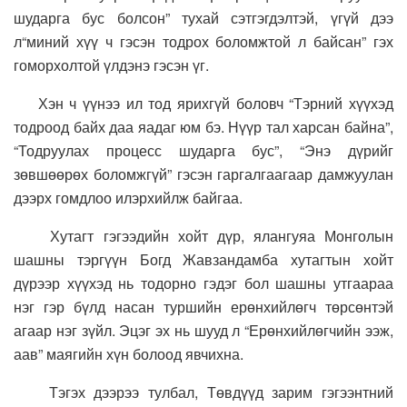
шударга бус болсон” тухай сэтгэгдэлтэй, үгүй дээ
л“миний хүү ч гэсэн тодрох боломжтой л байсан” гэх
гоморхолтой үлдэнэ гэсэн үг.
Хэн ч үүнээ ил тод ярихгүй боловч “Тэрний хүүхэд
тодроод байх даа яадаг юм бэ. Нүүр тал харсан байна”,
“Тодруулах процесс шударга бус”, “Энэ дүрийг
зөвшөөрөх боломжгүй” гэсэн гаргалгаагаар дамжуулан
дээрх гомдлоо илэрхийлж байгаа.
Хутагт гэгээдийн хойт дүр, ялангуяа Монголын
шашны тэргүүн Богд Жавзандамба хутагтын хойт
дүрээр хүүхэд нь тодорно гэдэг бол шашны утгаараа
нэг гэр бүлд насан туршийн ерөнхийлөгч төрсөнтэй
агаар нэг зүйл. Эцэг эх нь шууд л “Ерөнхийлөгчийн ээж,
аав” маягийн хүн болоод явчихна.
Тэгэх дээрээ тулбал, Төвдүүд зарим гэгээнтний