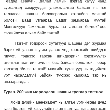
Төвдөд аваачин, Далай ламын дэргэд хатуу чанд
сургалтад хамруулдаг уламжлалтай байсан нь нэг
талаасаа шашны боловсролын хөтөлбөр маягтай
боловч, цаад утгаараа цадиг замбараа муутай
Монголчууд “амилсан Бурханаа амьтан болгох”-оос
сэргийлсэн алхам байх талтай.
Нэгэнт тодорсон хутагтууд шашны дэг журмаа
барихгүй улаан шугам давах үед хэрхэхийг шийддэг
“шүүх”, тэднээс гарсан шийдвэрийг хэрэгжүүлэх
агентлаг маягийн зүйл ч бас байсан бололтой. Гоёор
хэлэхэд “билэг танхай” маягийн хутагтууд нь төдийлэн
урт насалдаггүй байсан түүхээс харахад тэр нь
анзаарагддаг.
Гурав. 200 жил мөрөөдсөн шашны тусгаар тогтнол
Хойд дүрийн менежмэнт нь алтан ургийнхны дунд
гарч болзошгүй хэрүүлийн нэгэн шалтгааныг арилгасан