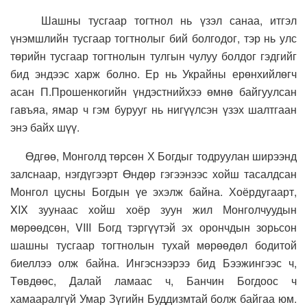
Шашны тусгаар тогтнол нь үзэл санаа, итгэл
үнэмшлийн тусгаар тогтнолыг бий болгодог, тэр нь улс
төрийн тусгаар тогтнолын тулгын чулуу болдог гэдгийг
бид эндээс харж болно. Ер нь Украйны ерөнхийлөгч
асан П.Прошенкогийн үндэстнийхээ өмнө байгуулсан
гавъяа, ямар ч гэм бурууг нь нигүүлсэн үзэх шалтгаан
энэ байх шүү.
Өдгөө, Монголд төрсөн Х Богдыг тодруулан ширээнд
залснаар, нэгдүгээрт Өндөр гэгээнээс хойш тасалдсан
Монгол цусны Богдын үе эхэлж байна. Хоёрдугаарт,
XIX зуунаас хойш хоёр зуун жил Монголчуудын
мөрөөдсөн, VIII Богд тэргүүтэй эх орончдын зорьсон
шашны тусгаар тогтнолын тухай мөрөөдөл бодитой
биеллээ олж байна. Ингэснээрээ бид Бээжингээс ч,
Төвдөөс, Далай ламаас ч, Банчин Богдоос ч
хамааралгүй Умар Зүгийн Буддизмтай болж байгаа юм.