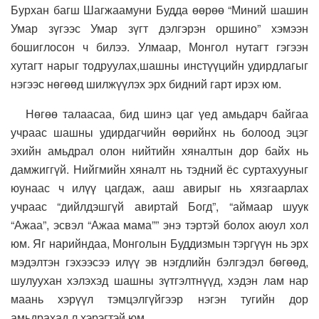
Бурхан багш Шагжаамуни Будда өөрөө “Миний шашин
Умар зүгээс Умар зүгт дэлгэрэн оршино” хэмээн
бошиглосон ч билээ. Улмаар, Монгол нутагт гэгээн
хутагт нарыг тодруулах,шашны инстүүцийн удирдлагыг
нэгээс нөгөөд шилжүүлэх эрх бидний гарт ирэх юм.
Нөгөө талаасаа, бид шинэ цаг үед амьдарч байгаа
учраас шашны удирдагчийн өөрийнх нь болоод эцэг
эхийн амьдрал олон нийтийн хяналтын дор байх нь
дамжиггүй. Нийгмийн хяналт нь тэдний ёс суртахууныг
юунаас ч илүү цагдаж, ааш авирыг нь хязгаарлах
учраас “дийлдэшгүй авиртай Богд”, “аймаар шуук
“Ажаа”, эсвэл “Ажаа мама”” энэ тэртэй болох аюул хол
юм. Яг нарийндаа, Монголын Буддизмын тэргүүн нь эрх
мэдэлтэн гэхээсээ илүү эв нэгдлийн бэлгэдэл бөгөөд,
шулуухан хэлэхэд шашны зүтгэлтнүүд, хэдэн лам нар
маань хэрүүл тэмцэлгүйгээр нэгэн тугийн дор
амьдрахад л хэрэгтэй юм.