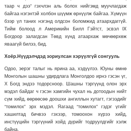
таар ч дээ” гэхчлэн аль болох нийгэмд муучлагдаж
байгаа нэгэнтэй холбон шүүмж өрнүүлж байгаа. Хүмүүн
бээр үл таних нэгэнд олдсон боломжид атаархдаггүй.
Тийм болоод л Америкийн Билл Гэйтст, эсвэл IX
Богдоор залагдсан Төвд хүнд атаархаж мөчөөрхөж
яваагүй билээ, бид.
Хоёр.Нүүдэлчдэд зориулсан хэрүүлгүй сонгууль
Одоо, эерэг талыг нь ярина аа, хэдүүлээ. Юуны өмнө
Монголын шашны удирдлага Монголдоо ирнэ гэсэн үг,
Х Богд эндээ тодорсноор. Шашны тэргүүнд олон эрх
мэдэл байдаг ч гэсэн хамгийн чухал нь дотоодын нийт
сүм хийд, өөрөөсөө доошхи ангиллын хутагт, гэгээдийг
“томилох” эрх мэдэл. Яагаад “томилох” гэдэг үгийг
хашилтад бичвээ гэхээр, томоохон хүрээ хийд,
инстүүцийн тэргүүний хойд дүрийг тодруулдгийг хэлж
байна.