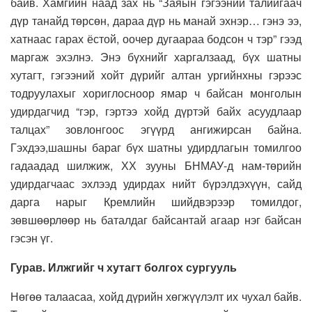
байв. Хамгийн наад зах нь “Заяын гэгээний талийгаач
дүр танайд төрсөн, дараа дүр нь манай эхнэр… гэнэ ээ,
хатнаас гарах ёстой, оочер дугаараа бодсон ч тэр” гээд
маргаж эхэлнэ. Энэ бүхнийг харгалзаад, бүх шатны
хутагт, гэгээний хойт дүрийг алтан ургийнхны гэрээс
тодруулахыг хориглосноор ямар ч байсан монголын
удирдагчид “гэр, гэртээ хойд дүртэй байх асуудлаар
талцах” зовлонгоос эгүүрд ангижирсан байна.
Гэхдээ,шашны бараг бүх шатны удирдлагын томилгоо
гадаадад шилжиж, ХХ зууны БНМАУ-д нам-төрийн
удирдагчаас эхлээд удирдах нийт бүрэлдэхүүн, сайд
дарга нарыг Кремлийн шийдвэрээр томилдог,
зөвшөөрлөөр нь баталдаг байсантай агаар нэг байсан
гэсэн үг.
Гурав. Илжгийг ч хутагт болгох сургууль
Нөгөө талаасаа, хойд дүрийн хөгжүүлэлт их чухал байв.