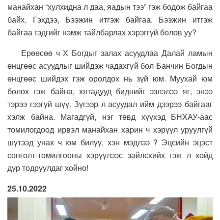
манайхан “хулхидна л даа, яадын тээ” гэж бодож байгаа
байх. Гэхдээ, Бээжин итгэж байгаа. Бээжин итгэж
байгаа гэдгийг нэмж тайлбарлах хэрэггүй болов уу?
Ерөөсөө ч Х Богдыг залах асуудлаа Далай ламын
өнцгөөс асуудлыг шийдэж чадахгүй бол Банчин Богдын
өнцгөөс шийдэх гэж оролдох нь зүй юм. Муухай юм
болох гэж байна, хятадууд биднийг эзлэлээ яг, энээ
тэрээ гээгүй шүү. Зүгээр л асуудал ийм дээрээ байгааг
хэлж байна. Магадгүй, нэг төвд хүүхэд БНХАУ-аас
томилогдоод ирвэл манайхан харин ч хэрүүл уруулгүй
шүтээд унах ч юм билүү, хэн мэдлээ ? Эцсийн эцэст
сонголт-томилгооны хэрүүлээс зайлсхийх гэж л хойд
дүр тодруулдаг хойно!
25.10.2022