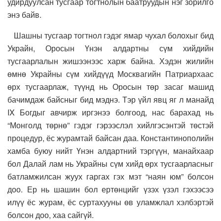
удирдуулсан тусгаар тогтнолын баатруудын нэг зорилго
энэ байв.
Шашны тусгаар тогтнол гэдэг ямар чухал болохыг бид
Украйн, Оросын Үнэн алдартны сүм хийдийн
тусгаарлалын жишээнээс харж байна. Хэдэн жилийн
өмнө Украйны сүм хийдүүд Москвагийн Патриархаас
өрх тусгаарлаж, түүнд нь Оросын төр засаг машид
бачимдаж байсныг бид мэднэ. Тэр үйл явц яг л манайд
IX Богдыг авчирж иргэнээ болгоод, нас барахад нь
“Монголд төрнө” гэдэг гэрээслэл хийлгэсэнтэй төстэй
процедур, ёс журамтай байсан даа. Константинополийн
хамба буюу нийт Үнэн алдартний тэргүүн, манайхаар
бол Далай лам нь Украйны сүм хийд өрх тусгаарласныг
батламжилсан жуух гаргах гэх мэт “наян юм” болсон
доо. Ер нь шашин бол ертөнцийг үзэх үзэл гэхээсээ
илүү ёс журам, ёс суртахууны өв уламжлал хэлбэртэй
болсон доо, хаа сайгүй.