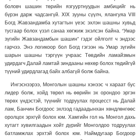
боловч шашин төрийн язгууртнуудын амбицийг нь
бүрэн дарж чадсангүй. XIX зууны сүүлч, ялангуяа VIII
Богд Жавзандамба хутагтын үеэс эхлэн шашны хувьд
тусгаар болох үзэл санаа хөгжиж эхэлсэн байна. “Умар
зүгийн Жавзандамбын шашин” гэдэг ойлголт ч эндээс
гарчээ. Энэ логикоор бол Богд гэгээн нь Умар зүгийн
шарын шашны тэргүүн учраас Төвдийн ламайзмын
удирдагч Далай ламтай зиндааны нөхөр болох төдийгүй
түүний удирдлагад байх албагүй болж байна.
Ингэснээрээ, Монголын шашны хэнээс ч хараат бус
лидер болж, хойд төрөл нь өөрийн эх орондоо эргэн
төрөх үндэстэй, түүнийг тодруулах процесст нь Далай
лам, Банчин Богдоос эхлээд гадаадынхан хөндлөнгөөс
оролцох эрхгүй болох юм. Хамгийн гол нь Монгол дахь
хутагт хувилгаадын хойт дүрийг Монголдоо тодруулах
батламжлах эрхтэй болох юм. Наймдугаар Богдоор