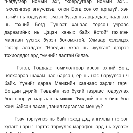
“нэгдүгээр номын ах”, “хоёрдугаар номын ах”…
гэхчлэнгээр эгнүүлээд, олон Богд сонгох аргагүй, хэн
нэгийг нь тодруулж гэмээн бусад нь арцалдаж, наад зах
нь “эхний Богд Түшээт ханаас төрсөн учраас
дараагийнх нь Цэцэн ханых байх ёстой” гэхчлэн
маргаан үүсгэх бүрэн боломжтой. Улмаар хэлэлцэх
гэхээр алалдаж “Ноёдын үхэл нь чуулган” дээрээ
тохиолддог ард түмнийг яалтай билээ.
Гэтэл, Төвдаас томилолтоор ирсэн эхний Богд
нялхаараа шахам нас барсан, ер нь нас баруулсан ч
байх. Үүнийг дараа Манжийн хаанаас зарлиг гарч,
Богдын дүрийг Төвдийн нэр бүхий газраас тодруулах
болсноор уг маргаан намжиж. “Бидний нэг л биш бол
хэнч байсан яахав”, танил гаргалгаа мөн үү?
Гэвч тэргүүнээ нь байг гэхэд дэд ангиллын гэгээн
хутагт нарыг гэртээ төрүүлэх марафон ард нь хүлээж