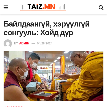
Байлдаангүй, хэрүүлгүй
сонгууль: Хойд дүр
BY
ADMIN
04/28/2024