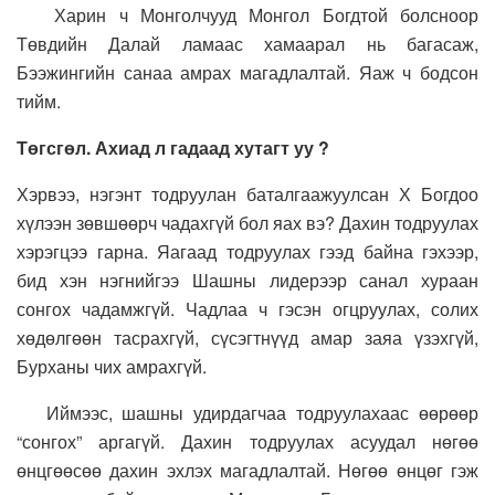
Харин ч Монголчууд Монгол Богдтой болсноор
Төвдийн Далай ламаас хамаарал нь багасаж,
Бээжингийн санаа амрах магадлалтай. Яаж ч бодсон
тийм.
Төгсгөл. Ахиад л гадаад хутагт уу ?
Хэрвээ, нэгэнт тодруулан баталгаажуулсан Х Богдоо
хүлээн зөвшөөрч чадахгүй бол яах вэ? Дахин тодруулах
хэрэгцээ гарна. Яагаад тодруулах гээд байна гэхээр,
бид хэн нэгнийгээ Шашны лидерээр санал хураан
сонгох чадамжгүй. Чадлаа ч гэсэн огцруулах, солих
хөдөлгөөн тасрахгүй, сүсэгтнүүд амар заяа үзэхгүй,
Бурханы чих амрахгүй.
Иймээс, шашны удирдагчаа тодруулахаас өөрөөр
“сонгох” аргагүй. Дахин тодруулах асуудал нөгөө
өнцгөөсөө дахин эхлэх магадлалтай. Нөгөө өнцөг гэж