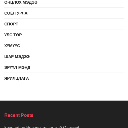
ОНЦЛОХ МЭДЭЭ
СОЁЛ УРЛАГ
СПОРТ
УЛС ТӨР
ХҮМҮҮС
ШАР МЭДЭЭ
ЭРҮҮЛ МЭНД
ЯРИЛЦЛАГА
Recent Posts
Кристофер Ноланы трауматай Одиссей