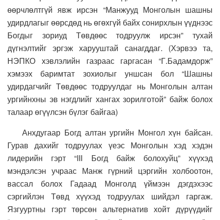
өөрчлөлтгүй явж ирсэн “Манжууд Монголын шашны
удирдлагыг өөрсдөд нь өгөхгүй байх сонирхлын үүднээс
Богдыг зориуд Төвдөөс тодруулж ирсэн” тухай
дүгнэлтийг эргэж харууштай санагддаг. (Хэрвээ та,
НЭПКО хэвлэлийн газраас гаргасан “Г.Бадамдорж”
хэмээх баримтат зохиолыг уншсан бол “Шашны
удирдагчийг Төвдөөс тодруулдаг нь Монголын алтан
ургийнхны эв нэгдлийг хангах зорилготой” байж болох
талаар өгүүлсэн бүлэг байгаа)
Анхдугаар Богд алтан ургийн Монгол хүн байсан.
Гурав дахийг тодруулах үеэс Монголын хэд хэдэн
лидерийн гэрт “III Богд байж болохуйц” хүүхэд
мэндэлсэн учраас Манж гүрний цэргийн холбоотон,
вассал болох Гадаад Монголд үймээн дэгдэхээс
сэргийлэн Төвд хүүхэд тодруулах шийдэл гаргаж.
Язгууртны гэрт төрсөн альтернатив хойт дүрүүдийг