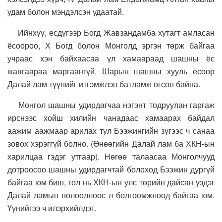
удам болон мэндэлсэн удаатай.
Ийнхүү, есдүгээр Богд Жавзандамба хутагт амласан
ёсоороо, Х Богд болон Монголд эргэн төрж байгаа
учраас хэн байхаасаа үл хамаараад шашны ёс
жаягаараа маргаангүй. Шарын шашны хууль ёсоор
Далай лам түүнийг итгэмжлэн батламж өгсөн байна.
Монгол шашны удирдагчаа нэгэнт тодруулан гаргаж
ирснээс хойш хилийн чанадаас хамаарах байдал
аажим аажмаар арилах тул Бээжингийн зүгээс ч санаа
зовох хэрэггүй болно. (Өнөөгийн Далай лам ба ХКН-ын
харилцаа гэдэг утгаар). Нөгөө талаасаа Монголчууд
дотроосоо шашны удирдагчтай болоход Бээжин дургүй
байгаа юм биш, гол нь ХКН-ын улс төрийн дайсан үздэг
Далай ламын нөлөөллөөс л болгоомжлоод байгаа юм.
Үүнийгээ ч илэрхийлдэг.