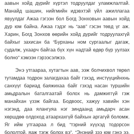
аавын хойд дүрийг хүртэл тодруулдаг уламжлалтай.
Манайд шашин, нийгмийн идэвхтэй үйл ажиллагаа
явуулдаг Ажаа гэгээн бол Богд Зонховын аавын хойд
дүр юм байна. Ажаа гэдэг нь “аав” гэсэн төвд үг аж.
Харин, Богд Зонхов өөрийн хойд дүрийг тодруулахгүй
байхыг захисан ба “Бурханы ном сургаалыг дагаж,
судалж, ухаарч байгаа бүх хүн надтай өдөр бүр уулзах
болно” хэмээн гэрээсэлжээ.
Энэ утгаараа, хутагтын аав, ээж болчихвол төрөл
тутамдаа тодрон залагдахаа байг гэхэд, инстүүцийнхнь
санхүүг бариад баяжихаа байг гэхэд насан туршийн
амьдралын баталгаатай болох нь дамжиггүй гэж
манайхан үзэж байгаа. Бодвоос, хажуу хавийн хэн
нэгэнд, даа ялангуяа нэг зиндаанд амьдарч асан
хөршдөө олдоход атаархахгүй байхын аргагүй боломж.
Яг ийм утгаараа л бид “тэрний хүүхэд тодорсон
бололтой, яаж тэгж болох вэ”, “Энэний зээ юм гэнэ ээ,