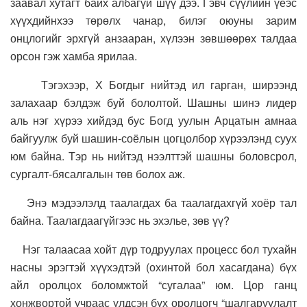
заавал хутагт байх албагүй шүү дээ. Гэвч сүүлийн үеэс
хүүхдийнхээ төрөлх чанар, билэг оюуны зарим
онцлогийг эрхгүй анзааран, хүлээн зөвшөөрөх талдаа
орсон гэж хамба ярилаа.
Тэгэхээр, Х Богдыг нийтэд ил гарган, ширээнд
залахаар бэлдэж буй бололтой. Шашны шинэ лидер
аль нэг хүрээ хийдэд бус Богд уулын Арцатын амнаа
байгуулж буй шашин-соёлын цогцолбор хүрээлэнд суух
юм байна. Тэр нь нийтэд нээлттэй шашны боловсрол,
сургалт-бясалгалын төв болох аж.
Энэ мэдээлэлд таалагдах ба таалагдахгүй хоёр тал
байна. Таалагдаагүйгээс нь эхэлье, зөв үү?
Нэг талаасаа хойт дүр тодруулах процесс бол тухайн
насны эрэгтэй хүүхэдтэй (охинтой бол хасагдана) бүх
айл оролцох боломжтой “сугалаа” юм. Цор ганц
хонжвортой учраас үлдсэн бүх оролцогч “шалгаруулалт