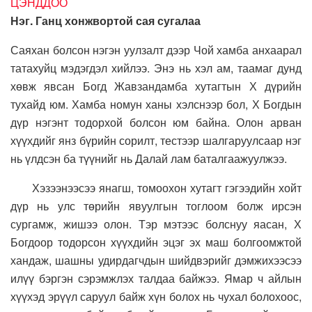
ЦЭНДДОО
Нэг. Ганц хонжвортой сая сугалаа
Саяхан болсон нэгэн уулзалт дээр Чой хамба анхаарал
татахуйц мэдэгдэл хийлээ. Энэ нь хэл ам, таамаг дунд
хөвж явсан Богд Жавзандамба хутагтын Х дүрийн
тухайд юм. Хамба номун ханы хэлснээр бол, Х Богдын
дүр нэгэнт тодорхой болсон юм байна. Олон арван
хүүхдийг янз бүрийн сорилт, тестээр шалгаруулсаар нэг
нь үлдсэн ба түүнийг нь Далай лам баталгаажуулжээ.
Хэзээнээсээ янагш, томоохон хутагт гэгээдийн хойт
дүр нь улс төрийн явуулгын тоглоом болж ирсэн
сургамж, жишээ олон. Тэр мэтээс болснуу яасан, Х
Богдоор тодорсон хүүхдийн эцэг эх маш болгоомжтой
хандаж, шашны удирдагчдын шийдвэрийг дэмжихээсээ
илүү бэргэн сэрэмжлэх талдаа байжээ. Ямар ч айлын
хүүхэд эрүүл саруул байж хүн болох нь чухал болохоос,