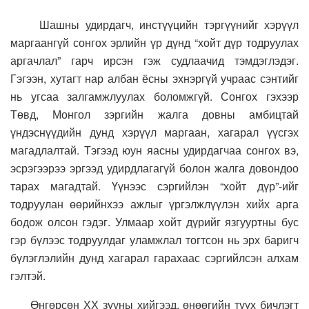
Шашны удирдагч, инстүүцийн тэргүүнийг хэрүүл
маргаангүй сонгох эрлийн үр дүнд “хойт дүр тодруулах
аргачлал” гарч ирсэн гэж судлаачид тэмдэглэдэг.
Гэгээн, хутагт нар албан ёсны эхнэргүй учраас сэнтийг
нь угсаа залгамжлуулах боломжгүй. Сонгох гэхээр
Төвд, Монгол зэргийн жалга довны амбицтай
үндэснүүдийн дунд хэрүүл маргаан, хагарал үүсгэх
магадлалтай. Тэгээд юун яасны удирдагчаа сонгох вэ,
эсрэгээрээ эргээд удирдлагагүй болон жалга довондоо
тарах магадтай. Үүнээс сэргийлэн “хойт дүр”-ийг
тодруулан өөрийнхээ ажлыг үргэлжлүүлэн хийх арга
бодож олсон гэдэг. Улмаар хойт дүрийг язгууртны бус
гэр бүлээс тодруулдаг уламжлал тогтсон нь эрх баригч
бүлэглэлийн дунд хагарал гарахаас сэргийлсэн алхам
гэлтэй.
Өнгөрсөн ХХ зууны хийгээд, өнөөгийн түүх бичлэгт