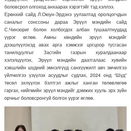
боловсрол олгоход анхаарах хэрэгтэйг тэд хэллээ.
Ерөнхий сайд Л.Оюун-Эрдэнэ уулзалтад оролцогчдын
саналыг сонссоны дараа Эрүүл мэндийн сайд
С.Чинзориг болон холбогдох албан тушаалтнуудад
үүрэг өглөө. Амны хөндийн эрүүл мэндийг
дээшлүүлэхэд авах арга хэмжээг цогцоор тусгасан
танилцуулгыг Засгийн газрын хуралдаанаар
хэлэлцүүлэх, Эрүүл мэндийн даатгалаас хувийн
хэвшлийн шүдний эмнэлгүүд санхүүжилт авч эмчилгээ
үйлчилгээ үзүүлэх асуудлыг судлах, 2024 онд “Шүд”
төсөл эхлүүлэх бэлтгэл ажлыг ханган төлөвлөгөө
гаргах, нийгмийн эрүүл мэндийг дэмжих хууль эрх зүйн
орчныг боловсронгуй болгох үүрэг өглөө.