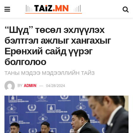
“Шүд” төсөл эхлүүлэх
бэлтгэл ажлыг хангахыг
Ерөнхий сайд үүрэг
болголоо
ТАНЫ МЭДЭЭ МЭДЭЭЛЛИЙН ТАЙЗ
BY
ADMIN
04/28/2024