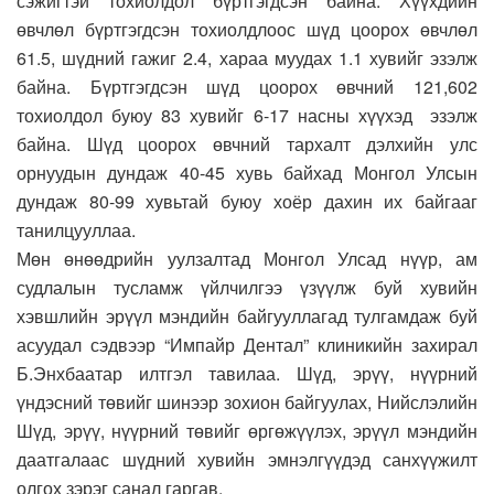
сэжигтэй тохиолдол бүртгэгдсэн байна. Хүүхдийн
өвчлөл бүртгэгдсэн тохиолдлоос шүд цоорох өвчлөл
61.5, шүдний гажиг 2.4, хараа муудах 1.1 хувийг эзэлж
байна. Бүртгэгдсэн шүд цоорох өвчний 121,602
тохиолдол буюу 83 хувийг 6-17 насны хүүхэд эзэлж
байна. Шүд цоорох өвчний тархалт дэлхийн улс
орнуудын дундаж 40-45 хувь байхад Монгол Улсын
дундаж 80-99 хувьтай буюу хоёр дахин их байгааг
танилцууллаа.
Мөн өнөөдрийн уулзалтад Монгол Улсад нүүр, ам
судлалын тусламж үйлчилгээ үзүүлж буй хувийн
хэвшлийн эрүүл мэндийн байгууллагад тулгамдаж буй
асуудал сэдвээр “Импайр Дентал” клиникийн захирал
Б.Энхбаатар илтгэл тавилаа. Шүд, эрүү, нүүрний
үндэсний төвийг шинээр зохион байгуулах, Нийслэлийн
Шүд, эрүү, нүүрний төвийг өргөжүүлэх, эрүүл мэндийн
даатгалаас шүдний хувийн эмнэлгүүдэд санхүүжилт
олгох зэрэг санал гаргав.