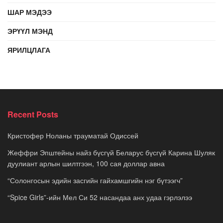
ШАР МЭДЭЭ
ЭРҮҮЛ МЭНД
ЯРИЛЦЛАГА
Recent Posts
Кристофер Ноланы трауматай Одиссей
Жеффри Эпштейны найз бүсгүй Беларус бүсгүй Карина Шуляк
дуулиант арлын шилтгээн, 100 сая доллар авна
“Солонгосын эдийн засгийн гайхамшгийн нэг бүтээгч”
“Spice Girls”-ийн Мел Си 52 насандаа анх удаа гэрлэлээ