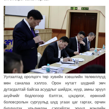
Уулзалтад оролцогч төр хувийн хэвшлийн төлөөллүүд
мөн саналаа хэллээ. Орон нутагт шүдний эмч
дутагдалтай байгаа асуудлыг шийдэх, нүүр, амны эрүүл
ахуйчийг бодлогоор бэлтгэх, цэцэрлэг, ерөнхий
боловсролын сургуульд шүд угаах цаг гаргах, орчин
бүрдүүлэх, урьдчилан сэргийлэх эрүүл мэндийн