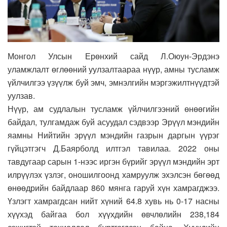
Монгол Улсын Ерөнхий сайд Л.Оюун-Эрдэнэ
уламжлалт өглөөний уулзалтаараа нүүр, амны тусламж
үйлчилгээ үзүүлж буй эмч, эмнэлгийн мэргэжилтнүүдтэй
уулзав.
Нүүр, ам судлалын тусламж үйлчилгээний өнөөгийн
байдал, тулгамдаж буй асуудал сэдвээр Эрүүл мэндийн
яамны Нийтийн эрүүл мэндийн газрын даргын үүрэг
гүйцэтгэгч Д.Баярболд илтгэл тавилаа. 2022 оны
тавдугаар сарын 1-нээс иргэн бүрийг эрүүл мэндийн эрт
илрүүлэх үзлэг, оношилгоонд хамруулж эхэлсэн бөгөөд
өнөөдрийн байдлаар 860 мянга гаруй хүн хамрагджээ.
Үзлэгт хамрагдсан нийт хүний 64.8 хувь нь 0-17 насны
хүүхэд байгаа бол хүүхдийн өвчлөлийн 238,184