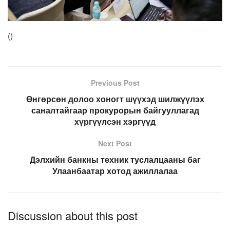
(
)
Previous Post
Өнгөрсөн долоо хоногт шүүхэд шилжүүлэх
саналтайгаар прокурорын байгууллагад
хүргүүлсэн хэргүүд
Next Post
Дэлхийн банкны техник туслалцааны баг
Улаанбаатар хотод ажиллалаа
Discussion about this post