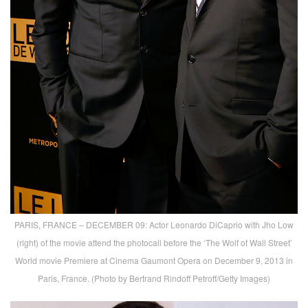
PARIS, FRANCE – DECEMBER 09: Actor Leonardo DiCaprio with Jho Low
(right) of the movie attend the photocall before the ‘The Wolf of Wall Street’
World movie Premiere at Cinema Gaumont Opera on December 9, 2013 in
Paris, France. (Photo by Bertrand Rindoff Petroff/Getty Images)