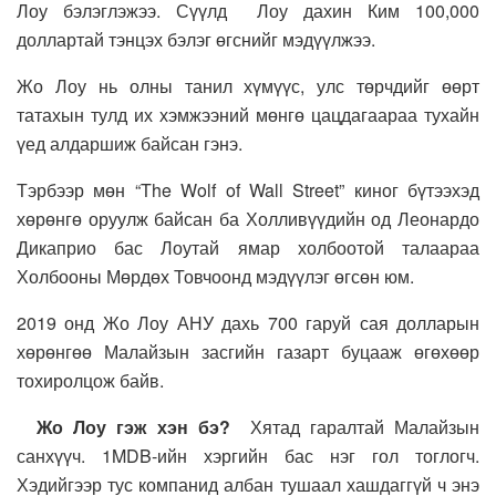
Лоу бэлэглэжээ. Сүүлд Лоу дахин Ким 100,000
доллартай тэнцэх бэлэг өгснийг мэдүүлжээ.
Жо Лоу нь олны танил хүмүүс, улс төрчдийг өөрт
татахын тулд их хэмжээний мөнгө цацдагаараа тухайн
үед алдаршиж байсан гэнэ.
Тэрбээр мөн “The Wolf of Wall Street” киног бүтээхэд
хөрөнгө оруулж байсан ба Холливүүдийн од Леонардо
Дикаприо бас Лоутай ямар холбоотой талаараа
Холбооны Мөрдөх Товчоонд мэдүүлэг өгсөн юм.
2019 онд Жо Лоу АНУ дахь 700 гаруй сая долларын
хөрөнгөө Малайзын засгийн газарт буцааж өгөхөөр
тохиролцож байв.
Жо Лоу гэж хэн бэ?
Хятад гаралтай Малайзын
санхүүч. 1MDB-ийн хэргийн бас нэг гол тоглогч.
Хэдийгээр тус компанид албан тушаал хашдаггүй ч энэ