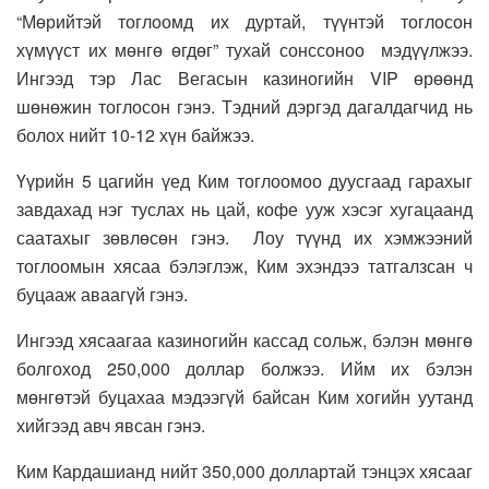
“Мөрийтэй тоглоомд их дуртай, түүнтэй тоглосон
хүмүүст их мөнгө өгдөг” тухай сонссоноо мэдүүлжээ.
Ингээд тэр Лас Вегасын казиногийн VIP өрөөнд
шөнөжин тоглосон гэнэ. Тэдний дэргэд дагалдагчид нь
болох нийт 10-12 хүн байжээ.
Үүрийн 5 цагийн үед Ким тоглоомоо дуусгаад гарахыг
завдахад нэг туслах нь цай, кофе ууж хэсэг хугацаанд
саатахыг зөвлөсөн гэнэ. Лоу түүнд их хэмжээний
тоглоомын хясаа бэлэглэж, Ким эхэндээ татгалзсан ч
буцааж аваагүй гэнэ.
Ингээд хясаагаа казиногийн кассад сольж, бэлэн мөнгө
болгоход 250,000 доллар болжээ. Ийм их бэлэн
мөнгөтэй буцахаа мэдээгүй байсан Ким хогийн уутанд
хийгээд авч явсан гэнэ.
Ким Кардашианд нийт 350,000 доллартай тэнцэх хясааг