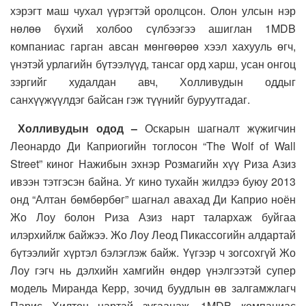
хэрэгт маш чухал үүрэгтэй оролцсон. Олон улсын нэр
нөлөө бүхий холбоо сүлбээгээ ашиглан 1MDB
компаниас гарган авсан мөнгөөрөө хээл хахууль өгч,
үнэтэй урлагийн бүтээлүүд, тансаг орд харш, усан онгоц
зэргийг худалдан авч, Холливудын оддыг
санхүүжүүлдэг байсан гэж түүнийг буруутгадаг.
Холливудын одод –
Оскарын шагналт жүжигчин
Леонардо Ди Каприогийн тоглосон “The Wolf of Wall
Street” киног Нажибын эхнэр Розмагийн хүү Риза Азиз
ивээн тэтгэсэн байна. Уг кино тухайн жилдээ буюу 2013
онд “Алтан бөмбөрбөг” шагнал авахад Ди Каприо ноён
Жо Лоу болон Риза Азиз нарт талархаж буйгаа
илэрхийлж байжээ. Жо Лоу Леод Пикассогийн алдартай
бүтээлийг хүртэл бэлэглэж байж. Үүгээр ч зогсохгүй Жо
Лоу гэгч нь дэлхийн хамгийн өндөр үнэлгээтэй супер
модель Миранда Керр, зочид буудлын өв залгамжлагч
Парис Хилтон нартай зугаацаж, 1MDB компаниас