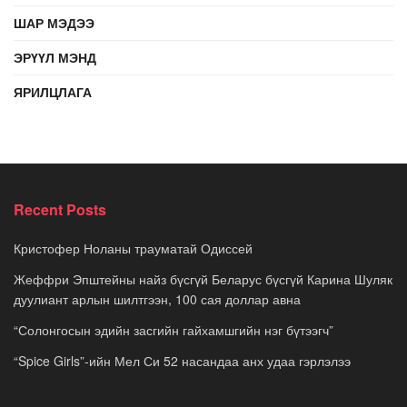
ШАР МЭДЭЭ
ЭРҮҮЛ МЭНД
ЯРИЛЦЛАГА
Recent Posts
Кристофер Ноланы трауматай Одиссей
Жеффри Эпштейны найз бүсгүй Беларус бүсгүй Карина Шуляк
дуулиант арлын шилтгээн, 100 сая доллар авна
“Солонгосын эдийн засгийн гайхамшгийн нэг бүтээгч”
“Spice Girls”-ийн Мел Си 52 насандаа анх удаа гэрлэлээ