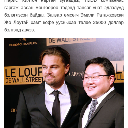
гаргаж авсан мөнгөөрөө тэдэнд тансаг үнэт эдлэлүүд
бэлэглэсэн байдаг. Загвар өмсөгч Эмили Ратажковски
Жо Лоутай хамт кофе уусныхаа төлөө 25000 доллар
бэлгэнд авчээ.