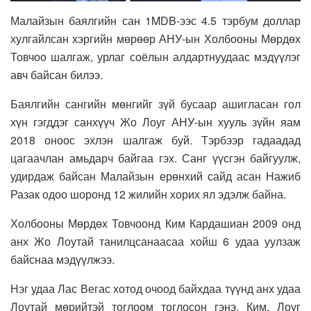
Малайзын баялгийн сан 1MDB-ээс 4.5 тэрбум доллар
хулгайлсан хэргийн мөрөөр АНУ-ын Холбооны Мөрдөх
Товчоо шалгаж, урлаг соёлын алдартнуудаас мэдүүлэг
авч байсан билээ.
Баялгийн сангийн мөнгийг зүй бусаар ашигласан гол
хүн гэгддэг санхүүч Жо Лоуг АНУ-ын хууль зүйн яам
2018 оноос эхлэн шалгаж буй. Тэрбээр гадаадад
цагаачлан амьдарч байгаа гэх. Санг үүсгэн байгуулж,
удирдаж байсан Малайзын ерөнхий сайд асан Нажиб
Разак одоо шоронд 12 жилийн хорих ял эдэлж байна.
Холбооны Мөрдөх Товчоонд Ким Кардашиан 2009 онд
анх Жо Лоутай танилцсанаасаа хойш 6 удаа уулзаж
байснаа мэдүүлжээ.
Нэг удаа Лас Вегас хотод очоод байхдаа түүнд анх удаа
Лоутай мөрийтэй тоглоом тоглосон гэнэ. Ким, Лоуг