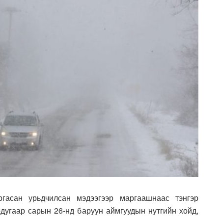
гасан урьдчилсан мэдээгээр маргаашнаас тэнгэр
рдугаар сарын 26-нд баруун аймгуудын нутгийн хойд,