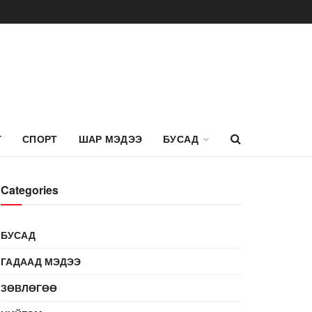
Г
СПОРТ
ШАР МЭДЭЭ
БУСАД
Categories
БУСАД
ГАДААД МЭДЭЭ
ЗӨВЛӨГӨӨ