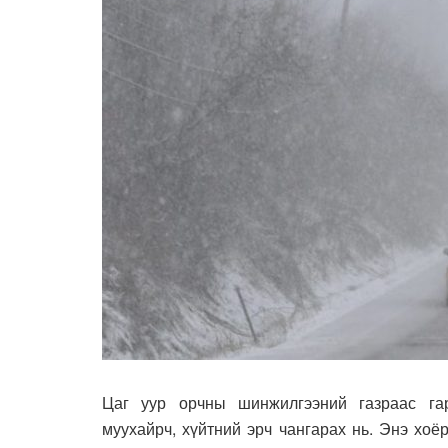
Цаг уур орчны шинжилгээний газраас гар
муухайрч, хүйтний эрч чангарах нь. Энэ хоё