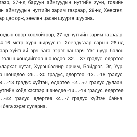
ээр, 27-нд баруун аймгуудын нутгийн зүүн, говийн
йн аймгуудын нутгийн зарим газраар, 28-нд Хөвсгөл,
аар цас орж, зөөлөн цасан шуурга шуурна.
огдын өвөр хоолойгоор, 27-нд нутгийн зарим газраар,
14-16 метр хүрч ширүүснэ. Хоёрдугаар сарын 26-нд
гаар хүйтний эрч бага зэрэг чангарч Увс нуур болон
с голын хөндийгөөр шөнөдөө -32…-37 градус, өдөртөө
улархаг нутаг, Хүрэнбэлчир орчим, Байдраг, Эг, Үүр,
өр шөнөдөө -25…-30 градус, өдөртөө -13…-18 градус,
-8…-13 градус хүйтэн, өдөртөө +2…+7 градус дулаан,
утгийн хойд хэсгээр шөнөдөө -13…-18 градус, өдөртөө
…-22 градус, өдөртөө -2…-7 градус хүйтэн байна.
 бага зэрэг суларна.