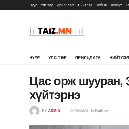
Нүүр
Улс төр
Ярилцлага
Нийтлэл
Нийгэм
Хүмүүс
Г
НҮҮР
УЛС ТӨР
ЯРИЛЦЛАГА
НИЙТЛЭ
Цас орж шууран, 
хүйтэрнэ
BY
ADMIN
04/28/2024
in
Нийгэм