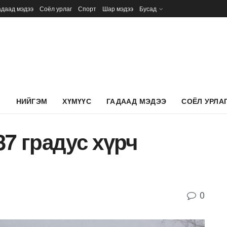
адаад мэдээ
Соёл урлаг
Спорт
Шар мэдээ
Бусад
Л
НИЙГЭМ
ХҮМҮҮС
ГАДААД МЭДЭЭ
СОЁЛ УРЛА
37 градус хүрч
0