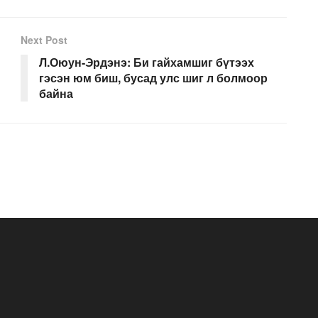
Next Post
Л.Оюун-Эрдэнэ: Би гайхамшиг бүтээх
гэсэн юм биш, бусад улс шиг л болмоор
байна