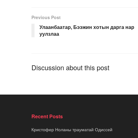
Previous Post
Улаанбаатар, Бээжин хотын дарга нар
уулзлаа
Discussion about this post
Recent Posts
Кристофер Ноланы трауматай Одиссей