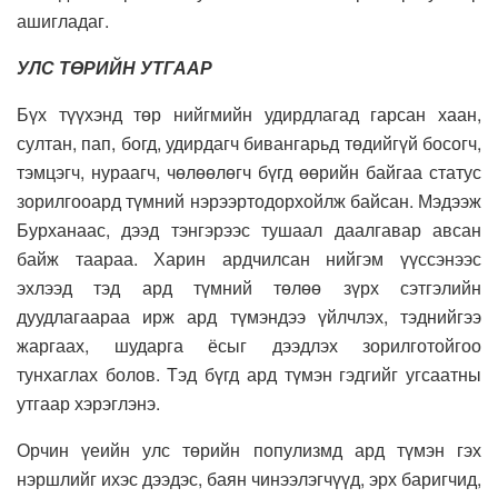
ашигладаг.
УЛС ТӨРИЙН УТГААР
Бүх түүхэнд төр нийгмийн удирдлагад гарсан хаан,
султан, пап, богд, удирдагч бивангарьд төдийгүй босогч,
тэмцэгч, нураагч, чөлөөлөгч бүгд өөрийн байгаа статус
зорилгооард түмний нэрээртодорхойлж байсан. Мэдээж
Бурханаас, дээд тэнгэрээс тушаал даалгавар авсан
байж таараа. Харин ардчилсан нийгэм үүссэнээс
эхлээд тэд ард түмний төлөө зүрх сэтгэлийн
дуудлагаараа ирж ард түмэндээ үйлчлэх, тэднийгээ
жаргаах, шударга ёсыг дээдлэх зорилготойгоо
тунхаглах болов. Тэд бүгд ард түмэн гэдгийг угсаатны
утгаар хэрэглэнэ.
Орчин үеийн улс төрийн популизмд ард түмэн гэх
нэршлийг ихэс дээдэс, баян чинээлэгчүүд, эрх баригчид,