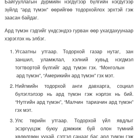
Байгууллагын дүрмийн нэгдүгээр бүлгийн нэгдүгээр
зүйлд “ард түмэн” өөрийгөө тодорхойлох эрхтэй гэж
заасан байдаг.
Ард түмэн гэдгийг үндсэндээ гурван өөр ухагдахуунаар
хэрэглэх нь элбэг.
Угсаатны утгаар. Тодорхой газар нутаг, зан
заншил, уламжлал, хэлний хувьд нэгдмэл
тогтвортой бүлгийг ард түмэн гэх. “Монголын
ард түмэн”, “Америкийн ард түмэн” гэх мэт.
Нийгмийн тодорхой анги давхарга, социал
бүлэглэлээр нь ард түмэн гэж нэрлэх нь бий.
“Нутгийн ард түмэн”, “Малчин тариачин ард түмэн”
гэх мэт.
Улс төрийн утгаар. Тодорхой үйл явдлыг
эсэргүүцэж буюу дэмжиж буй олон түмний
хөдөлгөөн уухай, сэтгэл санааг бас ард түмэн гэж