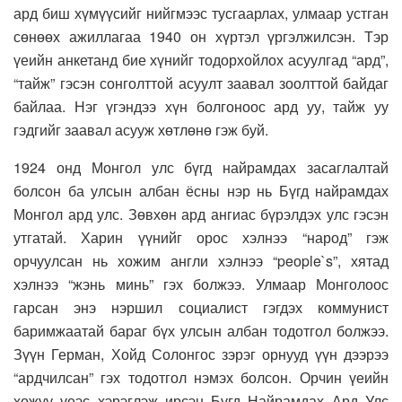
ард биш хүмүүсийг нийгмээс тусгаарлах, улмаар устган
сөнөөх ажиллагаа 1940 он хүртэл үргэлжилсэн. Тэр
үеийн анкетанд бие хүнийг тодорхойлох асуулгад “ард”,
“тайж” гэсэн сонголттой асуулт заавал зоолттой байдаг
байлаа. Нэг үгэндээ хүн болгоноос ард уу, тайж уу
гэдгийг заавал асууж хөтлөнө гэж буй.
1924 онд Монгол улс бүгд найрамдах засаглалтай
болсон ба улсын албан ёсны нэр нь Бүгд найрамдах
Монгол ард улс. Зөвхөн ард ангиас бүрэлдэх улс гэсэн
утгатай. Харин үүнийг орос хэлнээ “народ” гэж
орчуулсан нь хожим англи хэлнээ “peоple`s”, хятад
хэлнээ “жэнь минь” гэх болжээ. Улмаар Монголоос
гарсан энэ нэршил социалист гэгдэх коммунист
баримжаатай бараг бүх улсын албан тодотгол болжээ.
Зүүн Герман, Хойд Солонгос зэрэг орнууд үүн дээрээ
“ардчилсан” гэх тодотгол нэмэх болсон. Орчин үеийн
хожуу үеэс хэрэглэж ирсэн Бүгд Найрамдах Ард Улс