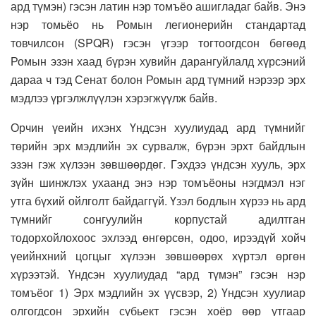
ард түмэн) гэсэн латин нэр томъёо ашигладаг байв. Энэ
нэр томьёо нь Ромын легионерийн стандартад
товчилсон (SPQR) гэсэн үгээр тогтоогдсон бөгөөд
Ромын эзэн хаад бүрэн хувийн дарангуйлалд хүрсэний
дараа ч тэд Сенат болон Ромын ард түмний нэрээр эрх
мэдлээ үргэлжлүүлэн хэрэгжүүлж байв.
Орчин үеийн ихэнх Үндсэн хуулиудад ард түмнийг
төрийн эрх мэдлийн эх сурвалж, бүрэн эрхт байдлын
эзэн гэж хүлээн зөвшөөрдөг. Гэхдээ үндсэн хууль, эрх
зүйн шинжлэх ухаанд энэ нэр томъёоны нэгдмэл нэг
утга бүхий ойлголт байдаггүй. Үзэл бодлын хүрээ нь ард
түмнийг сонгуулийн корпустай адилтган
тодорхойлохоос эхлээд өнгөрсөн, одоо, ирээдүй хойч
үеийнхний цогцыг хүлээн зөвшөөрөх хүртэл өргөн
хүрээтэй. Үндсэн хуулиудад “ард түмэн” гэсэн нэр
томъёог 1) Эрх мэдлийн эх үүсвэр, 2) Үндсэн хуулиар
олгогдсон эрхийн субьект гэсэн хоёр өөр утгаар