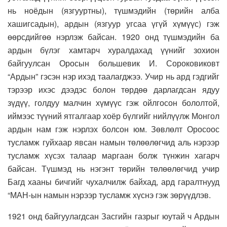
нь ноёдын (язгууртны), түшмэдийн (төрийн алба
хашигсадын), ардын (язгуур угсаа үгүй хүмүүс) гэж
өөрсдийгөө нэрлэж байсан. 1920 онд түшмэдийн ба
ардын бүлэг хамтарч хуралдахад үүнийг зохион
байгуулсан Оросын большевик И. Сороковиковт
“Ардын” гэсэн нэр ихэд таалагджээ. Учир нь ард гэдгийг
тэрээр ихэс дээдэс болон төрдөө дарлагдсан ядуу
зүдүү, голдуу малчин хүмүүс гэж ойлгосон бололтой,
иймээс түүний ятгалгаар хоёр бүлгийг нийлүүлж Монгол
ардын нам гэж нэрлэх болсон юм. Зөвлөлт Оросоос
тусламж гуйхаар явсан намын төлөөлөгчид аль нэрээр
тусламж хүсэх талаар маргаан болж түнжин хагарч
байсан. Түшмэд нь нэгэнт төрийн төлөөлөгчид учир
Багд хааны бичгийг чухалчилж байхад, ард гаралтнууд
“МАН-ын намын нэрээр тусламж хүснэ гэж зөрүүдлэв.
1921 онд байгуулагдсан Засгийн газрыг юутай ч Ардын