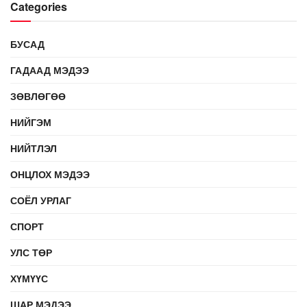
Categories
БУСАД
ГАДААД МЭДЭЭ
ЗӨВЛӨГӨӨ
НИЙГЭМ
НИЙТЛЭЛ
ОНЦЛОХ МЭДЭЭ
СОЁЛ УРЛАГ
СПОРТ
УЛС ТӨР
ХҮМҮҮС
ШАР МЭДЭЭ