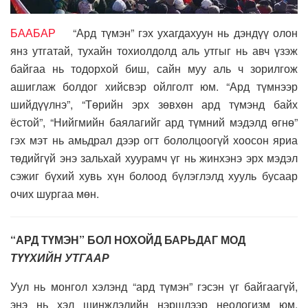
БААБАР
“Ард түмэн” гэх ухагдахуун нь дэндүү олон
янз утгатай, тухайн тохиолдолд аль утгыг нь авч үзэж
байгаа нь тодорхой биш, сайн муу аль ч зорилгож
ашиглаж болдог хийсвэр ойлголт юм. “Ард түмнээр
шийдүүлнэ”, “Төрийн эрх зөвхөн ард түмэнд байх
ёстой”, “Нийгмийн баялагийг ард түмний мэдэлд өгнө”
гэх мэт нь амьдрал дээр огт бололцоогүй хоосон яриа
төдийгүй энэ зальхай хуурамч үг нь жинхэнэ эрх мэдэл
сэжиг бүхий хувь хүн болоод бүлэглэлд хууль бусаар
очих шургаа мөн.
“АРД ТҮМЭН” БОЛ НОХОЙД БАРЬДАГ МОД
ТҮҮХИЙН УТГААР
Уул нь монгол хэлэнд “ард түмэн” гэсэн үг байгаагүй,
энэ нь хэл шинжлэлийн нэршлээр неологизм юм.