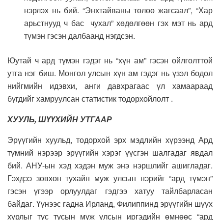
нэрлэх нь бий. “Энхтайваны төлөө жагсаал”, “Хар
арьстнууд ч бас чухал” хөдөлгөөн гэх мэт нь ард
түмэн гэсэн далбаанд нэгдсэн.
Юутай ч ард түмэн гэдэг нь “хүн ам” гэсэн ойлголттой
утга нэг биш. Монгол улсын хүн ам гэдэг нь үзэл бодол
нийгмийн идэвхи, анги давхрагаас үл хамаараад
бүгдийг хамруулсан статистик тодорхойлолт .
ХУУЛЬ, ШҮҮХИЙН УТГААР
Эрүүгийн хуульд, тодорхой эрх мэдлийн хүрээнд Ард
түмний нэрээр эрүүгийн хэрэг үүсгэн шалгадаг явдал
бий. АНУ-ын хэд хэдэн муж энэ нэршлийг ашигладаг.
Гэхдээ зөвхөн тухайн муж улсын нэрийг “ард түмэн”
гэсэн үгээр орлуулдаг гэдгээ хатуу тайлбарласан
байдаг. Үүнээс гадна Ирланд, Филиппинд эрүүгийн шүүх
хурлыг тус тусын муж улсын иргэдийн өмнөөс “ард