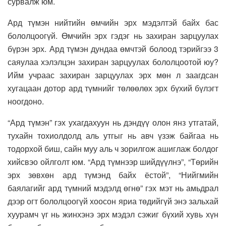
сурвалж юм.
Ард түмэн нийтийн өмчийн эрх мэдэлтэй байх бас
бололцоогүй. Өмчийн эрх гэдэг нь захиран зарцуулах
бүрэн эрх. Ард түмэн дундаа өмчтэй болоод тэрийгээ 3
саяулаа хэлэлцэн захиран зарцуулах бололцоотой юу?
Ийм учраас захиран зарцуулах эрх мөн л заагдсан
хугацаан дотор ард түмнийг төлөөлөх эрх бүхий бүлэгт
ноогдоно.
“Ард түмэн” гэх ухагдахуун нь дэндүү олон янз утгатай,
тухайн тохиолдолд аль утгыг нь авч үзэж байгаа нь
тодорхой биш, сайн муу аль ч зорилгож ашиглаж болдог
хийсвэо ойлголт юм. “Ард түмнээр шийдүүлнэ”, “Төрийн
эрх зөвхөн ард түмэнд байх ёстой”, “Нийгмийн
баялагийг ард түмний мэдэлд өгнө” гэх мэт нь амьдрал
дээр огт бололцоогүй хоосон яриа төдийгүй энэ зальхай
хуурамч үг нь жинхэнэ эрх мэдэл сэжиг бүхий хувь хүн