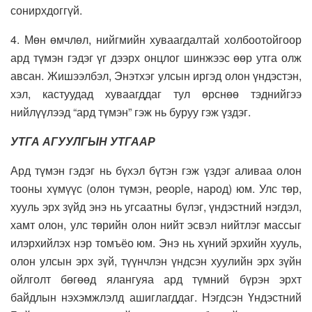
сонирхдоггүй.
4. Мөн өмчлөл, нийгмийн хуваагдалтай холбоотойгоор
ард түмэн гэдэг үг дээрх онцлог шинжээс өөр утга олж
авсан. Жишээлбэл, Энэтхэг улсын иргэд олон үндэстэн,
хэл, кастуудад хуваагддаг тул өрснөө тэднийгээ
нийлүүлээд “ард түмэн” гэж нь буруу гэж үздэг.
УТГА АГУУЛГЫН УТГААР
Ард түмэн гэдэг нь бүхэл бүтэн гэж үздэг аливаа олон
тооны хүмүүс (олон түмэн, peоple, народ) юм. Улс төр,
хууль эрх зүйд энэ нь угсаатны бүлэг, үндэстний нэгдэл,
хамт олон, улс төрийн олон нийт эсвэл нийтлэг массыг
илэрхийлэх нэр томъёо юм. Энэ нь хүний эрхийн хууль,
олон улсын эрх зүй, түүнчлэн үндсэн хуулийн эрх зүйн
ойлголт бөгөөд ялангуяа ард түмний бүрэн эрхт
байдлын нэхэмжлэлд ашиглагддаг. Нэгдсэн Үндэстний