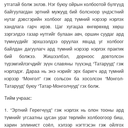
утгатай болж эхлэв. Нэг буюу ойрын холбоотой бүлгүүд
байгуулагдан эртний мужууд бий болсноор үндэстний
нутаг дэвсгэрийн холбоог ард түмний нэрээр нэрлэх
хандлага гарч ирэв. Цаг хугацаа өнгөрөхөд хөрш
зэргэлдээ газар нутгийг булаан авч, оршин суудаг ард
түмнүүдийг эрхшээлдээ оруулах явцад уг холбоог
байлдан дагуулагч ард түмний нэрээр нэрлэх практик
бий болжээ. Жишээлбэл, дорноос довтолсон
түрэмгийлэгчдийг зүүн славяны түүхэнд “Татарууд” гэж
нэрлэдэг. Дараа нь энэ нэрийг эрх баригч ард түмний
нэрээр “Монгол” гэж сольсон ба хосолсон “Монгол-
Татарууд” буюу “Татар-Монголчууд” гэх болж.
Тийм учраас:
1. “Эртний Герегчүүд” гэж нэрлэх нь олон тооны ард
түмнийг угсаатны цусан ураг төрлийн холбоогоор биш,
харин эллинист соёл, хэлээр нэгтгэсэн гэж ойлгох