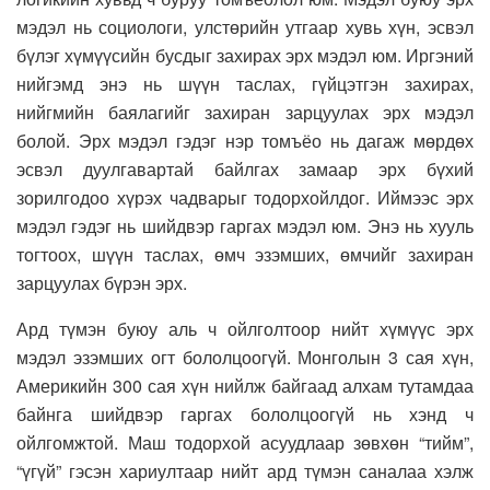
мэдэл нь социологи, улстөрийн утгаар хувь хүн, эсвэл
бүлэг хүмүүсийн бусдыг захирах эрх мэдэл юм. Иргэний
нийгэмд энэ нь шүүн таслах, гүйцэтгэн захирах,
нийгмийн баялагийг захиран зарцуулах эрх мэдэл
болой. Эрх мэдэл гэдэг нэр томъёо нь дагаж мөрдөх
эсвэл дуулгавартай байлгах замаар эрх бүхий
зорилгодоо хүрэх чадварыг тодорхойлдог. Иймээс эрх
мэдэл гэдэг нь шийдвэр гаргах мэдэл юм. Энэ нь хууль
тогтоох, шүүн таслах, өмч эзэмших, өмчийг захиран
зарцуулах бүрэн эрх.
Ард түмэн буюу аль ч ойлголтоор нийт хүмүүс эрх
мэдэл эзэмших огт бололцоогүй. Монголын 3 сая хүн,
Америкийн 300 сая хүн нийлж байгаад алхам тутамдаа
байнга шийдвэр гаргах бололцоогүй нь хэнд ч
ойлгомжтой. Маш тодорхой асуудлаар зөвхөн “тийм”,
“үгүй” гэсэн хариултаар нийт ард түмэн саналаа хэлж