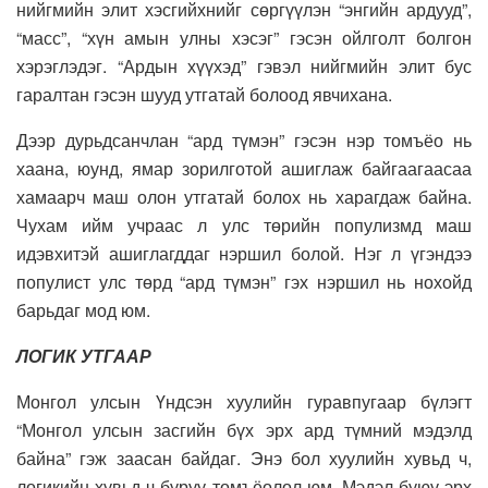
нийгмийн элит хэсгийхнийг сөргүүлэн “энгийн ардууд”,
“масс”, “хүн амын улны хэсэг” гэсэн ойлголт болгон
хэрэглэдэг. “Ардын хүүхэд” гэвэл нийгмийн элит бус
гаралтан гэсэн шууд утгатай болоод явчихана.
Дээр дурьдсанчлан “ард түмэн” гэсэн нэр томъёо нь
хаана, юунд, ямар зорилготой ашиглаж байгаагаасаа
хамаарч маш олон утгатай болох нь харагдаж байна.
Чухам ийм учраас л улс төрийн популизмд маш
идэвхитэй ашиглагддаг нэршил болой. Нэг л үгэндээ
популист улс төрд “ард түмэн” гэх нэршил нь нохойд
барьдаг мод юм.
ЛОГИК УТГААР
Монгол улсын Үндсэн хуулийн гуравпугаар бүлэгт
“Монгол улсын засгийн бүх эрх ард түмний мэдэлд
байна” гэж заасан байдаг. Энэ бол хуулийн хувьд ч,
логикийн хувьд ч буруу томъёолол юм. Мэдэл буюу эрх