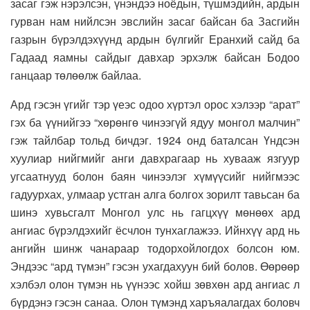
засаг гэж нэрэлсэн, үнэндээ ноёдын, түшмэдийн, ардын
гурван нам нийлсэн эвслийн засаг байсан ба Засгийн
газрын бүрэлдэхүүнд ардын бүлгийг Еранхий сайд ба
Гадаад яамны сайдыг давхар эрхэлж байсан Бодоо
ганцаар төлөөлж байлаа.
Ард гэсэн үгийг тэр үеэс одоо хүртэл орос хэлээр “арат”
гэх ба үүнийгээ “хөрөнгө чинээгүй ядуу монгол малчин”
гэж тайлбар тольд бичдэг. 1924 онд баталсан Үндсэн
хуулиар нийгмийг анги давхрагаар нь хувааж язгуур
угсаатнууд болон баян чинээлэг хүмүүсийг нийгмээс
гадуурхах, улмаар устган алга болгох зорилт тавьсан ба
шинэ хувьсгалт Монгол улс нь гагцхүү мөнөөх ард
ангиас бүрэлдэхийг ёсчлон тунхаглажээ. Ийнхүү ард нь
ангийн шинж чанараар тодорхойлогдох болсон юм.
Эндээс “ард түмэн” гэсэн ухагдахуун бий болов. Өөрөөр
хэлбэл олон түмэн нь үүнээс хойш зөвхөн ард ангиас л
бүрдэнэ гэсэн санаа. Олон түмэнд харъяалагдах боловч