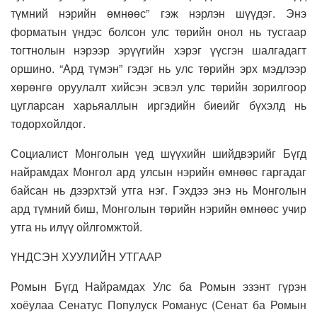
түмний нэрийн өмнөөс” гэж нэрлэн шүүдэг. Энэ
форматын үндэс болсон улс төрийн онол нь тусгаар
тогтнолын нэрээр эрүүгийн хэрэг үүсгэн шалгадагт
оршино. “Ард түмэн” гэдэг нь улс төрийн эрх мэдлээр
хөрөнгө оруулалт хийсэн эсвэл улс төрийн зорилгоор
цугларсан харьяаллын иргэдийн биеийг бүхэлд нь
тодорхойлдог.
Социалист Монголын үед шүүхийн шийдвэрийг Бүгд
найрамдах Монгол ард улсын нэрийн өмнөөс гаргадаг
байсан нь дээрхтэй утга нэг. Гэхдээ энэ нь Монголын
ард түмний биш, Монголын төрийн нэрийн өмнөөс учир
утга нь илүү ойлгомжтой.
ҮНДСЭН ХУУЛИЙН УТГААР
Ромын Бүгд Найрамдах Улс ба Ромын эзэнт гүрэн
хоёулаа Сенатус Популуск Романус (Сенат ба Ромын