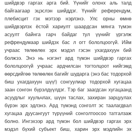
шийдвэр гаргах арга бий. Үүнийг олонх аль талд
байгаагаар эцэслэн шийддэг. Үүнийг референдум,
плебисцит гэх мэтээр нэрлэнэ. Улс орны өмнө
шийдвэрлэх ёстой хариулт шаардсан мянга түмэн
асуулт байнга гарч байдаг тул үүнийг үргэлж
рефрендумаар шийдэх бас л огт бололцоогүй. Ийм
учраас төлөөлөх эрх мэдэл гэсэн ухагдахуун бий
болжээ. Энэ нь нэгэнт ард түмэн шийдвэр гаргах
бололцоогүй учраас ардчилсан тогтолцоот нийгэмд
өөрсдийгөө төлөөлөх багийг шударга (энэ бас тодорхой
биш ухагдахуун шүү!) сонгуулиар тодорхой хугацаа
заан сонгон бүрэлдүүлдэг. Тэр баг заагдсан хугацаанд
асуудлыг хуульчлах, шүүн таслах, захиран зарцуулах
бүрэн эрх эдлэнэ. Ард түмэнд сонголт эс таалагдвал
хугацаа дуусангуут түрүүний сонголтоосоо татгалзаж
болно. Ингэхээр ард түмэн бол шийдвэр гаргах эрх
мэдэл бүхий субъект биш, харин эрх мэдлийн эх