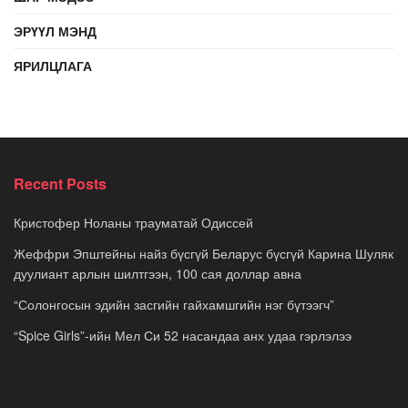
ЭРҮҮЛ МЭНД
ЯРИЛЦЛАГА
Recent Posts
Кристофер Ноланы трауматай Одиссей
Жеффри Эпштейны найз бүсгүй Беларус бүсгүй Карина Шуляк
дуулиант арлын шилтгээн, 100 сая доллар авна
“Солонгосын эдийн засгийн гайхамшгийн нэг бүтээгч”
“Spice Girls”-ийн Мел Си 52 насандаа анх удаа гэрлэлээ