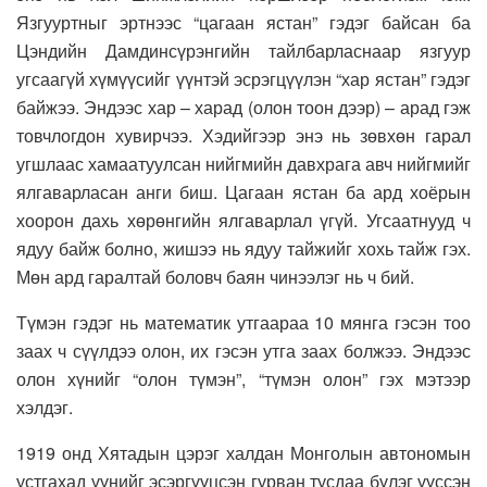
Язгууртныг эртнээс “цагаан ястан” гэдэг байсан ба
Цэндийн Дамдинсүрэнгийн тайлбарласнаар язгуур
угсаагүй хүмүүсийг үүнтэй эсрэгцүүлэн “хар ястан” гэдэг
байжээ. Эндээс хар – харад (олон тоон дээр) – арад гэж
товчлогдон хувирчээ. Хэдийгээр энэ нь зөвхөн гарал
угшлаас хамаатуулсан нийгмийн давхрага авч нийгмийг
ялгаварласан анги биш. Цагаан ястан ба ард хоёрын
хоорон дахь хөрөнгийн ялгаварлал үгүй. Угсаатнууд ч
ядуу байж болно, жишээ нь ядуу тайжийг хохь тайж гэх.
Мөн ард гаралтай боловч баян чинээлэг нь ч бий.
Түмэн гэдэг нь математик утгаараа 10 мянга гэсэн тоо
заах ч сүүлдээ олон, их гэсэн утга заах болжээ. Эндээс
олон хүнийг “олон түмэн”, “түмэн олон” гэх мэтээр
хэлдэг.
1919 онд Хятадын цэрэг халдан Монголын автономын
устгахад үүнийг эсэргүүцсэн гурван тусдаа бүлэг үүссэн