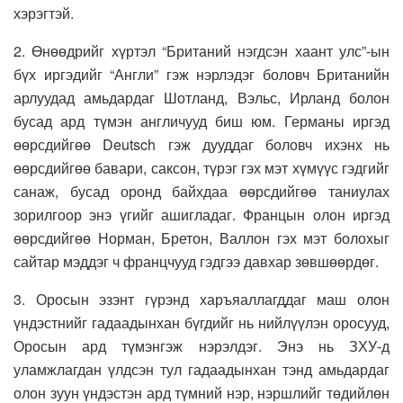
хэрэгтэй.
2. Өнөөдрийг хүртэл “Британий нэгдсэн хаант улс”-ын
бүх иргэдийг “Англи” гэж нэрлэдэг боловч Британийн
арлуудад амьдардаг Шотланд, Вэльс, Ирланд болон
бусад ард түмэн англичууд биш юм. Германы иргэд
өөрсдийгөө Deutsch гэж дууддаг боловч ихэнх нь
өөрсдийгөө бавари, саксон, түрэг гэх мэт хүмүүс гэдгийг
санаж, бусад оронд байхдаа өөрсдийгөө таниулах
зорилгоор энэ үгийг ашигладаг. Францын олон иргэд
өөрсдийгөө Норман, Бретон, Валлон гэх мэт болохыг
сайтар мэддэг ч францчууд гэдгээ давхар зөвшөөрдөг.
3. Оросын эзэнт гүрэнд харъяаллагддаг маш олон
үндэстнийг гадаадынхан бүгдийг нь нийлүүлэн оросууд,
Оросын ард түмэнгэж нэрэлдэг. Энэ нь ЗХУ-д
уламжлагдан үлдсэн тул гадаадынхан тэнд амьдардаг
олон зуун үндэстэн ард түмний нэр, нэршлийг төдийлөн