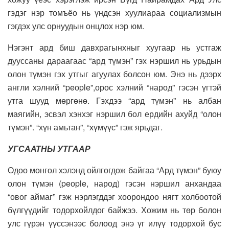
гэдэг нэр томъёо нь үндсэн хуулиараа социализмын
гэгдэх улс орнуудын онцлох нэр юм.
Нэгэнт ард биш давхрагынхныг хуугаар нь устгаж
дууссаны дараагаас “ард түмэн” гэх нэршил нь урьдын
олон түмэн гэх утгыг агуулах болсон юм. Энэ нь дээрх
англи хэлний “peоple”,орос хэлний “народ” гэсэн үгтэй
утга шууд мөргөнө. Гэхдээ “ард түмэн” нь албан
маягийн, эсвэл хэнхэг нэршил бол ердийн ахуйд “олон
түмэн”. “хүн амьтан”, “хүмүүс” гэж ярьдаг.
УГСААТНЫ УТГААР
Одоо монгол хэлэнд ойлгогдож байгаа “Ард түмэн” буюу
олон түмэн (peоple, народ) гэсэн нэршил анхандаа
“овог аймаг” гэж нэрлэгддэг хоорондоо нягт холбоотой
бүлгүүдийг тодорхойлдог байжээ. Хожим нь төр болон
улс гүрэн үүссэнээс болоод энэ үг илүү тодорхой бус