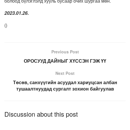
болоод бүлэглэлд хууль бусаар очих шургаа мөн.
2023.01.26.
(
)
Previous Post
ОРОСУУД ДАЙНЫГ ХҮССЭН ГЭЖ ҮҮ
Next Post
Төсөв, санхүүгийн асуудал хариуцсан албан
тушаалтнуудад сургалт зохион байгуулав
Discussion about this post