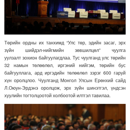
Төрийн ордны их танхимд “Улс төр, эдийн засаг, эрх
зүйн шийдэл-нийгмийн зөвшилцөл” чуулга
уулзалт зохион байгуулагдлаа. Тус чуулганд улс төрийн
32 намын төлөөлөл, иргэний нийгэм, төрийн бус
байгууллага, ард иргэдийн төлөөлөл зэрэг 600 гаруй
хүн оролцлоо. Чуулганд Монгол Улсын Ерөнхий сайд
Л.Оюун-Эрдэнэ оролцож, эрх зүйн шинэтгэл, үндсэн
хуулийн тогтолцоотой холбоотой илтгэл тавилаа.