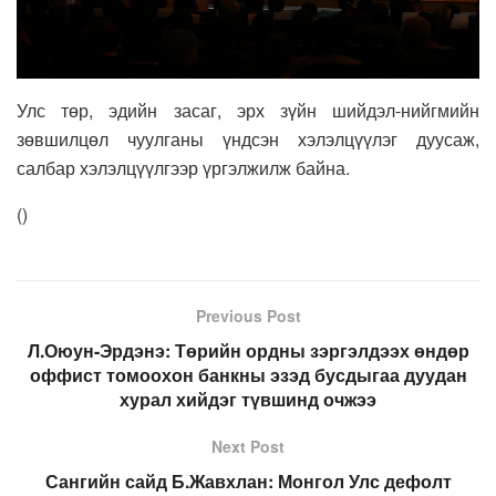
Улс төр, эдийн засаг, эрх зүйн шийдэл-нийгмийн
зөвшилцөл чуулганы үндсэн хэлэлцүүлэг дуусаж,
салбар хэлэлцүүлгээр үргэлжилж байна.
(
)
Previous Post
Л.Оюун-Эрдэнэ: Төрийн ордны зэргэлдээх өндөр
оффист томоохон банкны эзэд бусдыгаа дуудан
хурал хийдэг түвшинд очжээ
Next Post
Сангийн сайд Б.Жавхлан: Монгол Улс дефолт