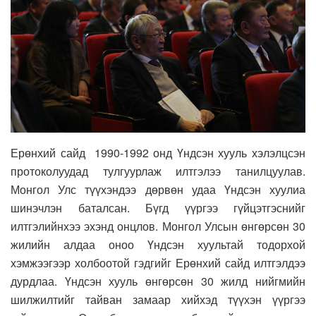
Ерөнхий сайд 1990-1992 онд Үндсэн хууль хэлэлцсэн
протоколуудад тулгуурлаж илтгэлээ танилцуулав.
Монгол Улс түүхэндээ дөрвөн удаа Үндсэн хуулиа
шинэчлэн баталсан. Бүгд үүргээ гүйцэтгэснийг
илтгэлийнхээ эхэнд онцлов. Монгол Улсын өнгөрсөн 30
жилийн алдаа оноо Үндсэн хуультай тодорхой
хэмжээгээр холбоотой гэдгийг Ерөнхий сайд илтгэлдээ
дурдлаа. Үндсэн хууль өнгөрсөн 30 жилд нийгмийн
шилжилтийг тайван замаар хийхэд түүхэн үүргээ