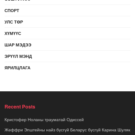
СПОРТ
УЛС ТӨР
ХҮМҮҮС
ШАР МЭДЭЭ
ЭРҮҮЛ МЭНД
ЯРИЛЦЛАГА
Recent Posts
Кристофер Ноланы трауматай Одиссей
Жеффри Эпштейны найз бүсгүй Беларус бүсгүй Карина Шуляк