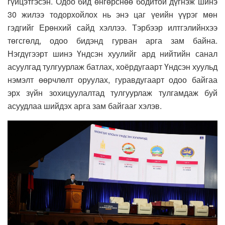
гүйцэтгэсэн. Одоо бид өнгөрснөө бодитой дүгнэж шинэ
30 жилээ тодорхойлох нь энэ цаг үеийн үүрэг мөн
гэдгийг Ерөнхий сайд хэллээ. Тэрбээр илтгэлийнхээ
төгсгөлд, одоо бидэнд гурван арга зам байна.
Нэгдүгээрт шинэ Үндсэн хуулийг ард нийтийн санал
асуулгад тулгуурлаж батлах, хоёрдугаарт Үндсэн хуульд
нэмэлт өөрчлөлт оруулах, гуравдугаарт одоо байгаа
эрх зүйн зохицуулалтад тулгуурлаж тулгамдаж буй
асуудлаа шийдэх арга зам байгааг хэлэв.