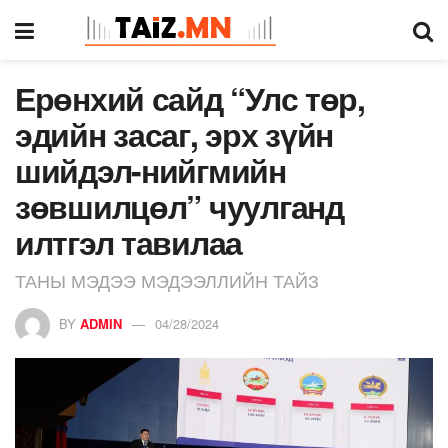
Ерөнхий сайд “Улс төр,
эдийн засаг, эрх зүйн
шийдэл-нийгмийн
зөвшилцөл” чуулганд
илтгэл тавилаа
ТАНЫ МЭДЭЭ МЭДЭЭЛЛИЙН ТАЙЗ
BY
ADMIN
04/28/2024