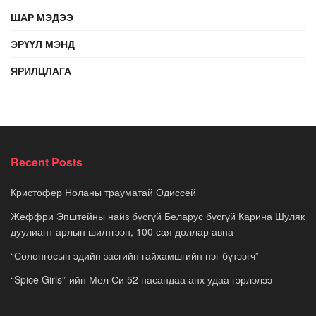
ШАР МЭДЭЭ
ЭРҮҮЛ МЭНД
ЯРИЛЦЛАГА
Recent Posts
Кристофер Ноланы трауматай Одиссей
Жеффри Эпштейны найз бүсгүй Беларус бүсгүй Карина Шуляк
дуулиант арлын шилтгээн, 100 сая доллар авна
“Солонгосын эдийн засгийн гайхамшгийн нэг бүтээгч”
“Spice Girls”-ийн Мел Си 52 насандаа анх удаа гэрлэлээ