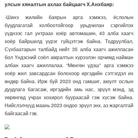
улсын хяналтын ахлах байцаагч Х.Анхбаяр:
-Шинэ жилийн баярын арга хэмжээ, ёслолын
буудлагатай холбоотойгоор урьдчилан сэргийлэх
үүднээс гал унтраах хоёр автомашин, 43 алба хаагч
хоёр байршилд үүрэг гүйцэтгэж байна. Тодруулбал,
Сүхбаатарын талбайд нийт 35 алба хаагч ажилласан
бол Үндэсний соёл амралтын хүрээлэн орчимд найман
албан хаагч ажиллалаа. “Мөнгөн үдэш” арга хэмжээ
хоёр жил завсардсан болохоор иргэдийн сэтгэгдэл их
өндөр байна. Ирж буй 2023 онд гамшиг, аюулт ослын
дуудлага багасаж, иргэдийн амь нас, эрүүл мэнд, эд
хөрөнгөд учрах хохирол буураасай гэж хүсэж байна.
Нийслэлчүүд маань 2023 ондоо эрүүл энх, аз жаргалтай
байгаасай гэв.