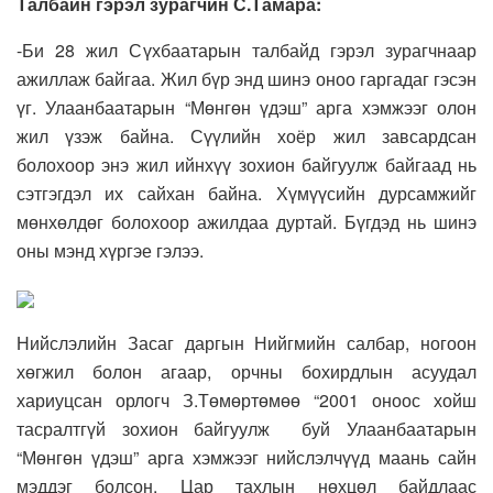
Талбайн гэрэл зурагчин С.Тамара:
-Би 28 жил Сүхбаатарын талбайд гэрэл зурагчнаар
ажиллаж байгаа. Жил бүр энд шинэ оноо гаргадаг гэсэн
үг. Улаанбаатарын “Мөнгөн үдэш” арга хэмжээг олон
жил үзэж байна. Сүүлийн хоёр жил завсардсан
болохоор энэ жил ийнхүү зохион байгуулж байгаад нь
сэтгэгдэл их сайхан байна. Хүмүүсийн дурсамжийг
мөнхөлдөг болохоор ажилдаа дуртай. Бүгдэд нь шинэ
оны мэнд хүргэе гэлээ.
Нийслэлийн Засаг даргын Нийгмийн салбар, ногоон
хөгжил болон агаар, орчны бохирдлын асуудал
хариуцсан орлогч З.Төмөртөмөө “2001 оноос хойш
тасралтгүй зохион байгуулж буй Улаанбаатарын
“Мөнгөн үдэш” арга хэмжээг нийслэлчүүд маань сайн
мэддэг болсон. Цар тахлын нөхцөл байдлаас