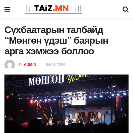
Сүхбаатарын талбайд
“Мөнгөн үдэш” баярын
арга хэмжээ боллоо
BY
ADMIN
04/28/2024