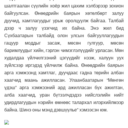
шалтгаалан сүүлийн хоёр жил цахим хэлбэрээр зохион
байгуулсан. Өнөөдрийн баярын хөтөлбөрт залуу
дуучид, хамтлагуудыг урьж оролцуулж байгаа. Талбай
дээр ч залуу үзэгчид их байна. Энэ жил бид
Сүхбаатарын талбайд олон улсын байгууллагуудын
гацуур моддыг засаж, мөсөн гулгуур, мөсөн
баримлуудыг хийн, гэрлэн чимэглэлүүдийг урласан. Мөн
худалдаа үйлчилгээний цэгүүдийг нээж, халуун уух
зүйлсээр иргэдэд үйлчилж байна. Өнөөдрийн баярын
арга хэмжээнд хамтлаг, дуучдаас гадна төрийн албан
хаагчид маань ажилласан. Улаанбаатарын “Мөнгөн
үдэш” арга хэмжээний ард ажилласан бүх ажилтан,
алба хаагчид, уран бүтээлчдэдээ нийслэлийн нийт
удирдлагуудын нэрийн өмнөөс талархал илэрхийлмээр
байна. Шинэ оны мэнд дэвшүүлье” хэмээсэн юм.