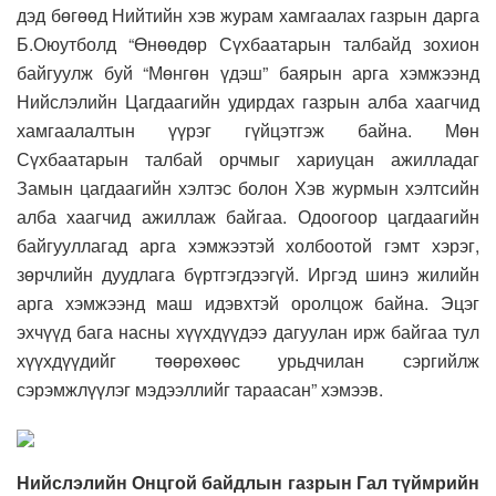
дэд бөгөөд Нийтийн хэв журам хамгаалах газрын дарга
Б.Оюутболд “Өнөөдөр Сүхбаатарын талбайд зохион
байгуулж буй “Мөнгөн үдэш” баярын арга хэмжээнд
Нийслэлийн Цагдаагийн удирдах газрын алба хаагчид
хамгаалалтын үүрэг гүйцэтгэж байна. Мөн
Сүхбаатарын талбай орчмыг хариуцан ажилладаг
Замын цагдаагийн хэлтэс болон Хэв журмын хэлтсийн
алба хаагчид ажиллаж байгаа. Одоогоор цагдаагийн
байгууллагад арга хэмжээтэй холбоотой гэмт хэрэг,
зөрчлийн дуудлага бүртгэгдээгүй. Иргэд шинэ жилийн
арга хэмжээнд маш идэвхтэй оролцож байна. Эцэг
эхчүүд бага насны хүүхдүүдээ дагуулан ирж байгаа тул
хүүхдүүдийг төөрөхөөс урьдчилан сэргийлж
сэрэмжлүүлэг мэдээллийг тараасан” хэмээв.
Нийслэлийн Онцгой байдлын газрын Гал түймрийн