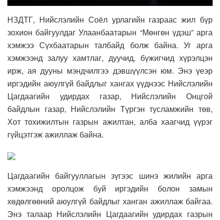
НЗДТГ, Нийслэлийн Соёл урлагийн газраас жил бүр
зохион байгуулдаг Улаанбаатарын “Мөнгөн үдэш” арга
хэмжээ Сүхбаатарын талбайд болж байна. Уг арга
хэмжээнд залуу хамтлаг, дуучид, бүжигчид хүрэлцэн
ирж, ая дууны мэндчилгээ дэвшүүлсэн юм. Энэ үеэр
иргэдийн аюулгүй байдлыг хангах үүднээс Нийслэлийн
Цагдаагийн удирдах газар, Нийслэлийн Онцгой
байдлын газар, Нийслэлийн Түргэн тусламжийн төв,
Хот тохижилтын газрын ажилтан, алба хаагчид үүрэг
гүйцэтгэж ажиллаж байна.
Цагдаагийн байгууллагын зүгээс шинэ жилийн арга
хэмжээнд оролцож буй иргэдийн болон замын
хөдөлгөөний аюулгүй байдлыг ханган ажиллаж байгаа.
Энэ талаар Нийслэлийн Цагдаагийн удирдах газрын