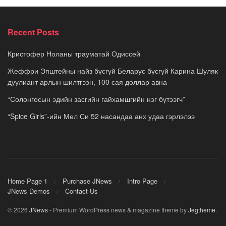
Recent Posts
Кристофер Ноланы трауматай Одиссей
Жеффри Эпштейны найз бүсгүй Беларус бүсгүй Карина Шуляк
дуулиант арлын шилтгээн, 100 сая доллар авна
“Солонгосын эдийн засгийн гайхамшгийн нэг бүтээгч”
“Spice Girls”-ийн Мел Си 52 насандаа анх удаа гэрлэлээ
Home Page 1
Purchase JNews
Intro Page
JNews Demos
Contact Us
© 2026
JNews
- Premium WordPress news & magazine theme by
Jegtheme
.