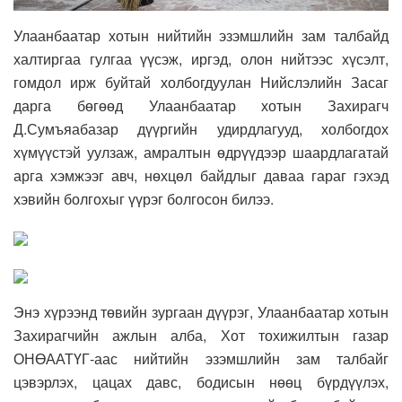
Улаанбаатар хотын нийтийн эзэмшлийн зам талбайд
халтиргаа гулгаа үүсэж, иргэд, олон нийтээс хүсэлт,
гомдол ирж буйтай холбогдуулан Нийслэлийн Засаг
дарга бөгөөд Улаанбаатар хотын Захирагч
Д.Сумъяабазар дүүргийн удирдлагууд, холбогдох
хүмүүстэй уулзаж, амралтын өдрүүдээр шаардлагатай
арга хэмжээг авч, нөхцөл байдлыг даваа гараг гэхэд
хэвийн болгохыг үүрэг болгосон билээ.
Энэ хүрээнд төвийн зургаан дүүрэг, Улаанбаатар хотын
Захирагчийн ажлын алба, Хот тохижилтын газар
ОНӨААТҮГ-аас нийтийн эзэмшлийн зам талбайг
цэвэрлэх, цацах давс, бодисын нөөц бүрдүүлэх,