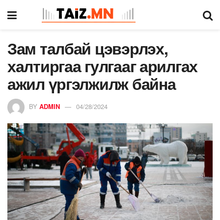
Зам талбай цэвэрлэх,
халтиргаа гулгааг арилгах
ажил үргэлжилж байна
BY
ADMIN
04/28/2024