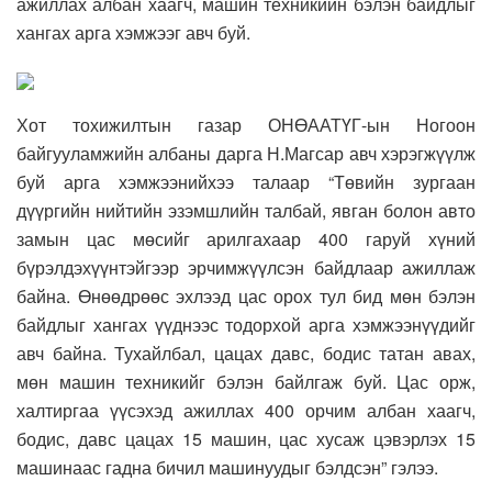
ажиллах албан хаагч, машин техникийн бэлэн байдлыг
хангах арга хэмжээг авч буй.
Хот тохижилтын газар ОНӨААТҮГ-ын Ногоон
байгууламжийн албаны дарга Н.Магсар авч хэрэгжүүлж
буй арга хэмжээнийхээ талаар “Төвийн зургаан
дүүргийн нийтийн эзэмшлийн талбай, явган болон авто
замын цас мөсийг арилгахаар 400 гаруй хүний
бүрэлдэхүүнтэйгээр эрчимжүүлсэн байдлаар ажиллаж
байна. Өнөөдрөөс эхлээд цас орох тул бид мөн бэлэн
байдлыг хангах үүднээс тодорхой арга хэмжээнүүдийг
авч байна. Тухайлбал, цацах давс, бодис татан авах,
мөн машин техникийг бэлэн байлгаж буй. Цас орж,
халтиргаа үүсэхэд ажиллах 400 орчим албан хаагч,
бодис, давс цацах 15 машин, цас хусаж цэвэрлэх 15
машинаас гадна бичил машинуудыг бэлдсэн” гэлээ.