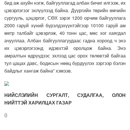
бид аж ахуйн нэгж, байгууллагад албан бичиг илгээж, их
цэвэрлэгээг эхлүүлээд байна. Дүүргийн төрийн өмчийн
сургууль, цэцэрлэг, СӨХ зэрэг 1200 орчим байгууллага
2000 гаруй хүний бүрэлдэхүүнтэйгээр 10100 гаруй ам
метр талбайг цэвэрлэж, 40 тонн цас, мөс хог хаягдал
ачууллаа. Албан байгууллагуудаас гадна хороод ч энэ
их цэвэрлэгээнд идэвхтэй оролцож байна. Энэ
амралтын өдрүүдээс эхлээд цас орох төлөвтэй байгаа
тул цацах давс, бодисын нөөц бүрдүүлэх зэргээр бэлэн
байдлыг хангаж байна” хэмээв.
НИЙСЛЭЛИЙН СУРГАЛТ, СУДАЛГАА, ОЛОН
НИЙТТЭЙ ХАРИЛЦАХ ГАЗАР
(
)