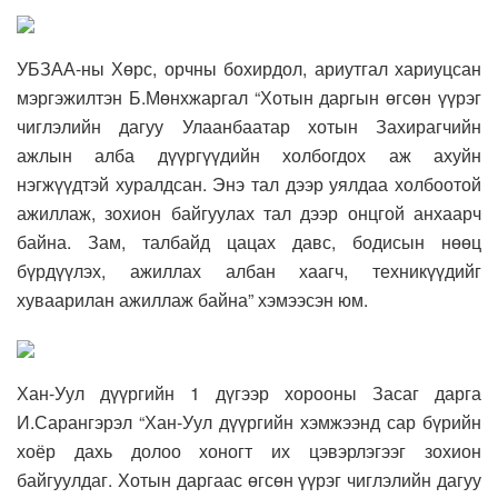
УБЗАА-ны Хөрс, орчны бохирдол, ариутгал хариуцсан
мэргэжилтэн Б.Мөнхжаргал “Хотын даргын өгсөн үүрэг
чиглэлийн дагуу Улаанбаатар хотын Захирагчийн
ажлын алба дүүргүүдийн холбогдох аж ахуйн
нэгжүүдтэй хуралдсан. Энэ тал дээр уялдаа холбоотой
ажиллаж, зохион байгуулах тал дээр онцгой анхаарч
байна. Зам, талбайд цацах давс, бодисын нөөц
бүрдүүлэх, ажиллах албан хаагч, техникүүдийг
хуваарилан ажиллаж байна” хэмээсэн юм.
Хан-Уул дүүргийн 1 дүгээр хорооны Засаг дарга
И.Сарангэрэл “Хан-Уул дүүргийн хэмжээнд сар бүрийн
хоёр дахь долоо хоногт их цэвэрлэгээг зохион
байгуулдаг. Хотын даргаас өгсөн үүрэг чиглэлийн дагуу