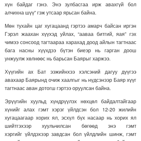
хүн байдаг гэнэ. Энэ зулбасгаа ирж авахгүй бол
алчихна шүү” гэж утсаар ярьсан байна.
Мөн тухайн цаг хугацаанд гэртээ амарч байсан иргэн
Гэрэл жаахан хүүхэд уйлах, “ааваа битгий, яая” гэх
чимээ сонсоод тагтаараа харахад доод айлын тагтнаас
бага насны хүүхдээ бүтэн биеэр нь гарган доош
унжуулж хөлнөөс нь барьсан Баярыг харжээ.
Хүүгийн ах Бат ээжийнхээ хэлсэний дагуу дүүгээ
авахаар Баярынд очиж хаалгыг нь нүдсэнээр Баяр хүүг
тагтнаас аван дотогш гэртээ оруулсан байна.
Эрүүгийн хуульд хүндрүүлэх нөхцөл байдалтайгаар
хүнийг алах гэмт хэрэг үйлдсэн бол 12-20 жилийн
хугацаагаар хорих ял, эсхүл бүх насаар нь хорих ял
шийтгэхээр хуульчилсан бөгөөд энэ гэмт
хэргийг үйлдэхээр завдсан бол үйлдлийн шинж, гэмт