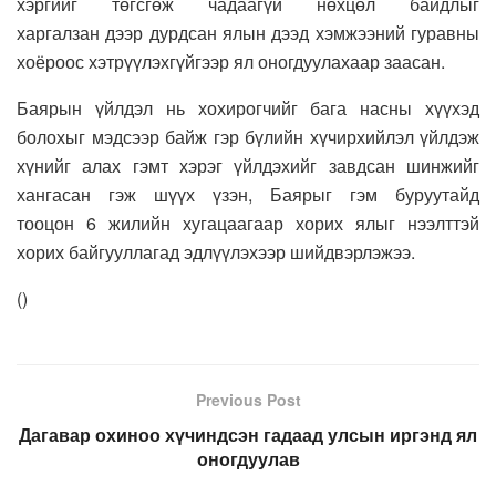
хэргийг төгсгөж чадаагүй нөхцөл байдлыг
харгалзан дээр дурдсан ялын дээд хэмжээний гуравны
хоёроос хэтрүүлэхгүйгээр ял оногдуулахаар заасан.
Баярын үйлдэл нь хохирогчийг бага насны хүүхэд
болохыг мэдсээр байж гэр бүлийн хүчирхийлэл үйлдэж
хүнийг алах гэмт хэрэг үйлдэхийг завдсан шинжийг
хангасан гэж шүүх үзэн, Баярыг гэм буруутайд
тооцон 6 жилийн хугацаагаар хорих ялыг нээлттэй
хорих байгууллагад эдлүүлэхээр шийдвэрлэжээ.
(
)
Previous Post
Дагавар охиноо хүчиндсэн гадаад улсын иргэнд ял
оногдуулав