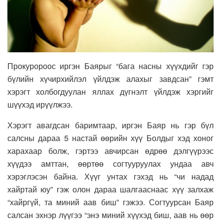
Прокуророос иргэн Баярыг “бага насны хүүхдийг гэр
бүлийн хүчирхийлэл үйлдэж алахыг завдсан” гэмт
хэрэгт холбогдуулан яллах дүгнэлт үйлдэж хэргийг
шүүхэд ирүүлжээ.
Хэрэгт авагдсан баримтаар, иргэн Баяр нь гэр бүл
салсны дараа 5 настай өөрийн хүү Болдыг хэд хоног
харахаар болж, гэртээ авчирсан өдрөө дэлгүүрээс
хүүдээ амттан, өөртөө согтууруулах ундаа авч
хэрэглэсэн байна. Хүүг унтах гэхэд нь “чи надад
хайртай юу” гэж олон дараа шалгааснаас хүү залхаж
“хайргүй, та миний аав биш” гэжээ. Согтуурсан Баяр
салсан эхнэр лүүгээ “энэ миний хүүхэд биш, аав нь өөр