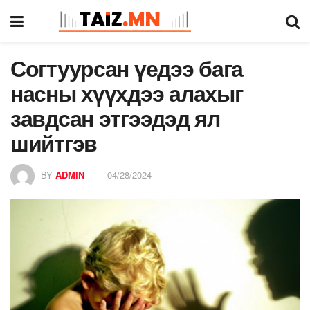
Согтуурсан үедээ бага
насны хүүхдээ алахыг
завдсан этгээдэд ял
шийтгэв
BY
ADMIN
04/28/2024