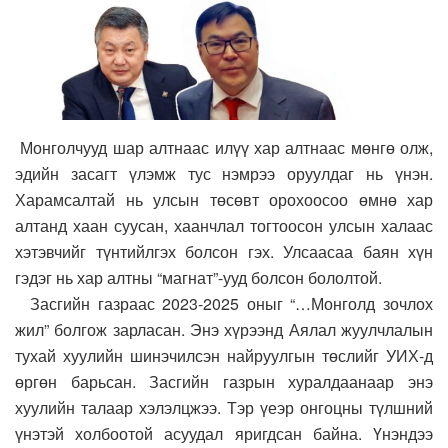
Монголчууд шар алтнаас илүү хар алтнаас мөнгө олж,
эдийн засагт үлэмж тус нэмрээ оруулдаг нь үнэн.
Харамсалтай нь улсын төсөвт орохоосоо өмнө хар
алтанд хаан суусан, хаанчлал тогтоосон улсын халаас
хэтэвчийг түнтийлгэх болсон гэх. Улсаасаа баян хүн
гэдэг нь хар алтны “магнат”-ууд болсон бололтой.
Засгийн газраас 2023-2025 оныг “…Монголд зочлох
жил” болгож зарласан. Энэ хүрээнд Аялал жуулчлалын
тухай хуулийн шинэчилсэн найруулгын төслийг УИХ-д
өргөн барьсан. Засгийн газрын хуралдаанаар энэ
хуулийн талаар хэлэлцжээ. Тэр үеэр онгоцны түлшний
үнэтэй холбоотой асуудал яригдсан байна. Үнэндээ