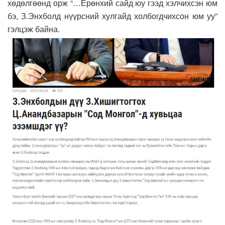
хөдөлгөөнд орж “…Ерөнхий сайд юу гээд хэлчихсэн юм
бэ, З.Энхболд нүүрсний хулгайд холбогдчихсон юм уу”
гэлцэж байна.