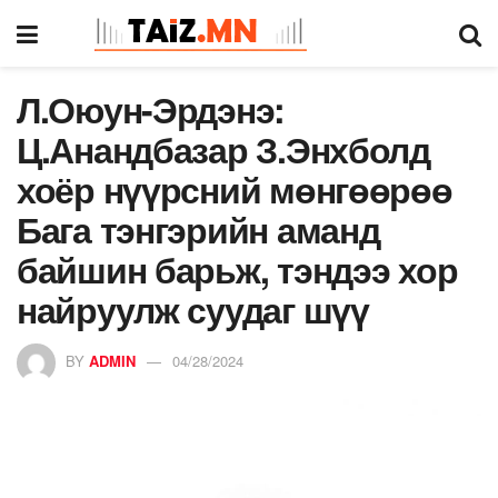
Л.Оюун-Эрдэнэ:
Ц.Анандбазар З.Энхболд
хоёр нүүрсний мөнгөөрөө
Бага тэнгэрийн аманд
байшин барьж, тэндээ хор
найруулж суудаг шүү
BY
ADMIN
04/28/2024