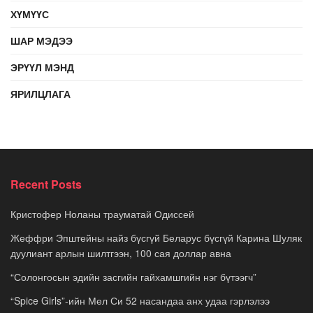
ХҮМҮҮС
ШАР МЭДЭЭ
ЭРҮҮЛ МЭНД
ЯРИЛЦЛАГА
Recent Posts
Кристофер Ноланы трауматай Одиссей
Жеффри Эпштейны найз бүсгүй Беларус бүсгүй Карина Шуляк
дуулиант арлын шилтгээн, 100 сая доллар авна
“Солонгосын эдийн засгийн гайхамшгийн нэг бүтээгч”
“Spice Girls”-ийн Мел Си 52 насандаа анх удаа гэрлэлээ