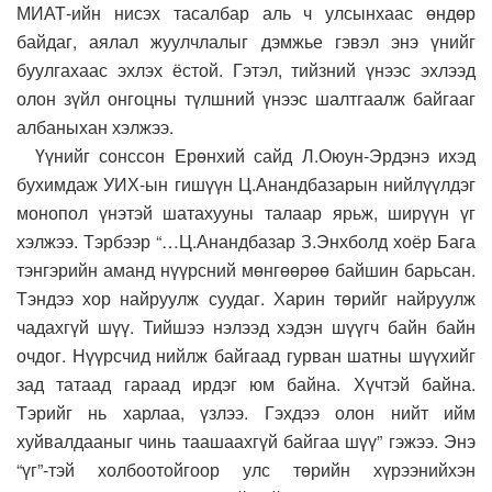
МИАТ-ийн нисэх тасалбар аль ч улсынхаас өндөр
байдаг, аялал жуулчлалыг дэмжье гэвэл энэ үнийг
буулгахаас эхлэх ёстой. Гэтэл, тийзний үнээс эхлээд
олон зүйл онгоцны түлшний үнээс шалтгаалж байгааг
албаныхан хэлжээ.
Үүнийг сонссон Ерөнхий сайд Л.Оюун-Эрдэнэ ихэд
бухимдаж УИХ-ын гишүүн Ц.Анандбазарын нийлүүлдэг
монопол үнэтэй шатахууны талаар ярьж, ширүүн үг
хэлжээ. Тэрбээр “…Ц.Анандбазар З.Энхболд хоёр Бага
тэнгэрийн аманд нүүрсний мөнгөөрөө байшин барьсан.
Тэндээ хор найруулж суудаг. Харин төрийг найруулж
чадахгүй шүү. Тийшээ нэлээд хэдэн шүүгч байн байн
очдог. Нүүрсчид нийлж байгаад гурван шатны шүүхийг
зад татаад гараад ирдэг юм байна. Хүчтэй байна.
Тэрийг нь харлаа, үзлээ. Гэхдээ олон нийт ийм
хуйвалдааныг чинь таашаахгүй байгаа шүү” гэжээ. Энэ
“үг”-тэй холбоотойгоор улс төрийн хүрээнийхэн