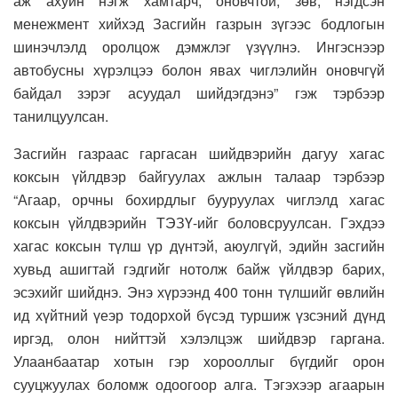
аж ахуйн нэгж хамтарч, оновчтой, зөв, нэгдсэн
менежмент хийхэд Засгийн газрын зүгээс бодлогын
шинэчлэлд оролцож дэмжлэг үзүүлнэ. Ингэснээр
автобусны хүрэлцээ болон явах чиглэлийн оновчгүй
байдал зэрэг асуудал шийдэгдэнэ” гэж тэрбээр
танилцуулсан.
Засгийн газраас гаргасан шийдвэрийн дагуу хагас
коксын үйлдвэр байгуулах ажлын талаар тэрбээр
“Агаар, орчны бохирдлыг бууруулах чиглэлд хагас
коксын үйлдвэрийн ТЭЗҮ-ийг боловсруулсан. Гэхдээ
хагас коксын түлш үр дүнтэй, аюулгүй, эдийн засгийн
хувьд ашигтай гэдгийг нотолж байж үйлдвэр барих,
эсэхийг шийднэ. Энэ хүрээнд 400 тонн түлшийг өвлийн
ид хүйтний үеэр тодорхой бүсэд туршиж үзсэний дүнд
иргэд, олон нийттэй хэлэлцэж шийдвэр гаргана.
Улаанбаатар хотын гэр хорооллыг бүгдийг орон
сууцжуулах боломж одоогоор алга. Тэгэхээр агаарын