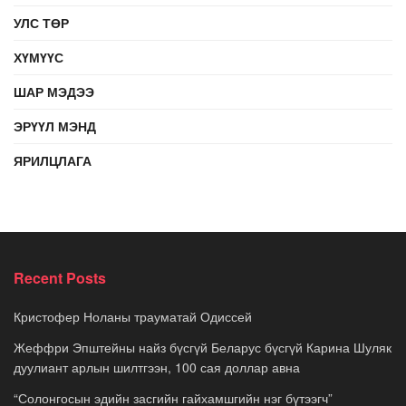
УЛС ТӨР
ХҮМҮҮС
ШАР МЭДЭЭ
ЭРҮҮЛ МЭНД
ЯРИЛЦЛАГА
Recent Posts
Кристофер Ноланы трауматай Одиссей
Жеффри Эпштейны найз бүсгүй Беларус бүсгүй Карина Шуляк
дуулиант арлын шилтгээн, 100 сая доллар авна
“Солонгосын эдийн засгийн гайхамшгийн нэг бүтээгч”