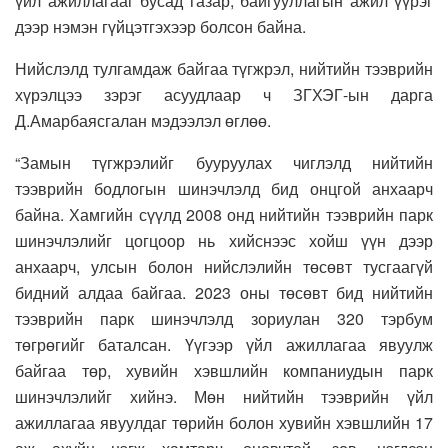
үйл ажиллагааг бусад газар, байгууллагын ажил үүрэг
дээр нэмэн гүйцэтгэхээр болсон байна.
Нийслэлд тулгамдаж байгаа түгжрэл, нийтийн тээврийн
хүрэлцээ зэрэг асуудлаар ч ЗГХЭГ-ын дарга
Д.Амарбаясгалан мэдээлэл өглөө.
“Замын түгжрэлийг бууруулах чиглэлд нийтийн
тээврийн бодлогын шинэчлэлд бид онцгой анхаарч
байна. Хамгийн сүүлд 2008 онд нийтийн тээврийн парк
шинэчлэлийг цогцоор нь хийснээс хойш үүн дээр
анхаарч, улсын болон нийслэлийн төсөвт тусгаагүй
бидний алдаа байгаа. 2023 оны төсөвт бид нийтийн
тээврийн парк шинэчлэлд зориулан 320 тэрбум
төгрөгийг баталсан. Үүгээр үйл ажиллагаа явуулж
байгаа төр, хувийн хэвшлийн компаниудын парк
шинэчлэлийг хийнэ. Мөн нийтийн тээврийн үйл
ажиллагаа явуулдаг төрийн болон хувийн хэвшлийн 17