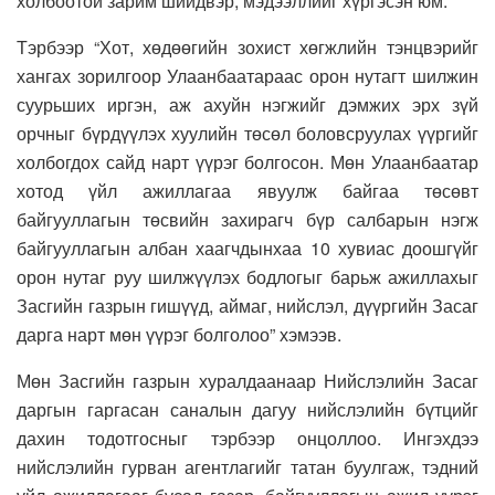
холбоотой зарим шийдвэр, мэдээллийг хүргэсэн юм.
Тэрбээр “Хот, хөдөөгийн зохист хөгжлийн тэнцвэрийг
хангах зорилгоор Улаанбаатараас орон нутагт шилжин
суурьших иргэн, аж ахуйн нэгжийг дэмжих эрх зүй
орчныг бүрдүүлэх хуулийн төсөл боловсруулах үүргийг
холбогдох сайд нарт үүрэг болгосон. Мөн Улаанбаатар
хотод үйл ажиллагаа явуулж байгаа төсөвт
байгууллагын төсвийн захирагч бүр салбарын нэгж
байгууллагын албан хаагчдынхаа 10 хувиас доошгүйг
орон нутаг руу шилжүүлэх бодлогыг барьж ажиллахыг
Засгийн газрын гишүүд, аймаг, нийслэл, дүүргийн Засаг
дарга нарт мөн үүрэг болголоо” хэмээв.
Мөн Засгийн газрын хуралдаанаар Нийслэлийн Засаг
даргын гаргасан саналын дагуу нийслэлийн бүтцийг
дахин тодотгосныг тэрбээр онцоллоо. Ингэхдээ
нийслэлийн гурван агентлагийг татан буулгаж, тэдний