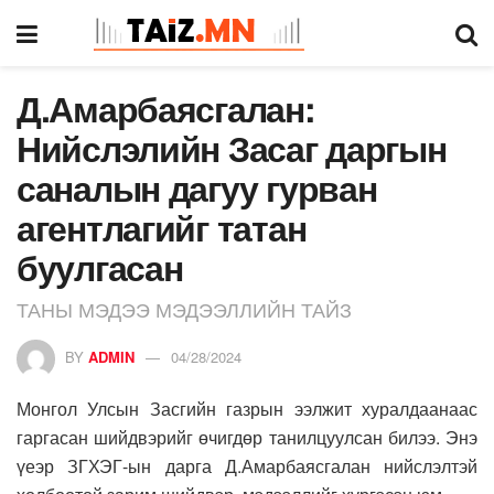
Д.Амарбаясгалан:
Нийслэлийн Засаг даргын
саналын дагуу гурван
агентлагийг татан
буулгасан
ТАНЫ МЭДЭЭ МЭДЭЭЛЛИЙН ТАЙЗ
BY
ADMIN
04/28/2024
Монгол Улсын Засгийн газрын ээлжит хуралдаанаас
гаргасан шийдвэрийг өчигдөр танилцуулсан билээ. Энэ
үеэр ЗГХЭГ-ын дарга Д.Амарбаясгалан нийслэлтэй