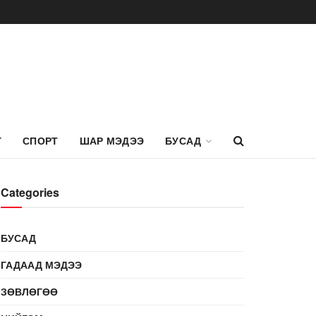
Г
СПОРТ
ШАР МЭДЭЭ
БУСАД
Categories
БУСАД
ГАДААД МЭДЭЭ
ЗӨВЛӨГӨӨ