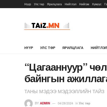
Нүүр
Улс төр
Ярилцлага
Нийтлэл
Нийгэм
Хүмүүс
Г
НҮҮР
УЛС ТӨР
ЯРИЛЦЛАГА
НИЙТЛЭ
“Цагааннуур” чөл
байнгын ажиллаг
ТАНЫ МЭДЭЭ МЭДЭЭЛЛИЙН ТАЙЗ
BY
ADMIN
04/28/2024
in
Улс төр