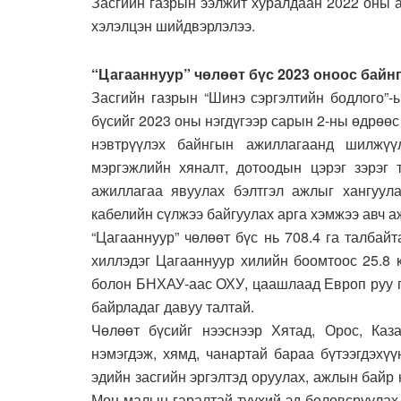
Засгийн газрын ээлжит хуралдаан 2022 оны 
хэлэлцэн шийдвэрлэлээ.
“Цагааннуур” чөлөөт бүс 2023 оноос байн
Засгийн газрын “Шинэ сэргэлтийн бодлого”-
бүсийг 2023 оны нэгдүгээр сарын 2-ны өдрөөс 
нэвтрүүлэх байнгын ажиллагаанд шилжүүл
мэргэжлийн хяналт, дотоодын цэрэг зэрэг 
ажиллагаа явуулах бэлтгэл ажлыг хангуула
кабелийн сүлжээ байгуулах арга хэмжээ авч а
“Цагааннуур” чөлөөт бүс нь 708.4 га талбай
хиллэдэг Цагааннуур хилийн боомтоос 25.8 
болон БНХАУ-аас ОХУ, цаашлаад Европ руу г
байрладаг давуу талтай.
Чөлөөт бүсийг нээснээр Хятад, Орос, Ка
нэмэгдэж, хямд, чанартай бараа бүтээгдэхүү
эдийн засгийн эргэлтэд оруулах, ажлын байр 
Мөн малын гаралтай түүхий эд боловсруулах, 