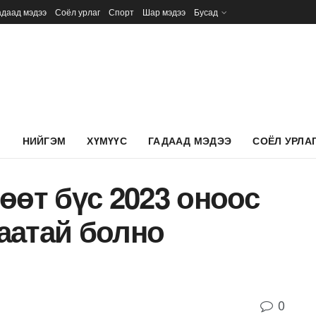
адаад мэдээ
Соёл урлаг
Спорт
Шар мэдээ
Бусад
Л
НИЙГЭМ
ХҮМҮҮС
ГАДААД МЭДЭЭ
СОЁЛ УРЛА
өөт бүс 2023 оноос
аатай болно
0