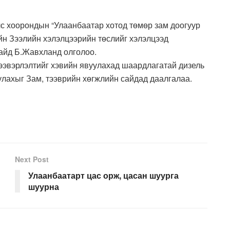
с хоорондын “Улаанбаатар хотод төмөр зам доогуур
йн Зээлийн хэлэлцээрийн төслийг хэлэлцээд
сайд Б.Жавхланд олголоо.
ээвэрлэлтийг хэвийн явуулахад шаардлагатай дизель
улахыг Зам, тээврийн хөгжлийн сайдад даалгалаа.
Next Post
Улаанбаатарт цас орж, цасан шуурга
шуурна