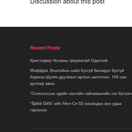
Discussion about this post
Recent Posts
Кристофер Ноланы трауматай Одиссей
Жеффри Эпштейны найз бүсгүй Беларус бүсгүй
Карина Шуляк дуулиант арлын шилтгээн, 100 сая
доллар авна
“Солонгосын эдийн засгийн гайхамшгийн нэг бүтээгч
“Spice Girls”-ийн Мел Си 52 насандаа анх удаа
гэрлэлээ