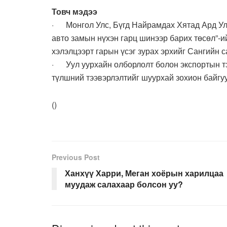
Товч мэдээ
· Монгол Улс, Бүгд Найрамдах Хятад Ард Ул
авто замын нүхэн гарц шинээр барих төсөл”-и
хэлэлцээрт гарын үсэг зурах эрхийг Сангийн 
· Уул уурхайн олборлолт болон экспортын т
түлшний тээвэрлэлтийг шуурхай зохион байгу
(
)
Previous Post
Ханхүү Харри, Меган хоёрын харилцаа
муудаж салахаар болсон уу?