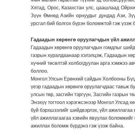
Хятад, Орос, Казахстан улс, цаашлаад Ойрх
Зүүн Өмнөд Азийн орнуудыг дундад Ази, Зүү
урсгал бий болгох бүрэн боломжтой гэж үзэж 
Гадаадын хөрөнгө оруулагчдын үйл ажилл
Гадаадын хөрөнгө оруулагчдын гомдлыг шийд
газрын хуралдаанаар хэлэлцэж, Гадаадын хөр
хүчний төсөлтэй холбогдуулан арга хэмжээ ав
боллоо.
Монгол Улсын Ерөнхий сайдын Холбооны Бүг
үеэр гадаадын хөрөнгө оруулагчдаас тавьж бу
улсын төр, засгийн тэргүүн, Засгийн газрын т
Энэхүү тогтоол хэрэгжсэнээр Монгол Улсад хө
буй бэрхшээлийг шийдвэрлэх, үйл ажиллагаа 
үйл ажиллагаагаа хэвийн явуулах боломжийг 
ажиллах боломж бүрдэнэ гэж үзэж байна.