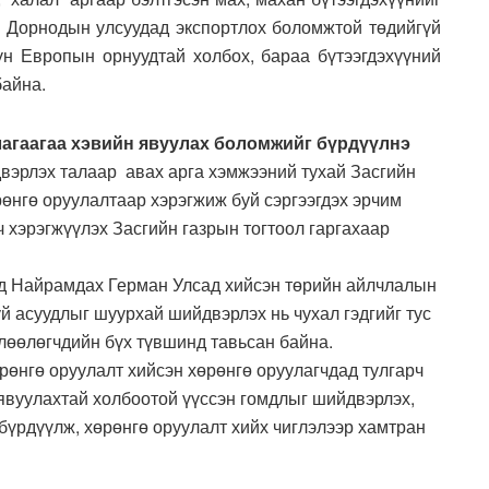
и Дорнодын улсуудад экспортлох боломжтой төдийгүй
н Европын орнуудтай холбох, бараа бүтээгдэхүүний
байна.
агаагаа хэвийн явуулах боломжийг бүрдүүлнэ
вэрлэх талаар авах арга хэмжээний тухай Засгийн
өнгө оруулалтаар хэрэгжиж буй сэргээгдэх эрчим
ч хэрэгжүүлэх Засгийн газрын тогтоол гаргахаар
д Найрамдах Герман Улсад хийсэн төрийн айлчлалын
й асуудлыг шуурхай шийдвэрлэх нь чухал гэдгийг тус
өлөөлөгчдийн бүх түвшинд тавьсан байна.
рөнгө оруулалт хийсэн хөрөнгө оруулагчдад тулгарч
явуулахтай холбоотой үүссэн гомдлыг шийдвэрлэх,
бүрдүүлж, хөрөнгө оруулалт хийх чиглэлээр хамтран