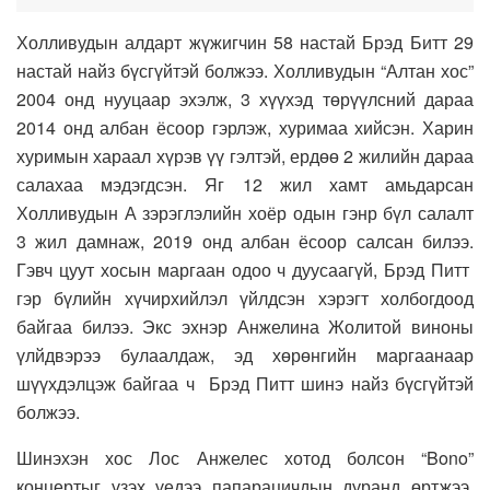
Холливудын алдарт жүжигчин 58 настай Брэд Битт 29
настай найз бүсгүйтэй болжээ. Холливудын “Алтан хос”
2004 онд нууцаар эхэлж, 3 хүүхэд төрүүлсний дараа
2014 онд албан ёсоор гэрлэж, хуримаа хийсэн. Харин
хуримын хараал хүрэв үү гэлтэй, ердөө 2 жилийн дараа
салахаа мэдэгдсэн. Яг 12 жил хамт амьдарсан
Холливудын А зэрэглэлийн хоёр одын гэнр бүл салалт
3 жил дамнаж, 2019 онд албан ёсоор салсан билээ.
Гэвч цуут хосын маргаан одоо ч дуусаагүй, Брэд Питт
гэр бүлийн хүчирхийлэл үйлдсэн хэрэгт холбогдоод
байгаа билээ. Экс эхнэр Анжелина Жолитой виноны
үлйдвэрээ булаалдаж, эд хөрөнгийн маргаанаар
шүүхдэлцэж байгаа ч Брэд Питт шинэ найз бүсгүйтэй
болжээ.
Шинэхэн хос Лос Анжелес хотод болсон “Bono”
концертыг үзэх үедээ папарацичдын дуранд өртжээ.