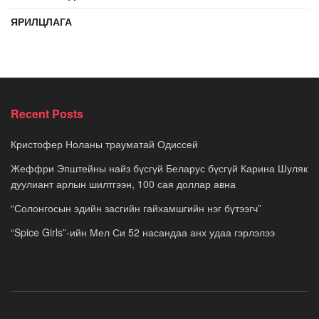
ЯРИЛЦЛАГА
Recent Posts
Кристофер Ноланы трауматай Одиссей
Жеффри Эпштейны найз бүсгүй Беларус бүсгүй Карина Шуляк
дуулиант арлын шилтгээн, 100 сая доллар авна
“Солонгосын эдийн засгийн гайхамшгийн нэг бүтээгч”
“Spice Girls”-ийн Мел Си 52 насандаа анх удаа гэрлэлээ