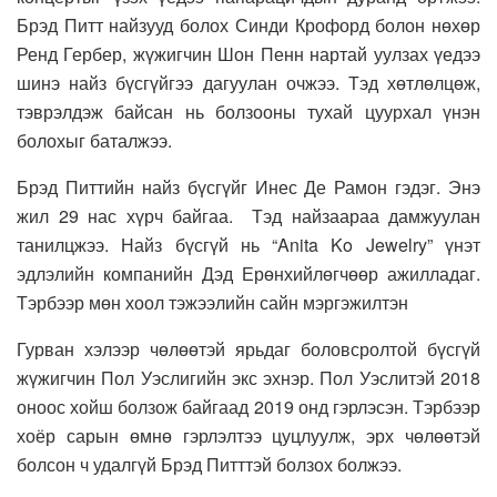
Брэд Питт найзууд болох Синди Крофорд болон нөхөр
Ренд Гербер, жүжигчин Шон Пенн нартай уулзах үедээ
шинэ найз бүсгүйгээ дагуулан очжээ. Тэд хөтлөлцөж,
тэврэлдэж байсан нь болзооны тухай цуурхал үнэн
болохыг баталжээ.
Брэд Питтийн найз бүсгүйг Инес Де Рамон гэдэг. Энэ
жил 29 нас хүрч байгаа. Тэд найзаараа дамжуулан
танилцжээ. Найз бүсгүй нь “Anita Ko Jewelry” үнэт
эдлэлийн компанийн Дэд Ерөнхийлөгчөөр ажилладаг.
Тэрбээр мөн хоол тэжээлийн сайн мэргэжилтэн
Гурван хэлээр чөлөөтэй ярьдаг боловсролтой бүсгүй
жүжигчин Пол Уэслигийн экс эхнэр. Пол Уэслитэй 2018
оноос хойш болзож байгаад 2019 онд гэрлэсэн. Тэрбээр
хоёр сарын өмнө гэрлэлтээ цуцлуулж, эрх чөлөөтэй
болсон ч удалгүй Брэд Питттэй болзох болжээ.