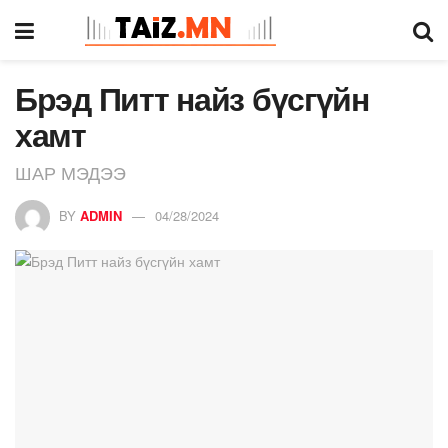
Брэд Питт найз бүсгүйн
хамт
ШАР МЭДЭЭ
BY
ADMIN
04/28/2024