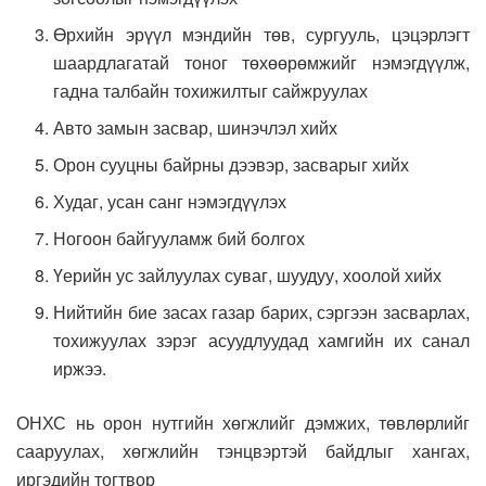
Өрхийн эрүүл мэндийн төв, сургууль, цэцэрлэгт
шаардлагатай тоног төхөөрөмжийг нэмэгдүүлж,
гадна талбайн тохижилтыг сайжруулах
Авто замын засвар, шинэчлэл хийх
Орон сууцны байрны дээвэр, засварыг хийх
Худаг, усан санг нэмэгдүүлэх
Ногоон байгууламж бий болгох
Үерийн ус зайлуулах суваг, шуудуу, хоолой хийх
Нийтийн бие засах газар барих, сэргээн засварлах,
тохижуулах зэрэг асуудлуудад хамгийн их санал
иржээ.
ОНХС нь орон нутгийн хөгжлийг дэмжих, төвлөрлийг
сааруулах, хөгжлийн тэнцвэртэй байдлыг хангах,
иргэдийн тогтвор