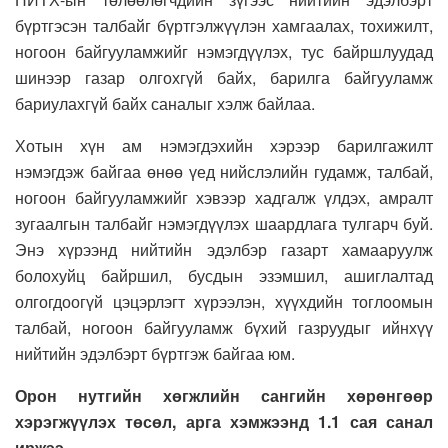
бүртгэсэн талбайг бүртгэлжүүлэн хамгаалах, тохижилт,
ногоон байгууламжийг нэмэгдүүлэх, тус байршлуудад
шинээр газар олгохгүй байх, барилга байгууламж
бариулахгүй байх саналыг хэлж байлаа.
Хотын хүн ам нэмэгдэхийн хэрээр барилгажилт
нэмэгдэж байгаа өнөө үед нийслэлийн гудамж, талбай,
ногоон байгууламжийг хэвээр хадгалж үлдэх, амралт
зугаалгын талбайг нэмэгдүүлэх шаардлага тулгарч буй.
Энэ хүрээнд нийтийн эдэлбэр газарт хамааруулж
болохуйц байршил, бусдын эзэмшил, ашиглалтад
олгогдоогүй цэцэрлэгт хүрээлэн, хүүхдийн тоглоомын
талбай, ногоон байгууламж бүхий газруудыг ийнхүү
нийтийн эдэлбэрт бүртгэж байгаа юм.
Орон нутгийн хөгжлийн сангийн хөрөнгөөр
хэрэгжүүлэх төсөл, арга хэмжээнд 1.1 сая санал
иржээ