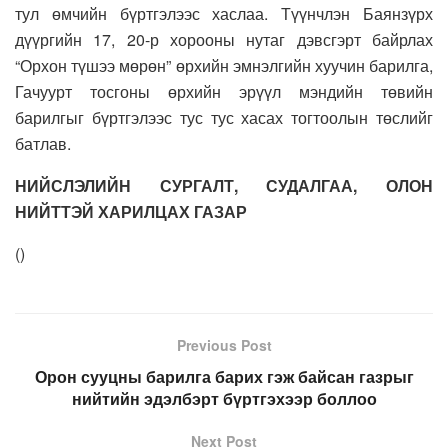
тул өмчийн бүртгэлээс хаслаа. Түүнчлэн Баянзүрх
дүүргийн 17, 20-р хорооны нутаг дэвсгэрт байрлах
“Орхон түшээ мөрөн” өрхийн эмнэлгийн хуучин барилга,
Гачуурт тосгоны өрхийн эрүүл мэндийн төвийн
барилгыг бүртгэлээс тус тус хасах тогтоолын төслийг
батлав.
НИЙСЛЭЛИЙН СУРГАЛТ, СУДАЛГАА, ОЛОН
НИЙТТЭЙ ХАРИЛЦАХ ГАЗАР
(
)
Previous Post
Орон сууцны барилга барих гэж байсан газрыг
нийтийн эдэлбэрт бүртгэхээр боллоо
Next Post