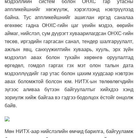
мэдээллийн систем болон ОНХС гар утасны
аппликейшнийг хөгжүүлж, хэрэглээнд нэвтрүүлээд
байна. Тус аппликейшнийг ашиглан иргэд саналаа
өгөхөөс гадна ОНХС-гийн цаг үеийн мэдээ, өөрийн
аймаг, нийслэл, сум дүүрэгт хуваарилагдсан ОНХС-гийн
төсөв, иргэдийн гаргасан санал, тендер шалгаруулалт,
ажлын явц, санхүүжилтийн хуваарь, хууль, эрх зүйн
мэдээлэл авах болон тухайн хөрөнгө оруулалтад
өргөдөл, гомдол гаргах гэх мэт олон талын дата
мэдээллүүдийг гар утас болон цахим хуудсаар нэвтрэн
авах боломжтой болсон юм. НИТХ-ын төлөөлөгчдийн
зүгээс аливаа бүтээн байгуулалтыг хийхдээ хэнд
зориулж хийж байгаа вэ гэдгээ бодолцох ёстойг онцолж
байв.
Мөн НИТХ-аар нийслэлийн өмчид барилга, байгууламж