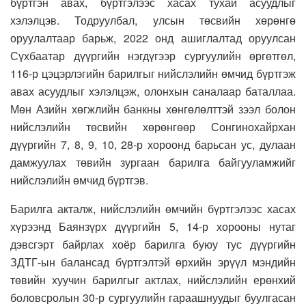
бүртгэн авах, бүртгэлээс хасах тухай асуудлыг
хэлэлцэв. Тодруулбал, улсын төсвийн хөрөнгө
оруулалтаар барьж, 2022 онд ашиглалтад оруулсан
Сүхбаатар дүүргийн нэгдүгээр сургуулийн өргөтгөл,
116-р цэцэрлэгийн барилгыг нийслэлийн өмчид бүртгэж
авах асуудлыг хэлэлцэж, олонхын саналаар баталлаа.
Мөн Азийн хөгжлийн банкны хөнгөлөлттэй зээл болон
нийслэлийн төсвийн хөрөнгөөр Сонгинохайрхан
дүүргийн 7, 8, 9, 10, 28-р хороонд барьсан ус, дулаан
дамжуулах төвийн зургаан барилга байгууламжийг
нийслэлийн өмчид бүртгэв.
Барилга акталж, нийслэлийн өмчийн бүртгэлээс хасах
хүрээнд Баянзүрх дүүргийн 5, 14-р хорооны нутаг
дэвсгэрт байрлах хоёр барилга буюу тус дүүргийн
ЗДТГ-ын балансад бүртгэлтэй өрхийн эрүүл мэндийн
төвийн хуучин барилгыг актлах, нийслэлийн ерөнхий
боловсролын 30-р сургуулийн гараашнуудыг буулгасан