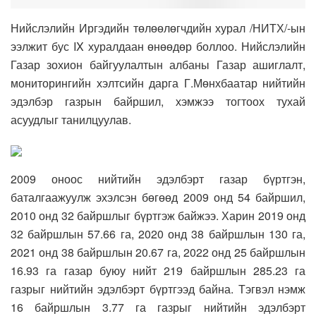
Нийслэлийн Иргэдийн төлөөлөгчдийн хурал /НИТХ/-ын
ээлжит бус IX хуралдаан өнөөдөр боллоо. Нийслэлийн
Газар зохион байгуулалтын албаны Газар ашиглалт,
мониторингийн хэлтсийн дарга Г.Мөнхбаатар нийтийн
эдэлбэр газрын байршил, хэмжээ тогтоох тухай
асуудлыг танилцуулав.
2009 оноос нийтийн эдэлбэрт газар бүртгэн,
баталгаажуулж эхэлсэн бөгөөд 2009 онд 54 байршил,
2010 онд 32 байршлыг бүртгэж байжээ. Харин 2019 онд
32 байршлын 57.66 га, 2020 онд 38 байршлын 130 га,
2021 онд 38 байршлын 20.67 га, 2022 онд 25 байршлын
16.93 га газар буюу нийт 219 байршлын 285.23 га
газрыг нийтийн эдэлбэрт бүртгээд байна. Тэгвэл нэмж
16 байршлын 3.77 га газрыг нийтийн эдэлбэрт