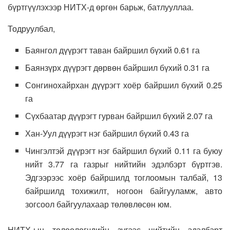
бүртгүүлэхээр НИТХ-д өргөн барьж, батлууллаа.
Тодруулбал,
Баянгол дүүрэгт таван байршил бүхий 0.61 га
Баянзүрх дүүрэгт дөрвөн байршил бүхий 0.31 га
Сонгинохайрхан дүүрэгт хоёр байршил бүхий 0.25
га
Сүхбаатар дүүрэгт гурван байршил бүхий 2.07 га
Хан-Уул дүүрэгт нэг байршил бүхий 0.43 га
Чингэлтэй дүүрэгт нэг байршил бүхий 0.11 га буюу
нийт 3.77 га газрыг нийтийн эдэлбэрт бүртгэв.
Эдгээрээс хоёр байршилд тоглоомын талбай, 13
байршилд тохижилт, ногоон байгууламж, авто
зогсоол байгуулахаар төлөвлөсөн юм.
НИТХ-ын төлөөлөгчдийн зүгээс нийтийн эдэлбэрт