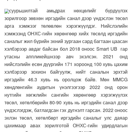
суурьшилтай амьдрах нөхцөлийг бүрдүүлэх
зорилгоор зөвхөн иргэдийн санал дээр үндэслэн төсөл
арга хэмжээг төлөвлөн хэрэгжүүлдэг. Нийслэлийн
хэмжээнд ОНХС-гийн хөрөнгөөр хийх төсөлд иргэдийн
саналыг жил бүрийн эхний зургаан сард багтаан цаасан
хэлбэрээр авдаг байсан бол 2018 оноос Smart UB гар
утасны аппликейшнээр авч эхэлсэн. 2021 онд
нийслэлийн есөн дүүргийн 171 хороонд 100 хувь цахим
хэлбэрээр зохион байгуулж, нийт саналын эрхтэй
иргэдийн 46.3 хувь нь оролцож байв. Мөн MMCG
хөндлөнгийн аудитын үнэлгээгээр 2022 онд орон
нутгийн хөгжлийн сангийн хөрөнгөөр хэрэгжүүлэх
төсөл, хөтөлбөрийн 80-90 хувь нь иргэдийн санал дээр
үндэслэгдэж, батлагдсан гэх дүгнэлт гарсан. 2022 оноос
эхлэн төсөл, хөтөлбөрт иргэдийн саналыг улс даяар
цахимаар авах зорилготой ОНХС-гийн удирдлагын