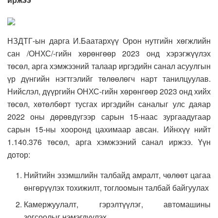
НЗДТГ-ын дарга И.Баатархүү Орон нутгийн хөгжлийн
сан /ОНХС/-гийн хөрөнгөөр 2023 онд хэрэгжүүлэх
төсөл, арга хэмжээний талаар иргэдийн санал асуулгын
үр дүнгийн нэгтгэлийг төлөөлөгч нарт танилцуулав.
Нийслэл, дүүргийн ОНХС-гийн хөрөнгөөр 2023 онд хийх
төсөл, хөтөлбөрт тусгах иргэдийн саналыг улс даяар
2022 оны дөрөвдүгээр сарын 15-наас зургаадугаар
сарын 15-ны хооронд цахимаар авсан. Ийнхүү нийт
1.140.376 төсөл, арга хэмжээний санал иржээ. Үүн
дотор:
Нийтийн эзэмшлийн талбайд амралт, чөлөөт цагаа
өнгөрүүлэх тохижилт, тоглоомын талбай байгуулах
Камержуулалт, гэрэлтүүлэг, автомашины
зогсоолыг нэмэгдүүлэх