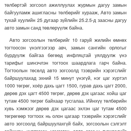
төлбөртэй зогсоол ажиллуулах журмын дагуу замын
байгууламж ашигласны төлбөрийг хурааж, Авто замын
тухай хуулийн 25 дугаар зүйлийн 25.2.5-д заасны дагуу
авто замын санд төвлөрүүлж байна.
Авто зогсоолын төлбөрийг 10 гаруй жилийн өмнөх
тогтоосон үнэлгээгээр авч, замын сангийн орлогыг
бүрдүүлж байгаа бөгөөд инфляцтай уялдуулж үнэ
тарифыг шинэчлэн тогтоох шаардлага гарч байна.
Тогтоолын төсөлд авто зогсоолд тээврийн хэрэгслийг
байршуулахад эхний 15 минут үнэгүй, нэг цаг хүртэл
1000 төгрөг, хоёр дахь цагт 1500, гурав дахь цагт 2000,
дөрөв дэх цагт 4500 төгрөг, дөрөв дэх цагаас хойш цаг
тутам 4500 төгрөг байхаар тусгалаа. Ийнхүү төлбөрийн
хувь хэмжээг дөрөв дэх цагаас эхлэн цаг тутам 4500
төгрөгөөр тогтоох нь олон цагаар тээврийн хэрэгслийг
авто зогсоолд байршуулахгүй байх, зогсоолын сэлгэлт