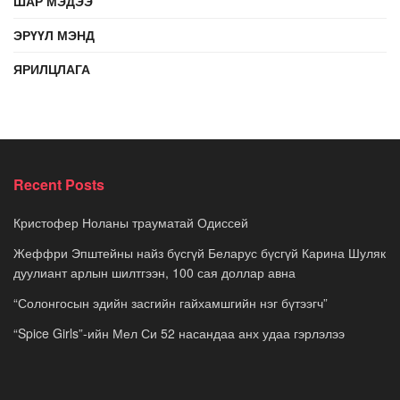
ШАР МЭДЭЭ
ЭРҮҮЛ МЭНД
ЯРИЛЦЛАГА
Recent Posts
Кристофер Ноланы трауматай Одиссей
Жеффри Эпштейны найз бүсгүй Беларус бүсгүй Карина Шуляк
дуулиант арлын шилтгээн, 100 сая доллар авна
“Солонгосын эдийн засгийн гайхамшгийн нэг бүтээгч”
“Spice Girls”-ийн Мел Си 52 насандаа анх удаа гэрлэлээ