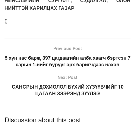
НИЙСЛЭЛИЙН СУРГАЛТ, СУДАЛГАА, ОЛОН
НИЙТТЭЙ ХАРИЛЦАХ ГАЗАР
(
)
Previous Post
5 хүн нас барж, 397 цагдаагийн алба хаагч бэртсэн 7
сарын 1-нийг бурууг эрх баригчдаас нэхэв
Next Post
САНСРЫН ДОХИОЛОЛ БҮХИЙ ХҮЗҮҮВЧИЙГ 10
ЦАГААН ЗЭЭРЭНД ЗҮҮЛЭЭ
Discussion about this post