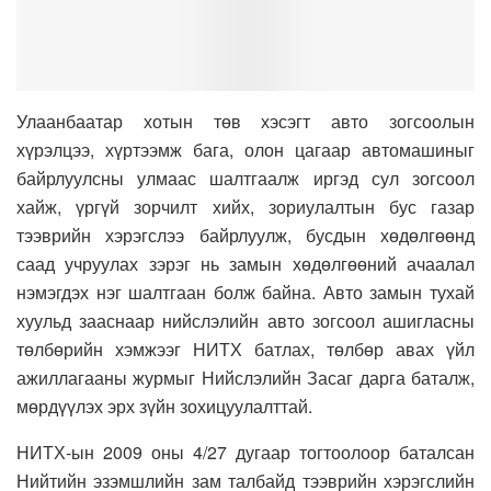
Улаанбаатар хотын төв хэсэгт авто зогсоолын
хүрэлцээ, хүртээмж бага, олон цагаар автомашиныг
байрлуулсны улмаас шалтгаалж иргэд сул зогсоол
хайж, үргүй зорчилт хийх, зориулалтын бус газар
тээврийн хэрэгслээ байрлуулж, бусдын хөдөлгөөнд
саад учруулах зэрэг нь замын хөдөлгөөний ачаалал
нэмэгдэх нэг шалтгаан болж байна. Авто замын тухай
хуульд зааснаар нийслэлийн авто зогсоол ашигласны
төлбөрийн хэмжээг НИТХ батлах, төлбөр авах үйл
ажиллагааны журмыг Нийслэлийн Засаг дарга баталж,
мөрдүүлэх эрх зүйн зохицуулалттай.
НИТХ-ын 2009 оны 4/27 дугаар тогтоолоор баталсан
Нийтийн эзэмшлийн зам талбайд тээврийн хэрэгслийн