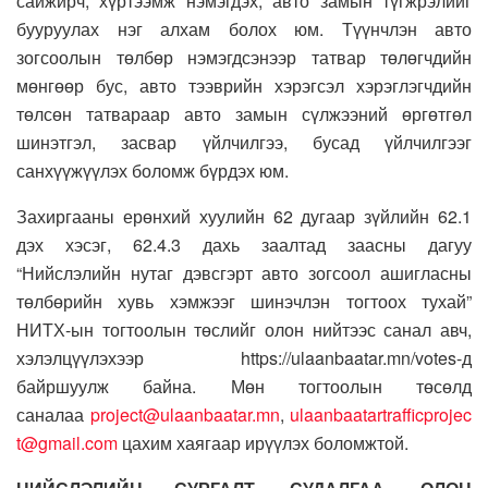
сайжирч, хүртээмж нэмэгдэх, авто замын түгжрэлийг
бууруулах нэг алхам болох юм. Түүнчлэн авто
зогсоолын төлбөр нэмэгдсэнээр татвар төлөгчдийн
мөнгөөр бус, авто тээврийн хэрэгсэл хэрэглэгчдийн
төлсөн татвараар авто замын сүлжээний өргөтгөл
шинэтгэл, засвар үйлчилгээ, бусад үйлчилгээг
санхүүжүүлэх боломж бүрдэх юм.
Захиргааны ерөнхий хуулийн 62 дугаар зүйлийн 62.1
дэх хэсэг, 62.4.3 дахь заалтад заасны дагуу
“Нийслэлийн нутаг дэвсгэрт авто зогсоол ашигласны
төлбөрийн хувь хэмжээг шинэчлэн тогтоох тухай”
НИТХ-ын тогтоолын төслийг олон нийтээс санал авч,
хэлэлцүүлэхээр https://ulaanbaatar.mn/votes-д
байршуулж байна. Мөн тогтоолын төсөлд
саналаа
project@ulaanbaatar.mn
,
ulaanbaatartrafficprojec
t@gmail.com
цахим хаягаар ирүүлэх боломжтой.