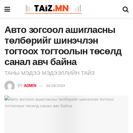
Авто зогсоол ашигласны
төлбөрийг шинэчлэн
тогтоох тогтоолын төсөлд
санал авч байна
ТАНЫ МЭДЭЭ МЭДЭЭЛЛИЙН ТАЙЗ
BY
ADMIN
04/28/2024