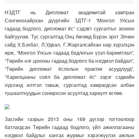
НЗДТГ нь Дипломат академитай хамтран
Сонгинохайрхан дүүргийн ЗДТГ-т “Монгол Улсын
гадаад бодлого, дипломат ёс” сэдэвт сургалтыг зохион
байгуулав. Тус сургалтад Онц бөгөөд Бүрэн эрхт Элчин
сайд Х.Бэхбат, Л.Удвал, Г.Жаргалсайхан нар хүрэлцэн
ирж, “Монгол Улсын гадаад бодлогын үзэл баримтлал”,
“Төрийн нэг цонхны гадаад бодлого ба нэгдмэл байдал”,
“Төрийн дипломат ёслолын практик асуудлууд”,
“Харилцааны соёл ба дипломат ёс” зэрэг сэдвийн
хүрээнд илтгэл тавьж, сургалтад хамрагдсан албан
тушаалтнуудын сонирхсон асуултад хариулт өглөө.
Засгийн газрын 2013 оны 169 дүгээр тогтоолоор
батлагдсан Төрийн гадаад бодлого, үйл ажиллагааны
нэгдмэл байдлыг хангах журмыг хэрэгжүүлэх ажлын