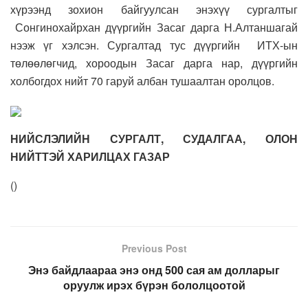
хүрээнд зохион байгуулсан энэхүү сургалтыг
Сонгинохайрхан дүүргийн Засаг дарга Н.Алтаншагай
нээж үг хэлсэн. Сургалтад тус дүүргийн ИТХ-ын
төлөөлөгчид, хороодын Засаг дарга нар, дүүргийн
холбогдох нийт 70 гаруй албан тушаалтан оролцов.
НИЙСЛЭЛИЙН СУРГАЛТ, СУДАЛГАА, ОЛОН
НИЙТТЭЙ ХАРИЛЦАХ ГАЗАР
(
)
Previous Post
Энэ байдлаараа энэ онд 500 сая ам долларыг
оруулж ирэх бүрэн бололцоотой