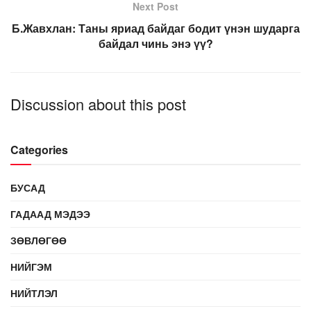
Next Post
Б.Жавхлан: Таны яриад байдаг бодит үнэн шударга
байдал чинь энэ үү?
Discussion about this post
Categories
БУСАД
ГАДААД МЭДЭЭ
ЗӨВЛӨГӨӨ
НИЙГЭМ
НИЙТЛЭЛ