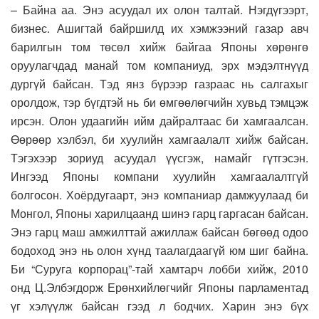
– Байна аа. Энэ асуудал их олон талтай. Нэгдүгээрт,
бизнес. Ашигтай байршилд их хэмжээний газар авч
барилгын том төсөл хийж байгаа Японы хөрөнгө
оруулагчдад манай том компаниуд, эрх мэдэлтнүүд
дургүй байсан. Тэд янз бүрээр газраас нь салгахыг
оролдож, тэр бүгдтэй нь би өмгөөлөгчийн хувьд тэмцэж
ирсэн. Олон удаагийн ийм дайралтаас би хамгаалсан.
Өөрөөр хэлбэл, би хуулийн хамгаалалт хийж байсан.
Тэгэхээр зориуд асуудал үүсгэж, намайг гүтгэсэн.
Ингээд Японы компани хуулийн хамгаалалтгүй
болгосон. Хоёрдугаарт, энэ компаниар дамжуулаад би
Монгол, Японы харилцаанд шинэ гарц гаргасан байсан.
Энэ гарц маш амжилттай ажиллаж байсан бөгөөд одоо
бодоход энэ нь олон хүнд таалагдаагүй юм шиг байна.
Би “Суруга корпорац”-тай хамтарч лобби хийж, 2010
онд Ц.Элбэгдорж Ерөнхийлөгчийг Японы парламентад
үг хэлүүлж байсан гээд л бодчих. Харин энэ бүх