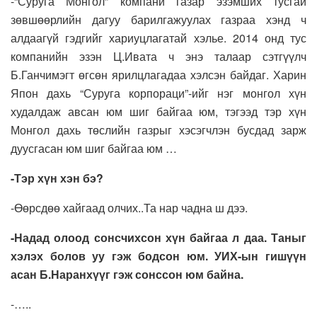
-“Суруга Монгол” компани газар эзэмших тусгай
зөвшөөрлийн дагуу барилгажуулах газраа хэнд ч
алдаагүй гэдгийг хариуцлагатай хэлье. 2014 онд тус
компанийн эзэн Ц.Ивата ч энэ талаар сэтгүүлч
Б.Ганчимэгт өгсөн ярилцлагадаа хэлсэн байдаг. Харин
Япон дахь “Суруга корпораци”-ийг нэг монгол хүн
худалдаж авсан юм шиг байгаа юм, тэгээд тэр хүн
Монгол дахь төслийн газрыг хэсэгчлэн бусдад зарж
дуусгасан юм шиг байгаа юм …
-Тэр хүн хэн бэ?
-Өөрсдөө хайгаад олчих..Та нар чадна ш дээ.
-Надад олоод сонсчихсон хүн байгаа л даа. Таныг
хэлэх болов уу гэж бодсон юм. УИХ-ын гишүүн
асан Б.Наранхүүг гэж сонссон юм байна.
-…..