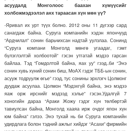
асуудалд Монголоос баахан хүмүүсийг
холбожмэдээлэл анх тараасан хүн мөн үү?
-Яривал их урт түүх болно. 2012 оны 11 дүгээр сард
санагдаж байна. Суруга компанийн хэдэн япончууд
“Ардчилал” сонин барьчихсан надтай уулзлаа. Сонинд
“Суруга компани Монголд мөнгө угаадаг, гэмт
бүлэглэлтэй холбоотой” гэсэн утгатай мэдээ гарсан
байлаа. Тэд “Гомдолтой байна, яах уу” гээд..би “Энэ
сонин хувь хүний сонин биш, МоАХ гэдэг ТББ-ын сонин,
асууж тодруулж өгье” гээд, тус сонины эрхлэгч Цолмонг
дуудаж асуулаа. Цолмон “Мэдэхгүй байна, энэ мэдээ
яаж орж ирснийг мэдээд хэлье” гэсэн.Удалгүй 7
хоногийн дараа “Араки Жожу гэдэг хүн төлбөртэй
тавиулсан байна, Монголд хааяа ирж очдог япон хүн
юм байна” гэлээ. Энэ тухай нь би Суруга компанийн
удирдлага болон тэдний ажлыг хийдэг “Асахи” фирмийн