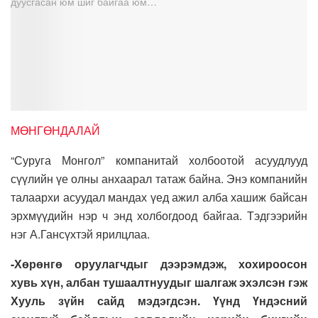
МӨНГӨНДАЛАЙ
“Суруга Монгол” компанитай холбоотой асуудлууд
сүүлийн үе олны анхаарал татаж байна. Энэ компанийн
талаархи асуудал мандах үед ажил алба хашиж байсан
эрхмүүдийн нэр ч энд холбогдоод байгаа. Тэдгээрийн
нэг А.Гансүхтэй ярилцлаа.
-Хөрөнгө оруулагчдыг дээрэмдэж, хохироосон
хувь хүн, албан тушаалтнуудыг шалгаж эхэлсэн гэж
Хууль зүйн сайд мэдэгдсэн. Үүнд Үндэсний