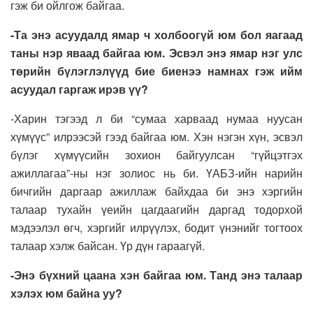
гэж би ойлгож байгаа.
-Та энэ асуудалд ямар ч холбоогүй юм бол яагаад
таны нэр яваад байгаа юм. Эсвэл энэ ямар нэг улс
төрийн бүлэглэлүүд бие биенээ намнах гэж ийм
асуудал гаргаж ирэв үү?
-Харин тэгээд л би “сумаа харваад нумаа нуусан
хүмүүс” илрээсэй гээд байгаа юм. Хэн нэгэн хүн, эсвэл
бүлэг хүмүүсийн зохион байгуулсан “гүйцэтгэх
ажиллагаа”-ны нэг золиос нь би. ҮАБЗ-ийн нарийн
бичгийн даргаар ажиллаж байхдаа би энэ хэргийн
талаар тухайн үеийн цагдаагийн даргад тодорхой
мэдээлэл өгч, хэргийг илрүүлэх, бодит үнэнийг тогтоох
талаар хэлж байсан. Үр дүн гараагүй.
-Энэ бүхний цаана хэн байгаа юм. Танд энэ талаар
хэлэх юм байна уу?