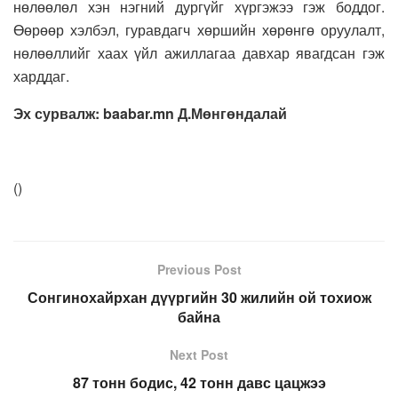
нөлөөлөл хэн нэгний дургүйг хүргэжээ гэж боддог.
Өөрөөр хэлбэл, гуравдагч хөршийн хөрөнгө оруулалт,
нөлөөллийг хаах үйл ажиллагаа давхар явагдсан гэж
харддаг.
Эх сурвалж: baabar.mn Д.Мөнгөндалай
(
)
Previous Post
Сонгинохайрхан дүүргийн 30 жилийн ой тохиож
байна
Next Post
87 тонн бодис, 42 тонн давс цацжээ