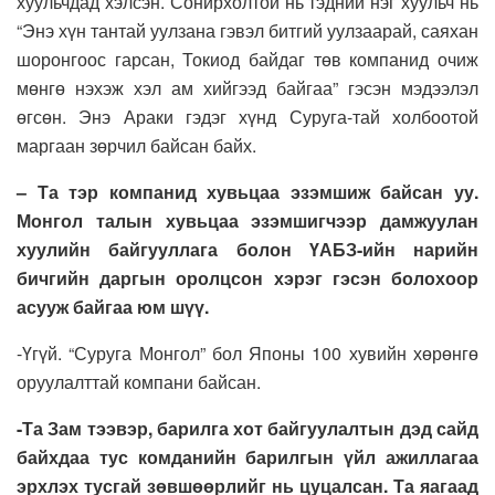
хуульчдад хэлсэн. Сонирхолтой нь тэдний нэг хуульч нь
“Энэ хүн тантай уулзана гэвэл битгий уулзаарай, саяхан
шоронгоос гарсан, Токиод байдаг төв компанид очиж
мөнгө нэхэж хэл ам хийгээд байгаа” гэсэн мэдээлэл
өгсөн. Энэ Араки гэдэг хүнд Суруга-тай холбоотой
маргаан зөрчил байсан байх.
– Та тэр компанид хувьцаа эзэмшиж байсан уу.
Монгол талын хувьцаа эзэмшигчээр дамжуулан
хуулийн байгууллага болон ҮАБЗ-ийн нарийн
бичгийн даргын оролцсон хэрэг гэсэн болохоор
асууж байгаа юм шүү.
-Үгүй. “Суруга Монгол” бол Японы 100 хувийн хөрөнгө
оруулалттай компани байсан.
-Та Зам тээвэр, барилга хот байгуулалтын дэд сайд
байхдаа тус комданийн барилгын үйл ажиллагаа
эрхлэх тусгай зөвшөөрлийг нь цуцалсан. Та яагаад