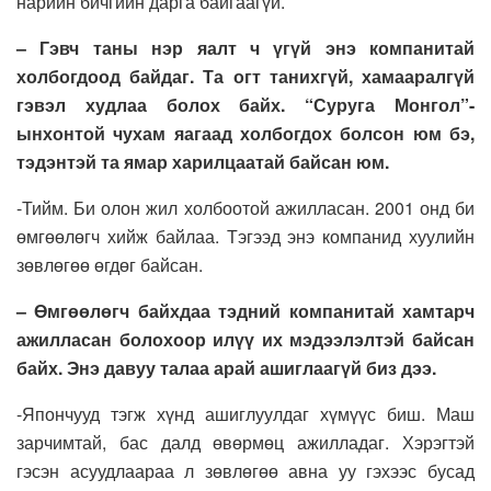
нарийн бичгийн дарга байгаагүй.
– Гэвч таны нэр яалт ч үгүй энэ компанитай
холбогдоод байдаг. Та огт танихгүй, хамааралгүй
гэвэл худлаа болох байх. “Суруга Монгол”-
ынхонтой чухам яагаад холбогдох болсон юм бэ,
тэдэнтэй та ямар харилцаатай байсан юм.
-Тийм. Би олон жил холбоотой ажилласан. 2001 онд би
өмгөөлөгч хийж байлаа. Тэгээд энэ компанид хуулийн
зөвлөгөө өгдөг байсан.
– Өмгөөлөгч байхдаа тэдний компанитай хамтарч
ажилласан болохоор илүү их мэдээлэлтэй байсан
байх. Энэ давуу талаа арай ашиглаагүй биз дээ.
-Япончууд тэгж хүнд ашиглуулдаг хүмүүс биш. Маш
зарчимтай, бас далд өвөрмөц ажилладаг. Хэрэгтэй
гэсэн асуудлаараа л зөвлөгөө авна уу гэхээс бусад