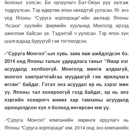
болохыг хэлсэн. Би орчуулагч Бат-Оюун руу залгаж
тодруулсан. Тэр өдөртөө япон нөхөдтэй уулзсан. Яг энэ
үед Японы “Суруга корпораци”-ийн ажлаар Японы
“Асахи” хуулийн фирмийн хуульчид Монголд ирээд
ажиллаж байсан үе. Тэдэнтэй ч уулзсан. Тэр япон хүн
шалгагдаад буруугүй гэж тогтоогдсон.
-“Суруга Монгол”-ын хувь заяа яаж шийдэгдсэн бэ.
2014 онд Японы талын удирдлага таныг “Ямар нэг
асуудалд холбоогүй. Монголд мөнгө алдаагүй,
монгол хамтрагчтайгаа муудаагүй гэж ярилцлага
өгсөн” байдаг. Гэтэл энэ асуудал ер нь хэрэг мөн
үү. Японы тал хохироогүй гээд байдаг, ер нь энэ
хэргийн хохирогч өнөөх хар тамхины асуудалд
орооцолдсон хүн л болоод өнгөрсөн юм уу.
-“Суруга Монгол” компанийн хөрөнгө оруулагч нь
Японы “Суруга корпораци” юм. 2014 онд энэ компанийн