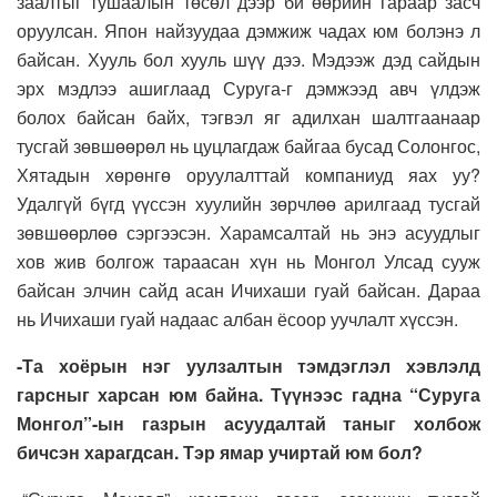
заалтыг тушаалын төсөл дээр би өөрийн гараар засч
оруулсан. Япон найзуудаа дэмжиж чадах юм болэнэ л
байсан. Хууль бол хууль шүү дээ. Мэдээж дэд сайдын
эрх мэдлээ ашиглаад Суруга-г дэмжээд авч үлдэж
болох байсан байх, тэгвэл яг адилхан шалтгаанаар
тусгай зөвшөөрөл нь цуцлагдаж байгаа бусад Солонгос,
Хятадын хөрөнгө оруулалттай компаниуд яах уу?
Удалгүй бүгд үүссэн хуулийн зөрчлөө арилгаад тусгай
зөвшөөрлөө сэргээсэн. Харамсалтай нь энэ асуудлыг
хов жив болгож тараасан хүн нь Монгол Улсад сууж
байсан элчин сайд асан Ичихаши гуай байсан. Дараа
нь Ичихаши гуай надаас албан ёсоор уучлалт хүссэн.
-Та хоёрын нэг уулзалтын тэмдэглэл хэвлэлд
гарсныг харсан юм байна. Түүнээс гадна “Суруга
Монгол”-ын газрын асуудалтай таныг холбож
бичсэн харагдсан. Тэр ямар учиртай юм бол?