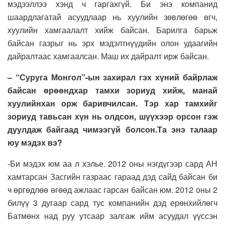
мэдээллээ хэнд ч гаргахгүй. Би энэ компанид
шаардлагатай асуудлаар нь хуулийн зөвлөгөө өгч,
хуулийн хамгаалалт хийж байсан. Барилга барьж
байсан газрыг нь эрх мэдэлтнүүдийн олон удаагийн
дайралтаас хамгаалсан. Маш их дайралт ирж байсан.
– “Суруга Монгол”-ын захирал гэх хүний байрлаж
байсан өрөөндхар тамхи зориуд хийж, манай
хуулийнхан орж баривчилсан. Тэр хар тамхийг
зориуд тавьсан хүн нь олдсон, шүүхээр орсон гэж
дуулдаж байгаад чимээгүй болсон.Та энэ талаар
юу мэдэх вэ?
-Би мэдэх юм аа л хэлье. 2012 оны нэгдүгээр сард АН
хамтарсан Засгийн газраас гараад дэд сайд байсан би
ч өргөдлөө өгөөд ажлаас гарсан байсан юм. 2012 оны 2
билүү 3 дугаар сард тус компанийн дэд ерөнхийлөгч
Батмөнх над руу утсаар залгаж ийм асуудал үүссэн