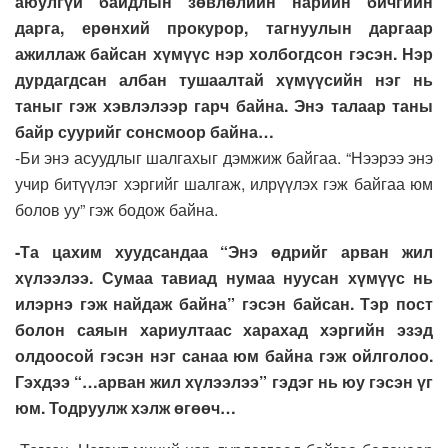
аюулгүй байдлын зөвлөлийн нарийн бичгийн
дарга, ерөнхий прокурор, тагнуулын даргаар
ажиллаж байсан хүмүүс нэр холбогдсон гэсэн. Нэр
дурдагдсан албан тушаалтай хүмүүсийн нэг нь
таныг гэж хэвлэлээр гарч байна. Энэ талаар таны
байр суурийг сонсмоор байна…
-Би энэ асуудлыг шалгахыг дэмжиж байгаа. “Нээрээ энэ
учир битүүлэг хэргийг шалгаж, илрүүлэх гэж байгаа юм
болов уу” гэж бодож байна.
-Та цахим хуудсандаа “Энэ өдрийг арван жил
хүлээлээ. Сумаа тавиад нумаа нуусан хүмүүс нь
илэрнэ гэж найдаж байна” гэсэн байсан. Тэр пост
болон саяын хариултаас харахад хэргийн эзэд
олдоосой гэсэн нэг санаа юм байна гэж ойлголоо.
Гэхдээ “…арван жил хүлээлээ” гэдэг нь юу гэсэн үг
юм. Тодруулж хэлж өгөөч…