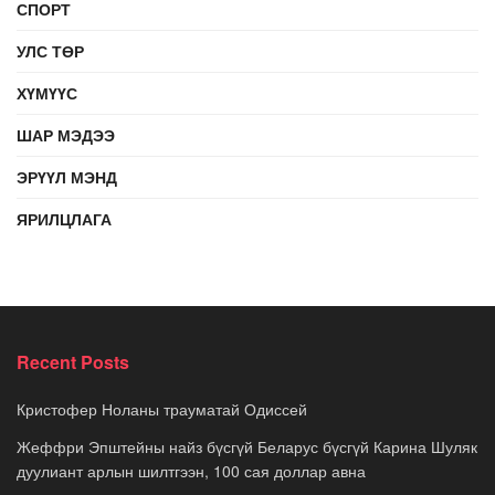
СПОРТ
УЛС ТӨР
ХҮМҮҮС
ШАР МЭДЭЭ
ЭРҮҮЛ МЭНД
ЯРИЛЦЛАГА
Recent Posts
Кристофер Ноланы трауматай Одиссей
Жеффри Эпштейны найз бүсгүй Беларус бүсгүй Карина Шуляк
дуулиант арлын шилтгээн, 100 сая доллар авна