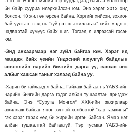
-Тэгсэн. Нэгэнт миний нэр дурдагдаад байгаа болохоор
би байр сууриа илэрхийлсэн юм. Энэ хэрэг 2012 онд
болсон. 10 жил өнгөрсөн байна. Хэргийг хийсэн, зохион
байгуулсан эзэд нь “гүйцэтгэх ажиллагаа” хийх мэдлэг,
чадвартай хүмүүс байх шиг. Тэгээд л илрээсэй гэсэн
юм.
-Энд анхаармаар нэг зүйл байгаа юм. Хэрэг ид
мандаж байх үеийн Үндэсний аюулгүй байдлын
зөвлөлийн нарийн бичгийн дарга уу, саяхан энэ
албыг хашсан таныг хэлээд байна уу.
-Харин би гайхаад л байна. Гайхаж байгаа нь ҮАБЗ-ийн
нарийн бичгийн дарга гэдэг албан тушаалтан яригдаж
байна. Энэ “Суруга Монгол” ХХК-ийн захирлаар
ажиллаж байсан япон хүнтэй холбоотой “хар тамхины”
гэх хэрэг гарах үед би жирийн иргэн байсан. Ямар нэг
албан тушаалтай байгаагүй. Тэр тусмаа ҮАБЗ-ийн