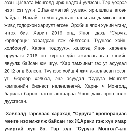
эзэн Ц.Ивата Монголд ирж надтай уулзсан. Тэр үеэрээ
нэрт сэтгүүлч Б.Ганчимэгтэй уулзаж ярилцлага өгсөн
байдаг. Намайг холбогдуулсан олны ам дамжсан хов
живд тодорхой хариулт өгсөн. Эрхбиш япон хүний үгэнд
итгэх биз. Харин 2016 онд Япон дахь “Суруга
корпораци” зарагдсан гэж ойлгосон. Түүнээс хойш
холбоогүй. Харин тодруулж хэлэхэд Япон хөрөнгө
оруулагч 2016 он хүртэл үйл ажиллагаагаа хэвийн
явуулж байсан юм шүү. “Хар тамхины” гэх уг асуудал
2012 онд болсон. Түүнээс хойш 4 жил ажилласан гэсэн
үг. Өөрөөр хэлбэл, энэ асуудал “Суруга Монгол”
компанийн бизнест нөлөөлөөгүй. Харин ч Монголд
барилга барьж олсон ашгаараа Япон дахь өрөө төлж
дуусгасан.
-Хэвлэлд гарснаас харахад “Суруга” кропорациас
мөнгө нэхэмжилж байсан гэх Ж.Араки гэж хүн ямар
учиртай хүн бэ. Тэр хүн “Суруга Монгол”-ын