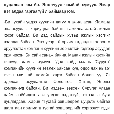
цуцалсан юм бэ. Япончууд чамбай хүмүүс. Ямар
нэг алдаа гаргаагүй л баймаар юм.
-Би тухайн үедээ хуулийн дагуу л ажилласан. Яаманд
энэ асуудлыг хариуцдаг байнгын ажиллагаатай ажлын
хэсэг байдаг. Би дэд сайдын хувьд ажлын хэсгийг
ахалдаг байсан. Энэ үеэр 10 орчим гадаадын хөрөнгө
оруулалтай компани хуулийн зөрчилтэй гэдгээр асуудал
орж ирсэн. Би сайн санаж байна. Манай ажлын хэсгийн
гишүүд, яамны хүмүүс “Дэд сайд маань “Суруга”
компанийн хуулийн зөвлөх байсан хүн, одоо яах нь вэ”
гэсэн маягтай намайг харж байсан болов уу. Яг
адилхан асуудалтай Солонгос, Хятад, Японы
компаниуд байсан. Би мэдээж зөвхөн Суругаг улаан
цайм лоббидож авч үлдэж чадахгүй, тэгээд л бүгд
цуцлагдсан. Харин “Тусгай зөвшөөрөл цуцалж байгаа
шалтгаан арилмагц тусгай зөвшөөрлийг сэргээнэ” гэдэг