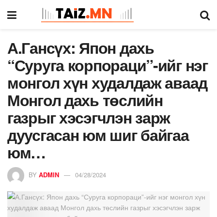
А.Гансүх: Япон дахь
“Суруга корпораци”-ийг нэг
монгол хүн худалдаж аваад
Монгол дахь төслийн
газрыг хэсэгчлэн зарж
дуусгасан юм шиг байгаа
юм…
BY
ADMIN
04/28/2024