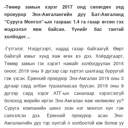
-Төмөр замын хэрэг 2017 онд сөхөгдөх үед
прокурор Энх-Амгалангийн дүү Бат-Амгаланд
“Суруга Монгол”-ын газраас 1.4 га газар өгсөн гэх
мэдээлэл явж байсан. Үүнийг бас тантай
холбодог…
-Гүтгэлэг. Нэгдүгээрт, надад газар байгаагүй. Өөрт
байхгүй юмыг хүнд яаж өгөх вэ дээ. Хоёрдугаарт,
Төмөр замын гэх хэрэгт намайг холбогдуулан 2015
оноос 2019 оны 9 дүгээр сар хүртэл шалгаад буруугүй
гэж үзсэн. Ерөнхий прокурор Энх-Амгалан 2019 оны 3
дугаар сард албан тушаалаасаа буусан. 2019 оны 9
дүгээр сард хэрэг АТГ-ын саналаар хэрэгсэхгүй
болоход жирийн иргэн Энх-Амгалан яаж нөлөөлөх үү?
Суруга компанийн шинэ эзэн нэг монгол хүн гэж
саяхэлсэн дээ. Ерөнхий прокурор асан Энх-
Амгалангийн дүү тэр хүнтэй л холбоотой юм болов уу