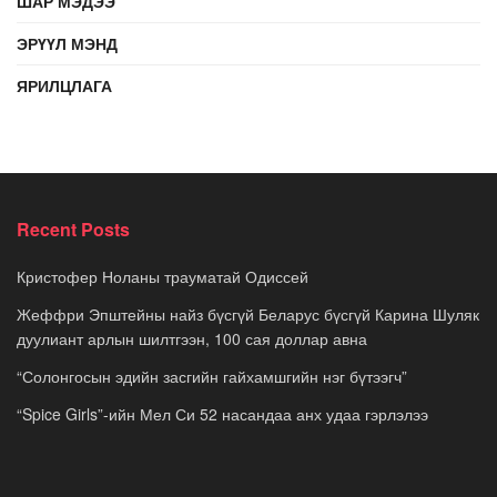
ШАР МЭДЭЭ
ЭРҮҮЛ МЭНД
ЯРИЛЦЛАГА
Recent Posts
Кристофер Ноланы трауматай Одиссей
Жеффри Эпштейны найз бүсгүй Беларус бүсгүй Карина Шуляк
дуулиант арлын шилтгээн, 100 сая доллар авна
“Солонгосын эдийн засгийн гайхамшгийн нэг бүтээгч”
“Spice Girls”-ийн Мел Си 52 насандаа анх удаа гэрлэлээ