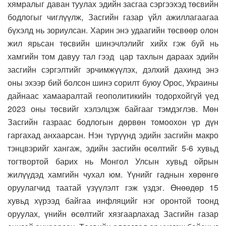
хямралыг даван туулах эдийн засгаа сэргээхэд төсвийн
бодлогыг чиглүүлж, Засгийн газар үйл ажиллагаагаа
бүхэлд нь зориулсан. Харин энэ удаагийн төсвөөр олон
жил ярьсан төсвийн шинэчлэлийг хийх гэж буй нь
хамгийн том давуу тал гээд цар тахлын дараах эдийн
засгийн сэргэлтийг эрчимжүүлэх, дэлхий дахинд энэ
оны эхээр бий болсон шинэ сорилт буюу Орос, Украины
дайнаас хамааралтай геополитикийн тодорхойгүй үед
2023 оны төсвийг хэлэлцэж байгааг тэмдэглэв. Мөн
Засгийн газраас бодлогын дөрвөн томоохон үр дүн
гаргахад анхаарсан. Нэн түрүүнд эдийн засгийн макро
тэнцвэрийг хангаж, эдийн засгийн өсөлтийг 5-6 хувьд
тогтвортой барих нь Монгол Улсын хувьд ойрын
жилүүдэд хамгийн чухал юм. Үүнийг гаднын хөрөнгө
оруулагчид таатай үзүүлэлт гэж үздэг. Өнөөдөр 15
хувьд хүрээд байгаа инфляцийг нэг оронтой тоонд
оруулах, үнийн өсөлтийг хязгаарлахад Засгийн газар