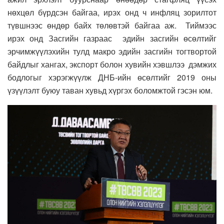
нөхцөл бүрдсэн байгаа, ирэх онд ч инфляц зорилтот
түвшнээс өндөр байх төлөвтэй байгаа аж. Тиймээс
ирэх онд Засгийн газраас эдийн засгийн өсөлтийг
эрчимжүүлэхийн тулд макро эдийн засгийн тогтвортой
байдлыг хангах, экспорт болон хувийн хэвшлээ дэмжих
бодлогыг хэрэгжүүлж ДНБ-ийн өсөлтийг 2019 оны
үзүүлэлт буюу таван хувьд хүргэх боломжтой гэсэн юм.