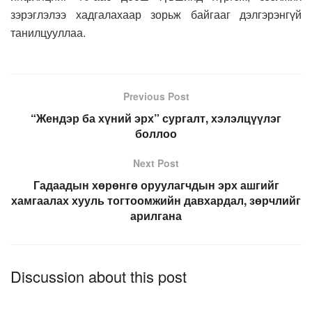
зэрэглэлээ хадгалахаар зорьж байгааг дэлгэрэнгүй
танилцууллаа.
Previous Post
“Жендэр ба хүний эрх” сургалт, хэлэлцүүлэг
боллоо
Next Post
Гадаадын хөрөнгө оруулагчдын эрх ашгийг
хамгаалах хууль тогтоомжийн давхардал, зөрчлийг
арилгана
Discussion about this post