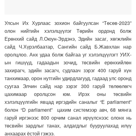
Улсын Их Хурлаас зохион байгуулсан “Төсөв-2023”
олон нийтийн хэлэлцүүлэг Төрийн ордонд болж
Ерөнхий сайд Л.Оюун-Эрдэнэ, Эдийн засаг, хөгжлийн
сайд Ч.Хүрэлбаатар, Сангийн сайд Б.Жавхлан нар
оролцлоо. Анх удаа болж байгаа уг хэлэлцүүлэгт УИХ-
ын гишүүд, гадаадын зочид, төсвийн ерөнхийлөн
захирагч, эдийн засагч, судлаач зэрэг 400 гаруй хүн
танхимаар, орон нутгийн удирдлагууд, гадаад улс оронд
суугаа Элчин сайд нар зэрэг 300 гаруй төлөөлөгч
цахимаар оролцсон юм. Ирэх оны төсвийн
хэлэлцүүлгийн явцад иргэдийн саналыг “Е parliament”
болон “D parliament” цахим системээр авч, 68 мянга
гаруй иргэнээс 800 орчим санал ирүүлснээс олонх нь
төсвийн зардлыг танах, алдагдлыг бууруулахад илүү
анхаарах ёстой гэжээ.