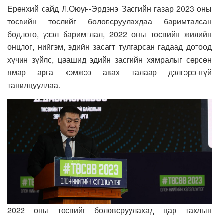
Ерөнхий сайд Л.Оюун-Эрдэнэ Засгийн газар 2023 оны
төсвийн төслийг боловсруулахдаа баримталсан
бодлого, үзэл баримтлал, 2022 оны төсвийн жилийн
онцлог, нийгэм, эдийн засагт тулгарсан гадаад дотоод
хүчин зүйлс, цаашид эдийн засгийн хямралыг сөрсөн
ямар арга хэмжээ авах талаар дэлгэрэнгүй
танилцууллаа.
2022 оны төсвийг боловсруулахад цар тахлын