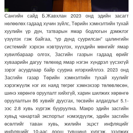
Сангийн сайд Б.Жавхлан 2023 онд эдийн засагт
нөлөөлөх гадаад хүчин зүйлс, Төрийн хэмнэлтийн тухай
хуулийн үр дүн, татварын ямар бодлогын дэмжлэг
үзүүлэх гэж байгаа, “үр дүнд суурилсан” цалингийн
системийг хэрхэн нэвтрүүлэх, хүүхдийн мөнгийг ямар
хувилбараар олгох, Засгийн газрын гадаад өрийг
хуваарийн дагуу төлөхөд ямар нэгэн хүндрэл үүсэхгүй
зэрэг асуудлаар байр сууриа илэрхийллээ. 2023 онд
Засгийн газар Төрийн хэмнэлтийн тухай хуулийг
хэрэгжүүлж нэг их наяд төгрөг хэмнэхээр төлөвлөсөн,
шинэ хөрөнгө оруулалт хийхгүй, харин шилжих хөрөнгө
оруулалтын 86 хувийг дуусгах, төсвийн алдагдлыг 5.1-
ээс 2.8 хувь хүргэж бууруулна. Макро эдийн засгийн
хувьд чанартай экспортыг нэмэгдүүлж, эдийн засгийн
өсөлтийг таван хувь, жилийн эцэст инфляцийг
инфляцийг 10-аас доош түвшинд хүргэж, зээлжих