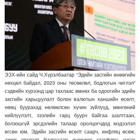
ЭЗХ-ийн сайд Ч.Хүрэлбаатар “Эдийн засгийн өнөөгийн
нөхцөл байдал, 2023 оны төсөөлөл, бодлогын чиглэл”
сэдвийн хүрээнд цар тахлаас өмнөх ба одоогийн эдийн
засгийн харьцуулалт болон валютын ханшийн өсөлт,
нөөц буурахад нөлөөлсөн хүчин зүйлүүд, мөнгөний
нийлүүлэлт, зээлийн гарц буурч байгаа шалтгаан,
болзошгүй эрсдэлийн талаар оролцогчдод мэдээлэл
өгсөн юм. Эдийн засгийн өсөлт саарч, инфляц өсөж,
ажил эрхлэлт буурснаар өнөөдөр стагфляц үүсэх