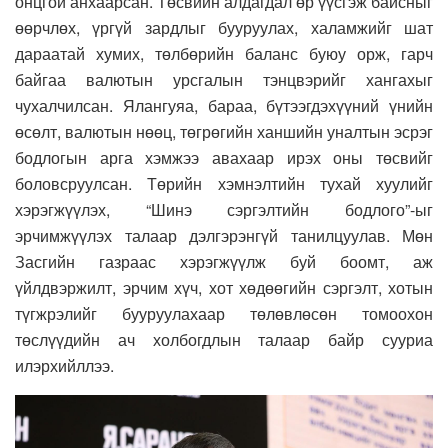
онцгой анхаарсан. Төсвийн алдагдал өр үүсгэж байсныг
өөрчлөх, үргүй зардлыг бууруулах, халамжийг шат
дараатай хумих, төлбөрийн баланс буюу орж, гарч
байгаа валютын урсгалын тэнцвэрийг хангахыг
чухалчилсан. Ялангуяа, бараа, бүтээгдэхүүний үнийн
өсөлт, валютын нөөц, төгрөгийн ханшийн уналтын эсрэг
бодлогын арга хэмжээ авахаар ирэх оны төсвийг
боловсруулсан. Төрийн хэмнэлтийн тухай хуулийг
хэрэгжүүлэх, “Шинэ сэргэлтийн бодлого”-ыг
эрчимжүүлэх талаар дэлгэрэнгүй танилцуулав. Мөн
Засгийн газраас хэрэгжүүлж буй боомт, аж
үйлдвэржилт, эрчим хүч, хот хөдөөгийн сэргэлт, хотын
түгжрэлийг бууруулахаар төлөвлөсөн томоохон
төслүүдийн ач холбогдлын талаар байр сууриа
илэрхийллээ.