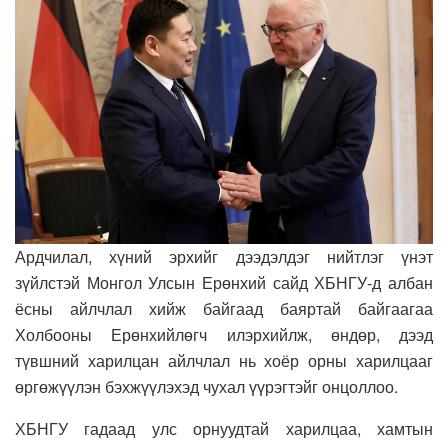
Ардчилал, хүний эрхийг дээдэлдэг нийтлэг үнэт
зүйлстэй Монгол Улсын Ерөнхий сайд ХБНГУ-д албан
ёсны айлчлал хийж байгаад баяртай байгаагаа
Холбооны Ерөнхийлөгч илэрхийлж, өндөр, дээд
түвшний харилцан айлчлал нь хоёр орны харилцааг
өргөжүүлэн бэхжүүлэхэд чухал үүрэгтэйг онцоллоо.
ХБНГУ гадаад улс орнуудтай харилцаа, хамтын