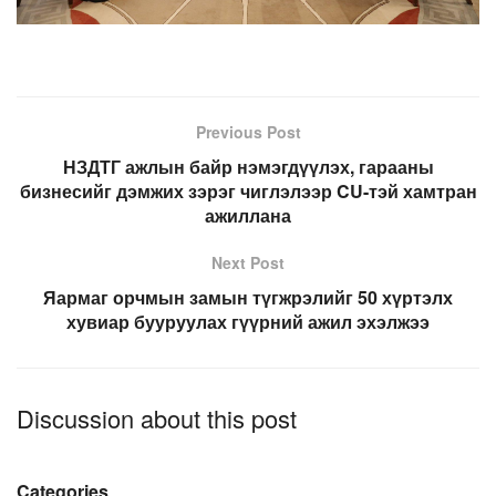
Previous Post
НЗДТГ ажлын байр нэмэгдүүлэх, гарааны
бизнесийг дэмжих зэрэг чиглэлээр CU-тэй хамтран
ажиллана
Next Post
Яармаг орчмын замын түгжрэлийг 50 хүртэлх
хувиар бууруулах гүүрний ажил эхэлжээ
Discussion about this post
Categories