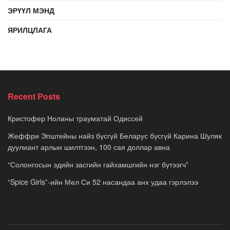
ЭРҮҮЛ МЭНД
ЯРИЛЦЛАГА
Recent Posts
Кристофер Ноланы трауматай Одиссей
Жеффри Эпштейны найз бүсгүй Беларус бүсгүй Карина Шуляк
дуулиант арлын шилтгээн, 100 сая доллар авна
“Солонгосын эдийн засгийн гайхамшгийн нэг бүтээгч”
“Spice Girls”-ийн Мел Си 52 насандаа анх удаа гэрлэлээ