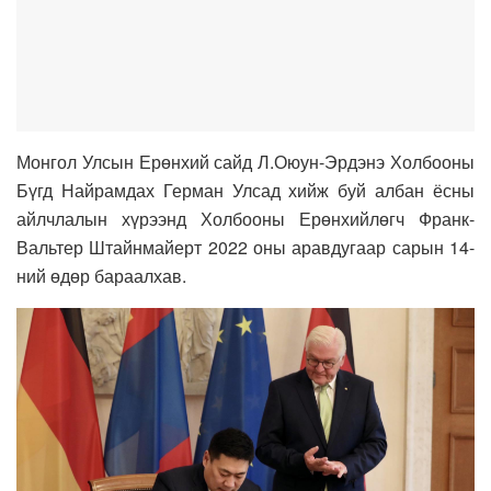
Монгол Улсын Ерөнхий сайд Л.Оюун-Эрдэнэ Холбооны
Бүгд Найрамдах Герман Улсад хийж буй албан ёсны
айлчлалын хүрээнд Холбооны Ерөнхийлөгч Франк-
Вальтер Штайнмайерт 2022 оны аравдугаар сарын 14-
ний өдөр бараалхав.