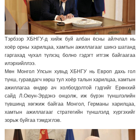
Тэрбээр ХБНГУ-д хийж буй албан ёсны айлчлал нь
хоёр орны харилцаа, хамтын ажиллагааг шинэ шатанд
гаргахад чухал түлхэц болно гэдэгт итгэж байгаагаа
илэрхийллээ.
Мөн Монгол Улсын хувьд ХБНГУ нь Европ дахь гол
түнш, гуравдагч хөрш тул хоёр талын харилцаа, хамтын
ажиллагаа өндөр ач холбогдолтой гэдгийг Ерөнхий
сайд Л.Оюун-Эрдэнэ онцолж, иж бүрэн түншлэлийн
түвшинд хөгжиж байгаа Монгол, Германы харилцаа,
хамтын ажиллагааг стратегийн түншлэлд хүргэхийг
зорьж буйгаа тэмдэглэв.