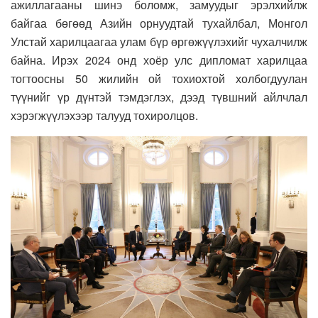
ажиллагааны шинэ боломж, замуудыг эрэлхийлж
байгаа бөгөөд Азийн орнуудтай тухайлбал, Монгол
Улстай харилцаагаа улам бүр өргөжүүлэхийг чухалчилж
байна. Ирэх 2024 онд хоёр улс дипломат харилцаа
тогтоосны 50 жилийн ой тохиохтой холбогдуулан
түүнийг үр дүнтэй тэмдэглэх, дээд түвшний айлчлал
хэрэгжүүлэхээр талууд тохиролцов.