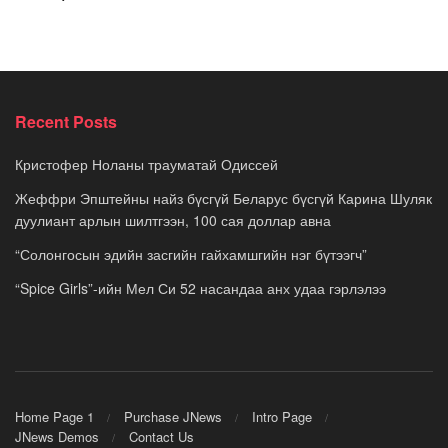
Recent Posts
Кристофер Ноланы трауматай Одиссей
Жеффри Эпштейны найз бүсгүй Беларус бүсгүй Карина Шуляк
дуулиант арлын шилтгээн, 100 сая доллар авна
“Солонгосын эдийн засгийн гайхамшгийн нэг бүтээгч”
“Spice Girls”-ийн Мел Си 52 насандаа анх удаа гэрлэлээ
Home Page 1
Purchase JNews
Intro Page
JNews Demos
Contact Us