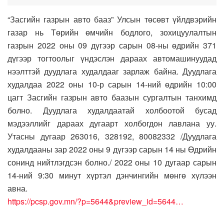
“Засгийн газрын авто бааз” Улсын төсөвт үйлдвэрийн
газар нь Төрийн өмчийн бодлого, зохицуулалтын
газрын 2022 оны 09 дүгээр сарын 08-ны өдрийн 371
дүгээр тогтоолыг үндэслэн дараах автомашинуудад
нээлттэй дуудлага худалдааг зарлаж байна. Дуудлага
худалдаа 2022 оны 10-р сарын 14-ний өдрийн 10:00
цагт Засгийн газрын авто баазын сургалтын танхимд
болно. Дуудлага худалдаатай холбоотой бусад
мэдээллийг дараах дугаарт холбогдон лавлана уу.
Утасны дугаар 263016, 328192, 80082332 /Дуудлага
худалдааны зар 2022 оны 9 дүгээр сарын 14 ны Өдрийн
сонинд нийтлэгдсэн болно./ 2022 оны 10 дугаар сарын
14-ний 9:30 минут хүртэл дэнчингийн мөнгө хүлээн
авна.
https://pcsp.gov.mn/?p=5644&preview_id=5644…