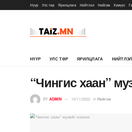
Нүүр
Улс төр
Ярилцлага
Нийтлэл
Нийгэм
Хүмүүс
Г
НҮҮР
УЛС ТӨР
ЯРИЛЦЛАГА
НИЙТЛЭ
“Чингис хаан” му
BY
ADMIN
10/11/2022
in
Нийгэм