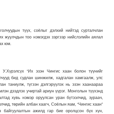
голчуудын түүх, соёлыг дэлхий нийтэд сурталчлан
их жуулчдын тоо нэмэгдэх зэргээр нийслэлийн аялал
ах юм.
 У.Хүрэлсүх “Их эзэн Чингис хаан болон түүнийг
лчууд бид судлан шинжилж, хадгалан хамгаалж, улс
ан таниулж, түгээн дэлгэрүүлэх нь эзэн хаанаараа
млэн дээдлэх учиртай ариун үүрэг. Монголын түүхэнд
алтад хувь нэмэр оруулсан уран бүтээлчид, зураач,
лчид, төрийн албан хаагч, Соёлын яам, “Чингис хаан”
н байгуулалтын ажилд гар бие оролцсон бүх хүн,