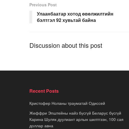
Previous Post
Улаанбаатар хотод өвөлжилтийн
бэлтгэл 92 хувьтай байна
Discussion about this post
Recent Posts
Кристофер Ноланы трауматай Одиссей
Жеффри Эпштейны найз бүсгүй Беларус бүсгүй
Карина Шуляк дуулиант арлын шилтгээн, 100 сая
доллар авна