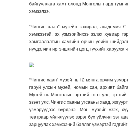
байгууллага хамт олонд Монголын ард түмни
хэмээлээ.
“Чингис хаан” музейн захирал, академич С.
хэмжээтэй, эх үзмэрийнхээ эзлэх хувиар тэ
хамгаалалтын хамгийн орчин үеийн шийдэлтэ
нүүдэлчин иргэншлийн цогц түүхийг харуулж ч
“Чингис хаан” музей нь 12 мянга орчим үзмэрт
гаруй улсын музей, номын сан, архивт байг
Музей нь Монголын эртний төрт улс, эртний
эзэнт улс, Чингис хааны угсааны хаад, язгуу
үзмэрүүдээс бүрдэнэ. Мөн музейг үзэх, хү
театраар үйлчлүүлэх зэрэг бүх үйлчилгээг ав
зарцуулах хэмжээний баялаг үзмэртэй гэдгийг