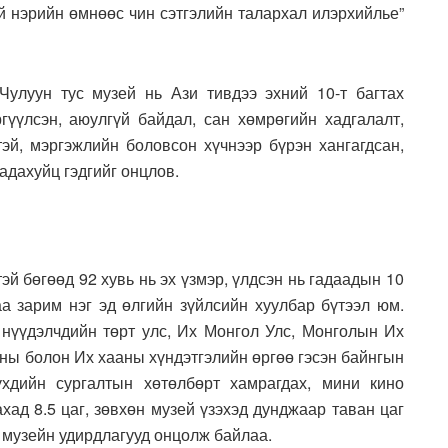
й нэрийн өмнөөс чин сэтгэлийн талархал илэрхийлье”
Чулуун тус музей нь Ази тивдээ эхний 10-т багтах
ргүүлсэн, аюулгүй байдал, сан хөмрөгийн хадгалалт,
й, мэргэжлийн боловсон хүчнээр бүрэн хангагдсан,
адахуйц гэдгийг онцлов.
эй бөгөөд 92 хувь нь эх үзмэр, үлдсэн нь гадаадын 10
аа зарим нэг эд өлгийн зүйлсийн хуулбар бүтээл юм.
 нүүдэлчдийн төрт улс, Их Монгол Улс, Монголын Их
ртны болон Их хааны хүндэтгэлийн өргөө гэсэн байнгын
үхдийн сургалтын хөтөлбөрт хамрагдах, мини кино
ахад 8.5 цаг, зөвхөн музей үзэхэд дунджаар таван цаг
 музейн удирдлагууд онцолж байлаа.