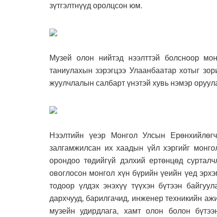
зүтгэлтнүүд оролцсон юм.
Музей олон нийтэд нээлттэй болсноор мон
таниулахын зэрэгцээ Улаанбаатар хотыг зор
жуулчлалын салбарт үнэтэй хувь нэмэр оруул
Нээлтийн үеэр Монгол Улсын Ерөнхийлөгч
залгамжилсан их хаадын үйл хэргийг монго
орондоо төдийгүй дэлхий ертөнцөд сурталчл
овоглосон монгол хүн бүрийн үеийн үед эрхэ
тодоор үлдэх энэхүү түүхэн бүтээн байгуул
дархчууд, барилгачид, инженер техникийн ажи
музейн удирдлага, хамт олон болон бүтээ