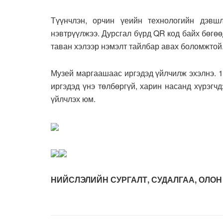
Түүнчлэн, орчин үеийн технологийн дэвш
нэвтрүүлжээ. Дурсгал бүрд QR код байх бөгө
таван хэлээр нэмэлт тайлбар авах боломжтой
Музей маргаашаас иргэдэд үйлчилж эхэлнэ. 1
иргэдэд үнэ төлбөргүй, харин насанд хүрэгчд
үйлчлэх юм.
НИЙСЛЭЛИЙН СУРГАЛТ, СУДАЛГАА, ОЛОН