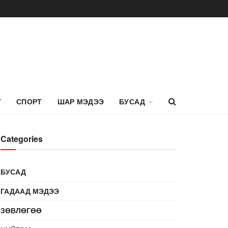
Г
СПОРТ
ШАР МЭДЭЭ
БУСАД
Categories
БУСАД
ГАДААД МЭДЭЭ
ЗӨВЛӨГӨӨ