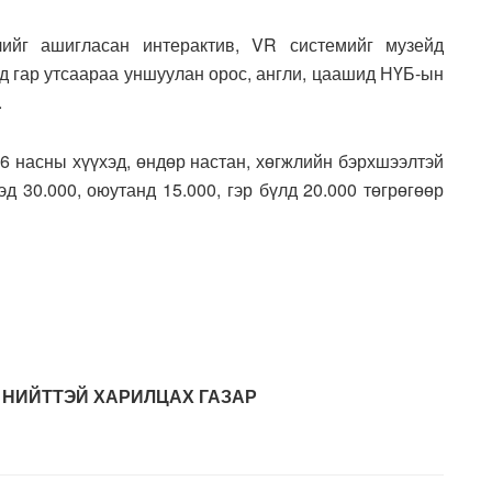
лийг ашигласан интерактив, VR системийг музейд
өд гар утсаараа уншуулан орос, англи, цаашид НҮБ-ын
.
6 насны хүүхэд, өндөр настан, хөгжлийн бэрхшээлтэй
эд 30.000, оюутанд 15.000, гэр бүлд 20.000 төгрөгөөр
 НИЙТТЭЙ ХАРИЛЦАХ ГАЗАР