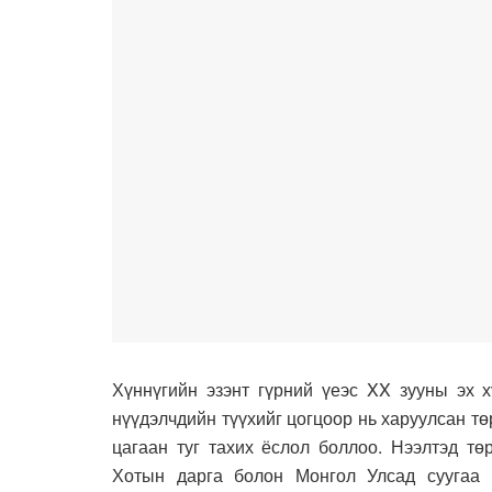
Хүннүгийн эзэнт гүрний үеэс XX зууны эх х
нүүдэлчдийн түүхийг цогцоор нь харуулсан тө
цагаан туг тахих ёслол боллоо. Нээлтэд тө
Хотын дарга болон Монгол Улсад суугаа Э