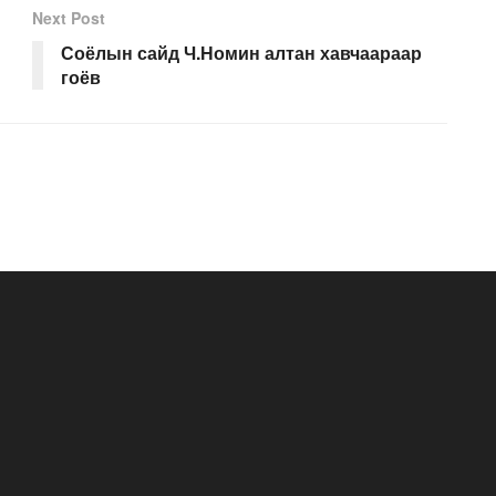
Next Post
Соёлын сайд Ч.Номин алтан хавчаараар
гоёв