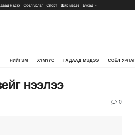
адаад мэдээ
Соёл урлаг
Спорт
Шар мэдээ
Бусад
Л
НИЙГЭМ
ХҮМҮҮС
ГАДААД МЭДЭЭ
СОЁЛ УРЛА
зейг нээлээ
0