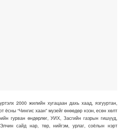
үртэлх 2000 жилийн хугацаан дахь хаад, язгууртан,
рт ёсны “Чингис хаан” музейг өнөөдөр нээн, есөн хөлт
рийн гурван өндөрлөг, УИХ, Засгийн газрын гишүүд,
лчин сайд нар, төр, нийгэм, урлаг, соёлын нэрт