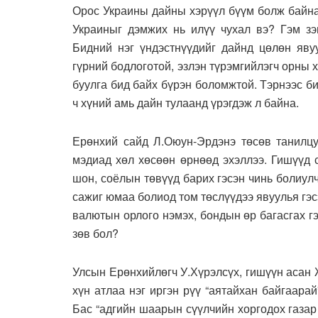
Орос Украины дайны хэрүүл бүүм болж байна
Украиныг дэмжих нь илүү чухал вэ? Гэм зэм
Бидний нэг үндэстнүүдийг дайнд цөлөн явуу
гүрний бодлоготой, эзлэн түрэмгийлэгч орны 
буулга бид байх бүрэн боломжтой. Тэрнээс 
ч хүний амь дайн тулаанд үрэгдэж л байна.
Ерөнхий сайд Л.Оюун-Эрдэнэ төсөв танилцу
мэдиад хөл хөсөөн өрнөөд эхэллээ. Гишүүд с
шон, соёлын төвүүд барих гэсэн чинь болиул
сажиг юмаа болиод том төслүүдээ явуулья гэсэ
валютын орлого нэмэх, бондын өр багасгах гэ
зөв бол?
Улсын Ерөнхийлөгч У.Хүрэлсүх, гишүүн асан 
хүн атлаа нэг иргэн рүү “аятайхан байгаара
Бас “адгийн шаарын сүүлчийн хоргодох газар 