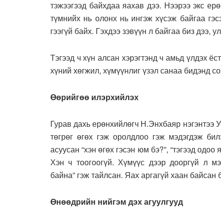
тэжээгээд байхдаа яахав дээ. Нээрээ экс ерө
түмнийх нь олонх нь ингэж хүсэж байгаа гэс
гээгүй байх. Гэхдээ зэвүүн л байгаа биз дээ, 
Тэгээд ч хүн алсан хэрэгтэнд ч амьд үлдэх ё
хүний хөгжил, хүмүүнлиг үзэл санаа бидэнд со
Өөрийгөө илэрхийлэх
Гурав дахь ерөнхийлөгч Н.Энхбаяр нэгэнтээ УИ
төгрөг өгөх гэж оролдлоо гэж мэдэгдэж бил
асуусан “хэн өгөх гэсэн юм бэ?”, “тэгээд одоо 
Хэн ч тоогоогүй. Хүмүүс дээр дооргүй л мэ
байна” гэж тайлсан. Яах аргагүй хаан байсан б
Ө
нөөдрийн нийгэм дэх агуулгууд