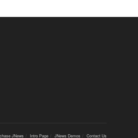
chase JNews
Intro Page
JNews Demos
Contact Us