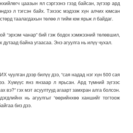
нхийлөгч цаазын ял сэргээнэ гээд байсан, зүгээр ард
эндээ л тэгсэн байх. Тэхээс мэдээж хүн алчих юмсан
улстөрд таалагдахын төлөө л тийм юм ярьж л байдаг.
стой “эрхэм чанар” бий гэж бодох хэмжээний төлөвшил,
х дутаад байна угаасаа. Энэ агуулга нь илүү чухал.
Х чуулган дээр билүү дээ, “сая надад нэг хүн 500 сая
ээ. Хүмүүс янз янзаар л ярьсан. Ард түмний зүгээс
яах вэ?” гэх мэт асуултууд агаарт замхран алга болсон.
дэгдлийнх нь агуулгыг “өөрийнхөө ханшийг тогтоож
айгаа биз дээ.