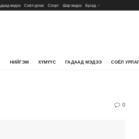
адаад мэдээ
Соёл урлаг
Спорт
Шар мэдээ
Бусад
Л
НИЙГЭМ
ХҮМҮҮС
ГАДААД МЭДЭЭ
СОЁЛ УРЛА
0