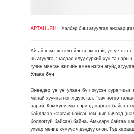
АРТАНЬЯН
Хэлбэр биш агуулгад анхаарцга
Ай-ай хэмээх толгойлогч эмэгтэй, үе үе хэн н
нь агуулга, “надаас илүү сүрхий хүн та нарын 
гучин мянган жилийн өмнө нэгэн агуйд агуулг
Улаан бүч
Өнөөдөр үе үе улаан бүч зүүсэн сурагчдыг 
манай хуучны нэг л дурсгал. Гэвч нөгөө тал
царай. Коммунизмын эринд жаргаж байсан хүн
байдлаар жаргаж байсан юм шиг бичээд (шал 
болдоггүй байсан) байна. Амьдарч байгаа ца
ухвар мөчид хүмүүс ч дэндүү олон. Тэд хараад