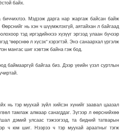
ёстой байх.
а биччихлээ. Мэдээж дарга нар жаргаж байсан байж
. Өөрснийг нь хэн ч шүүмжлэхгүй, аятайхан л байгаад
олохоор тэд иргэдийнхээ хүзүүг эргээд улаан бүчээр
ргэд “өөрснөө л хүсэх” хэрэгтэй. Энэ санаархал үргэлж
эн мангас шиг хэвтэж байна гэж бод.
оод баймааргүй байгаа биз. Дээр үеийн үзэл суртлын
учиртай.
ийх нь тэр муухай зүйл хийсэн хүнийг заавал цаазал
өгвөл тамлаж алмаар санагддаг. Зүгээр л өөрснийхөө
“шал дэмий улсаас тэжээгээд, та бидний татварын
эр ч юм шиг. Нээрээ ч тэр муухай араатныг тэгж