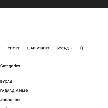
Г
СПОРТ
ШАР МЭДЭЭ
БУСАД
Categories
БУСАД
ГАДААД МЭДЭЭ
ЗӨВЛӨГӨӨ