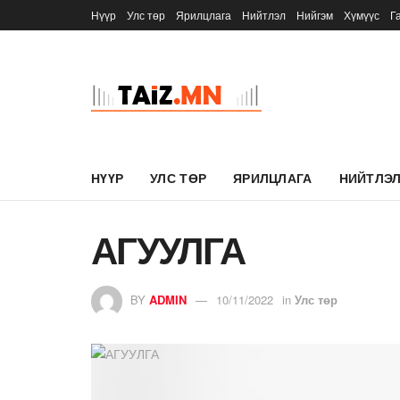
Нүүр
Улс төр
Ярилцлага
Нийтлэл
Нийгэм
Хүмүүс
Г
НҮҮР
УЛС ТӨР
ЯРИЛЦЛАГА
НИЙТЛЭ
АГУУЛГА
BY
ADMIN
10/11/2022
in
Улс төр