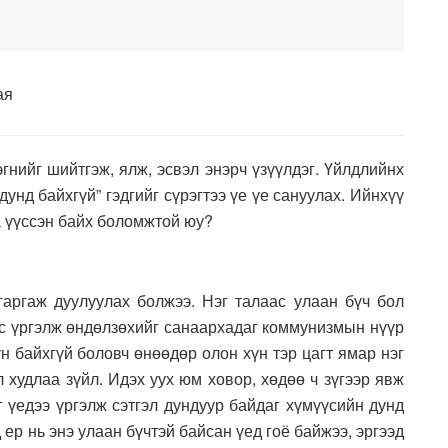
ая
эгнийг шийтгэж, ялж, эсвэл энэрч үзүүлдэг. Үйлдлийнх
дунд байхгүй” гэдгийг сүрэгтээ үе үе сануулах. Ийнхүү
а үүссэн байх боломжтой юу?
гаргаж дуулуулах болжээ. Нэг талаас улаан бүч бол
аас үргэлж өндөлзөхийг санаархадаг коммунизмын нүүр
 байхгүй боловч өнөөдөр олон хүн тэр цагт ямар нэг
худлаа зүйл. Идэх уух юм ховор, хөдөө ч зүгээр явж
г үедээ үргэлж сэтгэл дундуур байдаг хүмүүсийн дунд
 ер нь энэ улаан бүчтэй байсан үед гоё байжээ, эргээд