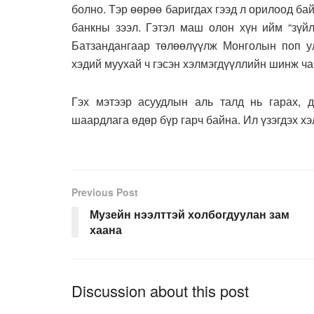
болно. Тэр өөрөө баригдах гээд л орилоод ба
банкны зээл. Гэтэл маш олон хүн ийм “зүйл
Батзандангаар төлөөлүүлж Монголын поп ул
хэдий муухай ч гэсэн хэлмэгдүүллийн шинж ча
Гэх мэтээр асуудлын аль талд нь гарах, 
шаардлага өдөр бүр гарч байна. Ил үзэгдэх хэ
Previous Post
Музейн нээлттэй холбогдуулан зам
хаана
Discussion about this post