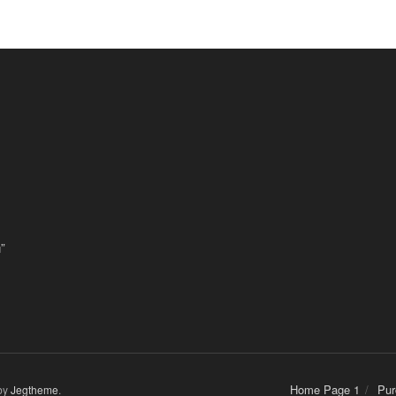
”
Home Page 1
Pur
by
Jegtheme
.