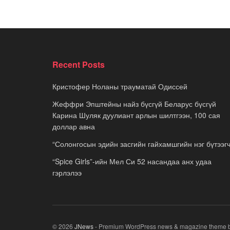
Recent Posts
Кристофер Ноланы трауматай Одиссей
Жеффри Эпштейны найз бүсгүй Беларус бүсгүй
Карина Шуляк дуулиант арлын шилтгээн, 100 сая
доллар авна
“Солонгосын эдийн засгийн гайхамшгийн нэг бүтээгч
“Spice Girls”-ийн Мел Си 52 насандаа анх удаа
гэрлэлээ
© 2026
JNews
- Premium WordPress news & magazine theme 