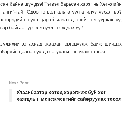
йсан байна шүү дээ! Тэгвэл барьсан хэрэг нь Хөгжлийн
 анги”-тай. Одоо тэгвэл аль агуулга илүү чухал вэ?
стөрчдийн нүүр царай илчлэгдсэнийг олзуурхах уу,
нар байгааг үргэлжлүүлэн судлах уу?
дэмжихийгээ ахиад жаахан эргэцүүлж байж шийдэх
лбэрийн цаана нуугдах агуулгыг нь ухаж гаргая.
Next Post
Улаанбаатар хотод хэрэгжиж буй хог
хаягдлын менежментийг сайжруулах төсөл