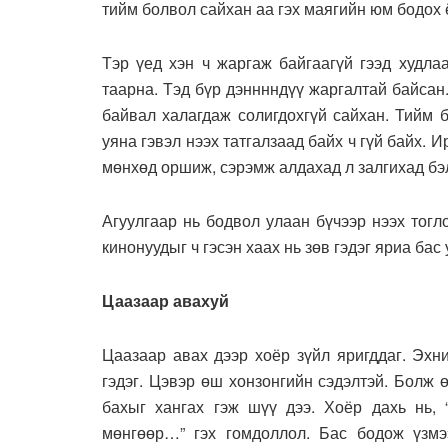
тийм болвол сайхан аа гэх маягийн юм бодох 
Тэр үед хэн ч жаргаж байгаагүй гээд худла
таарна. Тэд бүр дэнннндүү жаргалтай байсан
байвал халагдаж солигдохгүй сайхан. Тийм б
уяна гэвэл нээх татгалзаад байх ч гүй байх. И
мөнхөд оршиж, сэрэмж алдахад л залгихад бэл
Агуулгаар нь бодвол улаан бүчээр нээх тогл
кинонуудыг ч гэсэн хаах нь зөв гэдэг яриа бас 
Цаазаар авахуй
Цаазаар авах дээр хоёр зүйл яригддаг. Эхн
гэдэг. Цэвэр өш хонзонгийн сэдэлтэй. Болж 
бахыг хангах гэж шүү дээ. Хоёр дахь нь, 
мөнгөөр…” гэх гомдоллол. Бас бодож үзмэ