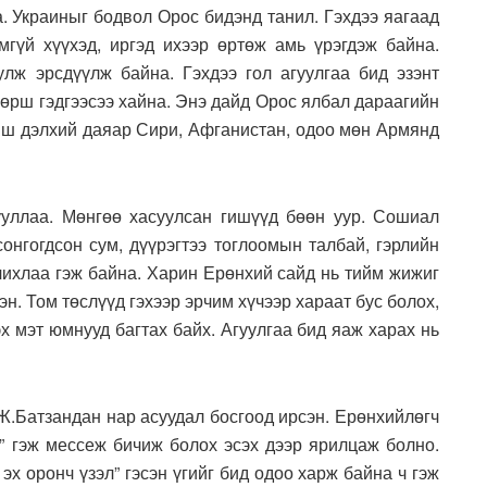
. Украиныг бодвол Орос бидэнд танил. Гэхдээ яагаад
гүй хүүхэд, иргэд ихээр өртөж амь үрэгдэж байна.
лж эрсдүүлж байна. Гэхдээ гол агуулгаа бид эзэнт
хөрш гэдгээсээ хайна. Энэ дайд Орос ялбал дараагийн
биш дэлхий даяар Сири, Афганистан, одоо мөн Армянд
уллаа. Мөнгөө хасуулсан гишүүд бөөн уур. Сошиал
онгогдсон сум, дүүрэгтээ тоглоомын талбай, гэрлийн
чихлаа гэж байна. Харин Ерөнхий сайд нь тийм жижиг
н. Том төслүүд гэхээр эрчим хүчээр хараат бус болох,
х мэт юмнууд багтах байх. Агуулгаа бид яаж харах нь
Ж.Батзандан нар асуудал босгоод ирсэн. Ерөнхийлөгч
й” гэж мессеж бичиж болох эсэх дээр ярилцаж болно.
эх оронч үзэл” гэсэн үгийг бид одоо харж байна ч гэж