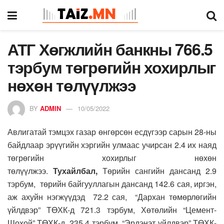
АТГ Хөгжлийн банкны 766.5
тэрбум төгрөгийн хохирлыг
нөхөн төлүүлжээ
BY
ADMIN
10/05/2022
Авлигатай тэмцэх газар өнгөрсөн есдүгээр сарын 28-ны
байдлаар эрүүгийн хэргийн улмаас учирсан 2.4 их наяд
төгрөгийн хохирлыг нөхөн
төлүүлжээ.
Тухайлбал,
Төрийн сангийн дансанд 2.9
тэрбум, төрийн байгууллагын дансанд 142.6 сая, иргэн,
аж ахуйн нэгжүүдэд 72.2 сая, “Дархан төмөрлөгийн
үйлдвэр” ТӨХК-д 721.3 тэрбум, Хөтөлийн “Цемент-
Шохой” ТӨХК-д 235.4 тэрбум, “Эрдэнэт үйлдвэр” ТӨХК-