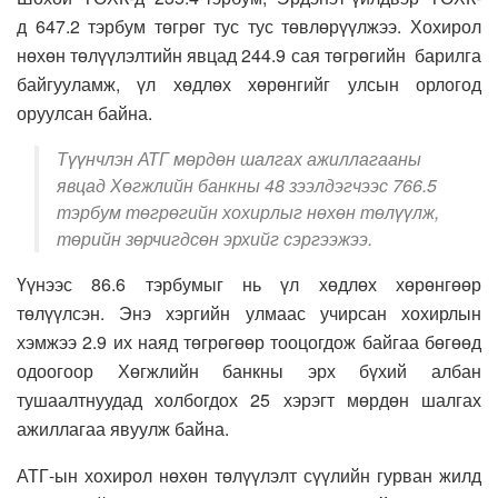
д 647.2 тэрбум төгрөг тус тус төвлөрүүлжээ. Хохирол
нөхөн төлүүлэлтийн явцад 244.9 сая төгрөгийн барилга
байгууламж, үл хөдлөх хөрөнгийг улсын орлогод
оруулсан байна.
Түүнчлэн АТГ мөрдөн шалгах ажиллагааны
явцад Хөгжлийн банкны 48 зээлдэгчээс 766.5
тэрбум төгрөгийн хохирлыг нөхөн төлүүлж,
төрийн зөрчигдсөн эрхийг сэргээжээ.
Үүнээс 86.6 тэрбумыг нь үл хөдлөх хөрөнгөөр
төлүүлсэн. Энэ хэргийн улмаас учирсан хохирлын
хэмжээ 2.9 их наяд төгрөгөөр тооцогдож байгаа бөгөөд
одоогоор Хөгжлийн банкны эрх бүхий албан
тушаалтнуудад холбогдох 25 хэрэгт мөрдөн шалгах
ажиллагаа явуулж байна.
АТГ-ын хохирол нөхөн төлүүлэлт сүүлийн гурван жилд