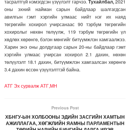
тасралтгүй нэмэгдсэн үзүүлэлт гарчээ.
Тухайлбал,
2021
оны эхний найман сарын байдлаар шалгагдсан
авилгын гэмт хэргийн улмаас нийт нэг их наяд
төгрөгийн хохирол учирсанаас 90 тэрбум төгрөгийн
хохиролыг нөхөн төлүүлж, 119 тэрбум төгрөгийн үл
хөдлөх хөрөнгө, бэлэн мөнгийг битүүмжлэн хамгаалжээ.
Харин энэ оны долдугаар сарын 20-ны байдлаар гэмт
хэргийн улмаас учирсан хохирол 2.1 дахин, нөхөн
төлүүлэлт 18.1 дахин, битүүмжлэн хамгаалсан хөрөнгө
3.4 дахин өссөн үзүүлэлттэй байна.
АТГ Эх сурвалж АТГ,МН
Previous Post
ХБНГУ-ЫН ХОЛБООНЫ ЭДИЙН ЗАСГИЙН ХАМТЫН
АЖИЛЛАГАА, ХӨГЖЛИЙН ЯАМНЫ ПАРЛАМЕНТЫН
ТӨРИЙН НАРИЙН БИЧГИЙН ДАРГА ИРЭВ