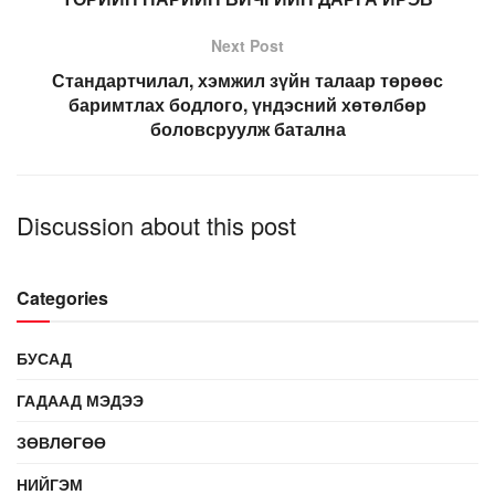
Next Post
Стандартчилал, хэмжил зүйн талаар төрөөс
баримтлах бодлого, үндэсний хөтөлбөр
боловсруулж батална
Discussion about this post
Categories
БУСАД
ГАДААД МЭДЭЭ
ЗӨВЛӨГӨӨ
НИЙГЭМ