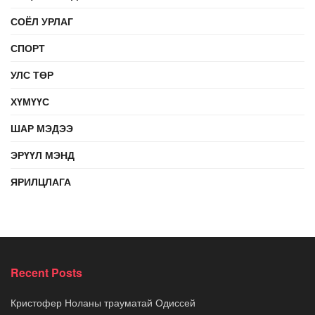
СОЁЛ УРЛАГ
СПОРТ
УЛС ТӨР
ХҮМҮҮС
ШАР МЭДЭЭ
ЭРҮҮЛ МЭНД
ЯРИЛЦЛАГА
Recent Posts
Кристофер Ноланы трауматай Одиссей