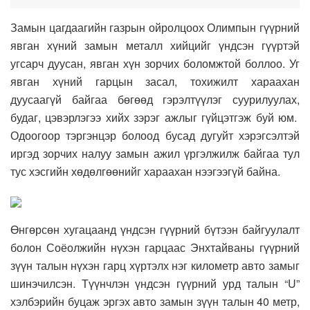
Замын цагдаагийн газрын ойролцоох Олимпын гүүрний
явган хүний замын металл хийцийг үндсэн гүүртэй
угсарч дуусан, явган хүн зорчих боломжтой боллоо. Уг
явган хүний гарцын засал, тохижилт хараахан
дуусаагүй байгаа бөгөөд гэрэлтүүлэг суурилуулах,
будаг, цэвэрлэгээ хийх зэрэг ажлыг гүйцэтгэж буй юм.
Одоогоор тэргэнцэр болоод бусад дугуйт хэрэгсэлтэй
иргэд зорчих налуу замын ажил үргэлжилж байгаа тул
тус хэсгийн хөдөлгөөнийг хараахан нээгээгүй байна.
Өнгөрсөн хугацаанд үндсэн гүүрний бүтээн байгуулалт
болон Соёолжийн нүхэн гарцаас Энхтайваны гүүрний
зүүн талын нүхэн гарц хүртэлх нэг километр авто замыг
шинэчилсэн. Түүнчлэн үндсэн гүүрний урд талын “U”
хэлбэрийн буцаж эргэх авто замын зүүн талын 40 метр,