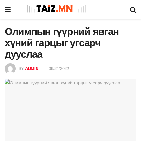
Олимпын гүүрний явган
хүний гарцыг угсарч
дууслаа
BY
ADMIN
09/21/2022