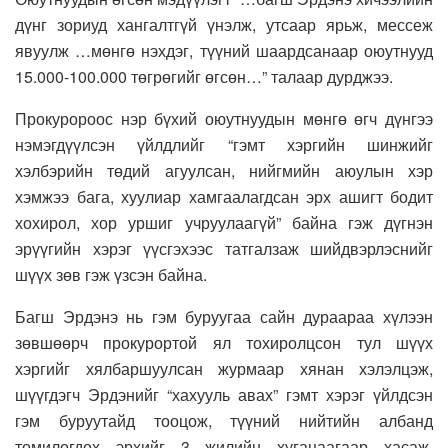
дүнг зориуд хангалтгүй үнэлж, утсаар ярьж, мессеж
явуулж …мөнгө нэхдэг, түүний шаардсанаар оюутнууд
15.000-100.000 төгрөгийг өгсөн…” талаар дурджээ.
Прокуророос нэр бүхий оюутнуудын мөнгө өгч дүнгээ
нэмэгдүүлсэн үйлдлийг “гэмт хэргийн шинжийг
хэлбэрийн төдий агуулсан, нийгмийн аюулын хэр
хэмжээ бага, хуулиар хамгаалагдсан эрх ашигт бодит
хохирол, хор уршиг учруулаагүй” байна гэж дүгнэн
эрүүгийн хэрэг үүсгэхээс татгалзаж шийдвэрлэснийг
шүүх зөв гэж үзсэн байна.
Багш Эрдэнэ нь гэм буруугаа сайн дураараа хүлээн
зөвшөөрч прокурортой ял тохиролцсон тул шүүх
хэргийг хялбаршуулсан журмаар хянан хэлэлцэж,
шүүгдэгч Эрдэнийг “хахууль авах” гэмт хэрэг үйлдсэн
гэм буруутайд тооцож, түүний нийтийн албанд
томилогдох эрхийг 3 жилийн хугацаагаар хасаж,