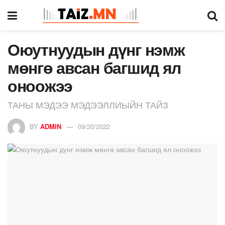
Оюутнуудын дүнг нэмж
мөнгө авсан багшид ял
оноожээ
ТАНЫ МЭДЭЭ МЭДЭЭЛЛИЫЙН ТАЙЗ
BY
ADMIN
09/20/2022