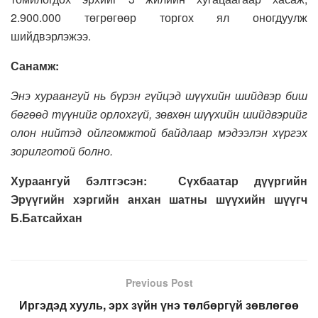
2.900.000 төгрөгөөр торгох ял оногдуулж
шийдвэрлэжээ.
Санамж:
Энэ хураангуй нь бүрэн гүйцэд шүүхийн шийдвэр биш
бөгөөд түүнийг орлохгүй, зөвхөн шүүхийн шийдвэрийг
олон нийтэд ойлгомжтой байдлаар мэдээлэн хүргэх
зорилготой болно.
Хураангуй
бэлтгэсэн
: Сүхбаатар дүүргийн
Эрүүгийн хэргийн анхан шатны шүүхийн шүүгч
Б.Батсайхан
Previous Post
Иргэдэд хууль, эрх зүйн үнэ төлбөргүй зөвлөгөө