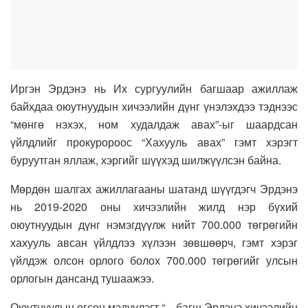
Иргэн Эрдэнэ нь Их сургуулийн багшаар ажиллаж
байхдаа оюутнуудын хичээлийн дүнг үнэлэхдээ тэднээс
“мөнгө нэхэх, ном худалдаж авах”-ыг шаардсан
үйлдлийг прокуророос “Хахууль авах” гэмт хэрэгт
буруутган яллаж, хэргийг шүүхэд шилжүүлсэн байна.
Мөрдөн шалгах ажиллагааны шатанд шүүгдэгч Эрдэнэ
нь 2019-2020 оны хичээлийн жилд нэр бүхий
оюутнуудын дүнг нэмэгдүүлж нийт 700.000 төгрөгийн
хахууль авсан үйлдлээ хүлээн зөвшөөрч, гэмт хэрэг
үйлдэж олсон орлого болох 700.000 төгрөгийг улсын
орлогын дансанд тушаажээ.
Оюутнуудын өгсөн мэдүүлэгт “…багш Эрдэнэ хичээлийн