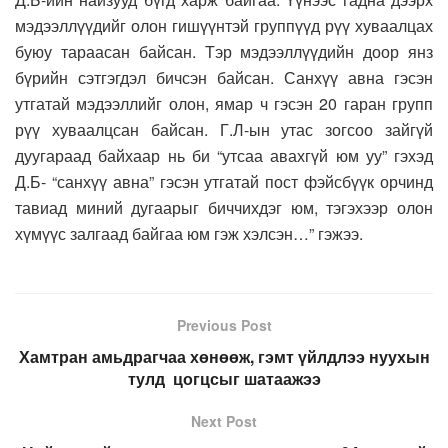
мэдээллүүдийг олон гишүүнтэй группүүд рүү хуваалцах
буюу тараасан байсан. Тэр мэдээллүүдийн доор янз
бүрийн сэтгэгдэл бичсэн байсан. Санхүү авна гэсэн
утгатай мэдээллийг олон, ямар ч гэсэн 20 гаран групп
рүү хуваалцсан байсан. Г.Л-ын утас зогсоо зайгүй
дуугараад байхаар нь би “утсаа авахгүй юм уу” гэхэд
Д.Б- “санхүү авна” гэсэн утгатай пост фэйсбүүк орчинд
тавиад миний дугаарыг биччихдэг юм, тэгэхээр олон
хүмүүс залгаад байгаа юм гэж хэлсэн…” гэжээ.
Previous Post
Хамтран амьдрагчаа хөнөөж, гэмт үйлдлээ нуухын
тулд цогцсыг шатаажээ
Next Post