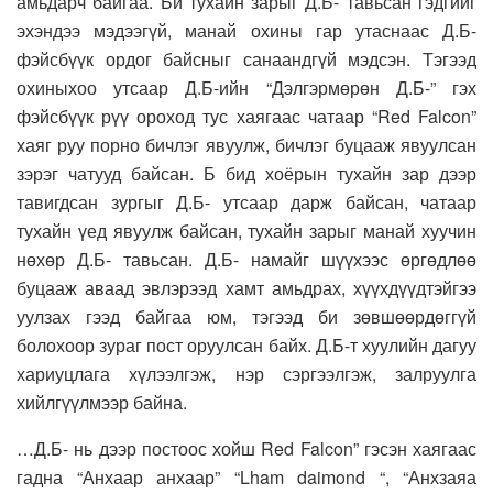
амьдарч байгаа. Би тухайн зарыг Д.Б- тавьсан гэдгийг
эхэндээ мэдээгүй, манай охины гар утаснаас Д.Б-
фэйсбүүк ордог байсныг санаандгүй мэдсэн. Тэгээд
охиныхоо утсаар Д.Б-ийн “Дэлгэрмөрөн Д.Б-” гэх
фэйсбүүк рүү ороход тус хаягаас чатаар “Red Falcon”
хаяг руу порно бичлэг явуулж, бичлэг буцааж явуулсан
зэрэг чатууд байсан. Б бид хоёрын тухайн зар дээр
тавигдсан зургыг Д.Б- утсаар дарж байсан, чатаар
тухайн үед явуулж байсан, тухайн зарыг манай хуучин
нөхөр Д.Б- тавьсан. Д.Б- намайг шүүхээс өргөдлөө
буцааж аваад эвлэрээд хамт амьдрах, хүүхдүүдтэйгээ
уулзах гээд байгаа юм, тэгээд би зөвшөөрдөггүй
болохоор зураг пост оруулсан байх. Д.Б-т хуулийн дагуу
хариуцлага хүлээлгэж, нэр сэргээлгэж, залруулга
хийлгүүлмээр байна.
…Д.Б- нь дээр постоос хойш Red Falcon” гэсэн хаягаас
гадна “Анхаар анхаар” “Lham daimond “, “Анхзаяа