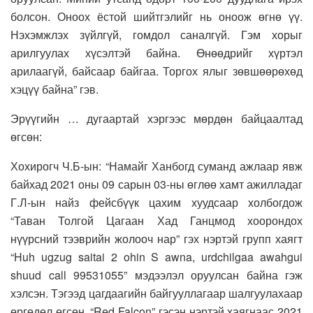
болсон. Оноох ёстой шийтгэлийг нь оноож өгнө үү.
Нэхэмжлэх зүйлгүй, гомдол саналгүй. Гэм хорыг
арилгуулах хүсэлтэй байна. Өнөөдрийг хүртэл
арилаагүй, байсаар байгаа. Торгох ялыг зөвшөөрөхөд
хэцүү байна” гэв.
Эрүүгийн … дугаартай хэргээс мөрдөн байцаалтад
өгсөн:
Хохирогч Ч.Б-ын: “Намайг Ханбогд суманд ажлаар явж
байхад 2021 оны 09 сарын 03-ны өглөө хамт ажилладаг
Г.Л-ын найз фейсбүүк цахим хуудсаар холбогдож
“Таван Толгой Цагаан Хад Ганцмод хоорондох
нүүрсний тээврийн жолооч нар” гэх нэртэй групп хаягт
“Huh ugzug saitai 2 ohin S awna, urdchilgaa awahgui
shuud call 99531055” мэдээлэл оруулсан байна гэж
хэлсэн. Тэгээд цагдаагийн байгууллагаар шалгуулахаар
өргөдөл өгсөн. “Red Falcon” гэсэн нэртэй хаягнаас 2021