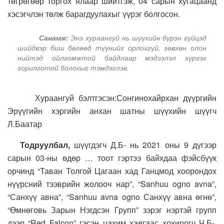
төгрөгөөр торгох ялаар шийтгэж, 04 сарын хугацаанд
хэсэгчлэн төлж барагдуулахыг үүрэг болгосон.
Санамж:
Энэ хураангуй нь шүүхийн бүрэн гүйцэд
шийдвэр биш бөгөөд түүнийг орлохгүй, зөвхөн олон
нийтэд ойлгомжтой байдлаар мэдээлэл хүргэх
зорилготой болохыг тэмдэглэв.
Хураангуй бэлтгэсэн:Сонгинохайрхан дүүргийн
Эрүүгийн хэргийн анхан шатны шүүхийн шүүгч
Л.Баатар
Тодруулбал,
шүүгдэгч Д.Б- нь 2021 оны 9 дүгээр
сарын 03-ны өдөр … тоот гэртээ байхдаа фэйсбүүк
орчинд “Таван Толгой Цагаан хад Ганцмод хоорондох
нүүрсний тээврийн жолооч нар”, “Sanhuu ogno avna”,
“Санхүү авна”, “Sanhuu avna ogno Санхүү авна өгнө”,
“Өмнөговь Зарын Нэгдсэн Групп” зэрэг нэртэй групп
дээр “Red Falcon” гэсэн цахим хаягаас хохирогч Ч.Б-,