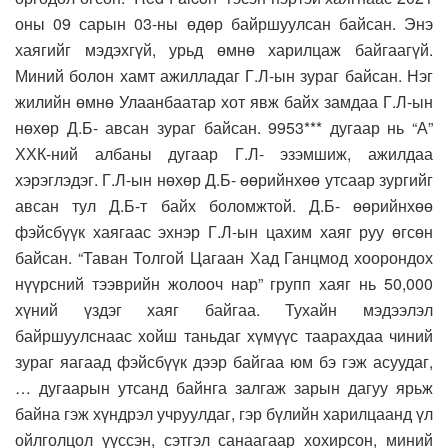
оны 09 сарын 03-ны өдөр байршуулсан байсан. Энэ
хаягийг мэдэхгүй, урьд өмнө харилцаж байгаагүй.
Миний болон хамт ажилладаг Г.Л-ын зураг байсан. Нэг
жилийн өмнө Улаанбаатар хот явж байх замдаа Г.Л-ын
нөхөр Д.Б- авсан зураг байсан. 9953*** дугаар нь “А”
ХХК-ний албаны дугаар Г.Л- эзэмшиж, ажилдаа
хэрэглэдэг. Г.Л-ын нөхөр Д.Б- өөрийнхөө утсаар зургийг
авсан тул Д.Б-т байх боломжтой. Д.Б- өөрийнхөө
фэйсбүүк хаягаас эхнэр Г.Л-ын цахим хаяг руу өгсөн
байсан. “Таван Толгой Цагаан Хад Ганцмод хоорондох
нүүрсний тээврийн жолооч нар” групп хаяг нь 50,000
хүний үздэг хаяг байгаа. Тухайн мэдээлэл
байршуулснаас хойш таньдаг хүмүүс таарахдаа чиний
зураг яагаад фэйсбүүк дээр байгаа юм бэ гэж асуудаг,
… дугаарын утсанд байнга залгаж зарын дагуу ярьж
байна гэж хүндрэл учруулдаг, гэр бүлийн харилцаанд үл
ойлголцол үүссэн, сэтгэл санаагаар хохирсон, миний