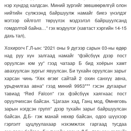
нэр хүндэд халдсан. Миний зургийг зөвшөөрөлгүй олон
нийтийн сүлжээнд байршуулж намайг биеэ үнэлдэг
мэтээр ойлголт төрүүлэх мэдээлэл байршуулсанд
гомдолтой байна…” гэх мэдүүлэг (хавтаст хэргийн 14-15
дахь тал),
Хохирогч Г.Л-ын: “2021 оны 9 дүгээр сарын 03-ны өдөр
над руу хүн залгаад намайг “фэйсбүүк дээр пост
оруулсан юм уу” гээд чатаар Б бид хоёрын хамт
авахуулсан зургыг явуулсан. Би тухайн оруулсан зарыг
харсан чинь “Хөх өгзөг сайтай 2 охин санхүү авна,
урьдчилгаа авна” гээд миний 9953*** гэсэн дугаарыг
тавиад “Red Falcon” гэх фэйсбүүк хаягнаас пост
оруулчихсан байсан. “Цагаан хад, Ганц мод, Өмнөговь
зарын нэгдсэн групп” дээр тухайн зарыг байршуулсан
байсан. Д.Б- гэж манай нөхөр байсан, одоо шүүхээр
гэрлэлт цуцлуулахаар нэхэмжлэх гаргаад тусдаа