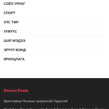
СОЁЛ УРЛАГ
СПОРТ
УЛС ТӨР
ХҮМҮҮС
ШАР МЭДЭЭ
ЭРҮҮЛ МЭНД
ЯРИЛЦЛАГА
Recent Posts
Кристофер Ноланы трауматай Одиссей
Жеффри Эпштейны найз бүсгүй Беларус бүсгүй Карина Шуляк