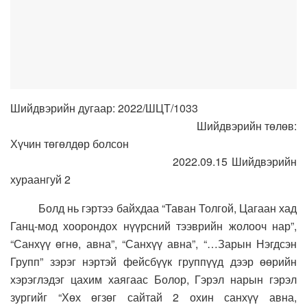
Шийдвэрийн дугаар: 2022/ШЦТ/1033
Шийдвэрийн төлөв:
Хүчин төгөлдөр болсон
2022.09.15 Шийдвэрийн
хураангуй 2
Болд нь гэртээ байхдаа “Таван Толгой, Цагаан хад
Ганц-мод хоорондох нүүрсний тээврийн жолооч нар”,
“Санхүү өгнө, авна”, “Санхүү авна”, “…Зарын Нэгдсэн
Групп” зэрэг нэртэй фейсбүүк группүүд дээр өөрийн
хэрэглэдэг цахим хаягаас Болор, Гэрэл нарын гэрэл
зургийг “Хөх өгзөг сайтай 2 охин санхүү авна,