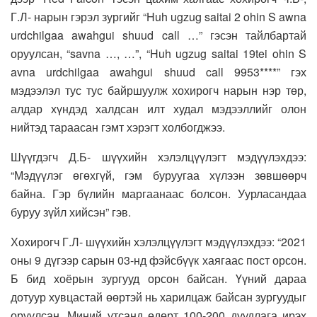
Г.Л- нарын гэрэл зургийг “Huh ugzug saitai 2 ohin S awna
urdchilgaa awahgui shuud call …” гэсэн тайлбартай
оруулсан, “savna …, …”, “Huh ugzug saitai 19tei ohin S
avna urdchilgaa awahgui shuud call 9953****” гэх
мэдээлэл тус тус байршуулж хохирогч нарын нэр төр,
алдар хүндэд халдсан илт худал мэдээллийг олон
нийтэд тараасан гэмт хэрэгт холбогджээ.
Шүүгдэгч Д.Б- шүүхийн хэлэлцүүлэгт мэдүүлэхдээ:
“Мэдүүлэг өгөхгүй, гэм буруугаа хүлээн зөвшөөрч
байна. Гэр бүлийн маргаанаас болсон. Уурласандаа
буруу зүйл хийсэн” гэв.
Хохирогч Г.Л- шүүхийн хэлэлцүүлэгт мэдүүлэхдээ: “2021
оны 9 дүгээр сарын 03-нд фэйсбүүк хаягаас пост орсон.
Б бид хоёрын зургууд орсон байсан. Үүний дараа
дотуур хувцастай өөртэй нь харилцаж байсан зургуудыг
оруулсан. Миний утсанд өдөрт 100-200 дуудлага ирэх