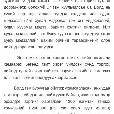
зүйлийн 13 дахь хэсэгт “… хэний ч нэр төрийг гутаан
доромжилж болохгүй…” гэж хуульчилсан ба Болд нь
хүний нэр төр, алдар хүндэд халдсан илт худал
мэдээлэл (Илт худал мэдээлэл гэж огт үндэслэлгүй,
худал хуурмаг мэдээ, баримт сэлтийг ойлгоно. Илт
худал мэдээллийг нэг буюу түүнээс олон хүнд түгээсэн
буюу мэдээллийг цахим орчинд тараасан)-ийг олон
нийтэд тараасан гэж үздэг.
Энэ гэмт хэрэг нь хөнгөн гэмт хэргийн ангилалд
хамаарах бөгөөд гэмт хэрэг үйлдсэн хүнд торгох,
нийтэд тустай ажил хийлгэх, зорчих эрхийг хязгаарлах
ялын аль нэгийг оногдуулахаар заасан.
Болд гэм буруугаа ойлгож ухамсарласан, анх удаа
гэмт хэрэг үйлдэж ял шийтгүүлж байгаа, ажил хөдөлмөр
эрхэлдэг зэргийг харгалзан 1200 нэгжтэй тэнцэх
хэмжээний 1,200,000 (нэг сая хоёр зуун мянган)