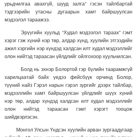
урьдчилгаа авахгүй, шууд залга” гэсэн тайлбартай
тэдгээрийн утасны дугаарын хамт байршуулсан
мэдээлэл тараажээ.
Эрүүгийн хуульд “Худал мэдээлэл тараах” гэмт
хэрэг гэж хүний нэр төр, алдар хүнд, хуулийн этгээдийн
ажил хэргийн нэр хүндэд халдсан илт худал мэдээллийг
олон нийтэд тараасан үйлдлийг ойлгохоор хуульчилсан.
Болд нь эхнэр Болортой гэр бүлийн таарамжгүй
харилцаатай байх үедээ фейсбүүк орчинд Болор,
түүний найз Гэрэл нарын гэрэл зургийг дээрх тайлбар,
мэдээллийн хамт байршуулсан үйлдлийг шүүх хүний
нэр төр, алдар хүндэд халдсан илт худал мэдээллийг
олон нийтэд тараасан гэмт хэрэгт тооцож
шийдвэрлэсэн.
Монгол Улсын Үндсэн хуулийн арван зургаадугаар