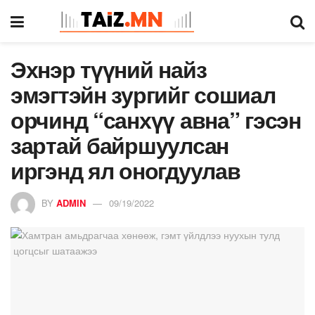
Эхнэр түүний найз
эмэгтэйн зургийг сошиал
орчинд “санхүү авна” гэсэн
зартай байршуулсан
иргэнд ял оногдуулав
BY
ADMIN
09/19/2022