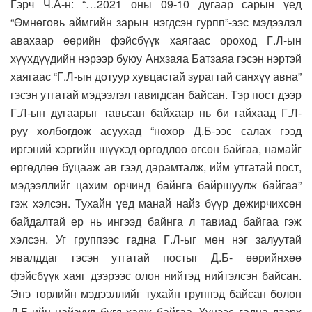
Гэрч Ч.А-н: “…2021 оны 09-10 дугаар сарын үед
“Өмнөговь аймгийн зарын нэгдсэн гурпп”-ээс мэдээлэл
авахаар өөрийн фэйсбүүк хаягаас ороход Г.Л-ын
хүүхдүүдийн нэрээр буюу Анхзаяа Батзаяа гэсэн нэртэй
хаягаас “Г.Л-ын дотуур хувцастай зурагтай санхүү авна”
гэсэн утгатай мэдээлэл тавигдсан байсан. Тэр пост дээр
Г.Л-ын дугаарыг тавьсан байхаар нь би гайхаад Г.Л-
руу холбогдож асуухад “нөхөр Д.Б-ээс салах гээд
иргэний хэргийн шүүхэд өргөдлөө өгсөн байгаа, намайг
өргөдлөө буцааж ав гээд дарамталж, ийм утгатай пост,
мэдээллийг цахим орчинд байнга байршуулж байгаа”
гэж хэлсэн. Тухайн үед манай найз бүүр дөжирчихсөн
байдалтай ер нь ингээд байнга л тавиад байгаа гэж
хэлсэн. Уг группээс гадна Г.Л-ыг мөн нэг залуутай
явалддаг гэсэн утгатай постыг Д.Б- өөрийнхөө
фэйсбүүк хаяг дээрээс олон нийтэд нийтэлсэн байсан.
Энэ төрлийн мэдээллийг тухайн группэд байсан болон
Д.Б-ийн найзууд бүгд харж байгаа. Үүнээс гадна дээрх