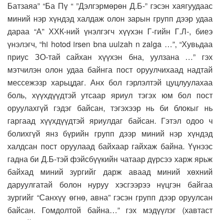
Батзаяа” “Ба Пү “ ”Дэлгэрмөрөн Д.Б-” гэсэн хаягуудаас
миний нэр хүндэд халдаж олон зарын групп дээр удаа
дараа “А” ХХК-ний үнэлгэгч хүүхэн Г-гийн Г.Л-, биеэ
үнэлэгч, “hi hotod irsen bna uulzah n zalga …”, “Хувьдаа
приус ЗО-тай сайхан хүүхэн бна, уулзана …” гэх
мэтчилэн олон удаа байнга пост оруулчихаад надтай
мессежэзр харьцдаг. Анх бол гэрлэлтэй цуцлуулахаа
боль, хүүхдүүдтэй утсаар яриул тэгэх юм бол пост
оруулахгүй гэдэг байсан, тэгэхээр нь би блокыг нь
гаргаад хүүхдүүдтэй яриулдаг байсан. Гэтэл одоо ч
болихгүй янз бүрийн групп дээр миний нэр хүндэд
халдсан пост оруулаад байхаар гайхаж байна. Үүнээс
гадна би Д.Б-тэй фэйсбүүкийн чатаар дүрсээ харж ярьж
байхад миний зургийг дарж аваад миний хөхний
даруулгатай болон нуруу хэсгээрээ нүцгэн байгаа
зургийг “Санхүү өгнө, авна” гэсэн групп дээр оруулсан
байсан. Гомдолтой байна…” гэх мэдүүлэг (хавтаст