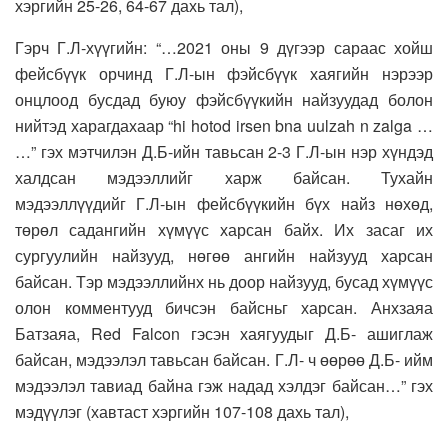
хэргийн 25-26, 64-67 дахь тал),
Гэрч Г.Л-хүүгийн: “…2021 оны 9 дүгээр сараас хойш
фейсбүүк орчинд Г.Л-ын фэйсбүүк хаягийн нэрээр
онцлоод бусдад буюу фэйсбүүкийн найзуудад болон
нийтэд харагдахаар “hi hotod irsen bna uulzah n zalga …
…” гэх мэтчилэн Д.Б-ийн тавьсан 2-3 Г.Л-ын нэр хүндэд
халдсан мэдээллийг харж байсан. Тухайн
мэдээллүүдийг Г.Л-ын фейсбүүкийн бүх найз нөхөд,
төрөл садангийн хүмүүс харсан байх. Их засаг их
сургуулийн найзууд, нөгөө ангийн найзууд харсан
байсан. Тэр мэдээллийнх нь доор найзууд, бусад хүмүүс
олон комментууд бичсэн байсньг харсан. Анхзаяа
Батзаяа, Red Falcon гэсэн хаягуудыг Д.Б- ашиглаж
байсан, мэдээлэл тавьсан байсан. Г.Л- ч өөрөө Д.Б- ийм
мэдээлэл тавиад байна гэж надад хэлдэг байсан…” гэх
мэдүүлэг (хавтаст хэргийн 107-108 дахь тал),