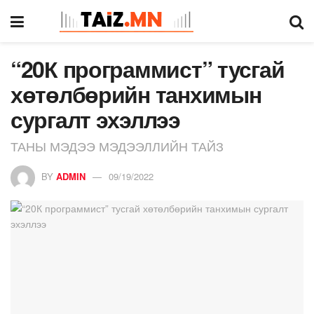
“20К программист” тусгай
хөтөлбөрийн танхимын
сургалт эхэллээ
ТАНЫ МЭДЭЭ МЭДЭЭЛЛИЙН ТАЙЗ
BY
ADMIN
09/19/2022