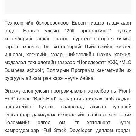
Технологийн боловсролоор Европ тивдээ тавдугаарт
ордог Болгар улсын “20К программист” тусгай
хөтөлбөрийн анхан шатны сургалт өнгөрөгч бямба
гарагт эхэллээ. Тус хөтөлбөрийг Нийслэлийн Бизнес
инновац хөгжлийн газар, Нийслэлийн Цахим хөгжил,
мэдээлэл технологийн газраас “Новелсофт” ХХК, “MLC
Business school”, Болгарын Программ хангамжийн их
сургуультай хамтран хэрэгжүүлж байна.
Энэхүү олон улсын програмчлалын хөтөлбөр нь “Front-
End” болон “Back-End” загвартай ажиллах, вэб хуудас,
аппликейшн бүтээх, цаашлаад ахисан түвшний
сургалтаар дамжуулж технологийн салбарт хөл тавих
боломжийг олгох юм. Уг хөтөлбөрт бүрэн
хамрагдсанаар “Full Stack Developer” диплом гардан