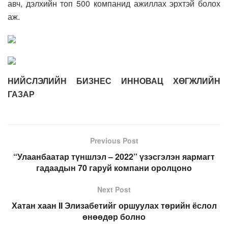
авч, дэлхийн топ 500 компанид ажиллах эрхтэй болох
аж.
НИЙСЛЭЛИЙН БИЗНЕС ИННОВАЦ ХӨГЖЛИЙН
ГАЗАР
Previous Post
“Улаанбаатар түншлэл – 2022” үзэсгэлэн яармагт
гадаадын 70 гаруй компани оролцоно
Next Post
Хатан хаан II Элизабетийг оршуулах төрийн ёслол
өнөөдөр болно