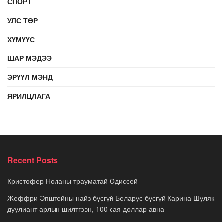
СПОРТ
УЛС ТӨР
ХҮМҮҮС
ШАР МЭДЭЭ
ЭРҮҮЛ МЭНД
ЯРИЛЦЛАГА
Recent Posts
Кристофер Ноланы трауматай Одиссей
Жеффри Эпштейны найз бүсгүй Беларус бүсгүй Карина Шуляк
дуулиант арлын шилтгээн, 100 сая доллар авна