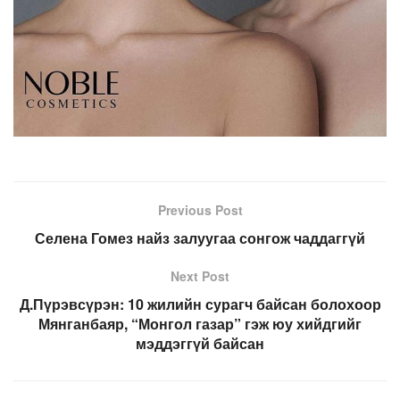
Previous Post
Селена Гомез найз залуугаа сонгож чаддаггүй
Next Post
Д.Пүрэвсүрэн: 10 жилийн сурагч байсан болохоор
Мянганбаяр, “Монгол газар” гэж юу хийдгийг
мэддэггүй байсан