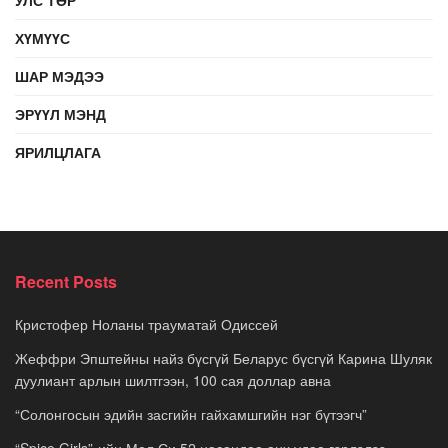
ХҮМҮҮС
ШАР МЭДЭЭ
ЭРҮҮЛ МЭНД
ЯРИЛЦЛАГА
Recent Posts
Кристофер Ноланы трауматай Одиссей
Жеффри Эпштейны найз бүсгүй Беларус бүсгүй Карина Шуляк
дуулиант арлын шилтгээн, 100 сая доллар авна
“Солонгосын эдийн засгийн гайхамшгийн нэг бүтээгч”
“Spice Girls”-ийн Мел Си 52 насандаа анх удаа гэрлэлээ