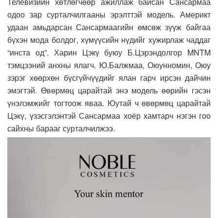
Телевизийн хөтлөгчөөр ажиллаж байсан Сансармаа
одоо зар сурталчилгааны эрэлттэй модель. Америкт
удаан амьдарсан Сансармаагийн өмсөж зүүж байгаа
бүхэн мода болдог, хүмүүсийн нүдийг хужирлаж чаддаг
“инста од”. Харин Цэкү буюу Б.Цэрэндолгор MNTM
тэмцээний анхны ялагч. Ю.Балжмаа, Оюунномин, Оюу
зэрэг хөөрхөн бүсгүйчүүдийг ялан гарч ирсэн дайчин
эмэгтэй. Өвөрмөц царайтай энэ модель өөрийн гэсэн
үнэлэмжийг тогтоож яваа. Юутай ч өвөрмөц царайтай
Цэкү, үзэсгэлэнтэй Сансармаа хоёр хамтарч нэгэн гоо
сайхны барааг сурталчилжээ.