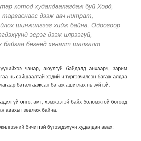
тар хотод худалдаалагдаж буй Ховд,
н тарваснаас дээж авч нитрат,
йлох шинжилгээг хийж байна. Одоогоор
гдэхүүнд эерэг дээж илрээгүй,
 байгаа бөгөөд хяналт шалгалт
хүүнийхээ чанар, аюулгүй байдалд анхаарч, зарим
аа нь сайшаалтай хэдий ч түргэвчилсэн багаж алдаа
ллагаар баталгаажсан багаж ашиглах нь зүйтэй.
адилгүй өнгө, амт, хэмжээтэй байх боломжтой бөгөөд
ан авахыг зөвлөж байна.
жилгээний бичигтэй бүтээгдэхүүн худалдан авах;