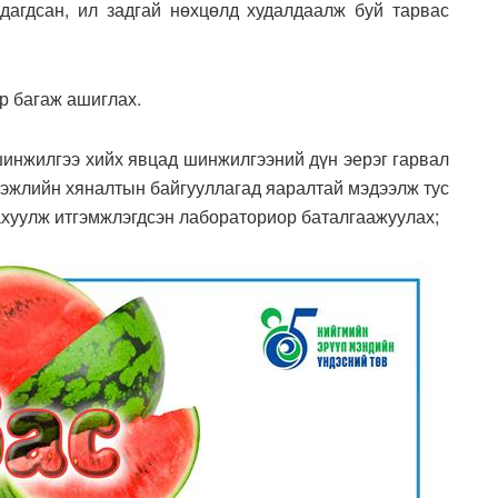
дагдсан, ил задгай нөхцөлд худалдаалж буй тарвас
р багаж ашиглах.
шинжилгээ хийх явцад шинжилгээний дүн эерэг гарвал
гэжлийн хяналтын байгууллагад яаралтай мэдээлж тус
ахуулж итгэмжлэгдсэн лабораториор баталгаажуулах;