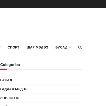
Г
СПОРТ
ШАР МЭДЭЭ
БУСАД
Categories
БУСАД
ГАДААД МЭДЭЭ
ЗӨВЛӨГӨӨ