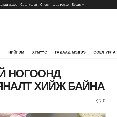
адаад мэдээ
Соёл урлаг
Спорт
Шар мэдээ
Бусад
Л
НИЙГЭМ
ХҮМҮҮС
ГАДААД МЭДЭЭ
СОЁЛ УРЛА
ИЙ НОГООНД
ЯНАЛТ ХИЙЖ БАЙНА
0