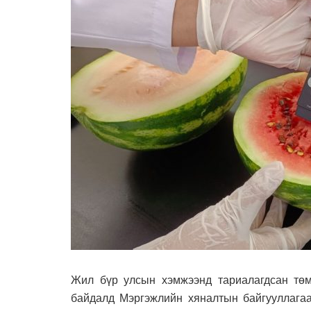
Жил бүр улсын хэмжээнд тариалагдсан төмс
байдалд Мэргэжлийн хяналтын байгууллагаа