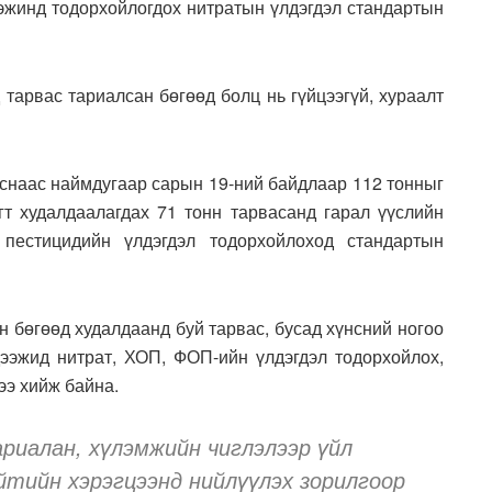
эжинд тодорхойлогдох нитратын үлдэгдэл стандартын
 тарвас тариалсан бөгөөд болц нь гүйцээгүй, хураалт
лснаас наймдугаар сарын 19-ний байдлаар 112 тонныг
т худалдаалагдах 71 тонн тарвасанд гарал үүслийн
 пестицидийн үлдэгдэл тодорхойлоход стандартын
н бөгөөд худалдаанд буй тарвас, бусад хүнсний ногоо
 дээжид нитрат, ХОП, ФОП-ийн үлдэгдэл тодорхойлох,
ээ хийж байна.
риалан, хүлэмжийн чиглэлээр үйл
йтийн хэрэгцээнд нийлүүлэх зорилгоор