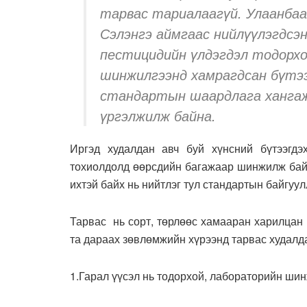
тарвас тариалаагүй. Улаанбаа
Сэлэнгэ аймгаас нийлүүлэгдсэ
пестицидийн үлдэгдэл тодорхо
шинжилгээнд хамрагдсан бүтээ
стандартын шаардлага хангаж
үргэлжилж байна.
Иргэд худалдан авч буй хүнсний бүтээгдэ
тохиолдолд өөрсдийн багажаар шинжилж байг
ихтэй байх нь нийтлэг тул стандартын байгуу
Тарвас нь сорт, төрлөөс хамааран харилцан 
та дараах зөвлөмжийн хүрээнд тарвас худалд
1.Гарал үүсэл нь тодорхой, лабораторийн шин