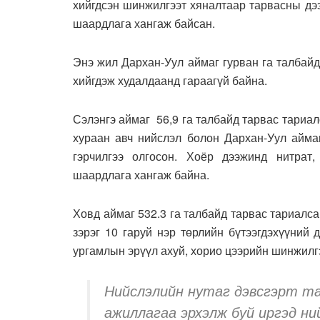
хийгдсэн шинжилгээт хяналтаар тарвасны дэ
шаардлага хангаж байсан.
Энэ жил Дархан-Уул аймаг гурван га талбайд
хийгдэж худалдаанд гараагүй байна.
Сэлэнгэ аймаг 56,9 га талбайд тарвас тариа
хураан авч нийслэл болон Дархан-Уул аймаг
гэрчилгээ олгосон. Хоёр дээжинд нитрат,
шаардлага хангаж байна.
Ховд аймаг 532.3 га талбайд тарвас тариалса
зэрэг 10 гаруй нэр төрлийн бүтээгдэхүүний
ургамлын эрүүл ахуй, хорио цээрийн шинжилг
Нийслэлийн нутаг дэвсгэрт та
ажиллагаа эрхэлж буй иргэд ни