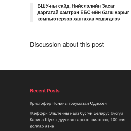
БШУ-ны сайд, Нийслэлийн Засаг
даргатай хамтран ЕБС-ийн багш нарыг
компьютерээр хангахаа мэдэгдлээ
Discussion about this post
Recent Posts
Кристофер Ноланы трауматай Одиссей
Жеффри Эпштейны найз бүсгүй Беларус бүсгүй
Карина Шуляк дуулиант арлын шилтгээн, 100 сая
доллар авна