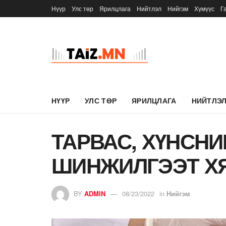
Нүүр
Улс төр
Ярилцлага
Нийтлэл
Нийгэм
Хүмүүс
Г
НҮҮР
УЛС ТӨР
ЯРИЛЦЛАГА
НИЙТЛЭ
ТАРВАС, ХҮНСН
ШИНЖИЛГЭЭТ Х
BY
ADMIN
08/23/2022
in
Нийгэм