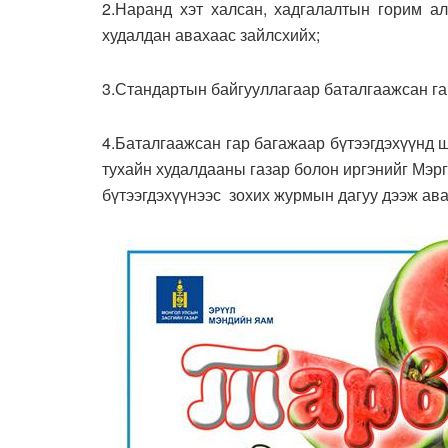
2.Наранд хэт халсан, хадгалалтын горим ал
худалдан авахаас зайлсхийх;
3.Стандартын байгууллагаар баталгаажсан га
4.Баталгаажсан гар багажаар бүтээгдэхүүнд 
тухайн худалдааны газар болон иргэнийг Мэр
бүтээгдэхүүнээс зохих журмын дагуу дээж ав