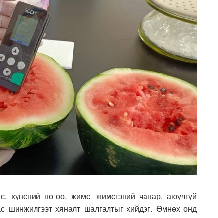
, хүнсний ногоо, жимс, жимсгэний чанар, аюулгүй
с шинжилгээт хяналт шалгалтыг хийдэг. Өмнөх онд